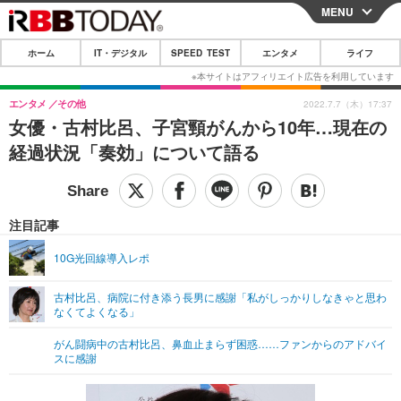
MENU
CLOSE
ホーム
IT・デジタル
SPEED TEST
エンタメ
ライフ
ホーム
IT・デジタル
エンタメ
その他
2022.7.7（木）17:37
女優・古村比呂、子宮頸がんから10年…現在の
IT・デジタルTOP
スマートフォン
SPEED TEST
経過状況「奏効」について語る
ネタ
ガジェット・ツール
エンタメ
ショッピング
その他
エンタメTOP
映画・ドラマ
ライフ
注目記事
韓流・K-POP
韓国・芸能
ライフTOP
グルメ
リリース一覧
10G光回線導入レポ
音楽
スポーツ
ペット
ショッピング
プッシュ通知の停止方法
古村比呂、病院に付き添う長男に感謝「私がしっかりしなきゃと思わ
なくてよくなる」
グラビア
ブログ
その他
がん闘病中の古村比呂、鼻血止まらず困惑……ファンからのアドバイ
ショッピング
その他
スに感謝