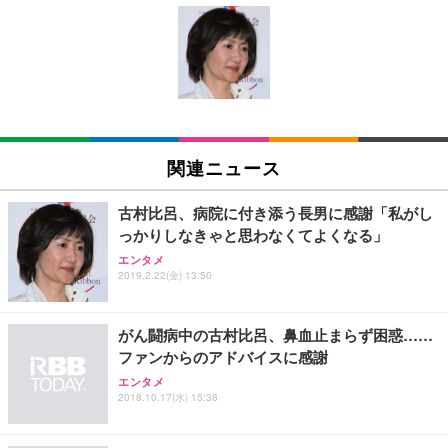
[EdoErgo] オフィスチェア 椅子 テレワーク 疲れな
EIZO ビジネス向けプレミアムモニター | FlexScan
Amazonベーシック ペットシーツ 薄型 レギュラー 1
い 跳ね上げ式アームレスト コンパクト 約105度ロッ
EV3240X-WT | 31.5型4K UHD・USB Type-C・ホワ
回使い捨て 無香料 ホワイト 300枚
キング pc 事務椅子 360度回転 座面昇降 強化ナイロ
イト
ン樹脂ベース 通気性メッシュ 在宅ワーク H-WY01
￥3,373
￥5,699
￥105,595
(黒網+黒枠+黒足)
EIZO ビジネス向けプレミアムモニター | FlexScan
SIHOO B100 オフィスチェア／デスクチェア メッシ
Amazonベーシック ペットシーツ 厚型 ワイド 42枚
EV2740X-WT | 27.0型4K UHD・USB Type-C・ホワ
ュチェア 人間工学 疲れない ブラック
x2袋(84枚) ホワイト(吸収面:ライトブルー)
関連ニュース
イト
￥27,999
￥3,234
￥109,572
古村比呂、病院に付き添う長男に感謝「私がし
っかりしなきゃと思わなくてよくなる」
Sezlife オフィスチェア デスクチェア 疲れない テレ
【純正品】27"ゲーミングモニター DualSense 充電
ネオ・ルーライフ ネオ・オムツ L 中型犬用 26枚入
エンタメ
ワーク チェア 強化バックレスト 30度ロッキング機
2019.2.22(金) 13:50
フック付き（CFI-ZDM1J）
り 単品
能 人間工学 椅子 腰サポート 90度跳ね上げ式アーム
レスト 3Dヘッドレスト ハンガー付き 高反発クッシ
￥49,979
￥1,800
￥7,680
ョン PCチェア 通気性メッシュ ゲーミング/勉強/事
がん闘病中の古村比呂、鼻血止まらず困惑……
務用 おしゃれ パソコンチェア (ブラック)
ファンからのアドバイスに感謝
Sezlife オフィスチェア デスクチェア 疲れない テレ
【整備済み品】Dell E2724HS 27インチ 液晶モニタ
Smart Basic(スマートベーシック) 【Amazon.co.jp
エンタメ
ワーク チェア 強化バックレスト 30度ロッキング機
ー フルHD（1920×1080）VA 非光沢 HDMI/DisplayP
限定】 Smart Basic アイリスオーヤマ ペットシーツ
2018.10.17(水) 15:38
能 人間工学 椅子 腰サポート 90度跳ね上げ式アーム
ort/VGA スピーカー内蔵 高さ調整 スイベル VESA対
超厚型 お徳用 ワイド 100枚入 (x 1) (ケース販売)
レスト 3Dヘッドレスト ハンガー付き 高反発クッシ
応 ComfortView ビジネス向け
￥7,680
￥15,800
￥3,670
ョン PCチェア 通気性メッシュ ゲーミング/勉強/事