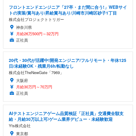
フロントエンドエンジニア「27卒・まだ間に合う!」WEBサイ
トの実装/賞与あり/昇給賞与あり/川崎市川崎区砂子1丁目
株式会社プロジェクトトリガー
神奈川県
月給26万500円～32万円
正社員
20代・30代が活躍中!開発エンジニア/フルリモート・年休125
日/未経験OK・残業月6h/転勤なし
株式会社TheNewGate「7969」
大阪府
月給30万円～70万円
正社員
AIテストエンジニアゲーム品質検証「正社員」交通費全額支
給・月給30万以上可/ゲーム業界デビュー・未経験歓迎
Yts株式会社
東京都