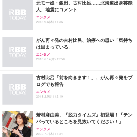
元モー娘・飯田、古村比呂……北海道出身芸能
務用 おしゃれ パソコンチェア (ホワイト)
人、地震にコメント
ANDWINT オフィスチェア デスクチェア 肘なし メ
【MiniLED/24.5inch/280Hz/FHD】GRAPHT THE S
アイリスオーヤマ ペットシーツ 超厚型 お徳用 レギ
ッシュ 通気性 ランバーサポート付き 腰サポート ガ
HOOTER Gaming Monitor 24” Essential ゲーミン
エンタメ
ュラー 200枚入【Amazon.co.jp限定】
ス圧無段階昇降 360度回転 キャスター付き コンパク
グモニター QD 24.5インチ 1ms FHD 量子ドット 残
2018.9.6(木) 11:35
ト 幅52×奥行58.5×高さ84～96cm テレワーク 在宅
像低減 (3年保証 | 輝点保証 | 日本メーカー)
￥3,731
￥4,139
￥34,980
勤務 ブラック
がん再々発の古村比呂、治療への思い「気持ち
は固まっている」
エンタメ
2018.6.14(木) 12:59
古村比呂「前を向きます！」、がん再々発をブ
ログでも報告
エンタメ
2018.2.5(月) 12:10
若村麻由美、『脱力タイムズ』初登場！「テン
パっているところを見抜いてください！」
エンタメ
2022.7.7(木) 17:34