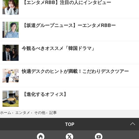
【エンタメRBB】注目の人にインタビュー
【坂道グループニュース】ーエンタメRBBー
今観るべきオススメ「韓国ドラマ」
快適デスクのヒントが満載！こだわりデスクツアー
【進化するオフィス】
記事
ホーム
›
エンタメ
›
その他
›
TOP