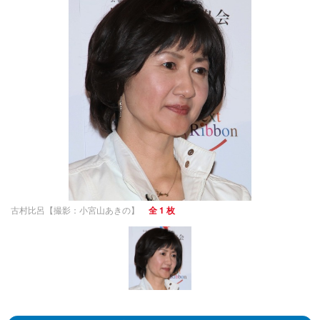
古村比呂【撮影：小宮山あきの】
全 1 枚