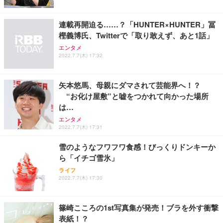
連載再開迫る……？「HUNTER×HUNTER」冨
樫義博氏、Twitterで「取り敢えず、あと1話」
エンタメ
2022.7.7(木) 17:32
矢本悠馬、母親にダマされて芸能界へ！？
“お化け屋敷”と嘘をつかれて向かった場所
は…
エンタメ
2022.7.7(木) 17:31
雪のようなフワフワ食感！びっくりドンキーか
ら「イチゴ雪氷」
ライフ
2022.7.7(木) 17:30
篠崎こころの1st写真集が発売！ブラを外す衝撃
表紙！？