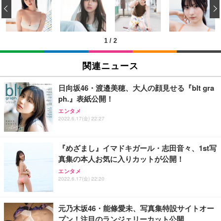
‹
回使い捨て 無香料 ホワイト 300枚
キング pc 事務椅子 360度回転 座面昇降 強化ナイロ
イト
ン樹脂ベース 通気性メッシュ 在宅ワーク H-WY01
￥3,373
￥5,699
￥105,595
(黒網+黒枠+黒足)
1
/
2
EIZO ビジネス向けプレミアムモニター | FlexScan
SIHOO B100 オフィスチェア／デスクチェア メッシ
Amazonベーシック ペットシーツ 厚型 ワイド 42枚
EV2740X-WT | 27.0型4K UHD・USB Type-C・ホワ
ュチェア 人間工学 疲れない ブラック
x2袋(84枚) ホワイト(吸収面:ライトブルー)
関連ニュース
イト
￥27,999
￥3,234
￥109,572
日向坂46・渡邉美穂、大人の顔見せる『blt gra
ph.』表紙公開！
Sezlife オフィスチェア デスクチェア 疲れない テレ
【純正品】27"ゲーミングモニター DualSense 充電
ネオ・ルーライフ ネオ・オムツ L 中型犬用 26枚入
エンタメ
ワーク チェア 強化バックレスト 30度ロッキング機
2022.6.17(金) 22:27
フック付き（CFI-ZDM1J）
り 単品
能 人間工学 椅子 腰サポート 90度跳ね上げ式アーム
レスト 3Dヘッドレスト ハンガー付き 高反発クッシ
￥49,979
￥1,800
￥7,680
ョン PCチェア 通気性メッシュ ゲーミング/勉強/事
『めざまし』イマドキガール・志田音々、1st写
務用 おしゃれ パソコンチェア (ブラック)
真集の本人お気に入りカットが公開！
Sezlife オフィスチェア デスクチェア 疲れない テレ
【整備済み品】Dell E2724HS 27インチ 液晶モニタ
Smart Basic(スマートベーシック) 【Amazon.co.jp
エンタメ
ワーク チェア 強化バックレスト 30度ロッキング機
ー フルHD（1920×1080）VA 非光沢 HDMI/DisplayP
限定】 Smart Basic アイリスオーヤマ ペットシーツ
2022.6.17(金) 22:20
能 人間工学 椅子 腰サポート 90度跳ね上げ式アーム
ort/VGA スピーカー内蔵 高さ調整 スイベル VESA対
超厚型 お徳用 ワイド 100枚入 (x 1) (ケース販売)
レスト 3Dヘッドレスト ハンガー付き 高反発クッシ
応 ComfortView ビジネス向け
￥7,680
￥15,800
￥3,670
ョン PCチェア 通気性メッシュ ゲーミング/勉強/事
元乃木坂46・能條愛未、写真集特設サイトオー
務用 おしゃれ パソコンチェア (ホワイト)
プン！注目のランジェリーカット公開