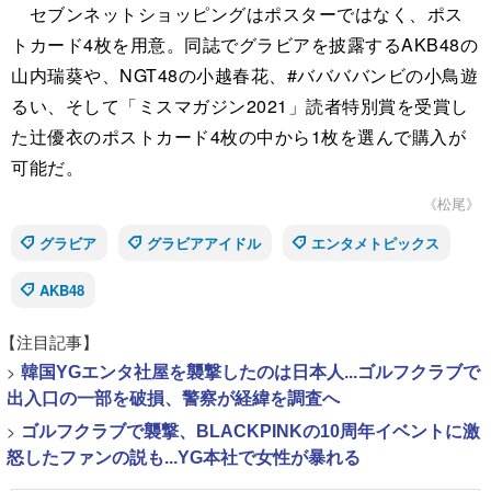
セブンネットショッピングはポスターではなく、ポス
トカード4枚を用意。同誌でグラビアを披露するAKB48の
山内瑞葵や、NGT48の小越春花、#ババババンビの小鳥遊
るい、そして「ミスマガジン2021」読者特別賞を受賞し
た辻優衣のポストカード4枚の中から1枚を選んで購入が
可能だ。
《松尾》
グラビア
グラビアアイドル
エンタメトピックス
AKB48
【注目記事】
>
韓国YGエンタ社屋を襲撃したのは日本人...ゴルフクラブで
出入口の一部を破損、警察が経緯を調査へ
>
ゴルフクラブで襲撃、BLACKPINKの10周年イベントに激
怒したファンの説も...YG本社で女性が暴れる