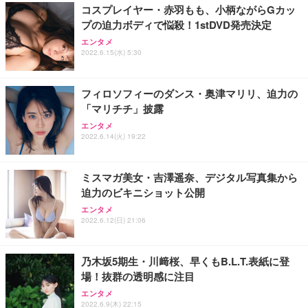
コスプレイヤー・赤羽もも、小柄ながらGカッ
プの迫力ボディで悩殺！1stDVD発売決定
エンタメ
2022.6.15(水) 5:30
フィロソフィーのダンス・奥津マリリ、迫力の
「マリチチ」披露
エンタメ
2022.6.14(火) 19:22
ミスマガ美女・吉澤遥奈、デジタル写真集から
迫力のビキニショット公開
エンタメ
2022.6.12(日) 21:06
乃木坂5期生・川﨑桜、早くもB.L.T.表紙に登
場！抜群の透明感に注目
エンタメ
2022.6.9(木) 22:15