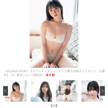
『blt graph.vol.80』【セブンネットショッピング購入特典ポストカード：辻優
衣】（c）東京ニュース通信社
全 6 枚
‹
1
/
2