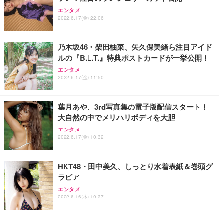
ANDWINT オフィスチェア デスクチェア 肘なし メ
【MiniLED/24.5inch/280Hz/FHD】GRAPHT THE S
アイリスオーヤマ ペットシーツ 超厚型 お徳用 レギ
ッシュ 通気性 ランバーサポート付き 腰サポート ガ
HOOTER Gaming Monitor 24” Essential ゲーミン
エンタメ
ュラー 200枚入【Amazon.co.jp限定】
ス圧無段階昇降 360度回転 キャスター付き コンパク
グモニター QD 24.5インチ 1ms FHD 量子ドット 残
2022.6.17(金) 22:06
ト 幅52×奥行58.5×高さ84～96cm テレワーク 在宅
像低減 (3年保証 | 輝点保証 | 日本メーカー)
￥3,731
￥4,139
￥34,980
勤務 ブラック
乃木坂46・柴田柚菜、矢久保美緒ら注目アイド
ルの『B.L.T.』特典ポストカードが一挙公開！
エンタメ
2022.6.17(金) 11:50
葉月あや、3rd写真集の電子版配信スタート！
大自然の中でメリハリボディを大胆
エンタメ
2022.6.17(金) 10:32
HKT48・田中美久、しっとり水着表紙＆巻頭グ
ラビア
エンタメ
2022.6.16(木) 10:37