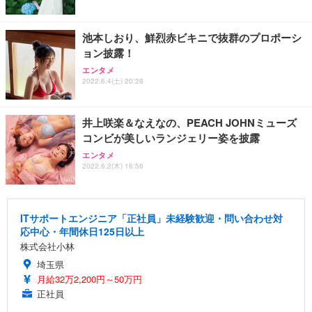
池本しおり、鮮烈赤ビキニで抜群のプロポーシ
ョン披露！
エンタメ
2022.6.4(土) 20:28
井上咲楽＆なえなの、PEACH JOHNミューズ
コンビが美しいランジェリー姿を披露
エンタメ
2022.6.2(木) 16:56
ITサポートエンジニア「正社員」未経験歓迎・問い合わせ対
応中心・年間休日125日以上
株式会社小林
埼玉県
月給32万2,200円～50万円
正社員