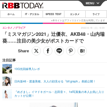
MENU
CLOSE
ホーム
IT・デジタル
SPEED TEST
エンタメ
ライフ
ホーム
IT・デジタル
エンタメ
グラビア
2022.6.18（土）6:00
「ミスマガジン2021」辻優衣、AKB48・山内瑞
IT・デジタルTOP
スマートフォン
SPEED TEST
葵……注目の美少女がポストカードで
ネタ
ガジェット・ツール
エンタメ
ショッピング
その他
エンタメTOP
映画・ドラマ
ライフ
注目記事
韓流・K-POP
韓国・芸能
ライフTOP
グルメ
リリース一覧
10G光回線導入レポ
音楽
スポーツ
ペット
ショッピング
プッシュ通知の停止方法
日向坂46・渡邉美穂、大人の顔見せる『blt graph.』表紙公開！
グラビア
ブログ
その他
『めざまし』イマドキガール・志田音々、1st写真集の本人お気に入り
ショッピング
その他
カットが公開！