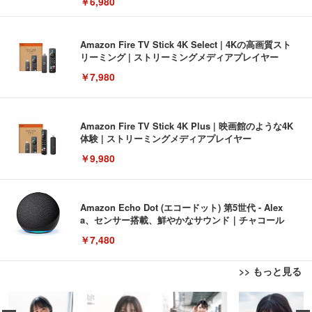
￥6,980
Amazon Fire TV Stick 4K Select | 4Kの高画質スト
リーミング | ストリーミングメディアプレイヤー
￥7,980
Amazon Fire TV Stick 4K Plus | 映画館のような4K
体験 | ストリーミングメディアプレイヤー
￥9,980
Amazon Echo Dot (エコードット) 第5世代 - Alex
a、センサー搭載、鮮やかなサウンド｜チャコール
￥7,480
>> もっと見る
[EdoErgo] オフィスチェア 椅子 テレワーク 疲れな
EIZO ビジネス向けプレミアムモニター | FlexScan
Amazonベーシック ペットシーツ 薄型 レギュラー 1
い 跳ね上げ式アームレスト コンパクト 約105度ロッ
EV3240X-WT | 31.5型4K UHD・USB Type-C・ホワ