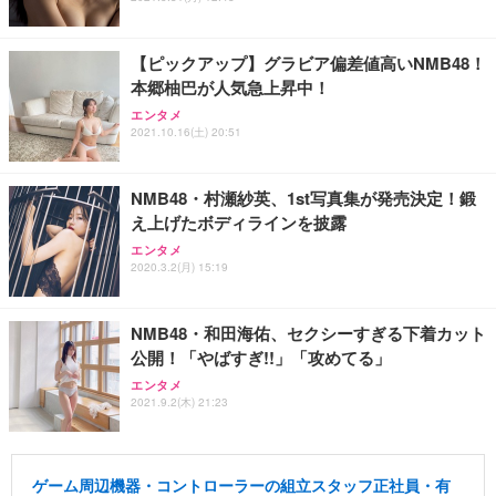
【ピックアップ】グラビア偏差値高いNMB48！
本郷柚巴が人気急上昇中！
エンタメ
2021.10.16(土) 20:51
NMB48・村瀬紗英、1st写真集が発売決定！鍛
え上げたボディラインを披露
エンタメ
2020.3.2(月) 15:19
NMB48・和田海佑、セクシーすぎる下着カット
公開！「やばすぎ!!」「攻めてる」
エンタメ
2021.9.2(木) 21:23
ゲーム周辺機器・コントローラーの組立スタッフ正社員・有