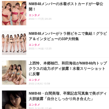
NMB48メンバーの水着ポストカードが一挙公
開！
エンタメ
2022.1.17(月) 20:25
NMB48メンバーがトラ柄ビキニで集結！グラビ
ア＆インタビューの33P大特集
エンタメ
2022.1.14(金) 12:25
上西怜、本郷柚巴、和田海佑がNMB48内トップ
クラスの迫力ボディ披露！水着スリーショット
に反響
エンタメ
2022.2.8(火) 13:58
NMB48・白間美瑠、卒業記念写真集で美ボディ
大胆披露「自分としっかり向き合えた」
エンタメ
2021.5.31(月) 12:48