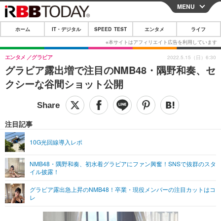
MENU
CLOSE
ホーム
IT・デジタル
SPEED TEST
エンタメ
ライフ
ホーム
IT・デジタル
エンタメ
グラビア
2022.5.15（日）6:30
グラビア露出増で注目のNMB48・隅野和奏、セ
IT・デジタルTOP
スマートフォン
SPEED TEST
クシーな谷間ショット公開
ネタ
ガジェット・ツール
エンタメ
ショッピング
その他
エンタメTOP
映画・ドラマ
ライフ
注目記事
韓流・K-POP
韓国・芸能
ライフTOP
グルメ
リリース一覧
10G光回線導入レポ
音楽
スポーツ
ペット
ショッピング
プッシュ通知の停止方法
NMB48・隅野和奏、初水着グラビアにファン興奮！SNSで抜群のスタ
イル披露！
グラビア
ブログ
その他
グラビア露出急上昇のNMB48！卒業・現役メンバーの注目カットはコ
ショッピング
その他
レ