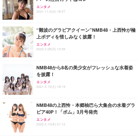
Sezlife オフィスチェア デスクチェア 疲れない テレ
【整備済み品】Dell E2724HS 27インチ 液晶モニタ
Smart Basic(スマートベーシック) 【Amazon.co.jp
エンタメ
ワーク チェア 強化バックレスト 30度ロッキング機
ー フルHD（1920×1080）VA 非光沢 HDMI/DisplayP
限定】 Smart Basic アイリスオーヤマ ペットシーツ
2021.11.2(火) 18:07
能 人間工学 椅子 腰サポート 90度跳ね上げ式アーム
ort/VGA スピーカー内蔵 高さ調整 スイベル VESA対
超厚型 お徳用 ワイド 100枚入 (x 1) (ケース販売)
レスト 3Dヘッドレスト ハンガー付き 高反発クッシ
応 ComfortView ビジネス向け
￥7,680
￥15,800
￥3,670
ョン PCチェア 通気性メッシュ ゲーミング/勉強/事
“難波のグラビアクイーン”NMB48・上西怜が極
務用 おしゃれ パソコンチェア (ホワイト)
上ボディを惜しみなく披露！
ANDWINT オフィスチェア デスクチェア 肘なし メ
【MiniLED/24.5inch/280Hz/FHD】GRAPHT THE S
アイリスオーヤマ ペットシーツ 超厚型 お徳用 レギ
ッシュ 通気性 ランバーサポート付き 腰サポート ガ
HOOTER Gaming Monitor 24” Essential ゲーミン
エンタメ
ュラー 200枚入【Amazon.co.jp限定】
ス圧無段階昇降 360度回転 キャスター付き コンパク
グモニター QD 24.5インチ 1ms FHD 量子ドット 残
2022.3.28(月) 13:59
ト 幅52×奥行58.5×高さ84～96cm テレワーク 在宅
像低減 (3年保証 | 輝点保証 | 日本メーカー)
￥3,731
￥4,139
￥34,980
勤務 ブラック
NMB48から8名の美少女がフレッシュな水着姿
を披露！
エンタメ
2021.5.15(土) 18:19
NMB48の上西怜・本郷柚巴ら大集合の水着グラ
ビア40P！「ボム」3月号発売
エンタメ
2022.2.10(木) 21:12