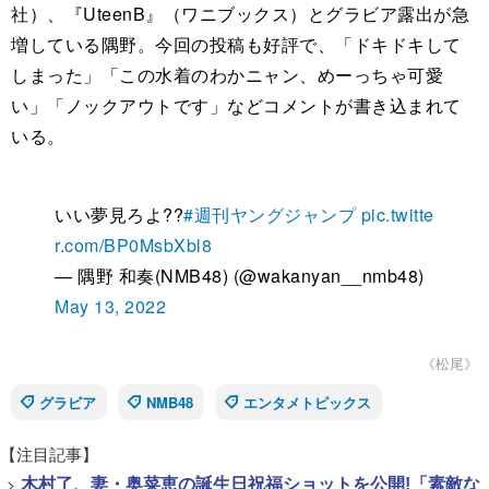
社）、『UteenB』（ワニブックス）とグラビア露出が急
増している隅野。今回の投稿も好評で、「ドキドキして
しまった」「この水着のわかニャン、めーっちゃ可愛
い」「ノックアウトです」などコメントが書き込まれて
いる。
いい夢見ろよ??
#週刊ヤングジャンプ
pic.twitte
r.com/BP0MsbXbl8
— 隅野 和奏(NMB48) (@wakanyan__nmb48)
May 13, 2022
《松尾》
グラビア
NMB48
エンタメトピックス
【注目記事】
>
木村了、妻・奥菜恵の誕生日祝福ショットを公開!「素敵な