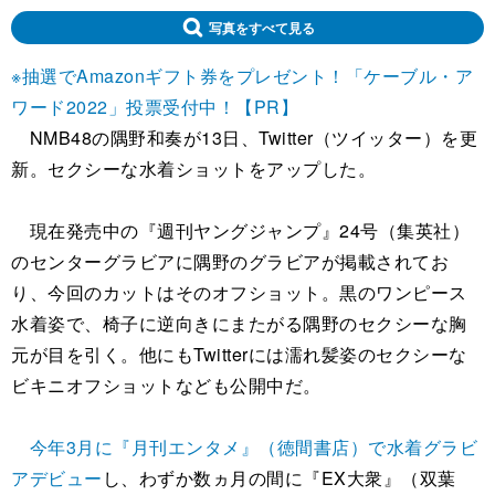
写真をすべて見る
※抽選でAmazonギフト券をプレゼント！「ケーブル・ア
ワード2022」投票受付中！【PR】
NMB48の隅野和奏が13日、Twitter（ツイッター）を更
新。セクシーな水着ショットをアップした。
現在発売中の『週刊ヤングジャンプ』24号（集英社）
のセンターグラビアに隅野のグラビアが掲載されてお
り、今回のカットはそのオフショット。黒のワンピース
水着姿で、椅子に逆向きにまたがる隅野のセクシーな胸
元が目を引く。他にもTwitterには濡れ髪姿のセクシーな
ビキニオフショットなども公開中だ。
今年3月に『月刊エンタメ』（徳間書店）で水着グラビ
アデビュー
し、わずか数ヵ月の間に『EX大衆』（双葉