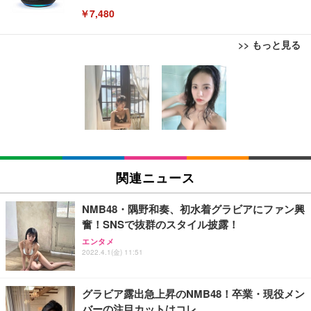
￥7,480
>> もっと見る
[EdoErgo] オフィスチェア 椅子 テレワーク 疲れな
EIZO ビジネス向けプレミアムモニター | FlexScan
Amazonベーシック ペットシーツ 薄型 レギュラー 1
い 跳ね上げ式アームレスト コンパクト 約105度ロッ
EV3240X-WT | 31.5型4K UHD・USB Type-C・ホワ
回使い捨て 無香料 ホワイト 300枚
キング pc 事務椅子 360度回転 座面昇降 強化ナイロ
イト
ン樹脂ベース 通気性メッシュ 在宅ワーク H-WY01
￥3,373
￥5,699
￥105,595
(黒網+黒枠+黒足)
EIZO ビジネス向けプレミアムモニター | FlexScan
SIHOO B100 オフィスチェア／デスクチェア メッシ
Amazonベーシック ペットシーツ 厚型 ワイド 42枚
EV2740X-WT | 27.0型4K UHD・USB Type-C・ホワ
ュチェア 人間工学 疲れない ブラック
x2袋(84枚) ホワイト(吸収面:ライトブルー)
関連ニュース
イト
￥27,999
￥3,234
￥109,572
NMB48・隅野和奏、初水着グラビアにファン興
奮！SNSで抜群のスタイル披露！
Sezlife オフィスチェア デスクチェア 疲れない テレ
【純正品】27"ゲーミングモニター DualSense 充電
ネオ・ルーライフ ネオ・オムツ L 中型犬用 26枚入
エンタメ
ワーク チェア 強化バックレスト 30度ロッキング機
2022.4.1(金) 11:51
フック付き（CFI-ZDM1J）
り 単品
能 人間工学 椅子 腰サポート 90度跳ね上げ式アーム
レスト 3Dヘッドレスト ハンガー付き 高反発クッシ
￥49,979
￥1,800
￥7,680
ョン PCチェア 通気性メッシュ ゲーミング/勉強/事
グラビア露出急上昇のNMB48！卒業・現役メン
務用 おしゃれ パソコンチェア (ブラック)
バーの注目カットはコレ