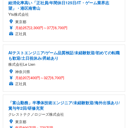
給消化率高い「正社員/年間休日125日/IT・ゲーム業界志
望」・港区南青山
Yts株式会社
東京都
月給25万2,300円～37万6,700円
正社員
AIテストエンジニア/ゲーム品質検証/未経験歓迎/初めての転職
も歓迎/土日祝休み/昇給あり
株式会社Le Lien
神奈川県
月給20万400円～32万6,700円
正社員
「富山勤務」半導体技術エンジニア/未経験歓迎/海外出張あり/
賞与年2回/研修充実
クレストテクノロジーズ株式会社
東京都
年収600万円～770万円