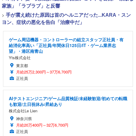
家族」「ラブラブ」と反響
>
手が震え続けた原因は首のヘルニアだった...KARA・スン
ヨン、症状の悪化を告白「治療中だ」
ゲーム周辺機器・コントローラーの組立スタッフ正社員・有
給消化率高い「正社員/年間休日125日/IT・ゲーム業界志
望」・港区南青山
Yts株式会社
東京都
月給25万2,300円～37万6,700円
正社員
AIテストエンジニア/ゲーム品質検証/未経験歓迎/初めての転職
も歓迎/土日祝休み/昇給あり
株式会社Le Lien
神奈川県
月給20万400円～32万6,700円
正社員