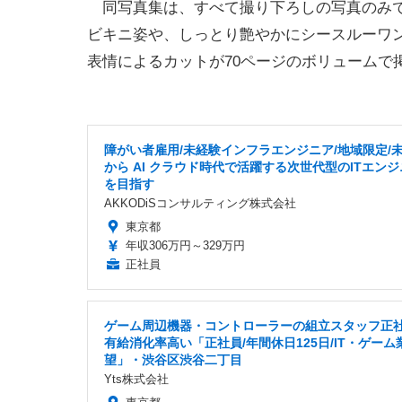
同写真集は、すべて撮り下ろしの写真のみで
ビキニ姿や、しっとり艶やかにシースルーワ
表情によるカットが70ページのボリュームで
障がい者雇用/未経験インフラエンジニア/地域限定/
から AI クラウド時代で活躍する次世代型のITエン
を目指す
AKKODiSコンサルティング株式会社
東京都
年収306万円～329万円
正社員
ゲーム周辺機器・コントローラーの組立スタッフ正
有給消化率高い「正社員/年間休日125日/IT・ゲーム
望」・渋谷区渋谷二丁目
Yts株式会社