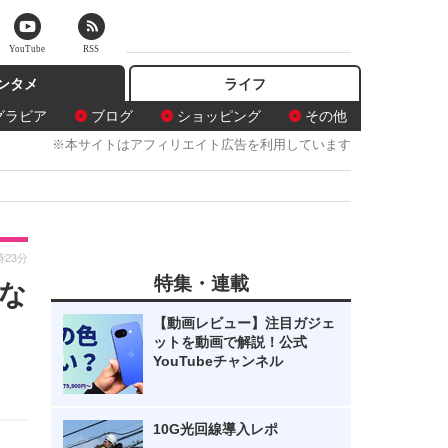
YouTube
RSS
ンタメ
ライフ
グラビア
ブログ
ショッピング
その他
※本サイトはアフィリエイト広告を利用しています
時23分
特集・連載
な
【動画レビュー】注目ガジェ
ットを動画で解説！公式
YouTubeチャンネル
10G光回線導入レポ