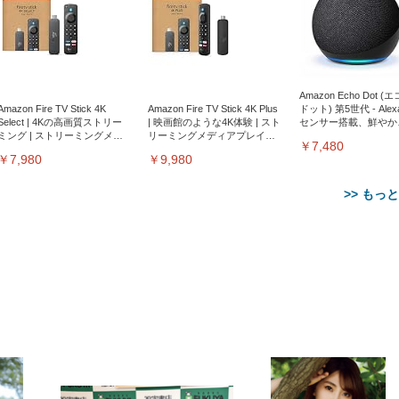
Amazon Echo Dot (
Amazon Fire TV Stick 4K
Amazon Fire TV Stick 4K Plus
ドット) 第5世代 - Ale
Select | 4Kの高画質ストリー
| 映画館のような4K体験 | スト
センサー搭載、鮮やか
ミング | ストリーミングメデ
リーミングメディアプレイヤ
サウンド｜チャコール
￥7,480
ィアプレイヤー
ー
￥7,980
￥9,980
>> もっ
【整備済み品】Dell
【MiniLED/24.5inch/280Hz/
正品】27"ゲーミングモ
ANDWINT オフィスチ
アイリスオーヤマ ペ
Sezlife オフィスチェア デスク
ネオ・ルーライフ ネオ・オム
E2724HS 27インチ 液晶モ
Sezlife オフィスチェア デスク
Smart Basic(スマートベーシ
GRAPHT THE SHOOTER
ー DualSense 充電フッ
ア デスクチェア 肘なし
シーツ 超厚型 お徳用 
チェア 疲れない テレワーク
ツ L 中型犬用 26枚入り 単品
ニター フル
チェア 疲れない テレワーク
ック) 【Amazon.co.jp限定】
Gaming Monitor 24” Essential
き（CFI-ZDM1J）
ッシュ 通気性 ランバ
ュラー 200枚入
チェア 強化バックレスト 30
HD（1920×1080）VA 非光
チェア 強化バックレスト 30度
Smart Basic アイリスオーヤマ