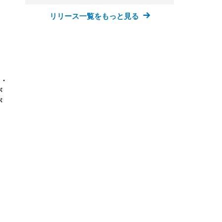
ンチ
 ガ
 (3
回
リリース一覧をもっと見る
ー)
ンパ
高さ
 在
R・
が
が