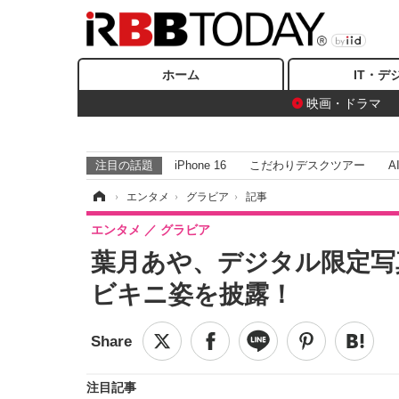
ホーム
IT・デ
映画・ドラマ
注目の話題
iPhone 16
こだわりデスクツアー
A
ホーム
›
エンタメ
›
グラビア
›
記事
エンタメ
グラビア
葉月あや、デジタル限定写
ビキニ姿を披露！
注目記事