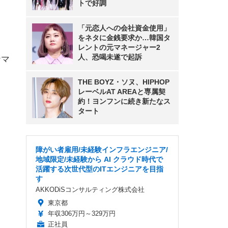
トで好調
「元恋人への会社資金使用」
をネタに金銭要求か…韓国タ
レントの元マネージャー2
人、恐喝未遂で起訴
ナマ
THE BOYZ・ソヌ、HIPHOP
レーベルAT AREAと専属契
約！ヨンフンに続き新たなス
タート
障がい者雇用/未経験インフラエンジニア/
地域限定/未経験から AI クラウド時代で
活躍する次世代型のITエンジニアを目指
す
AKKODiSコンサルティング株式会社
東京都
年収306万円～329万円
正社員