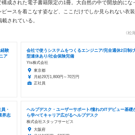
構成された電子書籍限定の1冊。大自然の中で開放的にな
ンピースを着こなす姿など、ここだけでしか見られない衣装
掲載されている。
《松
未経験
会社で使うシステムをつくるエンジニア/完全週休2日制/
ジニア
型連休あり/社会保険完備
Yts株式会社
東京都
月給29万1,800円～70万円
正社員
社員・
ヘルプデスク・ユーザーサポート/憧れのITデビュー基礎
業界志
ら学べてキャリア広がるヘルプデスク
株式会社スタッフサービス
大阪府