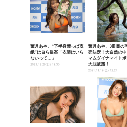
UHD・USB Type-C・ホワイ
UHD・USB Type-C・ホワイ
ト 約105度ロッキング pc 事務
￥105,595
￥109,572
ク
ルー)
￥4
ト
ト
￥5,699
￥3,373
￥27,999
￥3,234
椅子 360度回転 座面昇降 強化
ナイロン樹脂ベース 通気性メ
ッシュ 在宅ワーク H-
WY01(黒網+黒枠+黒足)
葉月あや、“下半身葉っぱ表
葉月あや、3冊目の
紙”は自ら提案「衣装はいら
売決定！大自然の中
ないって…」
マムダイナマイトボ
大胆披露！
2021.12.26(日) 19:30
2021.11.19(金) 12:24