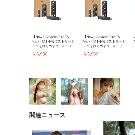
【New】Amazon Fire TV
【New】Amazon Fire TV
Stick HD | 手軽にストリーミ
Stick HD | 手軽にストリーミ
ングをはじめよう | ストリー
ングをはじめよう | ストリー
ミングメディアプレイヤー
ミングメディアプレイヤー
￥6,980
￥6,980
関連ニュース
EIZO ビジネス向けプレミア
EIZO ビジネス向けプレミア
【純
[EdoErgo] オフィスチェア 椅
Amazonベーシック ペットシ
SIHOO B100 オフィスチェア
Amazonベーシック ペットシ
ムモニター | FlexScan
ムモニター | FlexScan
ニタ
子 テレワーク 疲れない 跳ね
ーツ 薄型 レギュラー 1回使い
／デスクチェア メッシュチェ
ーツ 厚型 ワイド 42枚x2袋(84
EV3240X-WT | 31.5型4K
EV2740X-WT | 27.0型4K
ク付
上げ式アームレスト コンパク
捨て 無香料 ホワイト 300枚
ア 人間工学 疲れない ブラッ
枚) ホワイト(吸収面:ライトブ