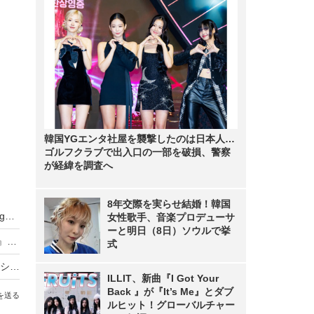
韓国YGエンタ社屋を襲撃したのは日本人…
ゴルフクラブで出入口の一部を破損、警察
が経緯を調査へ
8年交際を実らせ結婚！韓国
武田久美子、23年ぶりの写真集タイトルが『Sango』に決定！「貝殻ビキニ」の次は“サンゴNUDE”
女性歌手、音楽プロデューサ
ーと明日（8日）ソウルで挙
元NMB48・原かれん、1st写真集『どストライク』発売！初の紐Tバックに挑戦
式
バスケ女子・すみぽん、「破壊力抜群」水着オフショットにファン悶絶
ILLIT、新曲『I Got Your
Back 』が『It’s Me』とダブ
を送る
ルヒット！グローバルチャー