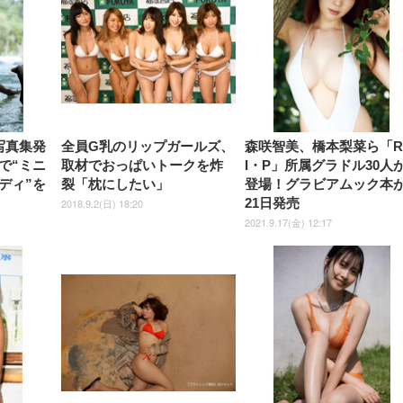
ーミングモニター QD 24.5イ
ポート付き 腰サポート
【Amazon.co.jp限定】
￥1,800
￥15,800
￥34,980
9,979
度ロッキング機能 人間工学 椅
沢 HDMI/DisplayPort/VGA
ロッキング機能 人間工学 椅子
ペットシーツ 超厚型 お徳用
￥4,139
￥3,731
1ms FHD 量子ドット 残像低減
ス圧無段階昇降 360度
￥7,680
￥7,680
￥3,670
子 腰サポート 90度跳ね上げ
スピーカー内蔵 高さ調整 ス
腰サポート 90度跳ね上げ式ア
ワイド 100枚入 (x 1) (ケース
年保証 | 輝点保証 | 日本メーカ
転 キャスター付き コ
式アームレスト 3Dヘッドレス
イベル VESA対応
ームレスト 3Dヘッドレスト
販売)
クト 幅52×奥行58.5×
ト ハンガー付き 高反発クッシ
ComfortView ビジネス向け
ハンガー付き 高反発クッショ
84～96cm テレワーク
ョン PCチェア 通気性メッシ
ン PCチェア 通気性メッシュ
宅勤務 ブラック
ュ ゲーミング/勉強/事務用 お
ゲーミング/勉強/事務用 おし
しゃれ パソコンチェア (ブラ
ゃれ パソコンチェア (ホワイ
ック)
ト)
写真集発
全員G乳のリップガールズ、
森咲智美、橋本梨菜ら「
で“ミニ
取材でおっぱいトークを炸
I・P」所属グラドル30人
ディ”を
裂「枕にしたい」
登場！グラビアムック本
21日発売
2018.9.2(日) 18:20
2021.9.17(金) 12:17