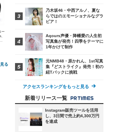
乃木坂46・中西アルノ、夏な
らではのエモーショナルなグラ
ビア！
エコー
Aqours声優・降幡愛の人生初
xa、
な
写真集が発売！四季をテーマに
1年かけて制作
元NMB48・原かれん、1st写真
と見る
集『どストライク』発売！初の
紐Tバックに挑戦
アクセスランキングをもっと見る
新着リリース一覧
Instagram販売ツールを活用
し、3日間で売上約4,300万円
FHD】
ェ
ット
を達成
 メ
レギ
 ゲ
ーサ