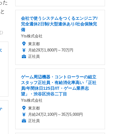
った
と
会社で使うシステムをつくるエンジニア/
完全週休2日制/大型連休あり/社会保険完
備
尾》
Yts株式会社
東京都
大
月給29万1,800円～70万円
正社員
ゲーム周辺機器・コントローラーの組立
スタッフ正社員・有給消化率高い「正社
員/年間休日125日/IT・ゲーム業界志
望」・渋谷区渋谷二丁目
Yts株式会社
東京都
か
月給24万2,100円～35万5,000円
正社員