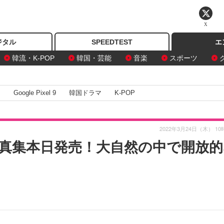
X
ジタル
SPEEDTEST
エ
韓流・K-POP
韓国・芸能
音楽
スポーツ
I
Google Pixel 9
韓国ドラマ
K-POP
2022年3月24日（木） 10
真集本日発売！大自然の中で開放的