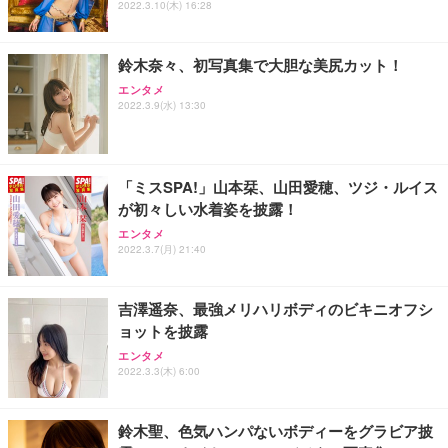
2022.3.10(木) 16:28
鈴木奈々、初写真集で大胆な美尻カット！
エンタメ
2022.3.9(水) 13:30
「ミスSPA!」山本栞、山田愛穂、ツジ・ルイス
が初々しい水着姿を披露！
エンタメ
2022.3.7(月) 21:40
吉澤遥奈、最強メリハリボディのビキニオフシ
ョットを披露
エンタメ
2022.3.3(木) 6:00
鈴木聖、色気ハンパないボディーをグラビア披