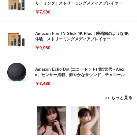
リーミング | ストリーミングメディアプレイヤー
￥7,980
Amazon Fire TV Stick 4K Plus | 映画館のような4K
体験 | ストリーミングメディアプレイヤー
￥9,980
Amazon Echo Dot (エコードット) 第5世代 - Alex
a、センサー搭載、鮮やかなサウンド｜チャコール
￥7,480
>> もっと見る
[EdoErgo] オフィスチェア 椅子 テレワーク 疲れな
EIZO ビジネス向けプレミアムモニター | FlexScan
Amazonベーシック ペットシーツ 薄型 レギュラー 1
い 跳ね上げ式アームレスト コンパクト 約105度ロッ
EV3240X-WT | 31.5型4K UHD・USB Type-C・ホワ
回使い捨て 無香料 ホワイト 300枚
キング pc 事務椅子 360度回転 座面昇降 強化ナイロ
イト
ン樹脂ベース 通気性メッシュ 在宅ワーク H-WY01
￥3,373
￥5,699
￥105,595
(黒網+黒枠+黒足)