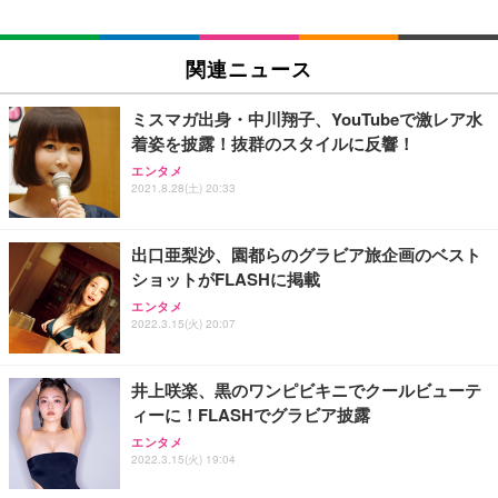
EIZO ビジネス向けプレミアムモニター | FlexScan
SIHOO B100 オフィスチェア／デスクチェア メッシ
Amazonベーシック ペットシーツ 厚型 ワイド 42枚
EV2740X-WT | 27.0型4K UHD・USB Type-C・ホワ
ュチェア 人間工学 疲れない ブラック
x2袋(84枚) ホワイト(吸収面:ライトブルー)
関連ニュース
イト
￥27,999
￥3,234
￥109,572
ミスマガ出身・中川翔子、YouTubeで激レア水
着姿を披露！抜群のスタイルに反響！
Sezlife オフィスチェア デスクチェア 疲れない テレ
【純正品】27"ゲーミングモニター DualSense 充電
ネオ・ルーライフ ネオ・オムツ L 中型犬用 26枚入
エンタメ
ワーク チェア 強化バックレスト 30度ロッキング機
フック付き（CFI-ZDM1J）
り 単品
2021.8.28(土) 20:33
能 人間工学 椅子 腰サポート 90度跳ね上げ式アーム
レスト 3Dヘッドレスト ハンガー付き 高反発クッシ
￥49,979
￥1,800
￥7,680
ョン PCチェア 通気性メッシュ ゲーミング/勉強/事
出口亜梨沙、園都らのグラビア旅企画のベスト
務用 おしゃれ パソコンチェア (ブラック)
ショットがFLASHに掲載
Sezlife オフィスチェア デスクチェア 疲れない テレ
【整備済み品】Dell E2724HS 27インチ 液晶モニタ
Smart Basic(スマートベーシック) 【Amazon.co.jp
エンタメ
ワーク チェア 強化バックレスト 30度ロッキング機
ー フルHD（1920×1080）VA 非光沢 HDMI/DisplayP
限定】 Smart Basic アイリスオーヤマ ペットシーツ
2022.3.15(火) 20:07
能 人間工学 椅子 腰サポート 90度跳ね上げ式アーム
ort/VGA スピーカー内蔵 高さ調整 スイベル VESA対
超厚型 お徳用 ワイド 100枚入 (x 1) (ケース販売)
レスト 3Dヘッドレスト ハンガー付き 高反発クッシ
応 ComfortView ビジネス向け
￥7,680
￥15,800
￥3,670
ョン PCチェア 通気性メッシュ ゲーミング/勉強/事
井上咲楽、黒のワンピビキニでクールビューテ
務用 おしゃれ パソコンチェア (ホワイト)
ィーに！FLASHでグラビア披露
ANDWINT オフィスチェア デスクチェア 肘なし メ
【MiniLED/24.5inch/280Hz/FHD】GRAPHT THE S
アイリスオーヤマ ペットシーツ 超厚型 お徳用 レギ
ッシュ 通気性 ランバーサポート付き 腰サポート ガ
HOOTER Gaming Monitor 24” Essential ゲーミン
エンタメ
ュラー 200枚入【Amazon.co.jp限定】
ス圧無段階昇降 360度回転 キャスター付き コンパク
グモニター QD 24.5インチ 1ms FHD 量子ドット 残
2022.3.15(火) 19:04
ト 幅52×奥行58.5×高さ84～96cm テレワーク 在宅
像低減 (3年保証 | 輝点保証 | 日本メーカー)
￥3,731
￥4,139
￥34,980