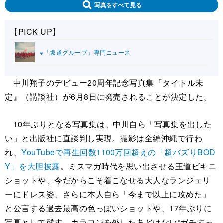
写真をすべて見る
【PICK UP】
※「坂道グループ」専門ニュース
中川翔子のデビュー20周年記念写真集『タイトル未
定』（講談社）が6月8日に発売されることが決定した。
10年ぶりとなる写真集は、中川自ら「写真集を出した
い」と出版社に直談判し実現。撮影は全編沖縄で行わ
れ、
YouTubeで再生回数1100万回超えの「超バズりBOD
Y」を大胆披露
。ミスマガ時代を思い出させる王道ビキニ
ショットや、今だからこそ着こなせる大人なランジェリ
ーにドレス姿、さらに本人自ら「今まで以上に攻めた」
と公言する過去最高の色っぽいショットや、17年ぶりに
写真として残す、カラコンを外したあどけない“ガチすっ