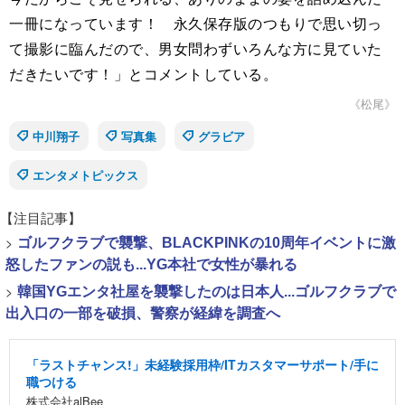
一冊になっています！ 永久保存版のつもりで思い切っ
て撮影に臨んだので、男女問わずいろんな方に見ていた
だきたいです！」とコメントしている。
《松尾》
中川翔子
写真集
グラビア
エンタメトピックス
【注目記事】
>
ゴルフクラブで襲撃、BLACKPINKの10周年イベントに激
怒したファンの説も...YG本社で女性が暴れる
>
韓国YGエンタ社屋を襲撃したのは日本人...ゴルフクラブで
出入口の一部を破損、警察が経緯を調査へ
「ラストチャンス!」未経験採用枠/ITカスタマーサポート/手に
職つける
株式会社alBee