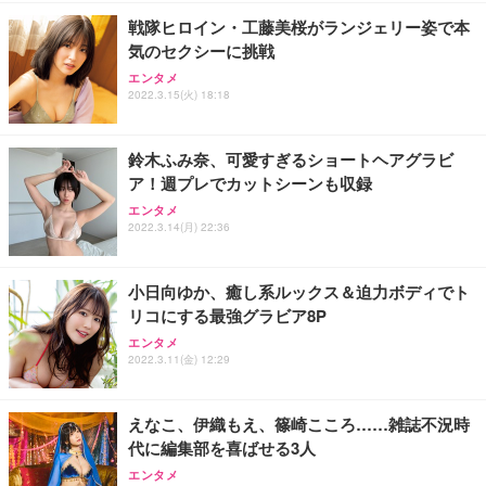
勤務 ブラック
戦隊ヒロイン・工藤美桜がランジェリー姿で本
気のセクシーに挑戦
エンタメ
2022.3.15(火) 18:18
鈴木ふみ奈、可愛すぎるショートヘアグラビ
ア！週プレでカットシーンも収録
エンタメ
2022.3.14(月) 22:36
小日向ゆか、癒し系ルックス＆迫力ボディでト
リコにする最強グラビア8P
エンタメ
2022.3.11(金) 12:29
えなこ、伊織もえ、篠崎こころ……雑誌不況時
代に編集部を喜ばせる3人
エンタメ