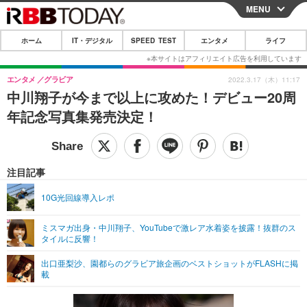
MENU
CLOSE
ホーム
IT・デジタル
SPEED TEST
エンタメ
ライフ
ホーム
IT・デジタル
エンタメ
グラビア
2022.3.17（木）11:17
中川翔子が今まで以上に攻めた！デビュー20周
IT・デジタルTOP
スマートフォン
SPEED TEST
年記念写真集発売決定！
ネタ
ガジェット・ツール
エンタメ
ショッピング
その他
エンタメTOP
映画・ドラマ
ライフ
注目記事
韓流・K-POP
韓国・芸能
ライフTOP
グルメ
リリース一覧
10G光回線導入レポ
音楽
スポーツ
ペット
ショッピング
プッシュ通知の停止方法
ミスマガ出身・中川翔子、YouTubeで激レア水着姿を披露！抜群のス
タイルに反響！
グラビア
ブログ
その他
出口亜梨沙、園都らのグラビア旅企画のベストショットがFLASHに掲
ショッピング
その他
載