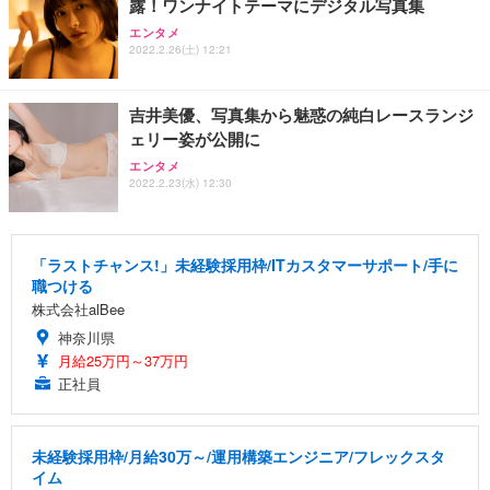
露！ワンナイトテーマにデジタル写真集
エンタメ
2022.2.26(土) 12:21
吉井美優、写真集から魅惑の純白レースランジ
ェリー姿が公開に
エンタメ
2022.2.23(水) 12:30
「ラストチャンス!」未経験採用枠/ITカスタマーサポート/手に
職つける
株式会社alBee
神奈川県
月給25万円～37万円
正社員
未経験採用枠/月給30万～/運用構築エンジニア/フレックスタ
イム