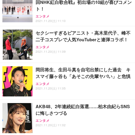
回NHK紅白歌合戦』初出場の10組が喜びコメン
ト！
エンタメ
2021.11.20(土) 11:10
セクシーすぎるピアニスト・高木里代子、峰不
二子コスプレで人気YouTuberと連弾コラボ！
エンタメ
2021.11.20(土) 11:09
岡田将生、生田斗真を自宅出禁にした過去 キ
スマイ藤ヶ谷も「あそこの先輩ヤバい」と危惧
エンタメ
2021.11.20(土) 11:05
AKB48、2年連続紅白落選……柏木由紀らSNS
に悔しさつづる
エンタメ
2021.11.20(土) 11:02