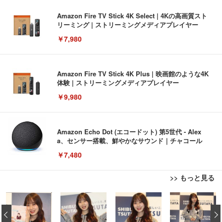
Amazon Fire TV Stick 4K Select | 4Kの高画質スト
リーミング | ストリーミングメディアプレイヤー
￥7,980
Amazon Fire TV Stick 4K Plus | 映画館のような4K
体験 | ストリーミングメディアプレイヤー
￥9,980
Amazon Echo Dot (エコードット) 第5世代 - Alex
a、センサー搭載、鮮やかなサウンド｜チャコール
￥7,480
>> もっと見る
[EdoErgo] オフィスチェア 椅子 テレワーク 疲れな
EIZO ビジネス向けプレミアムモニター | FlexScan
Amazonベーシック ペットシーツ 薄型 レギュラー 1
い 跳ね上げ式アームレスト コンパクト 約105度ロッ
EV3240X-WT | 31.5型4K UHD・USB Type-C・ホワ
‹
回使い捨て 無香料 ホワイト 300枚
キング pc 事務椅子 360度回転 座面昇降 強化ナイロ
イト