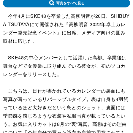
写真をすべて見る
今年4月にSKE48を卒業した高柳明音が20日、SHIBUY
A TSUTAYAにて開催された『高柳明音 2022年卓上カレ
ンダー発売記念イベント』に出席。メディア向けの囲み
取材に応じた。
SKE48の中心メンバーとして活躍した高柳。卒業後は
舞台などで女優業に取り組んでいる彼女が、初のソロカ
レンダーをリリースした。
こちらは、日付が書かれているカレンダーの裏面にも
写真が写っているリバーシブルタイプ。表は自身も4羽飼
っているほど大好きだという鳥とのショット、裏面には
季節感を感じるような衣装や私服写真が載っているとい
う。お気に入りカットは8月の“裏”写真。高柳はその理由
について「今年自分で買った浴衣を自前で用意させても