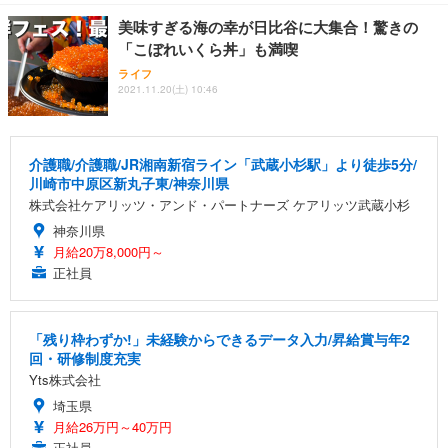
美味すぎる海の幸が日比谷に大集合！驚きの
「こぼれいくら丼」も満喫
ライフ
2021.11.20(土) 10:46
介護職/介護職/JR湘南新宿ライン「武蔵小杉駅」より徒歩5分/
川崎市中原区新丸子東/神奈川県
株式会社ケアリッツ・アンド・パートナーズ ケアリッツ武蔵小杉
神奈川県
月給20万8,000円～
正社員
「残り枠わずか!」未経験からできるデータ入力/昇給賞与年2
回・研修制度充実
Yts株式会社
埼玉県
月給26万円～40万円
正社員