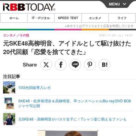
MENU
CLOSE
ホーム
IT・デジタル
SPEED TEST
エンタメ
ライフ
ホーム
IT・デジタル
エンタメ
その他
2021.11.20（土）13:31
元SKE48高柳明音、アイドルとして駆け抜けた
IT・デジタルTOP
スマートフォン
SPEED TEST
20代回顧「恋愛を捨ててきた」
ネタ
ガジェット・ツール
エンタメ
ショッピング
その他
エンタメTOP
映画・ドラマ
ライフ
注目記事
韓流・K-POP
韓国・芸能
ライフTOP
グルメ
リリース一覧
10G光回線導入レポ
音楽
スポーツ
ペット
ショッピング
プッシュ通知の停止方法
SKE48・松井珠理奈＆高柳明音、卒コンスペシャルBlu-ray/DVD BOX
ジャケ写公開
グラビア
ブログ
その他
ショッピング
その他
元SKE48・高柳明音がバスケ女子に！Tシャツ姿に萌えるファンも