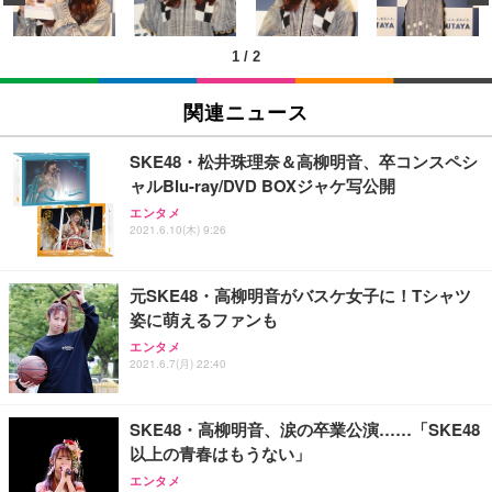
ン樹脂ベース 通気性メッシュ 在宅ワーク H-WY01
￥3,373
￥5,699
￥105,595
(黒網+黒枠+黒足)
1
/
2
EIZO ビジネス向けプレミアムモニター | FlexScan
SIHOO B100 オフィスチェア／デスクチェア メッシ
Amazonベーシック ペットシーツ 厚型 ワイド 42枚
EV2740X-WT | 27.0型4K UHD・USB Type-C・ホワ
ュチェア 人間工学 疲れない ブラック
x2袋(84枚) ホワイト(吸収面:ライトブルー)
関連ニュース
イト
￥27,999
￥3,234
￥109,572
SKE48・松井珠理奈＆高柳明音、卒コンスペシ
ャルBlu-ray/DVD BOXジャケ写公開
Sezlife オフィスチェア デスクチェア 疲れない テレ
【純正品】27"ゲーミングモニター DualSense 充電
ネオ・ルーライフ ネオ・オムツ L 中型犬用 26枚入
エンタメ
ワーク チェア 強化バックレスト 30度ロッキング機
フック付き（CFI-ZDM1J）
り 単品
2021.6.10(木) 9:26
能 人間工学 椅子 腰サポート 90度跳ね上げ式アーム
レスト 3Dヘッドレスト ハンガー付き 高反発クッシ
￥49,979
￥1,800
￥7,680
ョン PCチェア 通気性メッシュ ゲーミング/勉強/事
元SKE48・高柳明音がバスケ女子に！Tシャツ
務用 おしゃれ パソコンチェア (ブラック)
姿に萌えるファンも
Sezlife オフィスチェア デスクチェア 疲れない テレ
【整備済み品】Dell E2724HS 27インチ 液晶モニタ
Smart Basic(スマートベーシック) 【Amazon.co.jp
エンタメ
ワーク チェア 強化バックレスト 30度ロッキング機
ー フルHD（1920×1080）VA 非光沢 HDMI/DisplayP
限定】 Smart Basic アイリスオーヤマ ペットシーツ
2021.6.7(月) 22:40
能 人間工学 椅子 腰サポート 90度跳ね上げ式アーム
ort/VGA スピーカー内蔵 高さ調整 スイベル VESA対
超厚型 お徳用 ワイド 100枚入 (x 1) (ケース販売)
レスト 3Dヘッドレスト ハンガー付き 高反発クッシ
応 ComfortView ビジネス向け
￥7,680
￥15,800
￥3,670
ョン PCチェア 通気性メッシュ ゲーミング/勉強/事
SKE48・高柳明音、涙の卒業公演……「SKE48
務用 おしゃれ パソコンチェア (ホワイト)
以上の青春はもうない」
ANDWINT オフィスチェア デスクチェア 肘なし メ
【MiniLED/24.5inch/280Hz/FHD】GRAPHT THE S
アイリスオーヤマ ペットシーツ 超厚型 お徳用 レギ
ッシュ 通気性 ランバーサポート付き 腰サポート ガ
HOOTER Gaming Monitor 24” Essential ゲーミン
エンタメ
ュラー 200枚入【Amazon.co.jp限定】