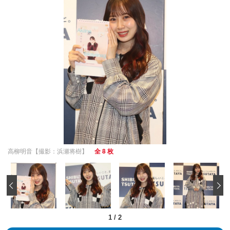
高柳明音【撮影：浜瀬将樹】
全 8 枚
‹
1
/
2