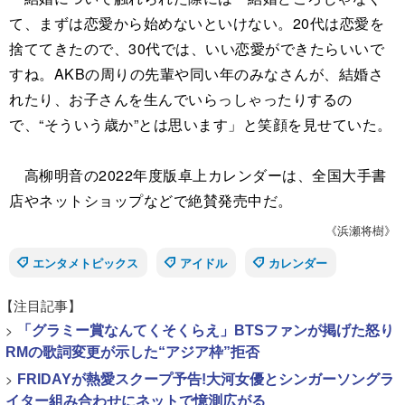
て、まずは恋愛から始めないといけない。20代は恋愛を
捨ててきたので、30代では、いい恋愛ができたらいいで
すね。AKBの周りの先輩や同い年のみなさんが、結婚さ
れたり、お子さんを生んでいらっしゃったりするの
で、“そういう歳か”とは思います」と笑顔を見せていた。
高柳明音の2022年度版卓上カレンダーは、全国大手書
店やネットショップなどで絶賛発売中だ。
《浜瀬将樹》
エンタメトピックス
アイドル
カレンダー
【注目記事】
>
「グラミー賞なんてくそくらえ」BTSファンが掲げた怒り
RMの歌詞変更が示した“アジア枠”拒否
>
FRIDAYが熱愛スクープ予告!大河女優とシンガーソングラ
イター組み合わせにネットで憶測広がる