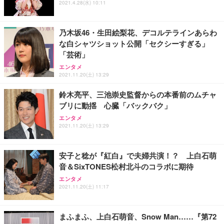
ス圧無段階昇降 360度回転 キャスター付き コンパク
グモニター QD 24.5インチ 1ms FHD 量子ドット 残
2021.4.28(水) 10:11
ト 幅52×奥行58.5×高さ84～96cm テレワーク 在宅
像低減 (3年保証 | 輝点保証 | 日本メーカー)
￥3,731
￥4,139
￥34,980
勤務 ブラック
乃木坂46・生田絵梨花、デコルテラインあらわ
な白シャツショット公開「セクシーすぎる」
「芸術」
エンタメ
2021.11.20(土) 13:29
鈴木亮平、三池崇史監督からの本番前のムチャ
ブリに動揺 心臓「バックバク」
エンタメ
2021.11.20(土) 13:29
安子と稔が『紅白』で夫婦共演！？ 上白石萌
音＆SixTONES松村北斗のコラボに期待
エンタメ
2021.11.20(土) 11:17
まふまふ、上白石萌音、Snow Man……『第72