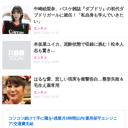
中崎絵梨奈、バスケ雑誌『ダブドリ』の初代ダ
ブドリガールに就任！「私自身も学んでいきた
い」
エンタメ
2021.7.3(土) 11:13
本仮屋ユイカ、泥酔状態で収録に挑む！松本人
志も驚き…
エンタメ
2021.7.3(土) 10:55
はるな愛、悲しい現実を衝撃告白…整形失敗＆
毛生え薬常用
エンタメ
2021.7.3(土) 10:53
コツコツ続けて手に職を!残業月5時間以内/運用保守エンジニ
ア/交通費支給