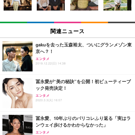
ン樹脂ベース 通気性メッシュ 在宅ワーク H-WY01
￥3,373
￥5,699
￥105,595
(黒網+黒枠+黒足)
EIZO ビジネス向けプレミアムモニター | FlexScan
SIHOO B100 オフィスチェア／デスクチェア メッシ
Amazonベーシック ペットシーツ 厚型 ワイド 42枚
EV2740X-WT | 27.0型4K UHD・USB Type-C・ホワ
ュチェア 人間工学 疲れない ブラック
x2袋(84枚) ホワイト(吸収面:ライトブルー)
関連ニュース
イト
￥27,999
￥3,234
￥109,572
gakuを去った玉森裕太、ついにグランメゾン東
京へ？！
Sezlife オフィスチェア デスクチェア 疲れない テレ
【純正品】27"ゲーミングモニター DualSense 充電
ネオ・ルーライフ ネオ・オムツ L 中型犬用 26枚入
エンタメ
ワーク チェア 強化バックレスト 30度ロッキング機
2019.12.22(日) 14:38
フック付き（CFI-ZDM1J）
り 単品
能 人間工学 椅子 腰サポート 90度跳ね上げ式アーム
レスト 3Dヘッドレスト ハンガー付き 高反発クッシ
￥49,979
￥1,800
￥7,680
ョン PCチェア 通気性メッシュ ゲーミング/勉強/事
冨永愛が“美の秘訣”を公開！初ビューティーブ
務用 おしゃれ パソコンチェア (ブラック)
ック発売決定！
Sezlife オフィスチェア デスクチェア 疲れない テレ
【整備済み品】Dell E2724HS 27インチ 液晶モニタ
Smart Basic(スマートベーシック) 【Amazon.co.jp
エンタメ
ワーク チェア 強化バックレスト 30度ロッキング機
ー フルHD（1920×1080）VA 非光沢 HDMI/DisplayP
限定】 Smart Basic アイリスオーヤマ ペットシーツ
2020.3.3(火) 16:07
能 人間工学 椅子 腰サポート 90度跳ね上げ式アーム
ort/VGA スピーカー内蔵 高さ調整 スイベル VESA対
超厚型 お徳用 ワイド 100枚入 (x 1) (ケース販売)
レスト 3Dヘッドレスト ハンガー付き 高反発クッシ
応 ComfortView ビジネス向け
￥7,680
￥15,800
￥3,670
ョン PCチェア 通気性メッシュ ゲーミング/勉強/事
冨永愛、10年ぶりのパリコレふり返る「実はラ
務用 おしゃれ パソコンチェア (ホワイト)
ンウェイ歩けるかわからなかった」
ANDWINT オフィスチェア デスクチェア 肘なし メ
【MiniLED/24.5inch/280Hz/FHD】GRAPHT THE S
アイリスオーヤマ ペットシーツ 超厚型 お徳用 レギ
ッシュ 通気性 ランバーサポート付き 腰サポート ガ
HOOTER Gaming Monitor 24” Essential ゲーミン
エンタメ
ュラー 200枚入【Amazon.co.jp限定】