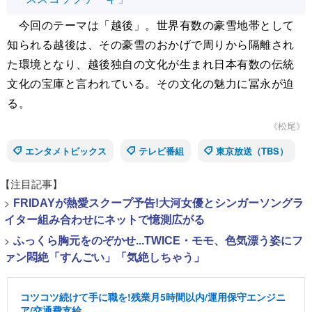
今回のテーマは「越後」。世界有数の豪雪地帯として
知られる越後は、その豪雪のおかげで周りから隔離され
た環境となり、越後独自の文化が生まれ日本有数の伝統
文化の宝庫と言われている。その文化の魅力に冨永が迫
る。
《松尾》
エンタメトピックス
テレビ番組
東京放送（TBS）
【注目記事】
>
FRIDAYが熱愛スクープ予告!大河女優とシンガーソングラ
イター組み合わせにネットで憶測広がる
>
ふっくら胸元をのぞかせ...TWICE・モモ、色気漂う姿にフ
ァン悶絶「すんごい」「気絶しちゃう」
コツコツ続けて手に職を!残業月5時間以内/運用保守エンジニ
ア/交通費支給