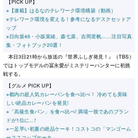
【PICK UP】
※【連載】はるなのテレワーク環境構築（動画）
※テレワーク環境を変える！参考になるデスクセットア
ップ
※日向坂46・小坂菜緒、森七菜、吉岡里帆……注目写真
集・フォトブック20選！
本日3日21時から放送の『世界ふしぎ発見！』（TBS）
ではトップモデルの冨永愛がミステリーハンターに初挑
戦する。
【グルメ PICK UP】
※都内の超人気カレーパンを食べ比べ！ 冷めても美味
しい絶品カレーパンを発見!
※「高級生食パン」を食べ比べ! 満場一致であのブラン
ドが1位に…!
※一足早い初夏の絶品ケーキ！コストコの「マンゴーム
ーススコップケーキ」