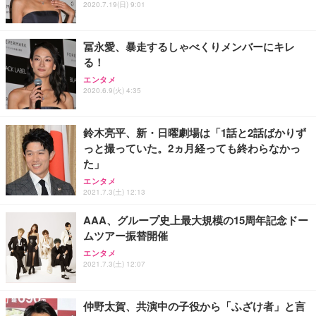
ス圧無段階昇降 360度回転 キャスター付き コンパク
グモニター QD 24.5インチ 1ms FHD 量子ドット 残
2020.7.19(日) 9:01
ト 幅52×奥行58.5×高さ84～96cm テレワーク 在宅
像低減 (3年保証 | 輝点保証 | 日本メーカー)
￥3,731
￥4,139
￥34,980
勤務 ブラック
冨永愛、暴走するしゃべくりメンバーにキレ
る！
エンタメ
2020.6.9(火) 4:35
鈴木亮平、新・日曜劇場は「1話と2話ばかりず
っと撮っていた。2ヵ月経っても終わらなかっ
た」
エンタメ
2021.7.3(土) 12:13
AAA、グループ史上最大規模の15周年記念ドー
ムツアー振替開催
エンタメ
2021.7.3(土) 12:07
仲野太賀、共演中の子役から「ふざけ者」と言