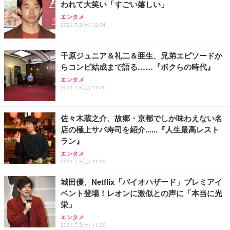
われて大笑い「すごい嬉しい」
エンタメ
2021.7.3(土) 12:04
千原ジュニア＆礼二＆亜生、兄弟エピソードか
らコンビ結成まで語る……『ボクらの時代』
エンタメ
2021.7.3(土) 11:26
佐々木蔵之介、故郷・京都でしか味わえない名
店の極上サバ寿司を紹介......『人生最高レスト
ラン』
エンタメ
2021.7.3(土) 11:22
城田優、Netflix「バイオハザード」プレミアイ
ベント登場！レオンに激似との声に「本当に光
栄」
エンタメ
2021.7.3(土) 11:20