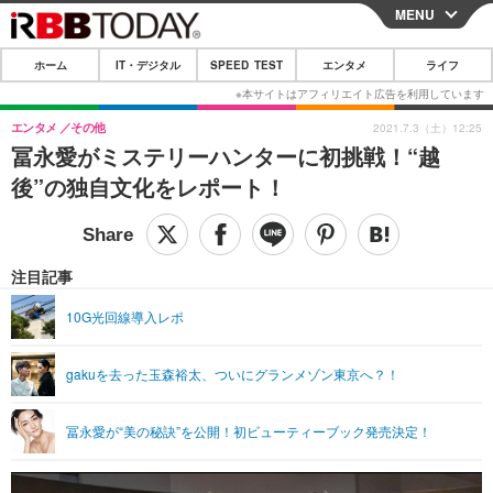
MENU
CLOSE
ホーム
IT・デジタル
SPEED TEST
エンタメ
ライフ
ホーム
IT・デジタル
エンタメ
その他
2021.7.3（土）12:25
冨永愛がミステリーハンターに初挑戦！“越
IT・デジタルTOP
スマートフォン
SPEED TEST
後”の独自文化をレポート！
ネタ
ガジェット・ツール
エンタメ
ショッピング
その他
エンタメTOP
映画・ドラマ
ライフ
注目記事
韓流・K-POP
韓国・芸能
ライフTOP
グルメ
リリース一覧
10G光回線導入レポ
音楽
スポーツ
ペット
ショッピング
プッシュ通知の停止方法
gakuを去った玉森裕太、ついにグランメゾン東京へ？！
グラビア
ブログ
その他
ショッピング
その他
冨永愛が“美の秘訣”を公開！初ビューティーブック発売決定！