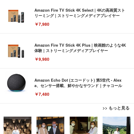
Amazon Fire TV Stick 4K Select | 4Kの高画質スト
リーミング | ストリーミングメディアプレイヤー
￥7,980
Amazon Fire TV Stick 4K Plus | 映画館のような4K
体験 | ストリーミングメディアプレイヤー
￥9,980
Amazon Echo Dot (エコードット) 第5世代 - Alex
a、センサー搭載、鮮やかなサウンド｜チャコール
￥7,480
>> もっと見る
[EdoErgo] オフィスチェア 椅子 テレワーク 疲れな
EIZO ビジネス向けプレミアムモニター | FlexScan
Amazonベーシック ペットシーツ 薄型 レギュラー 1
い 跳ね上げ式アームレスト コンパクト 約105度ロッ
EV3240X-WT | 31.5型4K UHD・USB Type-C・ホワ
回使い捨て 無香料 ホワイト 300枚
キング pc 事務椅子 360度回転 座面昇降 強化ナイロ
イト