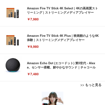
Amazon Fire TV Stick 4K Select | 4Kの高画質スト
リーミング | ストリーミングメディアプレイヤー
￥7,980
Amazon Fire TV Stick 4K Plus | 映画館のような4K
体験 | ストリーミングメディアプレイヤー
￥9,980
Amazon Echo Dot (エコードット) 第5世代 - Alex
a、センサー搭載、鮮やかなサウンド｜チャコール
￥7,480
>> もっと見る
[EdoErgo] オフィスチェア 椅子 テレワーク 疲れな
EIZO ビジネス向けプレミアムモニター | FlexScan
Amazonベーシック ペットシーツ 薄型 レギュラー 1
い 跳ね上げ式アームレスト コンパクト 約105度ロッ
EV3240X-WT | 31.5型4K UHD・USB Type-C・ホワ
回使い捨て 無香料 ホワイト 300枚
キング pc 事務椅子 360度回転 座面昇降 強化ナイロ
イト