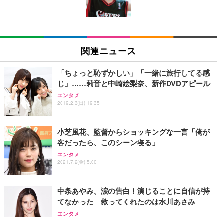
ン樹脂ベース 通気性メッシュ 在宅ワーク H-WY01
￥3,373
￥5,699
￥105,595
(黒網+黒枠+黒足)
EIZO ビジネス向けプレミアムモニター | FlexScan
SIHOO B100 オフィスチェア／デスクチェア メッシ
Amazonベーシック ペットシーツ 厚型 ワイド 42枚
EV2740X-WT | 27.0型4K UHD・USB Type-C・ホワ
ュチェア 人間工学 疲れない ブラック
x2袋(84枚) ホワイト(吸収面:ライトブルー)
関連ニュース
イト
￥27,999
￥3,234
￥109,572
「ちょっと恥ずかしい」「一緒に旅行してる感
じ」……莉音と中崎絵梨奈、新作DVDアピール
Sezlife オフィスチェア デスクチェア 疲れない テレ
【純正品】27"ゲーミングモニター DualSense 充電
ネオ・ルーライフ ネオ・オムツ L 中型犬用 26枚入
エンタメ
ワーク チェア 強化バックレスト 30度ロッキング機
フック付き（CFI-ZDM1J）
り 単品
2019.2.3(日) 19:35
能 人間工学 椅子 腰サポート 90度跳ね上げ式アーム
レスト 3Dヘッドレスト ハンガー付き 高反発クッシ
￥49,979
￥1,800
￥7,680
ョン PCチェア 通気性メッシュ ゲーミング/勉強/事
小芝風花、監督からショッキングな一言「俺が
務用 おしゃれ パソコンチェア (ブラック)
客だったら、このシーン寝る」
Sezlife オフィスチェア デスクチェア 疲れない テレ
【整備済み品】Dell E2724HS 27インチ 液晶モニタ
Smart Basic(スマートベーシック) 【Amazon.co.jp
エンタメ
ワーク チェア 強化バックレスト 30度ロッキング機
ー フルHD（1920×1080）VA 非光沢 HDMI/DisplayP
限定】 Smart Basic アイリスオーヤマ ペットシーツ
2021.7.2(金) 5:00
能 人間工学 椅子 腰サポート 90度跳ね上げ式アーム
ort/VGA スピーカー内蔵 高さ調整 スイベル VESA対
超厚型 お徳用 ワイド 100枚入 (x 1) (ケース販売)
レスト 3Dヘッドレスト ハンガー付き 高反発クッシ
応 ComfortView ビジネス向け
￥7,680
￥15,800
￥3,670
ョン PCチェア 通気性メッシュ ゲーミング/勉強/事
中条あやみ、涙の告白！演じることに自信が持
務用 おしゃれ パソコンチェア (ホワイト)
てなかった 救ってくれたのは水川あさみ
ANDWINT オフィスチェア デスクチェア 肘なし メ
【MiniLED/24.5inch/280Hz/FHD】GRAPHT THE S
アイリスオーヤマ ペットシーツ 超厚型 お徳用 レギ
ッシュ 通気性 ランバーサポート付き 腰サポート ガ
HOOTER Gaming Monitor 24” Essential ゲーミン
エンタメ
ュラー 200枚入【Amazon.co.jp限定】