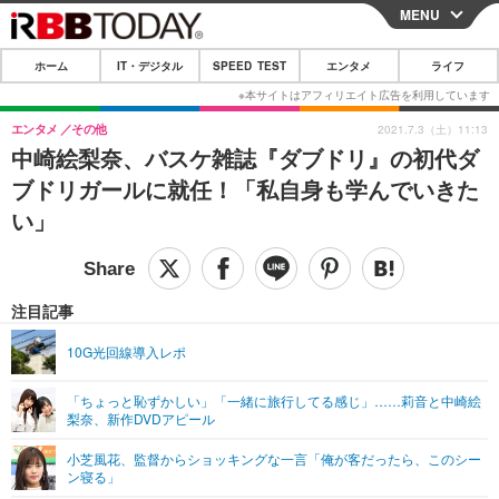
MENU
CLOSE
ホーム
IT・デジタル
SPEED TEST
エンタメ
ライフ
ホーム
IT・デジタル
エンタメ
その他
2021.7.3（土）11:13
中崎絵梨奈、バスケ雑誌『ダブドリ』の初代ダ
IT・デジタルTOP
スマートフォン
SPEED TEST
ブドリガールに就任！「私自身も学んでいきた
ネタ
ガジェット・ツール
い」
エンタメ
ショッピング
その他
エンタメTOP
映画・ドラマ
ライフ
韓流・K-POP
韓国・芸能
注目記事
ライフTOP
グルメ
リリース一覧
音楽
スポーツ
10G光回線導入レポ
ペット
ショッピング
プッシュ通知の停止方法
グラビア
ブログ
その他
「ちょっと恥ずかしい」「一緒に旅行してる感じ」……莉音と中崎絵
梨奈、新作DVDアピール
ショッピング
その他
小芝風花、監督からショッキングな一言「俺が客だったら、このシー
ン寝る」