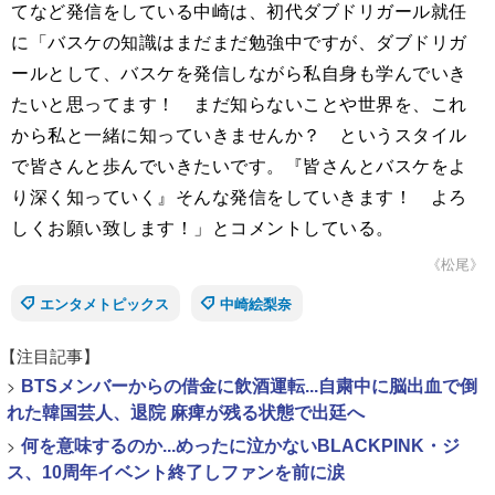
てなど発信をしている中崎は、初代ダブドリガール就任
に「バスケの知識はまだまだ勉強中ですが、ダブドリガ
ールとして、バスケを発信しながら私自身も学んでいき
たいと思ってます！ まだ知らないことや世界を、これ
から私と一緒に知っていきませんか？ というスタイル
で皆さんと歩んでいきたいです。『皆さんとバスケをよ
り深く知っていく』そんな発信をしていきます！ よろ
しくお願い致します！」とコメントしている。
《松尾》
エンタメトピックス
中崎絵梨奈
【注目記事】
>
BTSメンバーからの借金に飲酒運転...自粛中に脳出血で倒
れた韓国芸人、退院 麻痺が残る状態で出廷へ
>
何を意味するのか...めったに泣かないBLACKPINK・ジ
ス、10周年イベント終了しファンを前に涙