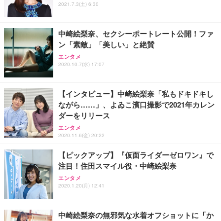
ス圧無段階昇降 360度回転 キャスター付き コンパク
グモニター QD 24.5インチ 1ms FHD 量子ドット 残
2021.7.3(土) 6:30
ト 幅52×奥行58.5×高さ84～96cm テレワーク 在宅
像低減 (3年保証 | 輝点保証 | 日本メーカー)
￥3,731
￥4,139
￥34,980
勤務 ブラック
中崎絵梨奈、セクシーポートレート公開！ファ
ン「素敵」「美しい」と絶賛
エンタメ
2020.10.7(水) 17:07
【インタビュー】中崎絵梨奈「私もドキドキし
ながら……」、よゐこ濱口撮影で2021年カレン
ダーをリリース
エンタメ
2020.11.6(金) 20:22
【ピックアップ】『仮面ライダーゼロワン』で
注目！住田スマイル役・中崎絵梨奈
エンタメ
2020.1.20(月) 12:41
中崎絵梨奈の無邪気な水着オフショットに「か