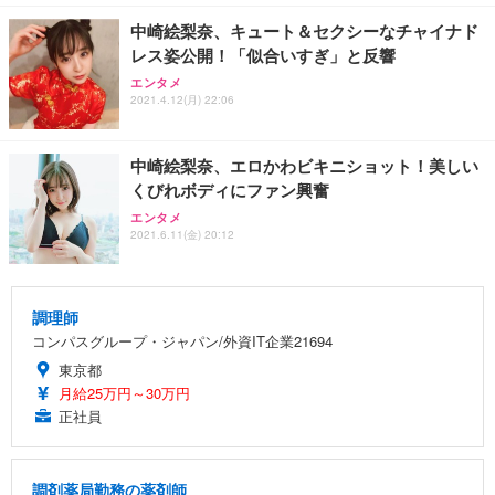
中崎絵梨奈、キュート＆セクシーなチャイナド
レス姿公開！「似合いすぎ」と反響
エンタメ
2021.4.12(月) 22:06
中崎絵梨奈、エロかわビキニショット！美しい
くびれボディにファン興奮
エンタメ
2021.6.11(金) 20:12
調理師
コンパスグループ・ジャパン/外資IT企業21694
東京都
月給25万円～30万円
正社員
調剤薬局勤務の薬剤師