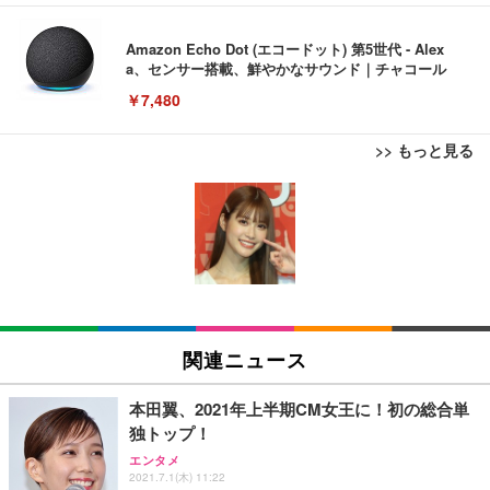
Amazon Echo Dot (エコードット) 第5世代 - Alex
a、センサー搭載、鮮やかなサウンド｜チャコール
￥7,480
>> もっと見る
[EdoErgo] オフィスチェア 椅子 テレワーク 疲れな
EIZO ビジネス向けプレミアムモニター | FlexScan
Amazonベーシック ペットシーツ 薄型 レギュラー 1
い 跳ね上げ式アームレスト コンパクト 約105度ロッ
EV3240X-WT | 31.5型4K UHD・USB Type-C・ホワ
回使い捨て 無香料 ホワイト 300枚
キング pc 事務椅子 360度回転 座面昇降 強化ナイロ
イト
ン樹脂ベース 通気性メッシュ 在宅ワーク H-WY01
￥3,373
￥5,699
￥105,595
(黒網+黒枠+黒足)
EIZO ビジネス向けプレミアムモニター | FlexScan
SIHOO B100 オフィスチェア／デスクチェア メッシ
Amazonベーシック ペットシーツ 厚型 ワイド 42枚
EV2740X-WT | 27.0型4K UHD・USB Type-C・ホワ
ュチェア 人間工学 疲れない ブラック
x2袋(84枚) ホワイト(吸収面:ライトブルー)
関連ニュース
イト
￥27,999
￥3,234
￥109,572
本田翼、2021年上半期CM女王に！初の総合単
独トップ！
Sezlife オフィスチェア デスクチェア 疲れない テレ
【純正品】27"ゲーミングモニター DualSense 充電
ネオ・ルーライフ ネオ・オムツ L 中型犬用 26枚入
エンタメ
ワーク チェア 強化バックレスト 30度ロッキング機
フック付き（CFI-ZDM1J）
り 単品
2021.7.1(木) 11:22
能 人間工学 椅子 腰サポート 90度跳ね上げ式アーム