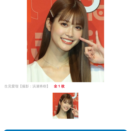
生見愛瑠【撮影：浜瀬将樹】
全 1 枚