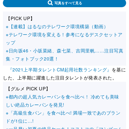
写真をすべて見る
【PICK UP】
※【連載】はるなのテレワーク環境構築（動画）
※テレワーク環境を変える！参考になるデスクセットア
ップ
※日向坂46・小坂菜緒、森七菜、吉岡里帆……注目写真
集・フォトブック20選！
『2021上半期タレントCM起用社数ランキング』
を基に
した、上半期に躍進した注目タレントが発表された。
【グルメ PICK UP】
※都内の超人気カレーパンを食べ比べ！ 冷めても美味
しい絶品カレーパンを発見!
※「高級生食パン」を食べ比べ! 満場一致であのブラン
ドが1位に…!
※一足早い初夏の絶品ケーキ！コストコの「マンゴーム