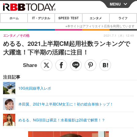
MENU
CLOSE
ホーム
IT・デジタル
SPEED TEST
エンタメ
ライフ
ホーム
IT・デジタル
エンタメ
その他
2021.7.1（木）12:49
めるる、2021上半期CM起用社数ランキングで
IT・デジタルTOP
スマートフォン
SPEED TEST
大躍進！下半期の活躍に注目！
ネタ
ガジェット・ツール
エンタメ
ショッピング
その他
エンタメTOP
映画・ドラマ
ライフ
注目記事
韓流・K-POP
韓国・芸能
ライフTOP
グルメ
リリース一覧
10G光回線導入レポ
音楽
スポーツ
ペット
ショッピング
プッシュ通知の停止方法
本田翼、2021年上半期CM女王に！初の総合単独トップ！
グラビア
ブログ
その他
ショッピング
その他
めるる、NG項目は裸足！水着撮影は20歳で解禁！？