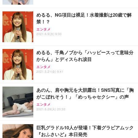
レスト 3Dヘッドレスト ハンガー付き 高反発クッシ
￥49,979
￥1,800
￥7,680
ョン PCチェア 通気性メッシュ ゲーミング/勉強/事
めるる、NG項目は裸足！水着撮影は20歳で解
務用 おしゃれ パソコンチェア (ブラック)
禁！？
Sezlife オフィスチェア デスクチェア 疲れない テレ
【整備済み品】Dell E2724HS 27インチ 液晶モニタ
Smart Basic(スマートベーシック) 【Amazon.co.jp
エンタメ
ワーク チェア 強化バックレスト 30度ロッキング機
ー フルHD（1920×1080）VA 非光沢 HDMI/DisplayP
限定】 Smart Basic アイリスオーヤマ ペットシーツ
2021.6.9(水) 9:30
能 人間工学 椅子 腰サポート 90度跳ね上げ式アーム
ort/VGA スピーカー内蔵 高さ調整 スイベル VESA対
超厚型 お徳用 ワイド 100枚入 (x 1) (ケース販売)
レスト 3Dヘッドレスト ハンガー付き 高反発クッシ
応 ComfortView ビジネス向け
￥7,680
￥15,800
￥3,670
ョン PCチェア 通気性メッシュ ゲーミング/勉強/事
めるる、千鳥ノブから「ハッピースって意味分
務用 おしゃれ パソコンチェア (ホワイト)
からん」とディスられ涙目
ANDWINT オフィスチェア デスクチェア 肘なし メ
【MiniLED/24.5inch/280Hz/FHD】GRAPHT THE S
アイリスオーヤマ ペットシーツ 超厚型 お徳用 レギ
ッシュ 通気性 ランバーサポート付き 腰サポート ガ
HOOTER Gaming Monitor 24” Essential ゲーミン
エンタメ
ュラー 200枚入【Amazon.co.jp限定】
ス圧無段階昇降 360度回転 キャスター付き コンパク
グモニター QD 24.5インチ 1ms FHD 量子ドット 残
2021.5.21(金) 9:41
ト 幅52×奥行58.5×高さ84～96cm テレワーク 在宅
像低減 (3年保証 | 輝点保証 | 日本メーカー)
￥3,731
￥4,139
￥34,980
勤務 ブラック
あのん、肩や胸元を大胆露出！SNS写真に「胸
がこぼれそう！」「めっちゃセクシー」の声
エンタメ
2021.6.29(火) 20:32
巨乳グラドル10人が登場！下着グラビアムック
『おふさいど』本日発売