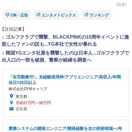
《松尾》
CM・広告
エンタメトピックス
ランキング
【注目記事】
>
ゴルフクラブで襲撃、BLACKPINKの10周年イベントに激
怒したファンの説も...YG本社で女性が暴れる
>
韓国YGエンタ社屋を襲撃したのは日本人...ゴルフクラブで
出入口の一部を破損、警察が経緯を調査へ
「在宅勤務可!」未経験採用枠/アプリエンジニア/高収入/年間
休日120日以上
株式会社DYMキャリア
東京都
月給21万円～30万円
正社員
業務システムの開発エンジニア/開発経験を次の技術領域へ/年