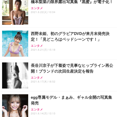
橋本梨菜の限界露出写真集『黒蜜』が電子化！
エンタメ
2021.6.22(火) 10:04
西野未姫、初のグラビアDVDが来月末発売決
定！「見どころはベッドシーンです！」
エンタメ
2021.6.21(月) 15:18
長谷川京子が下着姿で見事なヒップライン再公
開！ブランドの次回生産決定を報告
エンタメ
2021.6.17(木) 18:52
egg専属モデル・まぁみ、ギャル全開の写真集
発売
エンタメ
2021.6.14(月) 13:13