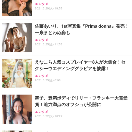
エンタメ
2021.6.29(火) 19:59
佐藤あいり、1st写真集『Prima donna』発売！
一糸まとわぬ姿も
エンタメ
2021.6.25(金) 11:53
えなこら人気コスプレイヤー8人が大集合！セ
クシーウエディンググラビアを披露！
エンタメ
2021.6.25(金) 6:00
舞子、豊満ボディでリリー・フランキー大賞受
賞！迫力満点のオフショが公開に
エンタメ
2021.6.22(火) 18:27