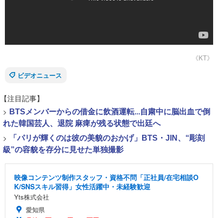
《KT》
ビデオニュース
【注目記事】
>
BTSメンバーからの借金に飲酒運転...自粛中に脳出血で倒
れた韓国芸人、退院 麻痺が残る状態で出廷へ
>
「パリが輝くのは彼の美貌のおかげ」BTS・JIN、“彫刻
級”の容貌を存分に見せた単独撮影
映像コンテンツ制作スタッフ・資格不問「正社員/在宅相談O
K/SNSスキル習得」女性活躍中・未経験歓迎
Yts株式会社
愛知県