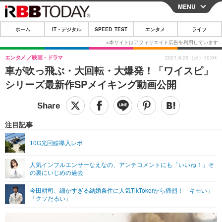
MENU
CLOSE
ホーム
IT・デジタル
SPEED TEST
エンタメ
ライフ
ホーム
IT・デジタル
エンタメ
映画・ドラマ
2021.6.29（火）10:04
車が吹っ飛ぶ・大回転・大爆発！「ワイスピ」
IT・デジタルTOP
スマートフォン
SPEED TEST
シリーズ最新作SPメイキング動画公開
ネタ
ガジェット・ツール
エンタメ
ショッピング
その他
エンタメTOP
映画・ドラマ
ライフ
注目記事
韓流・K-POP
韓国・芸能
ライフTOP
グルメ
リリース一覧
10G光回線導入レポ
音楽
スポーツ
ペット
ショッピング
プッシュ通知の停止方法
人気インフルエンサーなえなの、アンチコメントにも「いいね！」そ
の裏にいじめの過去
グラビア
ブログ
その他
今田耕司、細かすぎる結婚条件に人気TikTokerから痛烈！「キモい」
ショッピング
その他
「クソだるい」