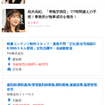
柏木由紀、「脊髄空洞症」で7時間越えの手
術！事務所が無事成功を報告！
エンタメ
2021.6.28(月) 17:04
映像コンテンツ制作スタッフ・資格不問「正社員/在宅相談O
K/SNSスキル習得」女性活躍中・未経験歓迎
Yts株式会社
愛知県
月給30万2,200円～60万円
正社員
薬剤師/調剤薬局/管理薬剤師業務,調剤業務,服薬指導,薬歴管理,
在宅
有限会社イトーヤク
大阪府