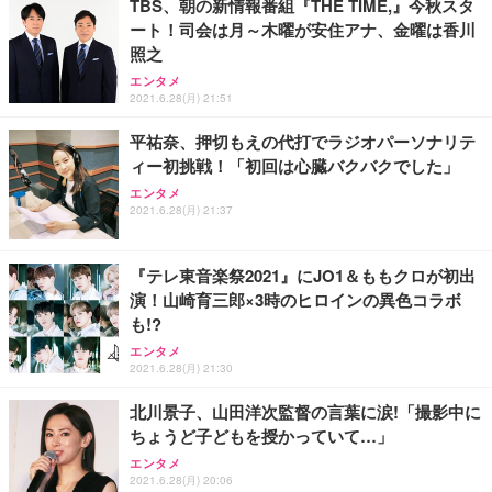
TBS、朝の新情報番組『THE TIME,』今秋スタ
ート！司会は月～木曜が安住アナ、金曜は香川
照之
エンタメ
2021.6.28(月) 21:51
平祐奈、押切もえの代打でラジオパーソナリテ
ィー初挑戦！「初回は心臓バクバクでした」
エンタメ
2021.6.28(月) 21:37
『テレ東音楽祭2021』にJO1＆ももクロが初出
演！山崎育三郎×3時のヒロインの異色コラボ
も!?
エンタメ
2021.6.28(月) 21:30
北川景子、山田洋次監督の言葉に涙!「撮影中に
ちょうど子どもを授かっていて…」
エンタメ
2021.6.28(月) 20:06