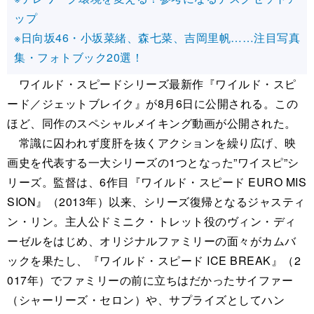
ップ
※日向坂46・小坂菜緒、森七菜、吉岡里帆……注目写真
集・フォトブック20選！
ワイルド・スピードシリーズ最新作『ワイルド・スピ
ード／ジェットブレイク』が8月6日に公開される。この
ほど、同作のスペシャルメイキング動画が公開された。
常識に囚われず度肝を抜くアクションを繰り広げ、映
画史を代表する一大シリーズの1つとなった”ワイスピ”シ
リーズ。監督は、6作目『ワイルド・スピード EURO MIS
SION』（2013年）以来、シリーズ復帰となるジャスティ
ン・リン。主人公ドミニク・トレット役のヴィン・ディ
ーゼルをはじめ、オリジナルファミリーの面々がカムバ
ックを果たし、『ワイルド・スピード ICE BREAK』（2
017年）でファミリーの前に立ちはだかったサイファー
（シャーリーズ・セロン）や、サプライズとしてハン