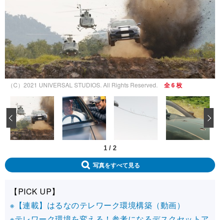
（C）2021 UNIVERSAL STUDIOS. All Rights Reserved.
全 6 枚
‹
1
/
2
写真をすべて見る
【PICK UP】
※【連載】はるなのテレワーク環境構築（動画）
※テレワーク環境を変える！参考になるデスクセットア