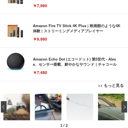
￥7,980
Amazon Fire TV Stick 4K Plus | 映画館のような4K
体験 | ストリーミングメディアプレイヤー
￥9,980
Amazon Echo Dot (エコードット) 第5世代 - Alex
a、センサー搭載、鮮やかなサウンド｜チャコール
￥7,480
>> もっと見る
[EdoErgo] オフィスチェア 椅子 テレワーク 疲れな
EIZO ビジネス向けプレミアムモニター | FlexScan
Amazonベーシック ペットシーツ 薄型 レギュラー 1
い 跳ね上げ式アームレスト コンパクト 約105度ロッ
EV3240X-WT | 31.5型4K UHD・USB Type-C・ホワ
‹
回使い捨て 無香料 ホワイト 300枚
キング pc 事務椅子 360度回転 座面昇降 強化ナイロ
イト
ン樹脂ベース 通気性メッシュ 在宅ワーク H-WY01
￥3,373
￥5,699
￥105,595
(黒網+黒枠+黒足)
1
/
2