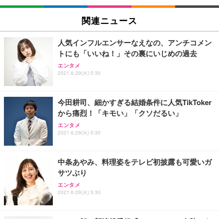
EIZO ビジネス向けプレミアムモニター | FlexScan
SIHOO B100 オフィスチェア／デスクチェア メッシ
Amazonベーシック ペットシーツ 厚型 ワイド 42枚
EV2740X-WT | 27.0型4K UHD・USB Type-C・ホワ
ュチェア 人間工学 疲れない ブラック
x2袋(84枚) ホワイト(吸収面:ライトブルー)
関連ニュース
イト
￥27,999
￥3,234
￥109,572
人気インフルエンサーなえなの、アンチコメン
トにも「いいね！」その裏にいじめの過去
Sezlife オフィスチェア デスクチェア 疲れない テレ
【純正品】27"ゲーミングモニター DualSense 充電
ネオ・ルーライフ ネオ・オムツ L 中型犬用 26枚入
エンタメ
ワーク チェア 強化バックレスト 30度ロッキング機
2021.6.29(火) 5:30
フック付き（CFI-ZDM1J）
り 単品
能 人間工学 椅子 腰サポート 90度跳ね上げ式アーム
レスト 3Dヘッドレスト ハンガー付き 高反発クッシ
￥49,979
￥1,800
￥7,680
ョン PCチェア 通気性メッシュ ゲーミング/勉強/事
今田耕司、細かすぎる結婚条件に人気TikToker
務用 おしゃれ パソコンチェア (ブラック)
から痛烈！「キモい」「クソだるい」
Sezlife オフィスチェア デスクチェア 疲れない テレ
【整備済み品】Dell E2724HS 27インチ 液晶モニタ
Smart Basic(スマートベーシック) 【Amazon.co.jp
エンタメ
ワーク チェア 強化バックレスト 30度ロッキング機
ー フルHD（1920×1080）VA 非光沢 HDMI/DisplayP
限定】 Smart Basic アイリスオーヤマ ペットシーツ
2021.6.29(火) 5:30
能 人間工学 椅子 腰サポート 90度跳ね上げ式アーム
ort/VGA スピーカー内蔵 高さ調整 スイベル VESA対
超厚型 お徳用 ワイド 100枚入 (x 1) (ケース販売)
レスト 3Dヘッドレスト ハンガー付き 高反発クッシ
応 ComfortView ビジネス向け
￥7,680
￥15,800
￥3,670
ョン PCチェア 通気性メッシュ ゲーミング/勉強/事
中条あやみ、料理姿をテレビ初披露も可愛いガ
務用 おしゃれ パソコンチェア (ホワイト)
サツぶり
ANDWINT オフィスチェア デスクチェア 肘なし メ
【MiniLED/24.5inch/280Hz/FHD】GRAPHT THE S
アイリスオーヤマ ペットシーツ 超厚型 お徳用 レギ
ッシュ 通気性 ランバーサポート付き 腰サポート ガ
HOOTER Gaming Monitor 24” Essential ゲーミン
エンタメ
ュラー 200枚入【Amazon.co.jp限定】
ス圧無段階昇降 360度回転 キャスター付き コンパク
グモニター QD 24.5インチ 1ms FHD 量子ドット 残
2021.6.29(火) 5:30
ト 幅52×奥行58.5×高さ84～96cm テレワーク 在宅
像低減 (3年保証 | 輝点保証 | 日本メーカー)
￥3,731
￥4,139
￥34,980
勤務 ブラック