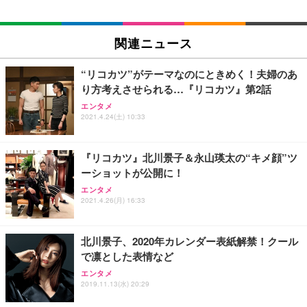
EIZO ビジネス向けプレミアムモニター | FlexScan
SIHOO B100 オフィスチェア／デスクチェア メッシ
Amazonベーシック ペットシーツ 厚型 ワイド 42枚
EV2740X-WT | 27.0型4K UHD・USB Type-C・ホワ
ュチェア 人間工学 疲れない ブラック
x2袋(84枚) ホワイト(吸収面:ライトブルー)
関連ニュース
イト
￥27,999
￥3,234
￥109,572
“リコカツ”がテーマなのにときめく！夫婦のあ
り方考えさせられる…『リコカツ』第2話
Sezlife オフィスチェア デスクチェア 疲れない テレ
【純正品】27"ゲーミングモニター DualSense 充電
ネオ・ルーライフ ネオ・オムツ L 中型犬用 26枚入
エンタメ
ワーク チェア 強化バックレスト 30度ロッキング機
2021.4.24(土) 10:33
フック付き（CFI-ZDM1J）
り 単品
能 人間工学 椅子 腰サポート 90度跳ね上げ式アーム
レスト 3Dヘッドレスト ハンガー付き 高反発クッシ
￥49,979
￥1,800
￥7,680
ョン PCチェア 通気性メッシュ ゲーミング/勉強/事
『リコカツ』北川景子＆永山瑛太の“キメ顔”ツ
務用 おしゃれ パソコンチェア (ブラック)
ーショットが公開に！
Sezlife オフィスチェア デスクチェア 疲れない テレ
【整備済み品】Dell E2724HS 27インチ 液晶モニタ
Smart Basic(スマートベーシック) 【Amazon.co.jp
エンタメ
ワーク チェア 強化バックレスト 30度ロッキング機
ー フルHD（1920×1080）VA 非光沢 HDMI/DisplayP
限定】 Smart Basic アイリスオーヤマ ペットシーツ
2021.4.26(月) 16:33
能 人間工学 椅子 腰サポート 90度跳ね上げ式アーム
ort/VGA スピーカー内蔵 高さ調整 スイベル VESA対
超厚型 お徳用 ワイド 100枚入 (x 1) (ケース販売)
レスト 3Dヘッドレスト ハンガー付き 高反発クッシ
応 ComfortView ビジネス向け
￥7,680
￥15,800
￥3,670
ョン PCチェア 通気性メッシュ ゲーミング/勉強/事
北川景子、2020年カレンダー表紙解禁！クール
務用 おしゃれ パソコンチェア (ホワイト)
で凛とした表情など
ANDWINT オフィスチェア デスクチェア 肘なし メ
【MiniLED/24.5inch/280Hz/FHD】GRAPHT THE S
アイリスオーヤマ ペットシーツ 超厚型 お徳用 レギ
ッシュ 通気性 ランバーサポート付き 腰サポート ガ
HOOTER Gaming Monitor 24” Essential ゲーミン
エンタメ
ュラー 200枚入【Amazon.co.jp限定】
ス圧無段階昇降 360度回転 キャスター付き コンパク
グモニター QD 24.5インチ 1ms FHD 量子ドット 残
2019.11.13(水) 20:29
ト 幅52×奥行58.5×高さ84～96cm テレワーク 在宅
像低減 (3年保証 | 輝点保証 | 日本メーカー)
￥3,731
￥4,139
￥34,980