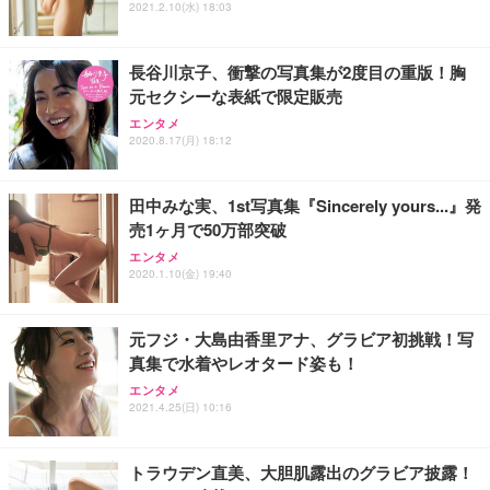
2021.2.10(水) 18:03
長谷川京子、衝撃の写真集が2度目の重版！胸
元セクシーな表紙で限定販売
エンタメ
2020.8.17(月) 18:12
田中みな実、1st写真集『Sincerely yours...』発
売1ヶ月で50万部突破
エンタメ
2020.1.10(金) 19:40
元フジ・大島由香里アナ、グラビア初挑戦！写
真集で水着やレオタード姿も！
エンタメ
2021.4.25(日) 10:16
トラウデン直美、大胆肌露出のグラビア披露！