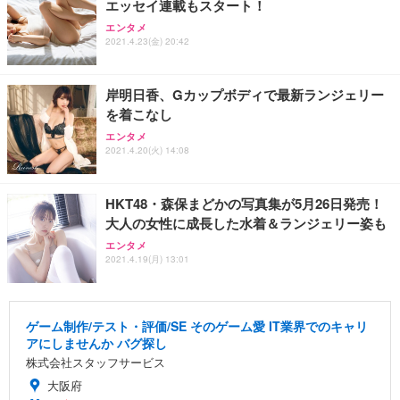
エッセイ連載もスタート！
エンタメ
2021.4.23(金) 20:42
岸明日香、Gカップボディで最新ランジェリー
を着こなし
エンタメ
2021.4.20(火) 14:08
HKT48・森保まどかの写真集が5月26日発売！
大人の女性に成長した水着＆ランジェリー姿も
エンタメ
2021.4.19(月) 13:01
ゲーム制作/テスト・評価/SE そのゲーム愛 IT業界でのキャリ
アにしませんか バグ探し
株式会社スタッフサービス
大阪府