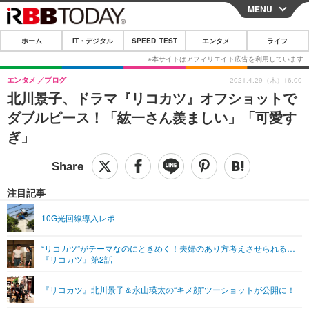
MENU
CLOSE
ホーム
IT・デジタル
SPEED TEST
エンタメ
ライフ
ホーム
IT・デジタル
エンタメ
ブログ
2021.4.29（木）16:00
北川景子、ドラマ『リコカツ』オフショットで
IT・デジタルTOP
スマートフォン
SPEED TEST
ダブルピース！「紘一さん羨ましい」「可愛す
ネタ
ガジェット・ツール
ぎ」
エンタメ
ショッピング
その他
エンタメTOP
映画・ドラマ
ライフ
韓流・K-POP
韓国・芸能
注目記事
ライフTOP
グルメ
リリース一覧
音楽
スポーツ
10G光回線導入レポ
ペット
ショッピング
プッシュ通知の停止方法
グラビア
ブログ
その他
“リコカツ”がテーマなのにときめく！夫婦のあり方考えさせられる…
『リコカツ』第2話
ショッピング
その他
『リコカツ』北川景子＆永山瑛太の“キメ顔”ツーショットが公開に！