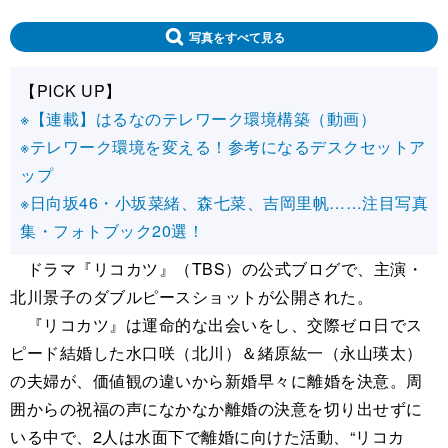
写真をすべて見る
【PICK UP】
※【連載】はるなのテレワーク環境構築（動画）
※テレワーク環境を変える！参考になるデスクセットア
ップ
※日向坂46・小坂菜緒、森七菜、吉岡里帆……注目写真
集・フォトブック20選！
ドラマ『リコカツ』（TBS）の公式ブログで、主演・
北川景子のダブルピースショットが公開された。
『リコカツ』は運命的な出会いをし、交際ゼロ日でス
ピード結婚した水口咲（北川）＆緒原紘一（永山瑛太）
の夫婦が、価値観の違いから新婚早々に離婚を決意。周
囲からの祝福の声になかなか離婚の決意を切り出せずに
いる中で、2人は水面下で離婚に向けた活動、“リコカ