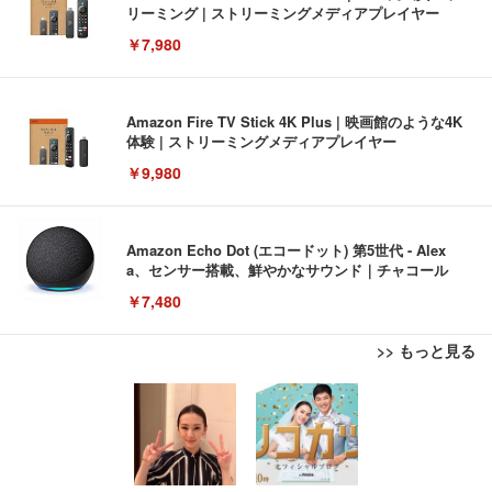
リーミング | ストリーミングメディアプレイヤー
￥7,980
Amazon Fire TV Stick 4K Plus | 映画館のような4K
体験 | ストリーミングメディアプレイヤー
￥9,980
Amazon Echo Dot (エコードット) 第5世代 - Alex
a、センサー搭載、鮮やかなサウンド｜チャコール
￥7,480
>> もっと見る
[EdoErgo] オフィスチェア 椅子 テレワーク 疲れな
EIZO ビジネス向けプレミアムモニター | FlexScan
Amazonベーシック ペットシーツ 薄型 レギュラー 1
い 跳ね上げ式アームレスト コンパクト 約105度ロッ
EV3240X-WT | 31.5型4K UHD・USB Type-C・ホワ
回使い捨て 無香料 ホワイト 300枚
キング pc 事務椅子 360度回転 座面昇降 強化ナイロ
イト
ン樹脂ベース 通気性メッシュ 在宅ワーク H-WY01
￥3,373
￥5,699
￥105,595
(黒網+黒枠+黒足)