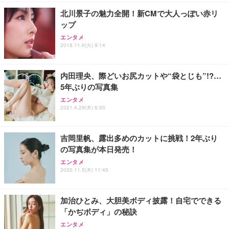
勤務 ブラック
北川景子の魅力全開！新CMで大人っぽい赤リ
ップ
エンタメ
2018.11.6(火) 9:14
内田理央、際どいお尻カットや“袋とじも”!?…
5年ぶりの写真集
エンタメ
2021.4.29(木) 6:00
吉岡里帆、露出多めのカットに挑戦！2年ぶり
の写真集が本日発売！
エンタメ
2020.11.5(木) 11:45
加治ひとみ、大胆美ボディ披露！自宅でできる
「かぢボディ」の秘訣
エンタメ