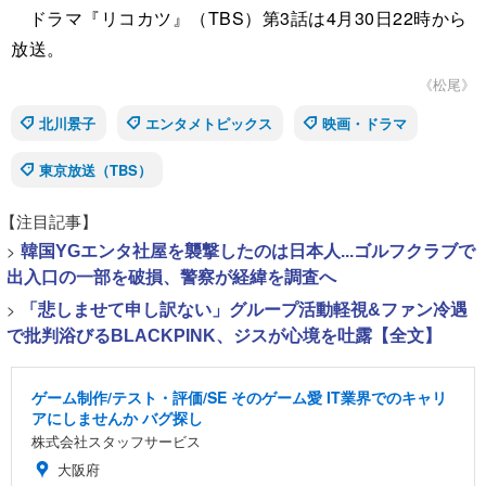
ドラマ『リコカツ』（TBS）第3話は4月30日22時から
放送。
《松尾》
北川景子
エンタメトピックス
映画・ドラマ
東京放送（TBS）
【注目記事】
>
韓国YGエンタ社屋を襲撃したのは日本人...ゴルフクラブで
出入口の一部を破損、警察が経緯を調査へ
>
「悲しませて申し訳ない」グループ活動軽視&ファン冷遇
で批判浴びるBLACKPINK、ジスが心境を吐露【全文】
ゲーム制作/テスト・評価/SE そのゲーム愛 IT業界でのキャリ
アにしませんか バグ探し
株式会社スタッフサービス
大阪府