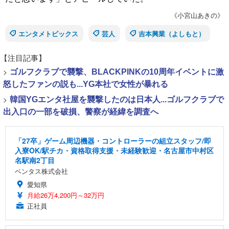
《小宮山あきの》
エンタメトピックス
芸人
吉本興業（よしもと）
【注目記事】
>
ゴルフクラブで襲撃、BLACKPINKの10周年イベントに激
怒したファンの説も...YG本社で女性が暴れる
>
韓国YGエンタ社屋を襲撃したのは日本人...ゴルフクラブで
出入口の一部を破損、警察が経緯を調査へ
「27卒」ゲーム周辺機器・コントローラーの組立スタッフ/即
入寮OK/駅チカ・資格取得支援・未経験歓迎・名古屋市中村区
名駅南2丁目
ベンタス株式会社
愛知県
月給26万4,200円～32万円
正社員