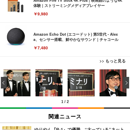
Amazon Fire TV Stick 4K Plus | 映画館のような4K
体験 | ストリーミングメディアプレイヤー
￥9,980
Amazon Echo Dot (エコードット) 第5世代 - Alex
a、センサー搭載、鮮やかなサウンド｜チャコール
￥7,480
>> もっと見る
[EdoErgo] オフィスチェア 椅子 テレワーク 疲れな
EIZO ビジネス向けプレミアムモニター | FlexScan
Amazonベーシック ペットシーツ 薄型 レギュラー 1
い 跳ね上げ式アームレスト コンパクト 約105度ロッ
EV3240X-WT | 31.5型4K UHD・USB Type-C・ホワ
‹
回使い捨て 無香料 ホワイト 300枚
キング pc 事務椅子 360度回転 座面昇降 強化ナイロ
イト
ン樹脂ベース 通気性メッシュ 在宅ワーク H-WY01
￥3,373
￥5,699
￥105,595
(黒網+黒枠+黒足)
1
/
2
EIZO ビジネス向けプレミアムモニター | FlexScan
SIHOO B100 オフィスチェア／デスクチェア メッシ
Amazonベーシック ペットシーツ 厚型 ワイド 42枚
EV2740X-WT | 27.0型4K UHD・USB Type-C・ホワ
ュチェア 人間工学 疲れない ブラック
x2袋(84枚) ホワイト(吸収面:ライトブルー)
関連ニュース
イト
￥27,999
￥3,234
￥109,572
ゆりやん『R-1』で優勝、“太っている”ネット