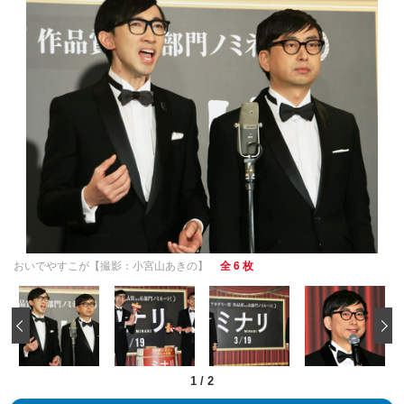
おいでやすこが【撮影：小宮山あきの】
全 6 枚
‹
1
/
2