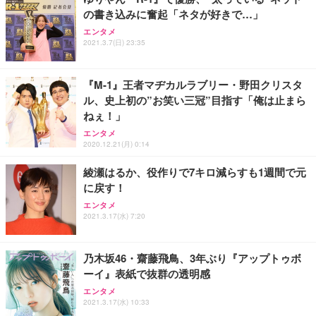
の書き込みに奮起「ネタが好きで…」
Sezlife オフィスチェア デスクチェア 疲れない テレ
【純正品】27"ゲーミングモニター DualSense 充電
ネオ・ルーライフ ネオ・オムツ L 中型犬用 26枚入
エンタメ
ワーク チェア 強化バックレスト 30度ロッキング機
2021.3.7(日) 23:35
フック付き（CFI-ZDM1J）
り 単品
能 人間工学 椅子 腰サポート 90度跳ね上げ式アーム
レスト 3Dヘッドレスト ハンガー付き 高反発クッシ
￥49,979
￥1,800
￥7,680
ョン PCチェア 通気性メッシュ ゲーミング/勉強/事
『M-1』王者マヂカルラブリー・野田クリスタ
務用 おしゃれ パソコンチェア (ブラック)
ル、史上初の”お笑い三冠”目指す「俺は止まら
Sezlife オフィスチェア デスクチェア 疲れない テレ
【整備済み品】Dell E2724HS 27インチ 液晶モニタ
Smart Basic(スマートベーシック) 【Amazon.co.jp
ねぇ！」
ワーク チェア 強化バックレスト 30度ロッキング機
ー フルHD（1920×1080）VA 非光沢 HDMI/DisplayP
限定】 Smart Basic アイリスオーヤマ ペットシーツ
能 人間工学 椅子 腰サポート 90度跳ね上げ式アーム
ort/VGA スピーカー内蔵 高さ調整 スイベル VESA対
超厚型 お徳用 ワイド 100枚入 (x 1) (ケース販売)
エンタメ
2020.12.21(月) 0:14
レスト 3Dヘッドレスト ハンガー付き 高反発クッシ
応 ComfortView ビジネス向け
￥7,680
￥15,800
￥3,670
ョン PCチェア 通気性メッシュ ゲーミング/勉強/事
綾瀬はるか、役作りで7キロ減らすも1週間で元
務用 おしゃれ パソコンチェア (ホワイト)
に戻す！
ANDWINT オフィスチェア デスクチェア 肘なし メ
【MiniLED/24.5inch/280Hz/FHD】GRAPHT THE S
アイリスオーヤマ ペットシーツ 超厚型 お徳用 レギ
ッシュ 通気性 ランバーサポート付き 腰サポート ガ
HOOTER Gaming Monitor 24” Essential ゲーミン
エンタメ
ュラー 200枚入【Amazon.co.jp限定】
ス圧無段階昇降 360度回転 キャスター付き コンパク
グモニター QD 24.5インチ 1ms FHD 量子ドット 残
2021.3.17(水) 7:20
ト 幅52×奥行58.5×高さ84～96cm テレワーク 在宅
像低減 (3年保証 | 輝点保証 | 日本メーカー)
￥3,731
￥4,139
￥34,980
勤務 ブラック
乃木坂46・齋藤飛鳥、3年ぶり『アップトゥボ
ーイ』表紙で抜群の透明感
エンタメ
2021.3.17(水) 10:33