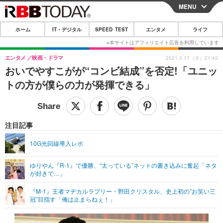
MENU
CLOSE
ホーム
IT・デジタル
SPEED TEST
エンタメ
ライフ
ホーム
IT・デジタル
エンタメ
映画・ドラマ
2021.3.17（水）21:42
おいでやすこがが“コンビ結成”を否定!「ユニッ
IT・デジタルTOP
スマートフォン
SPEED TEST
トの方が僕らの力が発揮できる」
ネタ
ガジェット・ツール
エンタメ
ショッピング
その他
エンタメTOP
映画・ドラマ
ライフ
注目記事
韓流・K-POP
韓国・芸能
ライフTOP
グルメ
リリース一覧
10G光回線導入レポ
音楽
スポーツ
ペット
ショッピング
プッシュ通知の停止方法
ゆりやん『R-1』で優勝、“太っている”ネットの書き込みに奮起「ネタ
が好きで…」
グラビア
ブログ
その他
『M-1』王者マヂカルラブリー・野田クリスタル、史上初の”お笑い三
ショッピング
その他
冠”目指す「俺は止まらねぇ！」