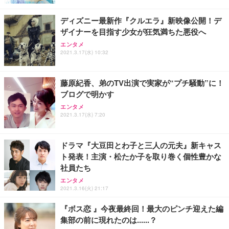
ディズニー最新作『クルエラ』新映像公開！デ
ザイナーを目指す少女が狂気満ちた悪役へ
エンタメ
2021.3.17(水) 10:32
藤原紀香、弟のTV出演で実家が“プチ騒動”に！
ブログで明かす
エンタメ
2021.3.17(水) 7:20
ドラマ『大豆田とわ子と三人の元夫』新キャス
ト発表！主演・松たか子を取り巻く個性豊かな
社員たち
エンタメ
2021.3.16(火) 21:17
『ボス恋 』今夜最終回！最大のピンチ迎えた編
集部の前に現れたのは......？