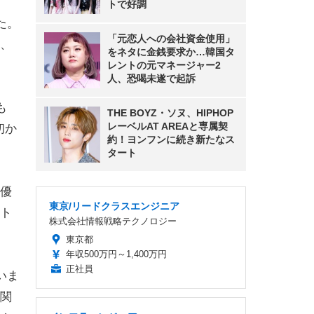
トで好調
た。
「元恋人への会社資金使用」
、
をネタに金銭要求か…韓国タ
レントの元マネージャー2
人、恐喝未遂で起訴
も
THE BOYZ・ソヌ、HIPHOP
レーベルAT AREAと専属契
初か
約！ヨンフンに続き新たなス
タート
優
東京/リードクラスエンジニア
ト
株式会社情報戦略テクノロジー
東京都
年収500万円～1,400万円
正社員
いま
関