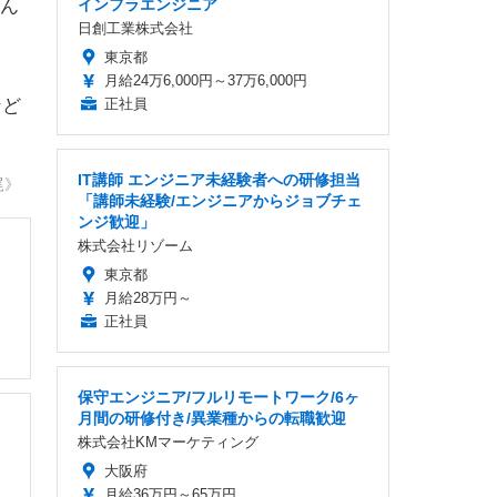
ん
インフラエンジニア
日創工業株式会社
東京都
月給24万6,000円～37万6,000円
など
正社員
IT講師 エンジニア未経験者への研修担当
尾》
「講師未経験/エンジニアからジョブチェ
ンジ歓迎」
株式会社リゾーム
東京都
月給28万円～
正社員
保守エンジニア/フルリモートワーク/6ヶ
月間の研修付き/異業種からの転職歓迎
株式会社KMマーケティング
大阪府
月給36万円～65万円