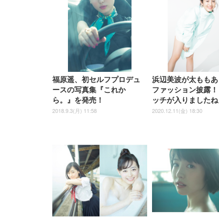
UHD・USB Type-C・ホワイ
UHD・USB Type-C・ホワイ
ト 約105度ロッキング pc 事務
￥105,595
￥109,572
ク
ルー)
￥4
ト
ト
￥5,699
￥3,373
￥27,999
￥3,234
椅子 360度回転 座面昇降 強化
ナイロン樹脂ベース 通気性メ
ッシュ 在宅ワーク H-
WY01(黒網+黒枠+黒足)
福原遥、初セルフプロデュ
浜辺美波が太ももあ
ースの写真集『これか
ファッション披露！
ら。』を発売！
ッチが入りましたね
2018.9.3(月) 11:58
2020.12.11(金) 18:30