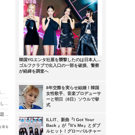
韓国YGエンタ社屋を襲撃したのは日本人…
ゴルフクラブで出入口の一部を破損、警察
が経緯を調査へ
8年交際を実らせ結婚！韓国
HIKAKIN、熊本地震に2000万円を寄付 動画で募金方法を解説し支援を呼びかけ
女性歌手、音楽プロデューサ
ーと明日（8日）ソウルで挙
羽生結弦自らポーズを提案し撮影！完全撮り下ろし2027年度版カレンダーが発売決定！
式
熊本地震の瞬間、手術室の緊迫ニュース映像が話題！「本当にすごい」「尊敬の念しかない」
ILLIT、新曲『I Got Your
Back 』が『It’s Me』とダブ
を送る
ルヒット！グローバルチャー