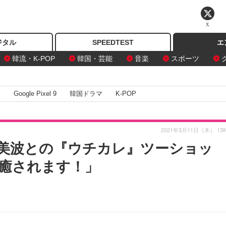
X
ジタル
SPEEDTEST
エ
韓流・K-POP
韓国・芸能
音楽
スポーツ
I
Google Pixel 9
韓国ドラマ
K-POP
2021年3月11日（木） 13
美波との『ウチカレ』ツーショッ
癒されます！」