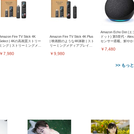
Amazon Echo Dot (
Amazon Fire TV Stick 4K
Amazon Fire TV Stick 4K Plus
ドット) 第5世代 - Ale
Select | 4Kの高画質ストリー
| 映画館のような4K体験 | スト
センサー搭載、鮮やか
ミング | ストリーミングメデ
リーミングメディアプレイヤ
サウンド｜チャコール
￥7,480
ィアプレイヤー
ー
￥7,980
￥9,980
>> もっ
【整備済み品】Dell
【MiniLED/24.5inch/280Hz/
正品】27"ゲーミングモ
ANDWINT オフィスチ
アイリスオーヤマ ペ
Sezlife オフィスチェア デスク
ネオ・ルーライフ ネオ・オム
E2724HS 27インチ 液晶モ
Sezlife オフィスチェア デスク
Smart Basic(スマートベーシ
GRAPHT THE SHOOTER
ー DualSense 充電フッ
ア デスクチェア 肘なし
シーツ 超厚型 お徳用 
チェア 疲れない テレワーク
ツ L 中型犬用 26枚入り 単品
ニター フル
チェア 疲れない テレワーク
ック) 【Amazon.co.jp限定】
Gaming Monitor 24” Essential
き（CFI-ZDM1J）
ッシュ 通気性 ランバ
ュラー 200枚入
チェア 強化バックレスト 30
HD（1920×1080）VA 非光
チェア 強化バックレスト 30度
Smart Basic アイリスオーヤマ