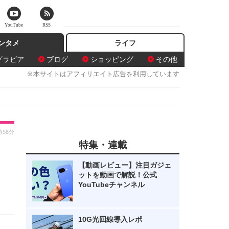
YouTube
RSS
ンタメ
ライフ
グラビア
ブログ
ショッピング
その他
※本サイトはアフィリエイト広告を利用しています
時58分
特集・連載
【動画レビュー】注目ガジェ
ットを動画で解説！公式
YouTubeチャンネル
10G光回線導入レポ