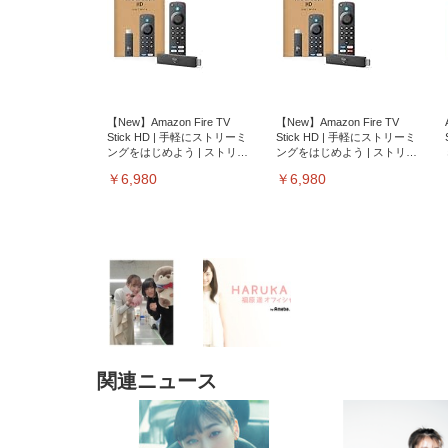
【New】Amazon Fire TV
【New】Amazon Fire TV
Stick HD | 手軽にストリーミ
Stick HD | 手軽にストリーミ
ングをはじめよう | ストリー
ングをはじめよう | ストリー
ミングメディアプレイヤー
ミングメディアプレイヤー
￥6,980
￥6,980
関連ニュース
EIZO ビジネス向けプレミア
EIZO ビジネス向けプレミア
【純
[EdoErgo] オフィスチェア 椅
Amazonベーシック ペットシ
SIHOO B100 オフィスチェア
Amazonベーシック ペットシ
ムモニター | FlexScan
ムモニター | FlexScan
ニタ
子 テレワーク 疲れない 跳ね
ーツ 薄型 レギュラー 1回使い
／デスクチェア メッシュチェ
ーツ 厚型 ワイド 42枚x2袋(84
EV3240X-WT | 31.5型4K
EV2740X-WT | 27.0型4K
ク付
上げ式アームレスト コンパク
捨て 無香料 ホワイト 300枚
ア 人間工学 疲れない ブラッ
枚) ホワイト(吸収面:ライトブ