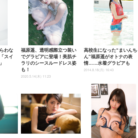
ーミングモニター QD 24.5イ
ポート付き 腰サポート
【Amazon.co.jp限定】
￥1,800
￥15,800
￥34,980
9,979
度ロッキング機能 人間工学 椅
沢 HDMI/DisplayPort/VGA
ロッキング機能 人間工学 椅子
ペットシーツ 超厚型 お徳用
￥4,139
￥3,731
1ms FHD 量子ドット 残像低減
ス圧無段階昇降 360度
￥7,680
￥7,680
￥3,670
子 腰サポート 90度跳ね上げ
スピーカー内蔵 高さ調整 ス
腰サポート 90度跳ね上げ式ア
ワイド 100枚入 (x 1) (ケース
年保証 | 輝点保証 | 日本メーカ
転 キャスター付き コ
式アームレスト 3Dヘッドレス
イベル VESA対応
ームレスト 3Dヘッドレスト
販売)
クト 幅52×奥行58.5×
ト ハンガー付き 高反発クッシ
ComfortView ビジネス向け
ハンガー付き 高反発クッショ
84～96cm テレワーク
ョン PCチェア 通気性メッシ
ン PCチェア 通気性メッシュ
宅勤務 ブラック
ュ ゲーミング/勉強/事務用 お
ゲーミング/勉強/事務用 おし
しゃれ パソコンチェア (ブラ
ゃれ パソコンチェア (ホワイ
ック)
ト)
らわな
福原遥、透明感際立つ装い
高校生になった“まいんち
「スイ
でグラビアに登場！美肌チ
ん”福原遥がオトナの表
」
ラリのシースルードレス姿
情……水着グラビアも
も！
2014.8.18(月) 16:43
2020.5.14(木) 11:23