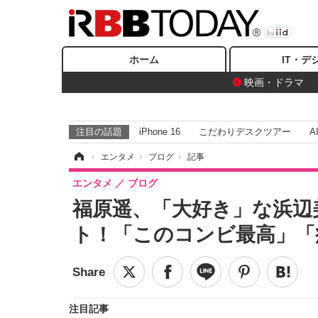
ホーム
IT・デ
映画・ドラマ
注目の話題
iPhone 16
こだわりデスクツアー
A
ホーム
›
エンタメ
›
ブログ
›
記事
エンタメ
ブログ
福原遥、「大好き」な浜辺
ト！「このコンビ最高」「
注目記事