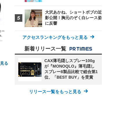
大沢あかね、ショートボブの近
影公開！胸元のぞく白レース姿
に反響
エコー
xa、
アクセスランキングをもっと見る
な
新着リリース一覧
CAX薄毛隠しスプレー100g
と見る
が『MONOQLO』薄毛隠し
スプレー8製品比較で総合第1
位、「BEST BUY」を受賞
リリース一覧をもっと見る
FHD】
ェ
ット
 メ
レギ
 ゲ
ーサ