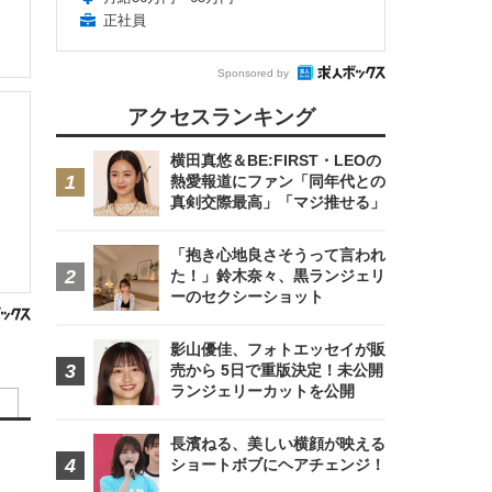
正社員
Sponsored by
アクセスランキング
横田真悠＆BE:FIRST・LEOの
熱愛報道にファン「同年代との
真剣交際最高」「マジ推せる」
「抱き心地良さそうって言われ
た！」鈴木奈々、黒ランジェリ
ーのセクシーショット
影山優佳、フォトエッセイが販
売から 5日で重版決定！未公開
ランジェリーカットを公開
長濱ねる、美しい横顔が映える
ショートボブにヘアチェンジ！