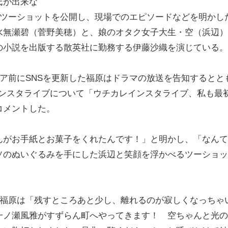
氏が出来な
のツーショットを公開し、現場でのエピソードなどを明かし
無瀬碧（菅野美穂）と、娘のオタク女子大生・空（浜辺）
の小説を出版する散英社に勤務する伊藤沙織を演じている。
ア前にSNSを更新した福原はドラマの放送を告知するとと
でのインスタライブについて「ウチカレインスタライブ、私も最
コメントした。
がお手紙とお菓子をくれたんです！」と明かし、「なんて
ソのぬいぐるみを手にした浜辺と笑顔を浮かべるツーショッ
。福原は「残すところあと少し、離れるのが寂しくなっちゃ
一ノ瀬風雅がすずらん町へやってきます！ 空ちゃんと光の