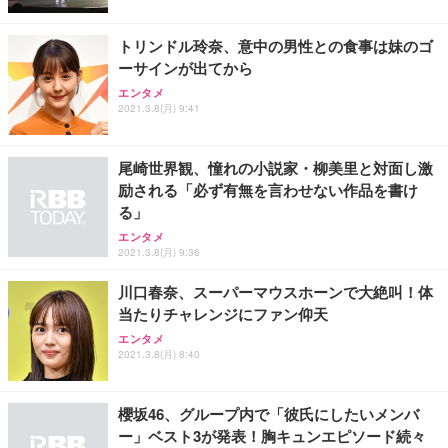
レスト 3Dヘッドレスト ハンガー付き 高反発クッシ
応 ComfortView ビジネス向け
￥7,680
￥15,800
￥3,670
ョン PCチェア 通気性メッシュ ゲーミング/勉強/事
トリンドル玲奈、意中の男性との食事は妹のゴ
務用 おしゃれ パソコンチェア (ホワイト)
ーサインが出てから
ANDWINT オフィスチェア デスクチェア 肘なし メ
【MiniLED/24.5inch/280Hz/FHD】GRAPHT THE S
アイリスオーヤマ ペットシーツ 超厚型 お徳用 レギ
ッシュ 通気性 ランバーサポート付き 腰サポート ガ
HOOTER Gaming Monitor 24” Essential ゲーミン
エンタメ
ュラー 200枚入【Amazon.co.jp限定】
ス圧無段階昇降 360度回転 キャスター付き コンパク
グモニター QD 24.5インチ 1ms FHD 量子ドット 残
2021.3.8(月) 9:41
ト 幅52×奥行58.5×高さ84～96cm テレワーク 在宅
像低減 (3年保証 | 輝点保証 | 日本メーカー)
￥3,731
￥4,139
￥34,980
勤務 ブラック
尾崎世界観、憧れの小説家・柳美里と対面し激
励される「必ず有無を言わせない作品を書け
る」
エンタメ
2021.3.8(月) 9:36
川口春奈、スーパーマウスホーンで大絶叫！体
当たりチャレンジにファン仰天
エンタメ
2021.3.8(月) 8:40
櫻坂46、グループ内で「彼氏にしたいメンバ
ー」ベスト3が発表！胸キュンエピソード続々