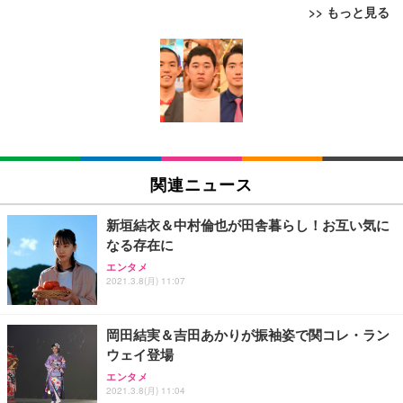
>> もっと見る
[EdoErgo] オフィスチェア 椅子 テレワーク 疲れな
EIZO ビジネス向けプレミアムモニター | FlexScan
Amazonベーシック ペットシーツ 薄型 レギュラー 1
い 跳ね上げ式アームレスト コンパクト 約105度ロッ
EV3240X-WT | 31.5型4K UHD・USB Type-C・ホワ
回使い捨て 無香料 ホワイト 300枚
キング pc 事務椅子 360度回転 座面昇降 強化ナイロ
イト
ン樹脂ベース 通気性メッシュ 在宅ワーク H-WY01
￥3,373
￥5,699
￥105,595
(黒網+黒枠+黒足)
EIZO ビジネス向けプレミアムモニター | FlexScan
SIHOO B100 オフィスチェア／デスクチェア メッシ
Amazonベーシック ペットシーツ 厚型 ワイド 42枚
EV2740X-WT | 27.0型4K UHD・USB Type-C・ホワ
ュチェア 人間工学 疲れない ブラック
x2袋(84枚) ホワイト(吸収面:ライトブルー)
関連ニュース
イト
￥27,999
￥3,234
￥109,572
新垣結衣＆中村倫也が田舎暮らし！お互い気に
なる存在に
Sezlife オフィスチェア デスクチェア 疲れない テレ
【純正品】27"ゲーミングモニター DualSense 充電
ネオ・ルーライフ ネオ・オムツ L 中型犬用 26枚入
エンタメ
ワーク チェア 強化バックレスト 30度ロッキング機
2021.3.8(月) 11:07
フック付き（CFI-ZDM1J）
り 単品
能 人間工学 椅子 腰サポート 90度跳ね上げ式アーム
レスト 3Dヘッドレスト ハンガー付き 高反発クッシ
￥49,979
￥1,800
￥7,680
ョン PCチェア 通気性メッシュ ゲーミング/勉強/事
岡田結実＆吉田あかりが振袖姿で関コレ・ラン
務用 おしゃれ パソコンチェア (ブラック)
ウェイ登場
Sezlife オフィスチェア デスクチェア 疲れない テレ
【整備済み品】Dell E2724HS 27インチ 液晶モニタ
Smart Basic(スマートベーシック) 【Amazon.co.jp
エンタメ
ワーク チェア 強化バックレスト 30度ロッキング機
ー フルHD（1920×1080）VA 非光沢 HDMI/DisplayP
限定】 Smart Basic アイリスオーヤマ ペットシーツ
2021.3.8(月) 11:04
能 人間工学 椅子 腰サポート 90度跳ね上げ式アーム
ort/VGA スピーカー内蔵 高さ調整 スイベル VESA対
超厚型 お徳用 ワイド 100枚入 (x 1) (ケース販売)