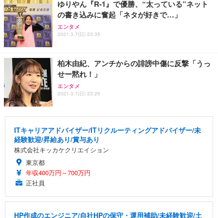
ゆりやん『R-1』で優勝、“太っている”ネット
の書き込みに奮起「ネタが好きで…」
エンタメ
2021.3.7(日) 23:35
柏木由紀、アンチからの誹謗中傷に反撃「うっ
せー黙れ！」
エンタメ
2021.3.7(日) 23:26
ITキャリアアドバイザー/ITリクルーティングアドバイザー/未
経験歓迎/昇給あり/賞与あり
株式会社キッカケクリエイション
東京都
年収400万円～700万円
正社員
HP作成のエンジニア/自社HPの保守・運用補助/未経験歓迎/土