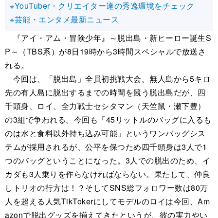
※YouTuber・クリエイター達の秀逸環境をチェック
※芸能・エンタメ最新ニュース
『アイ・アム・冒険少年』～脱出島・新ヒーロー誕生S
P～（TBS系）が8日19時から3時間スペシャルで放送さ
れる。
今回は、「脱出島」全員初挑戦大会。無人島から5キロ
先の有人島に脱出するまでの時間を競う脱出島だが、四
千頭身、ロイ、全力戦士セシタマン（天竺鼠・瀬下豊）
の3組で争われる。今回も「45リットルのバッグに入るも
のは水と食料以外持ち込み可能」というワンバッグシス
テムが採用されるが、公平を保つため四千頭身は3人で1
つのバッグということになった。3人での脱出のため、イ
カダも3人乗りを作らなければならない。果たして、仲良
しトリオの行方は！？そしてSNS総フォロワー数は80万
人を超える人気TikTokerにしてモデルのロイは今回、Am
azonで脱出グッズを揃えてきたというが、彼の実力やい