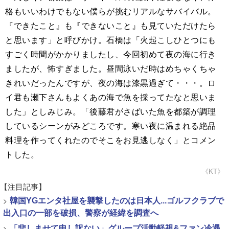
格もいいわけでもない僕らが挑むリアルなサバイバル。
『できたこと』も『できないこと』も見ていただけたら
と思います」と呼びかけ。石橋は「火起こしひとつにも
すごく時間がかかりましたし、今回初めて夜の海に行き
ましたが、怖すぎました。昼間泳いだ時はめちゃくちゃ
きれいだったんですが、夜の海は漆黒過ぎて・・・。ロ
イ君も瀬下さんもよくあの海で魚を採ってたなと思いま
した」としみじみ。「後藤君がさばいた魚を都築が調理
しているシーンがみどころです。寒い夜に温まれる絶品
料理を作ってくれたのでそこをお見逃しなく」とコメン
トした。
《KT》
【注目記事】
>
韓国YGエンタ社屋を襲撃したのは日本人...ゴルフクラブで
出入口の一部を破損、警察が経緯を調査へ
>
「悲しませて申し訳ない」グループ活動軽視&ファン冷遇