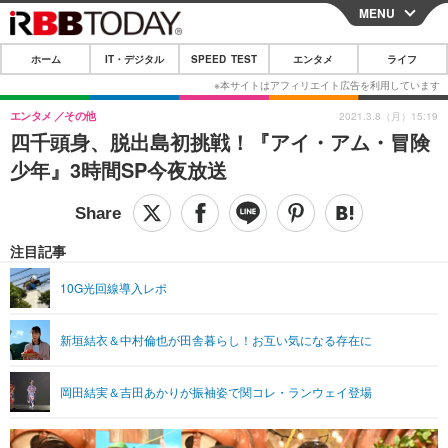
MENU
CLOSE
ホーム
IT・デジタル
SPEED TEST
エンタメ
ライフ
ホーム
IT・デジタル
エンタメ
その他
2021.3.8（月）15:19
四千頭身、脱出島初挑戦！『アイ・アム・冒険
IT・デジタルTOP
スマートフォン
SPEED TEST
少年』3時間SP今夜放送
ネタ
ガジェット・ツール
エンタメ
ショッピング
その他
エンタメTOP
映画・ドラマ
ライフ
注目記事
韓流・K-POP
韓国・芸能
ライフTOP
グルメ
リリース一覧
10G光回線導入レポ
音楽
スポーツ
ペット
ショッピング
プッシュ通知の停止方法
新垣結衣＆中村倫也が田舎暮らし！お互い気になる存在に
グラビア
ブログ
その他
ショッピング
その他
岡田結実＆吉田あかりが振袖姿で関コレ・ランウェイ登場