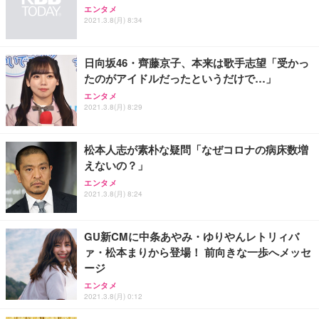
エンタメ
2021.3.8(月) 8:34
日向坂46・齊藤京子、本来は歌手志望「受かっ
たのがアイドルだったというだけで…」
エンタメ
2021.3.8(月) 8:29
松本人志が素朴な疑問「なぜコロナの病床数増
えないの？」
エンタメ
2021.3.8(月) 8:24
GU新CMに中条あやみ・ゆりやんレトリィバ
ァ・松本まりから登場！ 前向きな一歩へメッセ
ージ
エンタメ
2021.3.8(月) 0:12