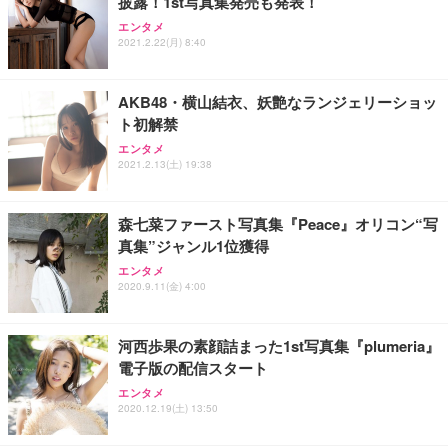
披露！1st写真集発売も発表！
ANDWINT オフィスチェア デスクチェア 肘なし メ
【MiniLED/24.5inch/280Hz/FHD】GRAPHT THE S
アイリスオーヤマ ペットシーツ 超厚型 お徳用 レギ
ッシュ 通気性 ランバーサポート付き 腰サポート ガ
HOOTER Gaming Monitor 24” Essential ゲーミン
エンタメ
ュラー 200枚入【Amazon.co.jp限定】
ス圧無段階昇降 360度回転 キャスター付き コンパク
グモニター QD 24.5インチ 1ms FHD 量子ドット 残
2021.2.22(月) 8:40
ト 幅52×奥行58.5×高さ84～96cm テレワーク 在宅
像低減 (3年保証 | 輝点保証 | 日本メーカー)
￥3,731
￥4,139
￥34,980
勤務 ブラック
AKB48・横山結衣、妖艶なランジェリーショッ
ト初解禁
エンタメ
2021.2.13(土) 19:38
森七菜ファースト写真集『Peace』オリコン“写
真集”ジャンル1位獲得
エンタメ
2020.9.11(金) 4:00
河西歩果の素顔詰まった1st写真集『plumeria』
電子版の配信スタート
エンタメ
2020.12.19(土) 13:50