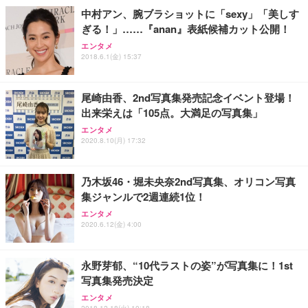
中村アン、腕ブラショットに「sexy」「美しす
ぎる！」……『anan』表紙候補カット公開！
エンタメ
2018.6.1(金) 15:37
尾崎由香、2nd写真集発売記念イベント登場！
出来栄えは「105点。大満足の写真集」
エンタメ
2020.8.10(月) 17:32
乃木坂46・堀未央奈2nd写真集、オリコン写真
集ジャンルで2週連続1位！
エンタメ
2020.6.12(金) 4:00
永野芽郁、“10代ラストの姿”が写真集に！1st
写真集発売決定
エンタメ