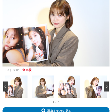
（ｃ）SDP
全 9 枚
‹
1
/
3
写真をすべて見る