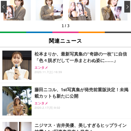
い 跳ね上げ式アームレスト コンパクト 約105度ロッ
EV3240X-WT | 31.5型4K UHD・USB Type-C・ホワ
‹
回使い捨て 無香料 ホワイト 300枚
キング pc 事務椅子 360度回転 座面昇降 強化ナイロ
イト
ン樹脂ベース 通気性メッシュ 在宅ワーク H-WY01
￥3,373
￥5,699
￥105,595
(黒網+黒枠+黒足)
1
/
3
EIZO ビジネス向けプレミアムモニター | FlexScan
SIHOO B100 オフィスチェア／デスクチェア メッシ
Amazonベーシック ペットシーツ 厚型 ワイド 42枚
EV2740X-WT | 27.0型4K UHD・USB Type-C・ホワ
ュチェア 人間工学 疲れない ブラック
x2袋(84枚) ホワイト(吸収面:ライトブルー)
関連ニュース
イト
￥27,999
￥3,234
￥109,572
松本まりか、最新写真集の“奇跡の一枚”に自信
「色々脱ぎだして一糸まとわぬ姿に……」
Sezlife オフィスチェア デスクチェア 疲れない テレ
【純正品】27"ゲーミングモニター DualSense 充電
ネオ・ルーライフ ネオ・オムツ L 中型犬用 26枚入
エンタメ
ワーク チェア 強化バックレスト 30度ロッキング機
フック付き（CFI-ZDM1J）
り 単品
2020.11.7(土) 16:39
能 人間工学 椅子 腰サポート 90度跳ね上げ式アーム
レスト 3Dヘッドレスト ハンガー付き 高反発クッシ
￥49,979
￥1,800
￥7,680
ョン PCチェア 通気性メッシュ ゲーミング/勉強/事
藤田ニコル、1st写真集が発売前重版決定！未掲
務用 おしゃれ パソコンチェア (ブラック)
載カットも新たに公開
Sezlife オフィスチェア デスクチェア 疲れない テレ
【整備済み品】Dell E2724HS 27インチ 液晶モニタ
Smart Basic(スマートベーシック) 【Amazon.co.jp
エンタメ
ワーク チェア 強化バックレスト 30度ロッキング機
ー フルHD（1920×1080）VA 非光沢 HDMI/DisplayP
限定】 Smart Basic アイリスオーヤマ ペットシーツ
2020.2.17(月) 9:02
能 人間工学 椅子 腰サポート 90度跳ね上げ式アーム
ort/VGA スピーカー内蔵 高さ調整 スイベル VESA対
超厚型 お徳用 ワイド 100枚入 (x 1) (ケース販売)
レスト 3Dヘッドレスト ハンガー付き 高反発クッシ
応 ComfortView ビジネス向け
￥7,680
￥15,800
￥3,670
ョン PCチェア 通気性メッシュ ゲーミング/勉強/事
ニジマス・吉井美優、美しすぎるヒップライン
務用 おしゃれ パソコンチェア (ホワイト)