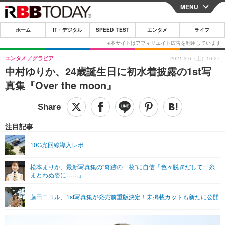
MENU
CLOSE
ホーム
IT・デジタル
SPEED TEST
エンタメ
ライフ
ホーム
IT・デジタル
エンタメ
グラビア
2021.3.6（土）16:27
中村ゆりか、24歳誕生日に初水着披露の1st写
IT・デジタルTOP
スマートフォン
SPEED TEST
真集『Over the moon』
ネタ
ガジェット・ツール
エンタメ
ショッピング
その他
エンタメTOP
映画・ドラマ
ライフ
注目記事
韓流・K-POP
韓国・芸能
ライフTOP
グルメ
リリース一覧
10G光回線導入レポ
音楽
スポーツ
ペット
ショッピング
プッシュ通知の停止方法
松本まりか、最新写真集の“奇跡の一枚”に自信「色々脱ぎだして一糸
まとわぬ姿に……」
グラビア
ブログ
その他
ショッピング
その他
藤田ニコル、1st写真集が発売前重版決定！未掲載カットも新たに公開