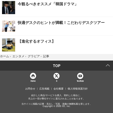
今観るべきオススメ「韓国ドラマ」
快適デスクのヒントが満載！こだわりデスクツアー
【進化するオフィス】
記事
ホーム
›
エンタメ
›
グラビア
›
TOP
Home
X
YouTube
お問合せ
広告掲載
会社概要
個人情報保護方針
紹介した商品/サービスを購入、契約した場合に、
売上の一部が弊社サイトに還元されることがあります。
当サイトに掲載の記事・見出し・写真・画像の無断転載を禁じます。
Copyright © 2026 IID, Inc.