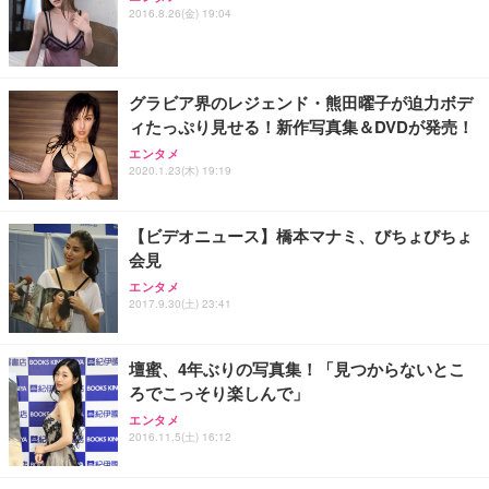
Sezlife オフィスチェア デスクチェア 疲れない テレ
【整備済み品】Dell E2724HS 27インチ 液晶モニタ
Smart Basic(スマートベーシック) 【Amazon.co.jp
2016.8.26(金) 19:04
ワーク チェア 強化バックレスト 30度ロッキング機
ー フルHD（1920×1080）VA 非光沢 HDMI/DisplayP
限定】 Smart Basic アイリスオーヤマ ペットシーツ
能 人間工学 椅子 腰サポート 90度跳ね上げ式アーム
ort/VGA スピーカー内蔵 高さ調整 スイベル VESA対
超厚型 お徳用 ワイド 100枚入 (x 1) (ケース販売)
レスト 3Dヘッドレスト ハンガー付き 高反発クッシ
応 ComfortView ビジネス向け
￥7,680
￥15,800
￥3,670
ョン PCチェア 通気性メッシュ ゲーミング/勉強/事
グラビア界のレジェンド・熊田曜子が迫力ボデ
務用 おしゃれ パソコンチェア (ホワイト)
ィたっぷり見せる！新作写真集＆DVDが発売！
ANDWINT オフィスチェア デスクチェア 肘なし メ
【MiniLED/24.5inch/280Hz/FHD】GRAPHT THE S
アイリスオーヤマ ペットシーツ 超厚型 お徳用 レギ
ッシュ 通気性 ランバーサポート付き 腰サポート ガ
HOOTER Gaming Monitor 24” Essential ゲーミン
エンタメ
ュラー 200枚入【Amazon.co.jp限定】
ス圧無段階昇降 360度回転 キャスター付き コンパク
グモニター QD 24.5インチ 1ms FHD 量子ドット 残
2020.1.23(木) 19:19
ト 幅52×奥行58.5×高さ84～96cm テレワーク 在宅
像低減 (3年保証 | 輝点保証 | 日本メーカー)
￥3,731
￥4,139
￥34,980
勤務 ブラック
【ビデオニュース】橋本マナミ、びちょびちょ
会見
エンタメ
2017.9.30(土) 23:41
壇蜜、4年ぶりの写真集！「見つからないとこ
ろでこっそり楽しんで」
エンタメ
2016.11.5(土) 16:12