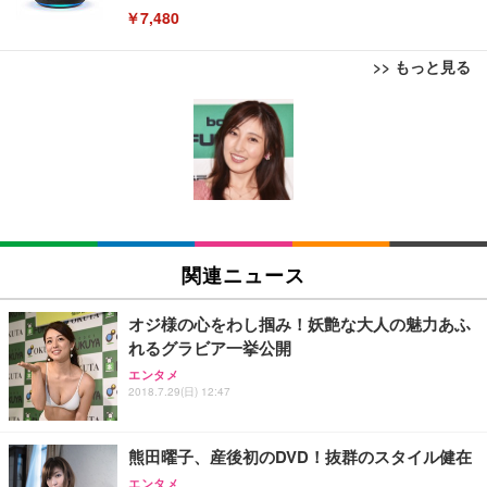
￥7,480
>> もっと見る
[EdoErgo] オフィスチェア 椅子 テレワーク 疲れな
EIZO ビジネス向けプレミアムモニター | FlexScan
Amazonベーシック ペットシーツ 薄型 レギュラー 1
い 跳ね上げ式アームレスト コンパクト 約105度ロッ
EV3240X-WT | 31.5型4K UHD・USB Type-C・ホワ
回使い捨て 無香料 ホワイト 300枚
キング pc 事務椅子 360度回転 座面昇降 強化ナイロ
イト
ン樹脂ベース 通気性メッシュ 在宅ワーク H-WY01
￥3,373
￥5,699
￥105,595
(黒網+黒枠+黒足)
EIZO ビジネス向けプレミアムモニター | FlexScan
SIHOO B100 オフィスチェア／デスクチェア メッシ
Amazonベーシック ペットシーツ 厚型 ワイド 42枚
EV2740X-WT | 27.0型4K UHD・USB Type-C・ホワ
ュチェア 人間工学 疲れない ブラック
x2袋(84枚) ホワイト(吸収面:ライトブルー)
関連ニュース
イト
￥27,999
￥3,234
￥109,572
オジ様の心をわし掴み！妖艶な大人の魅力あふ
れるグラビア一挙公開
Sezlife オフィスチェア デスクチェア 疲れない テレ
【純正品】27"ゲーミングモニター DualSense 充電
ネオ・ルーライフ ネオ・オムツ L 中型犬用 26枚入
エンタメ
ワーク チェア 強化バックレスト 30度ロッキング機
2018.7.29(日) 12:47
フック付き（CFI-ZDM1J）
り 単品
能 人間工学 椅子 腰サポート 90度跳ね上げ式アーム
レスト 3Dヘッドレスト ハンガー付き 高反発クッシ
￥49,979
￥1,800
￥7,680
ョン PCチェア 通気性メッシュ ゲーミング/勉強/事
熊田曜子、産後初のDVD！抜群のスタイル健在
務用 おしゃれ パソコンチェア (ブラック)
エンタメ