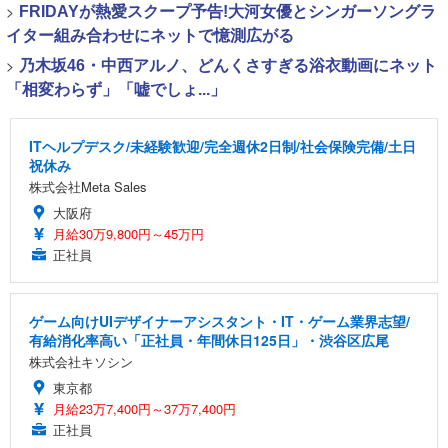
>
FRIDAYが熱愛スクープ予告!大河女優とシンガーソングラ
イター組み合わせにネットで憶測広がる
>
乃木坂46・中西アルノ、どんくさすぎる浴衣動画にネット
「相変わらず」「嘘でしょ...」
ITヘルプデスク/未経験歓迎/完全週休2日制/社会保険完備/土日
祝休み
株式会社Meta Sales
大阪府
月給30万9,800円～45万円
正社員
ゲーム向けUIデザイナーアシスタント・IT・ゲーム業界志望/
有給消化率高い「正社員・年間休日125日」・渋谷区広尾
株式会社キソシン
東京都
月給23万7,400円～37万7,400円
正社員