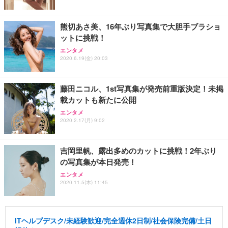
熊切あさ美、16年ぶり写真集で大胆手ブラショ
ットに挑戦！
エンタメ
2020.6.19(金) 20:03
藤田ニコル、1st写真集が発売前重版決定！未掲
載カットも新たに公開
エンタメ
2020.2.17(月) 9:02
吉岡里帆、露出多めのカットに挑戦！2年ぶり
の写真集が本日発売！
エンタメ
2020.11.5(木) 11:45
ITヘルプデスク/未経験歓迎/完全週休2日制/社会保険完備/土日