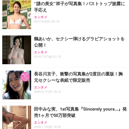
“謎の美女”祥子が写真集！バストトップ披露に
手応え
エンタメ
2017.8.6(日) 20:19
鶴あいか、セクシー弾けるグラビアショットを
公開！
エンタメ
2018.7.27(金) 21:13
長谷川京子、衝撃の写真集が2度目の重版！胸
元セクシーな表紙で限定販売
エンタメ
2020.8.17(月) 18:12
田中みな実、1st写真集『Sincerely yours...』発
売1ヶ月で50万部突破
エンタメ
2020.1.10(金) 19:40