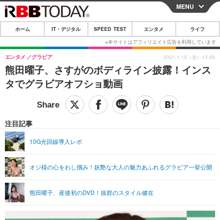
MENU
CLOSE
ホーム
IT・デジタル
SPEED TEST
エンタメ
ライフ
ホーム
IT・デジタル
エンタメ
グラビア
2021.1.15（金）13:20
熊田曜子、さすがのボディライン披露！インス
IT・デジタルTOP
スマートフォン
SPEED TEST
タでグラビアオフショ動画
ネタ
ガジェット・ツール
エンタメ
ショッピング
その他
エンタメTOP
映画・ドラマ
ライフ
注目記事
韓流・K-POP
韓国・芸能
ライフTOP
グルメ
リリース一覧
10G光回線導入レポ
音楽
スポーツ
ペット
ショッピング
プッシュ通知の停止方法
オジ様の心をわし掴み！妖艶な大人の魅力あふれるグラビア一挙公開
グラビア
ブログ
その他
ショッピング
その他
熊田曜子、産後初のDVD！抜群のスタイル健在