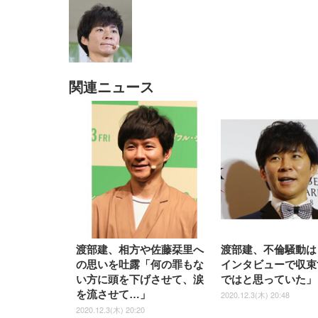
関連ニュース
EIZO ビジネス向けプレミア
EIZO ビジネス向けプレミア
【純
[EdoErgo] オフィスチェア 椅
Amazonベーシック ペットシ
SIHOO B100 オフィスチェア
Amazonベーシック ペットシ
ムモニター | FlexScan
ムモニター | FlexScan
ニタ
子 テレワーク 疲れない 跳ね
ーツ 薄型 レギュラー 1回使い
／デスクチェア メッシュチェ
ーツ 厚型 ワイド 42枚x2袋(84
EV3240X-WT | 31.5型4K
EV2740X-WT | 27.0型4K
ク付
上げ式アームレスト コンパク
捨て 無香料 ホワイト 300枚
ア 人間工学 疲れない ブラッ
枚) ホワイト(吸収面:ライトブ
UHD・USB Type-C・ホワイ
UHD・USB Type-C・ホワイ
ト 約105度ロッキング pc 事務
￥105,595
￥109,572
ク
ルー)
￥4
ト
ト
￥5,699
￥3,373
￥27,999
￥3,234
椅子 360度回転 座面昇降 強化
ナイロン樹脂ベース 通気性メ
ッシュ 在宅ワーク H-
WY01(黒網+黒枠+黒足)
渡部建、相方や佐藤栞里へ
渡部建、不倫騒動は
の思いを吐露「何の罪もな
インタビューで収束
い方に頭を下げさせて、涙
ではと思っていた」
を流させて…」
2020.12.3(木) 20:48
2020.12.3(木) 20:20