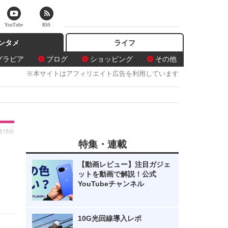
YouTube
RSS
ンタメ
ライフ
グラビア
ブログ
ショッピング
その他
※本サイトはアフィリエイト広告を利用しています
時15分
特集・連載
」
【動画レビュー】注目ガジェ
ットを動画で解説！公式
YouTubeチャンネル
10G光回線導入レポ