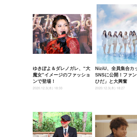
ゆきぽよ＆ダレノガレ、“大
NiziU、全員集合カ
魔女”イメージのファッショ
SNSに公開！ファ
ンで登場！
ひだ」と大興奮
2020.12.3(木) 18:33
2020.12.3(木) 18:27