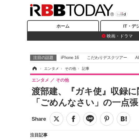
ホーム
IT・デ
映画・ドラマ
注目の話題
iPhone 16
こだわりデスクツアー
A
ホーム
›
エンタメ
›
その他
›
記事
エンタメ
その他
渡部建、『ガキ使』収録に
「ごめんなさい」の一点張
注目記事