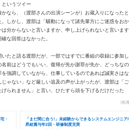
」というツイー
確かなら、（渡部さんの出演シーンが）お蔵入りになったと
た。しかし、渡部は「騒動になって諸先輩方にご迷惑をおか
かは分からないと言いますか、申し上げられないと言います
明確な回答はなかった。
いたと語る渡部だが、一部ではすでに番組の収録に参加し
の名前はどうでもいい、復帰が先か謝罪が先か、どっちなの
罪を強調していながら、仕事しているのであれば誠実さはな
んじゃない」など厳しい追及の声が上がったが、渡部は「ご
上げられません」と言い、ひたすら頭を下げるだけだった
《松
社宅・
「まだ間に合う!」未経験からできるシステムエンジニア/
昇給賞与年2回・研修制度充実