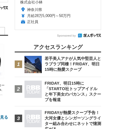
株式会社小林
神奈川県
月給28万5,000円～50万円
正社員
Sponsored by
アクセスランキング
若手美人アナが人気中堅芸人と
ラブラブ同棲！FRIDAY、明日
15時に熱愛スクープ
FRIDAY、明日15時に
エコー
「STARTO社トップアイドル
xa、
と年下美女のバカンス」スクー
な
プを報道
FRIDAYが熱愛スクープ予告！
と見る
大河女優とシンガーソングライ
ター組み合わせにネットで憶測