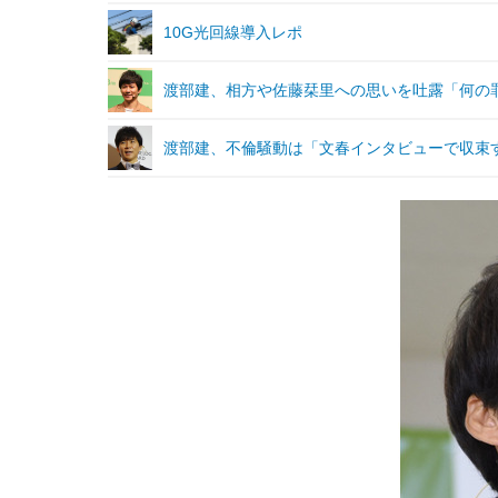
10G光回線導入レポ
渡部建、相方や佐藤栞里への思いを吐露「何の
渡部建、不倫騒動は「文春インタビューで収束