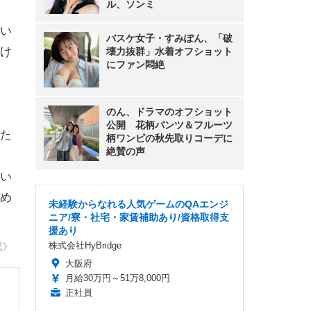
ル、ソンミ
い
バスケ女子・すみぽん、「破
け
壊力抜群」水着オフショット
にファン悶絶
のん、ドラマのオフショット
公開 花柄パンツ＆フルーツ
た
柄ワンピの秋先取りコーデに
絶賛の声
い
め
未経験からなれる人気ゲームのQAエンジ
ニア/寮・社宅・家賃補助あり/資格取得支
援あり
株式会社HyBridge
尾》
大阪府
月給30万円～51万8,000円
正社員