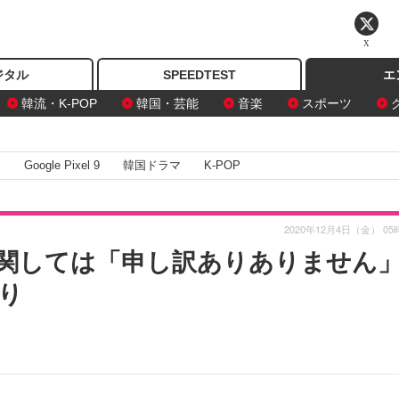
X
ジタル
SPEEDTEST
エ
韓流・K-POP
韓国・芸能
音楽
スポーツ
I
Google Pixel 9
韓国ドラマ
K-POP
2020年12月4日（金） 05
関しては「申し訳ありありません
り