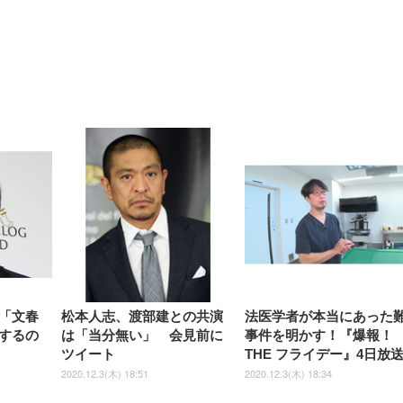
【整備済み品】Dell
【MiniLED/24.5inch/280Hz/
正品】27"ゲーミングモ
ANDWINT オフィスチ
アイリスオーヤマ ペ
Sezlife オフィスチェア デスク
ネオ・ルーライフ ネオ・オム
E2724HS 27インチ 液晶モ
Sezlife オフィスチェア デスク
Smart Basic(スマートベーシ
GRAPHT THE SHOOTER
ー DualSense 充電フッ
ア デスクチェア 肘なし
シーツ 超厚型 お徳用 
チェア 疲れない テレワーク
ツ L 中型犬用 26枚入り 単品
ニター フル
チェア 疲れない テレワーク
ック) 【Amazon.co.jp限定】
Gaming Monitor 24” Essential
き（CFI-ZDM1J）
ッシュ 通気性 ランバ
ュラー 200枚入
チェア 強化バックレスト 30
HD（1920×1080）VA 非光
チェア 強化バックレスト 30度
Smart Basic アイリスオーヤマ
ーミングモニター QD 24.5イ
ポート付き 腰サポート
【Amazon.co.jp限定】
￥1,800
￥15,800
￥34,980
9,979
度ロッキング機能 人間工学 椅
沢 HDMI/DisplayPort/VGA
ロッキング機能 人間工学 椅子
ペットシーツ 超厚型 お徳用
￥4,139
￥3,731
1ms FHD 量子ドット 残像低減
ス圧無段階昇降 360度
￥7,680
￥7,680
￥3,670
子 腰サポート 90度跳ね上げ
スピーカー内蔵 高さ調整 ス
腰サポート 90度跳ね上げ式ア
ワイド 100枚入 (x 1) (ケース
年保証 | 輝点保証 | 日本メーカ
転 キャスター付き コ
式アームレスト 3Dヘッドレス
イベル VESA対応
ームレスト 3Dヘッドレスト
販売)
クト 幅52×奥行58.5×
ト ハンガー付き 高反発クッシ
ComfortView ビジネス向け
ハンガー付き 高反発クッショ
84～96cm テレワーク
ョン PCチェア 通気性メッシ
ン PCチェア 通気性メッシュ
宅勤務 ブラック
ュ ゲーミング/勉強/事務用 お
ゲーミング/勉強/事務用 おし
しゃれ パソコンチェア (ブラ
ゃれ パソコンチェア (ホワイ
ック)
ト)
「文春
松本人志、渡部建との共演
法医学者が本当にあった
するの
は「当分無い」 会見前に
事件を明かす！『爆報！
ツイート
THE フライデー』4日放
2020.12.3(木) 18:51
2020.12.3(木) 18:34