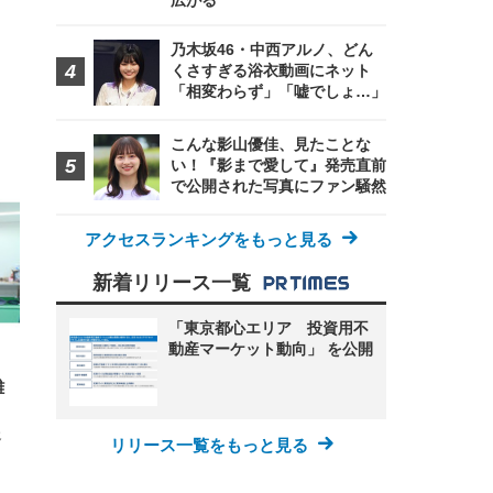
広がる
乃木坂46・中西アルノ、どん
くさすぎる浴衣動画にネット
「相変わらず」「嘘でしょ…」
こんな影山優佳、見たことな
FHD】
ェ
ット
い！『影まで愛して』発売直前
 メ
レギ
で公開された写真にファン騒然
 ゲ
ーサ
ンチ
 ガ
 (3
回
アクセスランキングをもっと見る
ー)
ンパ
高さ
 在
新着リリース一覧
「東京都心エリア 投資用不
動産マーケット動向」 を公開
難
送
リリース一覧をもっと見る