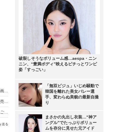
破裂しそうなボリューム感…aespa・ニン
ニン、“豊満ボディ”映えるピチっとワンピ
姿「すっごい」
「無双ビジュ」いじめ騒動で
山里亮太、キンタロー。の「ねぶた」ものまね動画に反応「元気出るわぁ」
韓国を離れた美女バレー選
手、変わらぬ美貌の最新自撮
完熟フレッシュ・池田レイラ、セカンド写真集発売を報告 オフショットも公開し「ホント可愛すぎる」などファン歓喜
り
ティモンディ・髙岸、離婚を発表 相方の前田「ご祝儀100万包みすぎた！」
まさかの丸出し衣装…“神ア
ングル”でたっぷりボリュー
を送る
ムを存分に見せた元アイド