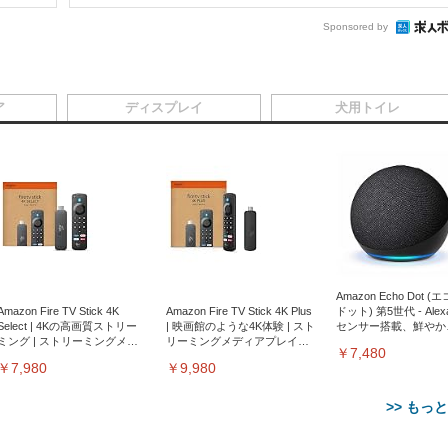
Sponsored by
ア
ディスプレイ
犬用トイレ
Amazon Echo Dot (
Amazon Fire TV Stick 4K
Amazon Fire TV Stick 4K Plus
ドット) 第5世代 - Ale
Select | 4Kの高画質ストリー
| 映画館のような4K体験 | スト
センサー搭載、鮮やか
ミング | ストリーミングメデ
リーミングメディアプレイヤ
サウンド｜チャコール
￥7,480
ィアプレイヤー
ー
￥7,980
￥9,980
>> もっ