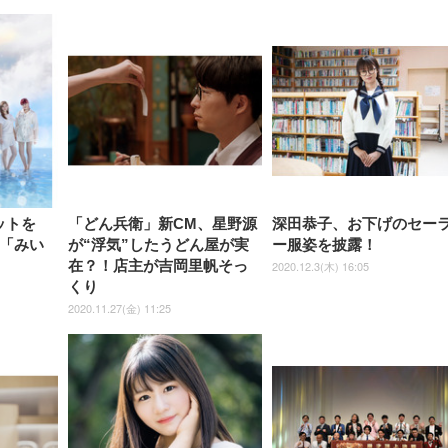
ットを
「どん兵衛」新CM、星野源
深田恭子、お下げのセー
ン「みい
が“浮気”したうどん屋が実
ー服姿を披露！
在？！店主が吉岡里帆そっ
2020.12.3(木) 16:05
くり
2020.11.27(金) 11:25