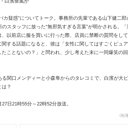
ーダー・白濱亜嵐が
バカ疑惑”についてトーク。事務所の先輩である山下健二郎
所のスタッフに放った“無邪気すぎる言葉”が明かされる。「
は、以前店に服を買いに行った際、店員に禁断の質問をして
に関する話題になると、彼は「女性に関してはすごくピュア
したことないの？」と問われ、少し考えた末に一同爆笑の回
ーである関口メンディーと小森隼からのタレコミで、白濱が大
とは？
日21時55分～22時52分放送。
《松