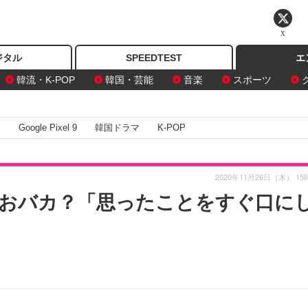
X
ジタル
SPEEDTEST
エ
韓流・K-POP
韓国・芸能
音楽
スポーツ
I
Google Pixel 9
韓国ドラマ
K-POP
2020年11月26日（木） 15
おバカ？「思ったことをすぐ口に