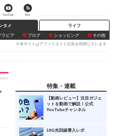
YouTube
RSS
ンタメ
ライフ
グラビア
ブログ
ショッピング
その他
※本サイトはアフィリエイト広告を利用しています
時08分
特集・連載
し
【動画レビュー】注目ガジェ
ットを動画で解説！公式
YouTubeチャンネル
10G光回線導入レポ