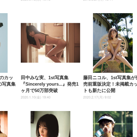
のカッ
田中みな実、1st写真集
藤田ニコル、1st写真集が
の写真集
『Sincerely yours...』発売1
売前重版決定！未掲載カ
ヶ月で50万部突破
トも新たに公開
2020.1.10(金) 19:40
2020.2.17(月) 9:02