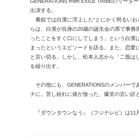
GENERATIONS from EXILE TRIBEのリ
出演する。
番組では白濱に浮上した“とにかく明るいお
らは、白濱が自身の20歳の誕生会の席で事務
ったことをすぐ口にしてしまう」という白濱
まったというエピソードを語る。また、恋愛
と言い切る。しかし、松本人志から「二股は
を繰り出す。
その他にも、GENERATIONSのメンバ
チに。苦し紛れに彼が放った、爆笑の言い訳
『ダウンタウンなう』（フジテレビ）は11月27