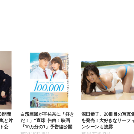
【整備済み品】Dell
【MiniLED/24.5inch/280Hz/
正品】27"ゲーミングモ
ANDWINT オフィスチ
アイリスオーヤマ ペ
Sezlife オフィスチェア デスク
ネオ・ルーライフ ネオ・オム
E2724HS 27インチ 液晶モ
Sezlife オフィスチェア デスク
Smart Basic(スマートベーシ
GRAPHT THE SHOOTER
ー DualSense 充電フッ
ア デスクチェア 肘なし
シーツ 超厚型 お徳用 
チェア 疲れない テレワーク
ツ L 中型犬用 26枚入り 単品
ニター フル
チェア 疲れない テレワーク
ック) 【Amazon.co.jp限定】
Gaming Monitor 24” Essential
き（CFI-ZDM1J）
ッシュ 通気性 ランバ
ュラー 200枚入
チェア 強化バックレスト 30
HD（1920×1080）VA 非光
チェア 強化バックレスト 30度
Smart Basic アイリスオーヤマ
ーミングモニター QD 24.5イ
ポート付き 腰サポート
【Amazon.co.jp限定】
￥1,800
￥15,800
￥34,980
9,979
度ロッキング機能 人間工学 椅
沢 HDMI/DisplayPort/VGA
ロッキング機能 人間工学 椅子
ペットシーツ 超厚型 お徳用
￥4,139
￥3,731
1ms FHD 量子ドット 残像低減
ス圧無段階昇降 360度
￥7,680
￥7,680
￥3,670
子 腰サポート 90度跳ね上げ
スピーカー内蔵 高さ調整 ス
腰サポート 90度跳ね上げ式ア
ワイド 100枚入 (x 1) (ケース
年保証 | 輝点保証 | 日本メーカ
転 キャスター付き コ
式アームレスト 3Dヘッドレス
イベル VESA対応
ームレスト 3Dヘッドレスト
販売)
クト 幅52×奥行58.5×
ト ハンガー付き 高反発クッシ
ComfortView ビジネス向け
ハンガー付き 高反発クッショ
84～96cm テレワーク
ョン PCチェア 通気性メッシ
ン PCチェア 通気性メッシュ
宅勤務 ブラック
ュ ゲーミング/勉強/事務用 お
ゲーミング/勉強/事務用 おし
しゃれ パソコンチェア (ブラ
ゃれ パソコンチェア (ホワイ
ック)
ト)
公開間
白濱亜嵐が平祐奈に「好き
深田恭子、20冊目の写真
嵐と片
だ！」“直球”告白！映画
を発売！大好きなサーフ
ト公
『10万分の1』予告編公開
ンシーンも披露
2020.9.16(水) 10:13
2018.8.27(月) 13:44