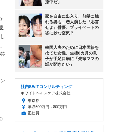
療中だ」
家を自由に出入り、前髪に触
か
れる姿も…恋人演じた『応答
思
せよ』俳優、プライベートの
姿に妙な空気？
し
」
韓国人夫のために日本国籍を
捨てた女性、生後8カ月の息
答
子が手足口病に「先輩ママの
話が聞きたい」
ピン
社内SE/ITコンサルティング
ホワイトヘルスケア株式会社
東京都
年収500万円～800万円
正社員
尾》