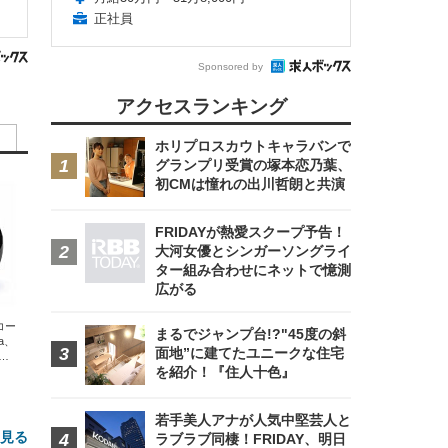
正社員
Sponsored by
アクセスランキング
ホリプロスカウトキャラバンで
グランプリ受賞の塚本恋乃葉、
初CMは憧れの出川哲朗と共演
FRIDAYが熱愛スクープ予告！
大河女優とシンガーソングライ
ター組み合わせにネットで憶測
広がる
エコー
まるでジャンプ台!?"45度の斜
xa、
面地”に建てたユニークな住宅
な
を紹介！『住人十色』
若手美人アナが人気中堅芸人と
と見る
ラブラブ同棲！FRIDAY、明日