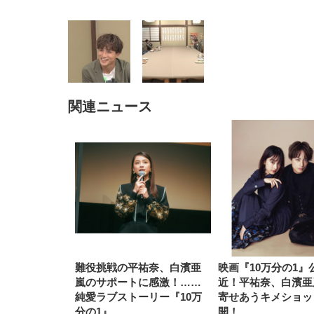
関連ニュース
EIZO ビジネス向けプレミア
EIZO ビジネス向けプレミア
【純
[EdoErgo] オフィスチェア 椅
Amazonベーシック ペットシ
SIHOO B100 オフィスチェア
Amazonベーシック ペットシ
ムモニター | FlexScan
ムモニター | FlexScan
ニタ
子 テレワーク 疲れない 跳ね
ーツ 薄型 レギュラー 1回使い
／デスクチェア メッシュチェ
ーツ 厚型 ワイド 42枚x2袋(84
EV3240X-WT | 31.5型4K
EV2740X-WT | 27.0型4K
ク付
上げ式アームレスト コンパク
捨て 無香料 ホワイト 300枚
ア 人間工学 疲れない ブラッ
枚) ホワイト(吸収面:ライトブ
UHD・USB Type-C・ホワイ
UHD・USB Type-C・ホワイ
ト 約105度ロッキング pc 事務
￥105,595
￥109,572
ク
ルー)
￥4
ト
ト
￥5,699
￥3,373
￥27,999
￥3,234
椅子 360度回転 座面昇降 強化
ナイロン樹脂ベース 通気性メ
ッシュ 在宅ワーク H-
WY01(黒網+黒枠+黒足)
難役挑戦の平祐奈、白濱亜
映画『10万分の1』
嵐のサポートに感激！……
近！平祐奈、白濱亜
純愛ラブストーリー『10万
寄せあうキメショッ
分の1』
開！