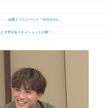
……純愛ラブストーリー『10万分の1』
嵐と片寄せあうキメショット公開！