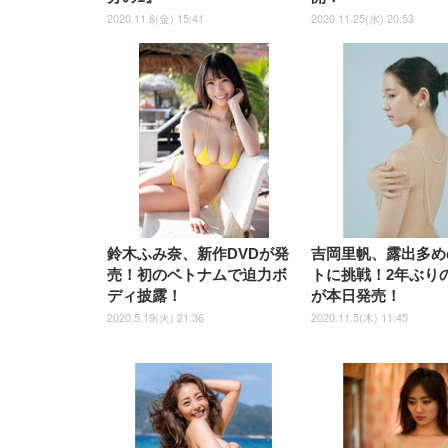
2020.11.6(金) 15:41
2020.11.25(水) 20:53
鈴木ふみ奈、新作DVDが発
吉岡里帆、露出多め
売！初のベトナムで迫力ボ
トに挑戦！2年ぶり
ディ披露！
が本日発売！
2020.5.19(火) 21:36
2020.11.5(木) 11:45