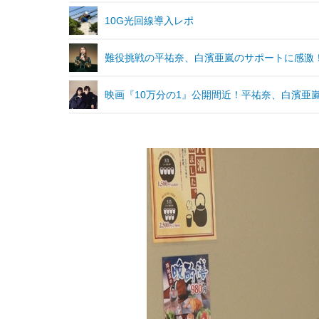
10G光回線導入レポ
難役挑戦の平祐奈、白濱亜嵐のサポートに感激！
映画『10万分の1』公開間近！平祐奈、白濱亜