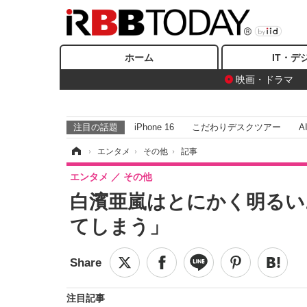
ホーム
IT・デ
映画・ドラマ
注目の話題
iPhone 16
こだわりデスクツアー
A
ホーム
›
エンタメ
›
その他
›
記事
エンタメ
その他
白濱亜嵐はとにかく明るい
てしまう」
注目記事