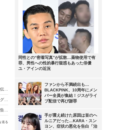
同性との“密着写真”が拡散…薬物使用で有
罪、男性への性的暴行疑惑もあった俳優
ユ・アインの近況
ファンから不満続出も…
ノンスタ井上、妻から思わぬ不満！意外にモテる伝説に黄信号
BLACKPINK、10周年にメン
バー全員が集結！ジスがライ
超とき宣・菅田愛貴、スタジオで突然号泣「他のグループを下げる風潮にイライラしちゃう」
ブ配信で再び謝罪
原田知世、芸能界入りのきっかけとなった俳優を告白「“会いたい”って思って」
手が震え続けた原因は首のヘ
ルニアだった…KARA・スン
を送る
ヨン、症状の悪化を告白「治