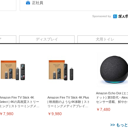
正社員
Sponsored by
ア
ディスプレイ
犬用トイレ
Amazon Echo Dot (
Amazon Fire TV Stick 4K
Amazon Fire TV Stick 4K Plus
ドット) 第5世代 - Ale
Select | 4Kの高画質ストリー
| 映画館のような4K体験 | スト
センサー搭載、鮮やか
ミング | ストリーミングメデ
リーミングメディアプレイヤ
サウンド｜チャコール
￥7,480
ィアプレイヤー
ー
￥7,980
￥9,980
>> もっ