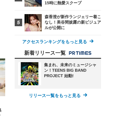
15時に熱愛スクープ
森香澄が新作ランジェリー着こ
なし！美谷間披露の新ビジュア
ルが公開に
アクセスランキングをもっと見る
FHD】
ェ
ット
新着リリース一覧
 メ
レギ
 ゲ
ーサ
ンチ
 ガ
集まれ、未来のミュージシャ
 (3
回
ン！TEENS BIG BAND
ー)
ンパ
PROJECT 始動!
高さ
 在
リリース一覧をもっと見る
集
ィ