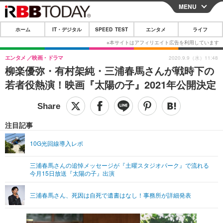
MENU
CLOSE
ホーム
IT・デジタル
SPEED TEST
エンタメ
ライフ
ホーム
IT・デジタル
エンタメ
映画・ドラマ
2020.9.9（水）11:48
柳楽優弥・有村架純・三浦春馬さんが戦時下の
IT・デジタルTOP
スマートフォン
SPEED TEST
若者役熱演！映画『太陽の子』2021年公開決定
ネタ
ガジェット・ツール
エンタメ
ショッピング
その他
エンタメTOP
映画・ドラマ
ライフ
注目記事
韓流・K-POP
韓国・芸能
ライフTOP
グルメ
リリース一覧
10G光回線導入レポ
音楽
スポーツ
ペット
ショッピング
プッシュ通知の停止方法
三浦春馬さんの追悼メッセージが『土曜スタジオパーク』で流れる
今月15日放送『太陽の子』出演
グラビア
ブログ
その他
ショッピング
その他
三浦春馬さん、死因は自死で遺書はなし！事務所が詳細発表