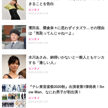
きることを告白
エンタメ
2020.9.9(水) 4:45
濱田岳、榮倉奈々に思わずイタズラ…その理由
は「気取ってんじゃねーよ」
エンタメ
2020.9.9(水) 4:30
水川あさみ、納得いかないと一般人ともケンカ
する「激しい人」
エンタメ
2020.9.9(水) 4:30
『テレ東音楽祭2020秋』出演者第1弾発表！Sn
ow Man、なにわ男子が初出演！
エンタメ
2020.9.9(水) 0:07