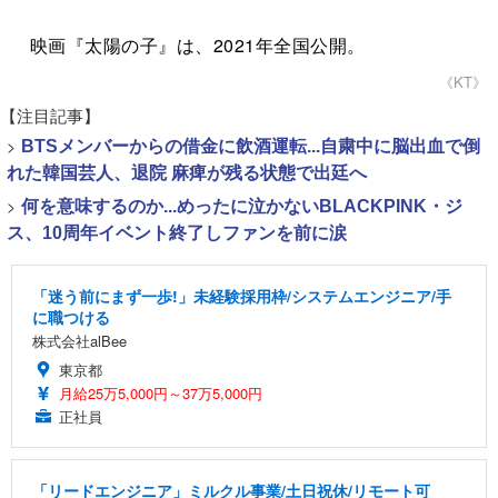
映画『太陽の子』は、2021年全国公開。
《KT》
【注目記事】
>
BTSメンバーからの借金に飲酒運転...自粛中に脳出血で倒
れた韓国芸人、退院 麻痺が残る状態で出廷へ
>
何を意味するのか...めったに泣かないBLACKPINK・ジ
ス、10周年イベント終了しファンを前に涙
「迷う前にまず一歩!」未経験採用枠/システムエンジニア/手
に職つける
株式会社alBee
東京都
月給25万5,000円～37万5,000円
正社員
「リードエンジニア」ミルクル事業/土日祝休/リモート可