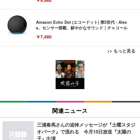
Amazon Echo Dot (エコードット) 第5世代 - Alex
a、センサー搭載、鮮やかなサウンド｜チャコール
￥7,480
>> もっと見る
[EdoErgo] オフィスチェア 椅子 テレワーク 疲れな
EIZO ビジネス向けプレミアムモニター | FlexScan
Amazonベーシック ペットシーツ 薄型 レギュラー 1
い 跳ね上げ式アームレスト コンパクト 約105度ロッ
EV3240X-WT | 31.5型4K UHD・USB Type-C・ホワ
回使い捨て 無香料 ホワイト 300枚
キング pc 事務椅子 360度回転 座面昇降 強化ナイロ
イト
ン樹脂ベース 通気性メッシュ 在宅ワーク H-WY01
￥3,373
￥5,699
￥105,595
(黒網+黒枠+黒足)
EIZO ビジネス向けプレミアムモニター | FlexScan
SIHOO B100 オフィスチェア／デスクチェア メッシ
Amazonベーシック ペットシーツ 厚型 ワイド 42枚
EV2740X-WT | 27.0型4K UHD・USB Type-C・ホワ
ュチェア 人間工学 疲れない ブラック
x2袋(84枚) ホワイト(吸収面:ライトブルー)
関連ニュース
イト
￥27,999
￥3,234
￥109,572
三浦春馬さんの追悼メッセージが『土曜スタジ
オパーク』で流れる 今月15日放送『太陽の
Sezlife オフィスチェア デスクチェア 疲れない テレ
子』出演
【純正品】27"ゲーミングモニター DualSense 充電
ネオ・ルーライフ ネオ・オムツ L 中型犬用 26枚入