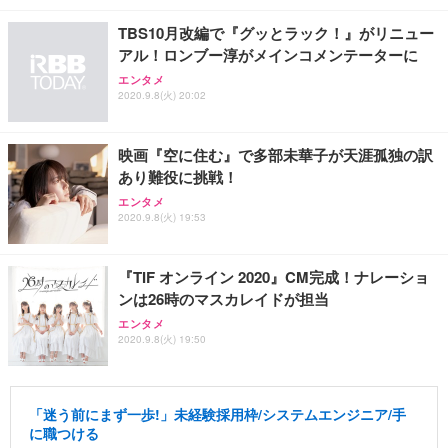
TBS10月改編で『グッとラック！』がリニュー
アル！ロンブー淳がメインコメンテーターに
エンタメ
2020.9.8(火) 20:02
映画『空に住む』で多部未華子が天涯孤独の訳
あり難役に挑戦！
エンタメ
2020.9.8(火) 19:53
『TIF オンライン 2020』CM完成！ナレーショ
ンは26時のマスカレイドが担当
エンタメ
2020.9.8(火) 19:50
「迷う前にまず一歩!」未経験採用枠/システムエンジニア/手
に職つける