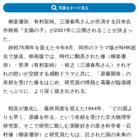
写真をすべて見る
柳楽優弥、有村架純、三浦春馬さんが共演する日米合
作映画『太陽の子』が2021年に公開されることが決まっ
た。
終戦75周年を迎えた今年8月、同作のドラマ版がNHK総
合で放送。映画版では、時代に翻弄された修（柳楽優
弥）・世津（有村架純）・裕之（三浦春馬さん）それぞ
れの想いが交錯する感動ドラマと共に、「原爆開発」の
依頼を受けた修をはじめ、研究員の情熱と葛藤が臨場感
たっぷりに、より深く描き出される。
戦況が激化し、最終局面を迎えた1944年、「どの国よ
りも早く、原爆を作る」という依頼を受けた京大物理学
研究室。そこで研究に勤しむ実験好きの若き科学者・石
村修（柳楽優弥）と研究員たちは、託された国の未来の