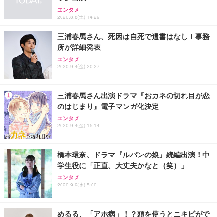
ワーク チェア 強化バックレスト 30度ロッキング機
フック付き（CFI-ZDM1J）
り 単品
エンタメ
能 人間工学 椅子 腰サポート 90度跳ね上げ式アーム
2020.8.8(土) 14:29
レスト 3Dヘッドレスト ハンガー付き 高反発クッシ
￥49,979
￥1,800
￥7,680
ョン PCチェア 通気性メッシュ ゲーミング/勉強/事
三浦春馬さん、死因は自死で遺書はなし！事務
務用 おしゃれ パソコンチェア (ブラック)
所が詳細発表
Sezlife オフィスチェア デスクチェア 疲れない テレ
【整備済み品】Dell E2724HS 27インチ 液晶モニタ
Smart Basic(スマートベーシック) 【Amazon.co.jp
エンタメ
ワーク チェア 強化バックレスト 30度ロッキング機
ー フルHD（1920×1080）VA 非光沢 HDMI/DisplayP
限定】 Smart Basic アイリスオーヤマ ペットシーツ
2020.9.4(金) 20:27
能 人間工学 椅子 腰サポート 90度跳ね上げ式アーム
ort/VGA スピーカー内蔵 高さ調整 スイベル VESA対
超厚型 お徳用 ワイド 100枚入 (x 1) (ケース販売)
レスト 3Dヘッドレスト ハンガー付き 高反発クッシ
応 ComfortView ビジネス向け
￥7,680
￥15,800
￥3,670
ョン PCチェア 通気性メッシュ ゲーミング/勉強/事
三浦春馬さん出演ドラマ『おカネの切れ目が恋
務用 おしゃれ パソコンチェア (ホワイト)
のはじまり』電子マンガ化決定
ANDWINT オフィスチェア デスクチェア 肘なし メ
【MiniLED/24.5inch/280Hz/FHD】GRAPHT THE S
アイリスオーヤマ ペットシーツ 超厚型 お徳用 レギ
ッシュ 通気性 ランバーサポート付き 腰サポート ガ
HOOTER Gaming Monitor 24” Essential ゲーミン
エンタメ
ュラー 200枚入【Amazon.co.jp限定】
ス圧無段階昇降 360度回転 キャスター付き コンパク
グモニター QD 24.5インチ 1ms FHD 量子ドット 残
2020.9.4(金) 15:14
ト 幅52×奥行58.5×高さ84～96cm テレワーク 在宅
像低減 (3年保証 | 輝点保証 | 日本メーカー)
￥3,731
￥4,139
￥34,980
勤務 ブラック
橋本環奈、ドラマ『ルパンの娘』続編出演！中
学生役に「正直、大丈夫かなと（笑）」
エンタメ
2020.9.9(水) 5:00
めるる、「アホ病」！？頭を使うとニキビがで