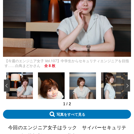
【今週のエンジニア女子 Vol.107】中学生からセキュリティエンジニアを目指
す……白鳥まどかさん
全 8 枚
‹
1
/
2
写真をすべて見る
今回のエンジニア女子はラック サイバーセキュリテ