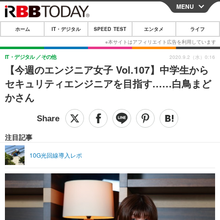
MENU
CLOSE
ホーム
IT・デジタル
SPEED TEST
エンタメ
ライフ
ホーム
IT・デジタル
IT・デジタル
その他
2020.9.2（水）0:16
【今週のエンジニア女子 Vol.107】中学生から
IT・デジタルTOP
スマートフォン
SPEED TEST
セキュリティエンジニアを目指す……白鳥まど
ネタ
ガジェット・ツール
かさん
エンタメ
ショッピング
その他
エンタメTOP
映画・ドラマ
ライフ
韓流・K-POP
韓国・芸能
注目記事
ライフTOP
グルメ
リリース一覧
音楽
スポーツ
10G光回線導入レポ
ペット
ショッピング
プッシュ通知の停止方法
グラビア
ブログ
その他
ショッピング
その他