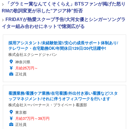
>
「グラミー賞なんてくそくらえ」BTSファンが掲げた怒り
RMの歌詞変更が示した“アジア枠”拒否
>
FRIDAYが熱愛スクープ予告!大河女優とシンガーソングラ
イター組み合わせにネットで憶測広がる
採用アシスタント/未経験歓迎!/安心の成長サポート体制あり/
テレワーク・在宅勤務OK/年間休日129日/20代活躍中!
株式会社エクシードジャパン
神奈川県
月給25万円～
正社員
看護業務/看護ケア業務/在宅看護/外出付き添い看護など/スタ
ッフマネジメント/それに伴うオフィスワークを行います
株式会社スーパーナース・プライベート看護部
東京都
月給37万円～39万円
正社員