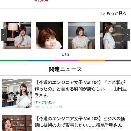
>> もっと見る
[EdoErgo] オフィスチェア 椅子 テレワーク 疲れな
EIZO ビジネス向けプレミアムモニター | FlexScan
Amazonベーシック ペットシーツ 薄型 レギュラー 1
い 跳ね上げ式アームレスト コンパクト 約105度ロッ
EV3240X-WT | 31.5型4K UHD・USB Type-C・ホワ
‹
回使い捨て 無香料 ホワイト 300枚
キング pc 事務椅子 360度回転 座面昇降 強化ナイロ
イト
ン樹脂ベース 通気性メッシュ 在宅ワーク H-WY01
￥3,373
￥5,699
￥105,595
(黒網+黒枠+黒足)
1
/
2
EIZO ビジネス向けプレミアムモニター | FlexScan
SIHOO B100 オフィスチェア／デスクチェア メッシ
Amazonベーシック ペットシーツ 厚型 ワイド 42枚
EV2740X-WT | 27.0型4K UHD・USB Type-C・ホワ
ュチェア 人間工学 疲れない ブラック
x2袋(84枚) ホワイト(吸収面:ライトブルー)
関連ニュース
イト
￥27,999
￥3,234
￥109,572
【今週のエンジニア女子 Vol.104】「これ私が
作ったの」と言える瞬間が誇らしい……山田亜
Sezlife オフィスチェア デスクチェア 疲れない テレ
季さん
【純正品】27"ゲーミングモニター DualSense 充電
ネオ・ルーライフ ネオ・オムツ L 中型犬用 26枚入
ワーク チェア 強化バックレスト 30度ロッキング機
フック付き（CFI-ZDM1J）
り 単品
IT・デジタル
能 人間工学 椅子 腰サポート 90度跳ね上げ式アーム
2020.3.17(火) 18:19
レスト 3Dヘッドレスト ハンガー付き 高反発クッシ
￥49,979
￥1,800
￥7,680
ョン PCチェア 通気性メッシュ ゲーミング/勉強/事
【今週のエンジニア女子 Vol.103】ビジネス価
務用 おしゃれ パソコンチェア (ブラック)
値に技術の力で寄与したい……横尾千明さん
Sezlife オフィスチェア デスクチェア 疲れない テレ
【整備済み品】Dell E2724HS 27インチ 液晶モニタ
Smart Basic(スマートベーシック) 【Amazon.co.jp