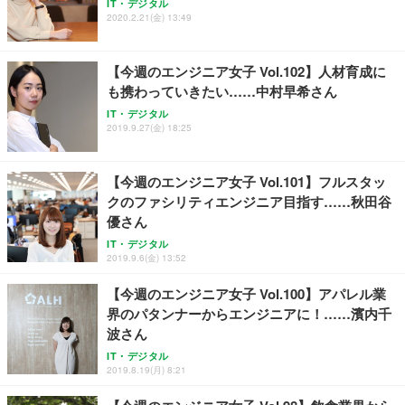
IT・デジタル
ワーク チェア 強化バックレスト 30度ロッキング機
ー フルHD（1920×1080）VA 非光沢 HDMI/DisplayP
限定】 Smart Basic アイリスオーヤマ ペットシーツ
2020.2.21(金) 13:49
能 人間工学 椅子 腰サポート 90度跳ね上げ式アーム
ort/VGA スピーカー内蔵 高さ調整 スイベル VESA対
超厚型 お徳用 ワイド 100枚入 (x 1) (ケース販売)
レスト 3Dヘッドレスト ハンガー付き 高反発クッシ
応 ComfortView ビジネス向け
￥7,680
￥15,800
￥3,670
ョン PCチェア 通気性メッシュ ゲーミング/勉強/事
【今週のエンジニア女子 Vol.102】人材育成に
務用 おしゃれ パソコンチェア (ホワイト)
も携わっていきたい……中村早希さん
ANDWINT オフィスチェア デスクチェア 肘なし メ
【MiniLED/24.5inch/280Hz/FHD】GRAPHT THE S
アイリスオーヤマ ペットシーツ 超厚型 お徳用 レギ
ッシュ 通気性 ランバーサポート付き 腰サポート ガ
HOOTER Gaming Monitor 24” Essential ゲーミン
IT・デジタル
ュラー 200枚入【Amazon.co.jp限定】
ス圧無段階昇降 360度回転 キャスター付き コンパク
グモニター QD 24.5インチ 1ms FHD 量子ドット 残
2019.9.27(金) 18:25
ト 幅52×奥行58.5×高さ84～96cm テレワーク 在宅
像低減 (3年保証 | 輝点保証 | 日本メーカー)
￥3,731
￥4,139
￥34,980
勤務 ブラック
【今週のエンジニア女子 Vol.101】フルスタッ
クのファシリティエンジニア目指す……秋田谷
優さん
IT・デジタル
2019.9.6(金) 13:52
【今週のエンジニア女子 Vol.100】アパレル業
界のパタンナーからエンジニアに！……濱内千
波さん
IT・デジタル
2019.8.19(月) 8:21