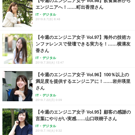
【今週のエンジニア女子 Vol.98】飲食業界から
エンジニアへ！……町出香澄さん
IT・デジタル
2019.8.7(水) 8:48
【今週のエンジニア女子 Vol.97】海外の技術カ
ンファレンスで登壇できる実力を！……横溝友
香さん
IT・デジタル
2019.7.30(火) 13:47
【今週のエンジニア女子 Vol.96】100％以上の
満足度を提供するエンジニアに！……岩井瑛里
さん
IT・デジタル
2019.7.22(月) 0:09
【今週のエンジニア女子 Vol.95】顧客の感謝の
言葉にやりがい実感……山口咲樹子さん
IT・デジタル
2019.7.16(火) 9:32