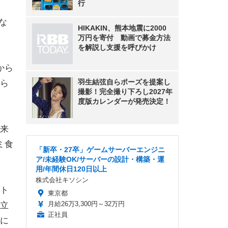
行
な
HIKAKIN、熊本地震に2000
万円を寄付 動画で募金方法
を解説し支援を呼びかけ
から
羽生結弦自らポーズを提案し
ら
撮影！完全撮り下ろし2027年
度版カレンダーが発売決定！
来
ミ食
「新卒・27卒」ゲームサーバーエンジニ
ア/未経験OK/サーバーの設計・構築・運
用/年間休日120日以上
株式会社キソシン
ト
東京都
月給26万3,300円～32万円
立
正社員
に