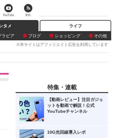
YouTube
RSS
ンタメ
ライフ
グラビア
ブログ
ショッピング
その他
※本サイトはアフィリエイト広告を利用しています
時30分
特集・連載
【動画レビュー】注目ガジェ
ットを動画で解説！公式
YouTubeチャンネル
10G光回線導入レポ