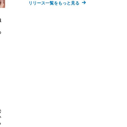
リリース一覧をもっと見る
織
め
松
い
る