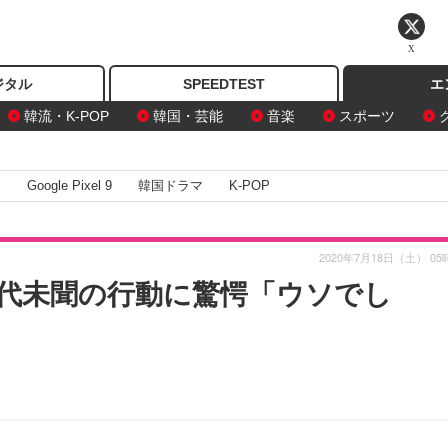
X
ジタル
SPEEDTEST
エ
韓流・K-POP
韓国・芸能
音楽
スポーツ
I
Google Pixel 9
韓国ドラマ
K-POP
2020年7月18日（土） 05
代未聞の行動に驚愕「ウソでし