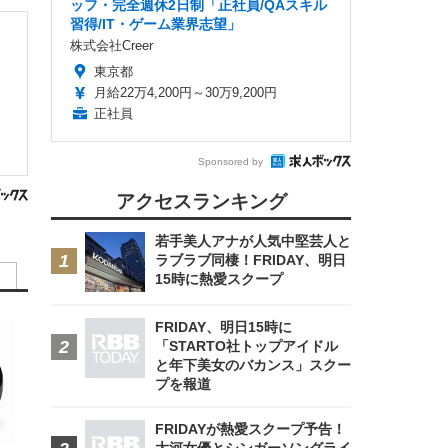
ッフ・完全週休2日制「正社員/QAスキル
習得/IT・ゲーム業界志望」
株式会社Creer
東京都
月給22万4,200円～30万9,200円
正社員
Sponsored by
アクセスランキング
若手美人アナが人気中堅芸人と
ラブラブ同棲！FRIDAY、明日
15時に熱愛スクープ
FRIDAY、明日15時に
「STARTO社トップアイドル
と年下美女のバカンス」スクー
プを報道
FRIDAYが熱愛スクープ予告！