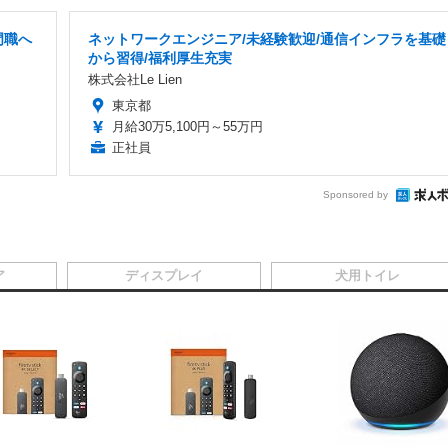
門職へ
ネットワークエンジニア/未経験歓迎/通信インフラを基礎
から習得/福利厚生充実
株式会社Le Lien
東京都
月給30万5,100円～55万円
正社員
Sponsored by
ア
ディスプレイ
犬用トイレ