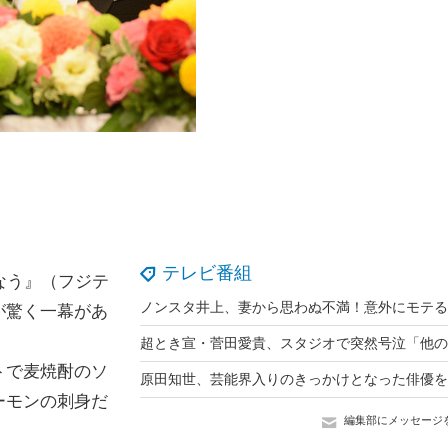
テレビ番組
なう』（フジテ
が驚く一幕があ
トで麦焼酎のソ
ーモンの刺身だ
編集部にメッセージ