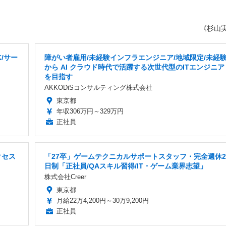
《杉山
/サー
障がい者雇用/未経験インフラエンジニア/地域限定/未経
から AI クラウド時代で活躍する次世代型のITエンジニア
を目指す
AKKODiSコンサルティング株式会社
東京都
年収306万円～329万円
正社員
クセス
「27卒」ゲームテクニカルサポートスタッフ・完全週休2
日制「正社員/QAスキル習得/IT・ゲーム業界志望」
株式会社Creer
東京都
月給22万4,200円～30万9,200円
正社員