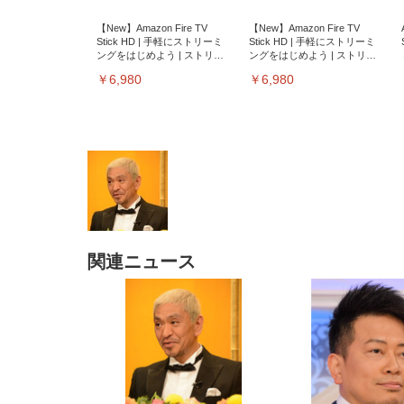
【New】Amazon Fire TV
【New】Amazon Fire TV
Stick HD | 手軽にストリーミ
Stick HD | 手軽にストリーミ
ングをはじめよう | ストリー
ングをはじめよう | ストリー
ミングメディアプレイヤー
ミングメディアプレイヤー
￥6,980
￥6,980
関連ニュース
EIZO ビジネス向けプレミア
EIZO ビジネス向けプレミア
【純
[EdoErgo] オフィスチェア 椅
Amazonベーシック ペットシ
SIHOO B100 オフィスチェア
Amazonベーシック ペットシ
ムモニター | FlexScan
ムモニター | FlexScan
ニタ
子 テレワーク 疲れない 跳ね
ーツ 薄型 レギュラー 1回使い
／デスクチェア メッシュチェ
ーツ 厚型 ワイド 42枚x2袋(84
EV3240X-WT | 31.5型4K
EV2740X-WT | 27.0型4K
ク付
上げ式アームレスト コンパク
捨て 無香料 ホワイト 300枚
ア 人間工学 疲れない ブラッ
枚) ホワイト(吸収面:ライトブ
UHD・USB Type-C・ホワイ
UHD・USB Type-C・ホワイ
ト 約105度ロッキング pc 事務
￥105,595
￥109,572
ク
ルー)
￥4
ト
ト
￥5,699
￥3,373
￥27,999
￥3,234
椅子 360度回転 座面昇降 強化
ナイロン樹脂ベース 通気性メ
ッシュ 在宅ワーク H-
WY01(黒網+黒枠+黒足)