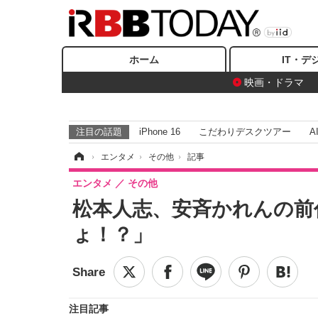
ホーム
IT・デ
映画・ドラマ
注目の話題
iPhone 16
こだわりデスクツアー
A
ホーム
›
エンタメ
›
その他
›
記事
エンタメ
その他
松本人志、安斉かれんの前
ょ！？」
注目記事