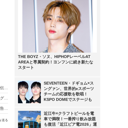
THE BOYZ・ソヌ、HIPHOPレーベルAT
AREAと専属契約！ヨンフンに続き新たな
スタート
SEVENTEEN・ドギョム×ス
ノンスタ井上、妻から思わぬ不満！意外にモテる伝説に黄信号
ングァン、世界的eスポーツ
チームの応援歌を歌唱！
超とき宣・菅田愛貴、スタジオで突然号泣「他のグループを下げる風潮にイライラしちゃう」
KSPO DOMEでステージも
原田知世、芸能界入りのきっかけとなった俳優を告白「“会いたい”って思って」
近江牛×クラフトビールを電
車で満喫！一番搾り飲み放題
を送る
も復活「近江ビア電2026」運