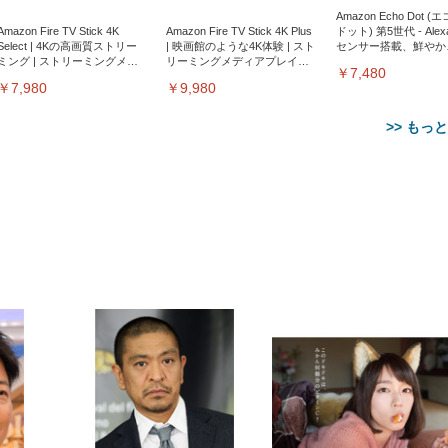
Amazon Echo Dot (
Amazon Fire TV Stick 4K
Amazon Fire TV Stick 4K Plus
ドット) 第5世代 - Ale
Select | 4Kの高画質ストリー
| 映画館のような4K体験 | スト
センサー搭載、鮮やか
ミング | ストリーミングメデ
リーミングメディアプレイヤ
サウンド｜チャコール
￥7,480
ィアプレイヤー
ー
￥7,980
￥9,980
>> もっ
【整備済み品】Dell
【MiniLED/24.5inch/280Hz/
正品】27"ゲーミングモ
ANDWINT オフィスチ
アイリスオーヤマ ペ
Sezlife オフィスチェア デスク
ネオ・ルーライフ ネオ・オム
E2724HS 27インチ 液晶モ
Sezlife オフィスチェア デスク
Smart Basic(スマートベーシ
GRAPHT THE SHOOTER
ー DualSense 充電フッ
ア デスクチェア 肘なし
シーツ 超厚型 お徳用 
チェア 疲れない テレワーク
ツ L 中型犬用 26枚入り 単品
ニター フル
チェア 疲れない テレワーク
ック) 【Amazon.co.jp限定】
Gaming Monitor 24” Essential
き（CFI-ZDM1J）
ッシュ 通気性 ランバ
ュラー 200枚入
チェア 強化バックレスト 30
HD（1920×1080）VA 非光
チェア 強化バックレスト 30度
Smart Basic アイリスオーヤマ
ーミングモニター QD 24.5イ
ポート付き 腰サポート
【Amazon.co.jp限定】
￥1,800
￥15,800
￥34,980
9,979
度ロッキング機能 人間工学 椅
沢 HDMI/DisplayPort/VGA
ロッキング機能 人間工学 椅子
ペットシーツ 超厚型 お徳用
￥4,139
￥3,731
1ms FHD 量子ドット 残像低減
ス圧無段階昇降 360度
￥7,680
￥7,680
￥3,670
子 腰サポート 90度跳ね上げ
スピーカー内蔵 高さ調整 ス
腰サポート 90度跳ね上げ式ア
ワイド 100枚入 (x 1) (ケース
年保証 | 輝点保証 | 日本メーカ
転 キャスター付き コ
式アームレスト 3Dヘッドレス
イベル VESA対応
ームレスト 3Dヘッドレスト
販売)
クト 幅52×奥行58.5×
ト ハンガー付き 高反発クッシ
ComfortView ビジネス向け
ハンガー付き 高反発クッショ
84～96cm テレワーク
ョン PCチェア 通気性メッシ
ン PCチェア 通気性メッシュ
宅勤務 ブラック
ュ ゲーミング/勉強/事務用 お
ゲーミング/勉強/事務用 おし