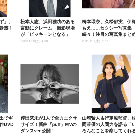
しゃれ パソコンチェア (ブラ
ゃれ パソコンチェア (ホワイ
ック)
ト)
ず」、
松本人志、浜田雅功のある
橋本環奈、久松郁実、伊
暴露！
言動にクレーム 撮影現場
もえ……セクシー写真集
が「ピッキーンとなる」
続々！注目の写真集まと
2020.4.25(土) 4:30
2019.2.9(土) 11:00
出でギ
倖田來未が1人で全力エクサ
山崎賢人＆行定勲監督、
作DVD
サイズ！新曲『puff』MVの
岡茉優の人間力を語る「
ダンスver.公開！
ろんなことを察してくれ