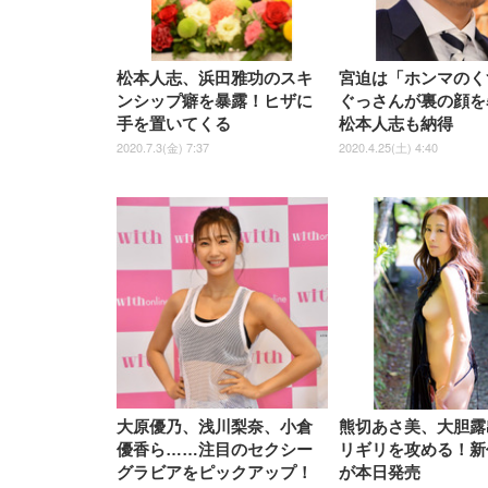
松本人志、浜田雅功のスキ
宮迫は「ホンマのく
ンシップ癖を暴露！ヒザに
ぐっさんが裏の顔を
手を置いてくる
松本人志も納得
2020.7.3(金) 7:37
2020.4.25(土) 4:40
大原優乃、浅川梨奈、小倉
熊切あさ美、大胆露
優香ら……注目のセクシー
リギリを攻める！新
グラビアをピックアップ！
が本日発売