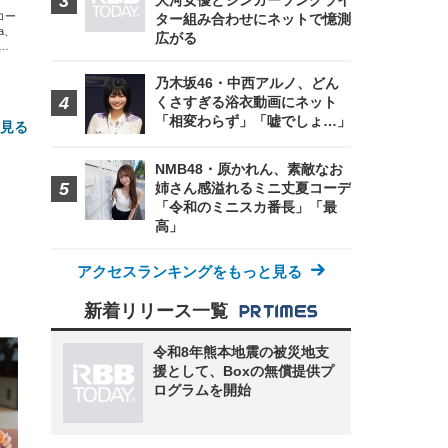
大河女優とシンガーソングライ
エコー
ター組み合わせにネットで憶測
xa、
広がる
な
乃木坂46・中西アルノ、どん
くさすぎる浴衣動画にネット
「相変わらず」「嘘でしょ…」
と見る
NMB48・原かれん、素敵なお
姉さん感溢れるミニ丈夏コーデ
「令和のミニスカ番長」「最
高」
アクセスランキングをもっと見る
新着リリース一覧
FHD】
ェ
ット
 メ
レギ
 ゲ
ーサ
令和8年熊本地震の被災地支
ンチ
 ガ
援として、Boxの無償提供プ
 (3
回
ー)
ログラムを開始
ンパ
高さ
 在