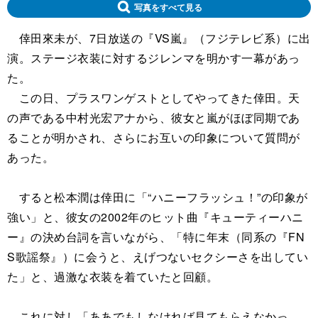
写真をすべて見る
倖田來未が、7日放送の『VS嵐』（フジテレビ系）に出
演。ステージ衣装に対するジレンマを明かす一幕があっ
た。
この日、プラスワンゲストとしてやってきた倖田。天
の声である中村光宏アナから、彼女と嵐がほぼ同期であ
ることが明かされ、さらにお互いの印象について質問が
あった。
すると松本潤は倖田に「“ハニーフラッシュ！”の印象が
強い」と、彼女の2002年のヒット曲『キューティーハニ
ー』の決め台詞を言いながら、「特に年末（同系の『FN
S歌謡祭』）に会うと、えげつないセクシーさを出してい
た」と、過激な衣装を着ていたと回顧。
これに対し「ああでもしなければ見てもらえなかっ