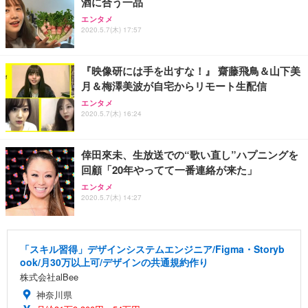
酒に合う一品
エンタメ
2020.5.7(木) 17:57
『映像研には手を出すな！』 齋藤飛鳥＆山下美
月＆梅澤美波が自宅からリモート生配信
エンタメ
2020.5.7(木) 16:24
倖田來未、生放送での“歌い直し”ハプニングを
回顧「20年やってて一番連絡が来た」
エンタメ
2020.5.7(木) 14:27
「スキル習得」デザインシステムエンジニア/Figma・Storyb
ook/月30万以上可/デザインの共通規約作り
株式会社alBee
神奈川県