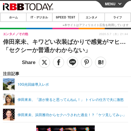
MENU
CLOSE
ホーム
IT・デジタル
SPEED TEST
エンタメ
ライフ
ホーム
IT・デジタル
エンタメ
その他
2020.5.7（木）21:44
倖田來未、キワどい衣装ばかりで感覚がマヒ…
IT・デジタルTOP
スマートフォン
SPEED TEST
「セクシーか普通かわからない」
ネタ
ガジェット・ツール
エンタメ
ショッピング
その他
エンタメTOP
映画・ドラマ
ライフ
注目記事
韓流・K-POP
韓国・芸能
ライフTOP
グルメ
リリース一覧
10G光回線導入レポ
音楽
スポーツ
ペット
ショッピング
プッシュ通知の停止方法
倖田來未、「誰が座ると思ってんねん！」 トイレの仕方で夫に激怒
グラビア
ブログ
その他
ショッピング
その他
倖田來未、浜田雅功からセクハラされた過去！？「ケツ見してみぃ」