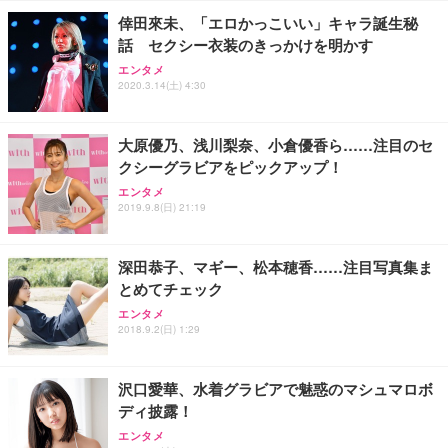
ョン PCチェア 通気性メッシュ ゲーミング/勉強/事
倖田來未、「エロかっこいい」キャラ誕生秘
務用 おしゃれ パソコンチェア (ホワイト)
話 セクシー衣装のきっかけを明かす
ANDWINT オフィスチェア デスクチェア 肘なし メ
【MiniLED/24.5inch/280Hz/FHD】GRAPHT THE S
アイリスオーヤマ ペットシーツ 超厚型 お徳用 レギ
ッシュ 通気性 ランバーサポート付き 腰サポート ガ
HOOTER Gaming Monitor 24” Essential ゲーミン
エンタメ
ュラー 200枚入【Amazon.co.jp限定】
ス圧無段階昇降 360度回転 キャスター付き コンパク
グモニター QD 24.5インチ 1ms FHD 量子ドット 残
2020.3.14(土) 4:30
ト 幅52×奥行58.5×高さ84～96cm テレワーク 在宅
像低減 (3年保証 | 輝点保証 | 日本メーカー)
￥3,731
￥4,139
￥34,980
勤務 ブラック
大原優乃、浅川梨奈、小倉優香ら……注目のセ
クシーグラビアをピックアップ！
エンタメ
2019.9.8(日) 21:19
深田恭子、マギー、松本穂香……注目写真集ま
とめてチェック
エンタメ
2018.9.2(日) 1:29
沢口愛華、水着グラビアで魅惑のマシュマロボ
ディ披露！
エンタメ