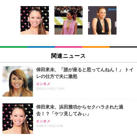
[EdoErgo] オフィスチェア 椅子 テレワーク 疲れな
EIZO ビジネス向けプレミアムモニター | FlexScan
Amazonベーシック ペットシーツ 薄型 レギュラー 1
い 跳ね上げ式アームレスト コンパクト 約105度ロッ
EV3240X-WT | 31.5型4K UHD・USB Type-C・ホワ
回使い捨て 無香料 ホワイト 300枚
キング pc 事務椅子 360度回転 座面昇降 強化ナイロ
イト
ン樹脂ベース 通気性メッシュ 在宅ワーク H-WY01
￥3,373
￥5,699
￥105,595
(黒網+黒枠+黒足)
EIZO ビジネス向けプレミアムモニター | FlexScan
SIHOO B100 オフィスチェア／デスクチェア メッシ
Amazonベーシック ペットシーツ 厚型 ワイド 42枚
EV2740X-WT | 27.0型4K UHD・USB Type-C・ホワ
ュチェア 人間工学 疲れない ブラック
x2袋(84枚) ホワイト(吸収面:ライトブルー)
関連ニュース
イト
￥27,999
￥3,234
￥109,572
倖田來未、「誰が座ると思ってんねん！」 トイ
レの仕方で夫に激怒
Sezlife オフィスチェア デスクチェア 疲れない テレ
【純正品】27"ゲーミングモニター DualSense 充電
ネオ・ルーライフ ネオ・オムツ L 中型犬用 26枚入
エンタメ
ワーク チェア 強化バックレスト 30度ロッキング機
フック付き（CFI-ZDM1J）
り 単品
2020.3.14(土) 13:41
能 人間工学 椅子 腰サポート 90度跳ね上げ式アーム
レスト 3Dヘッドレスト ハンガー付き 高反発クッシ
￥49,979
￥1,800
￥7,680
ョン PCチェア 通気性メッシュ ゲーミング/勉強/事
倖田來未、浜田雅功からセクハラされた過
務用 おしゃれ パソコンチェア (ブラック)
去！？「ケツ見してみぃ」
Sezlife オフィスチェア デスクチェア 疲れない テレ
【整備済み品】Dell E2724HS 27インチ 液晶モニタ
Smart Basic(スマートベーシック) 【Amazon.co.jp
エンタメ
ワーク チェア 強化バックレスト 30度ロッキング機
ー フルHD（1920×1080）VA 非光沢 HDMI/DisplayP
限定】 Smart Basic アイリスオーヤマ ペットシーツ
2020.3.14(土) 4:45
能 人間工学 椅子 腰サポート 90度跳ね上げ式アーム
ort/VGA スピーカー内蔵 高さ調整 スイベル VESA対
超厚型 お徳用 ワイド 100枚入 (x 1) (ケース販売)
レスト 3Dヘッドレスト ハンガー付き 高反発クッシ
応 ComfortView ビジネス向け
￥7,680
￥15,800
￥3,670