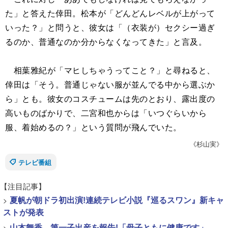
た」と答えた倖田。松本が「どんどんレベルが上がって
いった？」と問うと、彼女は「（衣装が）セクシー過ぎ
るのか、普通なのか分からなくなってきた」と言及。
相葉雅紀が「マヒしちゃうってこと？」と尋ねると、
倖田は「そう。普通じゃない服が並んでる中から選ぶか
ら」とも。彼女のコスチュームは先のとおり、露出度の
高いものばかりで、二宮和也からは「いつぐらいから
服、着始めるの？」という質問が飛んでいた。
《杉山実》
テレビ番組
【注目記事】
>
夏帆が朝ドラ初出演!連続テレビ小説『巡るスワン』新キャ
ストが発表
>
山本舞香、第一子出産を報告!「母子ともに健康です」