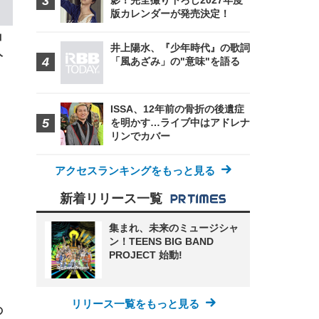
影！完全撮り下ろし2027年度
FHD】
ェ
版カレンダーが発売決定！
ット
 メ
レギ
 ゲ
ーサ
コ
ンチ
 ガ
井上陽水、『少年時代』の歌詞
人
 (3
回
「風あざみ」の"意味"を語る
ー)
ンパ
高さ
 在
ISSA、12年前の骨折の後遺症
を明かす…ライブ中はアドレナ
リンでカバー
アクセスランキングをもっと見る
新着リリース一覧
集まれ、未来のミュージシャ
ン！TEENS BIG BAND
PROJECT 始動!
リリース一覧をもっと見る
の