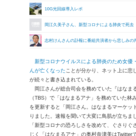
10G光回線導入レポ
岡江久美子さん、新型コロナによる肺炎で死去
志村けんさんの訃報に番組共演者から悲しみの
新型コロナウイルスによる肺炎のため女優
んが亡くなった
ことが分かり、ネット上に悲
が続々と書き込まれている。
岡江さんが総合司会を務めていた『はなま
（TBS）で「はなまるアナ」を務めていた林みなほ
を更新すると「岡江さん。はなまるマーケッ
りました。速報を聞いて大変に鳥肌が立ちま
「新型コロナの恐ろしさを改めて、ぐさりぐ
じく「はなまるアナ」の奥村奈津美はTwitt