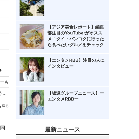
【アジア美食レポート】編集
部注目のYouTuberがオスス
メ！タイ・バンコクに行った
ら食べたいグルメをチェック
【エンタメRBB】注目の人に
インタビュー
キムタク娘・Cocomi、コロナ感染 デビューリサイタルは延期に
ーも
みちょぱ、2度目のコロナ感染後「未だに咳というか、痰が絡まる感じ」
【坂道グループニュース】ー
エンタメRBBー
を送る
同
最新ニュース