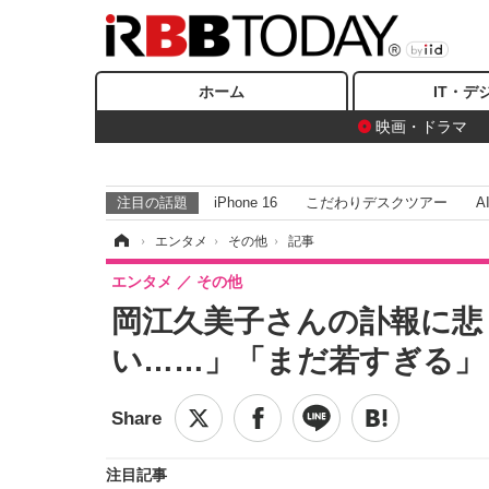
ホーム
IT・デ
映画・ドラマ
注目の話題
iPhone 16
こだわりデスクツアー
A
ホーム
›
エンタメ
›
その他
›
記事
エンタメ
その他
岡江久美子さんの訃報に悲
い……」「まだ若すぎる」
注目記事