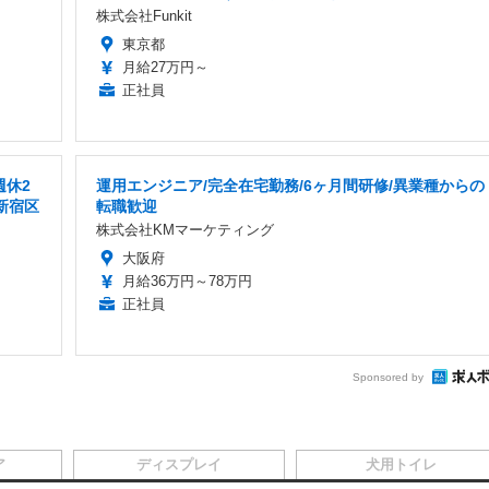
株式会社Funkit
東京都
月給27万円～
正社員
週休2
運用エンジニア/完全在宅勤務/6ヶ月間研修/異業種からの
新宿区
転職歓迎
株式会社KMマーケティング
大阪府
月給36万円～78万円
正社員
Sponsored by
ア
ディスプレイ
犬用トイレ