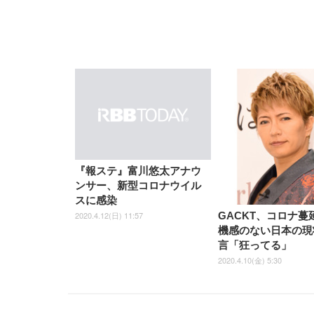
『報ステ』富川悠太アナウ
ンサー、新型コロナウイル
スに感染
2020.4.12(日) 11:57
GACKT、コロナ蔓
機感のない日本の現
言「狂ってる」
2020.4.10(金) 5:30