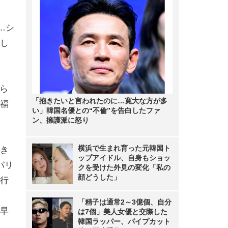
…シ
し
わら
「抱きたいと言われたのに…寛大な方が多
福
い」韓国名優との“不倫”を告白したファ
ン、擁護派に怒り
横浜で生まれ育った元韓国ト
き
ップアイドル、自身もショッ
パリ
クを受けた外見の変化「私の
顔どうした」
行
「精子は通常2～3億個、自分
早
は7個」美人女優と交際した
韓国ラッパー、パイプカット