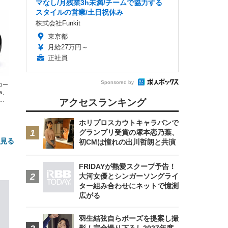
マなし/月残業3h未満/チームで協力する
スタイルの営業/土日祝休み
株式会社Funkit
東京都
月給27万円～
正社員
Sponsored by
エコー
xa、
な
アクセスランキング
ホリプロスカウトキャラバンで
グランプリ受賞の塚本恋乃葉、
と見る
初CMは憧れの出川哲朗と共演
FRIDAYが熱愛スクープ予告！
大河女優とシンガーソングライ
ター組み合わせにネットで憶測
広がる
羽生結弦自らポーズを提案し撮