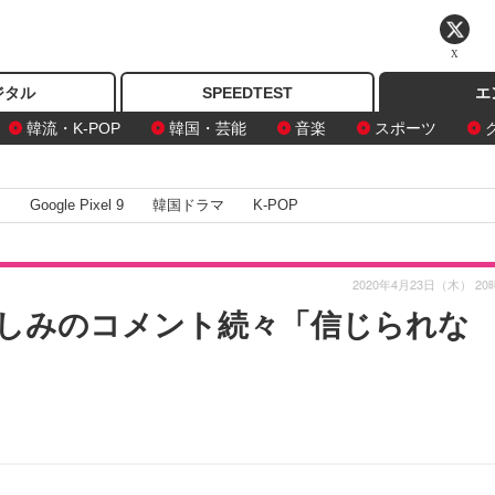
X
ジタル
SPEEDTEST
エ
韓流・K-POP
韓国・芸能
音楽
スポーツ
I
Google Pixel 9
韓国ドラマ
K-POP
2020年4月23日（木） 20
しみのコメント続々「信じられな