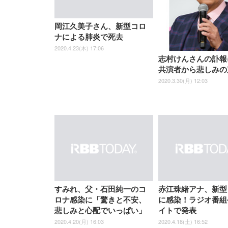
EIZO ビジネス向けプレミア
EIZO ビジネス向けプレミア
【純
[EdoErgo] オフィスチェア 椅
Amazonベーシック ペットシ
SIHOO B100 オフィスチェア
Amazonベーシック ペットシ
ムモニター | FlexScan
ムモニター | FlexScan
ニタ
子 テレワーク 疲れない 跳ね
ーツ 薄型 レギュラー 1回使い
／デスクチェア メッシュチェ
ーツ 厚型 ワイド 42枚x2袋(84
EV3240X-WT | 31.5型4K
EV2740X-WT | 27.0型4K
ク付
岡江久美子さん、新型コロ
上げ式アームレスト コンパク
捨て 無香料 ホワイト 300枚
ア 人間工学 疲れない ブラッ
枚) ホワイト(吸収面:ライトブ
UHD・USB Type-C・ホワイ
UHD・USB Type-C・ホワイ
ナによる肺炎で死去
ト 約105度ロッキング pc 事務
￥105,595
￥109,572
ク
ルー)
￥4
ト
ト
￥5,699
￥3,373
￥27,999
￥3,234
椅子 360度回転 座面昇降 強化
2020.4.23(木) 17:06
ナイロン樹脂ベース 通気性メ
志村けんさんの訃報
ッシュ 在宅ワーク H-
WY01(黒網+黒枠+黒足)
共演者から悲しみの
2020.3.30(月) 12:03
すみれ、父・石田純一のコ
赤江珠緒アナ、新型
ロナ感染に「驚きと不安、
に感染！ラジオ番組
悲しみと心配でいっぱい」
イトで発表
2020.4.20(月) 16:03
2020.4.18(土) 16:52