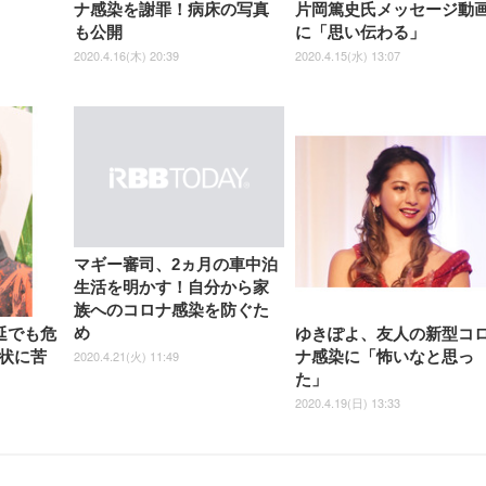
ナ感染を謝罪！病床の写真
片岡篤史氏メッセージ動
も公開
に「思い伝わる」
2020.4.16(木) 20:39
2020.4.15(水) 13:07
マギー審司、2ヵ月の車中泊
生活を明かす！自分から家
族へのコロナ感染を防ぐた
め
延でも危
ゆきぽよ、友人の新型コ
2020.4.21(火) 11:49
状に苦
ナ感染に「怖いなと思っ
た」
2020.4.19(日) 13:33