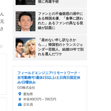
後に再建手術
ん
ファンとの不倫疑惑の渦中に
ある韓国名優、「食事に誘わ
元
れた」あるファンの異なる視
線が話題に
江さ
「産めない申し訳なさか
ら…」韓国初のトランスジェ
尾》
ンダー芸能人、結婚10年で別
れを選んだワケ
フィールドエンジニア/リモートワーク・
在宅勤務可/週休2日以上/土日両日固定休
み/日曜休み
GO株式会社
愛知県
年収400万円～700万円
正社員