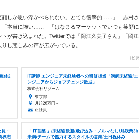
顔しか思い浮かべられない。とても衝撃的……」「志村さ
」「本当に怖い……」「はなまるマーケットでいつも笑顔に
が書き込まれた。Twitterでは「岡江久美子さん」「岡
入りし悲しみの声が広がっている。
《松
週休2
IT講師 エンジニア未経験者への研修担当「講師未経験/エ
ンジニアからジョブチェンジ歓迎」
株式会社リゾーム
東京都
月給28万円～
正社員
社員・
「 IT営業 」/未経験歓迎/飛び込み・ノルマなし/月残業3h
業界志
未満/チームで協力するスタイルの営業/土日祝休み