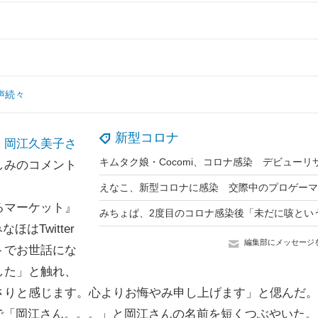
声続々
新型コロナ
・岡江久美子さ
しみのコメント
えなこ、新型コロナに感染 交際中のプロゲーマ
るマーケット』
はTwitter
編集部にメッセージ
トでお世話にな
した」と触れ、
さりと感じます。心よりお悔やみ申し上げます」と偲んだ。
erで「岡江さん。。。」と岡江さんの名前を短くつぶやいた。