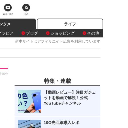
YouTube
RSS
ンタメ
ライフ
グラビア
ブログ
ショッピング
その他
※本サイトはアフィリエイト広告を利用しています
時46分
特集・連載
【動画レビュー】注目ガジェ
ットを動画で解説！公式
YouTubeチャンネル
10G光回線導入レポ