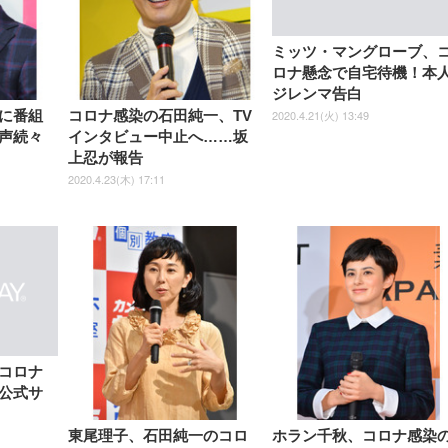
【整備済み品】Dell
【MiniLED/24.5inch/280Hz/
正品】27"ゲーミングモ
ANDWINT オフィスチ
アイリスオーヤマ ペ
Sezlife オフィスチェア デスク
ネオ・ルーライフ ネオ・オム
E2724HS 27インチ 液晶モ
Sezlife オフィスチェア デスク
Smart Basic(スマートベーシ
GRAPHT THE SHOOTER
ー DualSense 充電フッ
ア デスクチェア 肘なし
シーツ 超厚型 お徳用 
チェア 疲れない テレワーク
ツ L 中型犬用 26枚入り 単品
ニター フル
チェア 疲れない テレワーク
ック) 【Amazon.co.jp限定】
Gaming Monitor 24” Essential
き（CFI-ZDM1J）
ッシュ 通気性 ランバ
ュラー 200枚入
ミッツ・マングローブ、
チェア 強化バックレスト 30
HD（1920×1080）VA 非光
チェア 強化バックレスト 30度
Smart Basic アイリスオーヤマ
ーミングモニター QD 24.5イ
ポート付き 腰サポート
【Amazon.co.jp限定】
￥1,800
￥15,800
ロナ懸念で自宅待機！本
￥34,980
9,979
度ロッキング機能 人間工学 椅
沢 HDMI/DisplayPort/VGA
ロッキング機能 人間工学 椅子
ペットシーツ 超厚型 お徳用
￥4,139
￥3,731
1ms FHD 量子ドット 残像低減
ス圧無段階昇降 360度
￥7,680
￥7,680
￥3,670
子 腰サポート 90度跳ね上げ
スピーカー内蔵 高さ調整 ス
腰サポート 90度跳ね上げ式ア
ワイド 100枚入 (x 1) (ケース
年保証 | 輝点保証 | 日本メーカ
ジレンマ告白
転 キャスター付き コ
式アームレスト 3Dヘッドレス
イベル VESA対応
ームレスト 3Dヘッドレスト
販売)
クト 幅52×奥行58.5×
2020.4.21(火) 13:49
に番組
コロナ感染の石田純一、TV
ト ハンガー付き 高反発クッシ
ComfortView ビジネス向け
ハンガー付き 高反発クッショ
84～96cm テレワーク
ョン PCチェア 通気性メッシ
ン PCチェア 通気性メッシュ
声続々
インタビュー中止へ……坂
宅勤務 ブラック
ュ ゲーミング/勉強/事務用 お
ゲーミング/勉強/事務用 おし
上忍が報告
しゃれ パソコンチェア (ブラ
ゃれ パソコンチェア (ホワイ
ック)
ト)
2020.4.23(木) 17:11
コロナ
公式サ
東尾理子、石田純一のコロ
ホラン千秋、コロナ感染