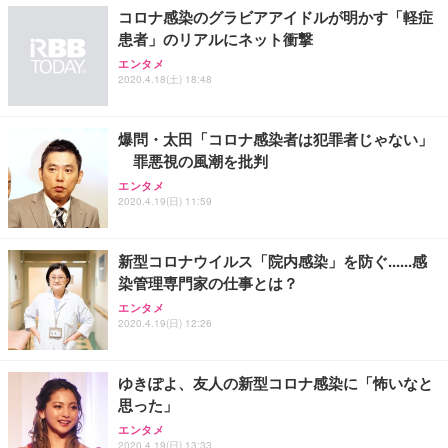
ョン PCチェア 通気性メッシュ ゲーミング/勉強/事
コロナ感染のグラビアアイドルが明かす「軽症
務用 おしゃれ パソコンチェア (ブラック)
患者」のリアルにネット衝撃
Sezlife オフィスチェア デスクチェア 疲れない テレ
【整備済み品】Dell E2724HS 27インチ 液晶モニタ
Smart Basic(スマートベーシック) 【Amazon.co.jp
エンタメ
ワーク チェア 強化バックレスト 30度ロッキング機
ー フルHD（1920×1080）VA 非光沢 HDMI/DisplayP
限定】 Smart Basic アイリスオーヤマ ペットシーツ
2020.4.18(土) 18:48
能 人間工学 椅子 腰サポート 90度跳ね上げ式アーム
ort/VGA スピーカー内蔵 高さ調整 スイベル VESA対
超厚型 お徳用 ワイド 100枚入 (x 1) (ケース販売)
レスト 3Dヘッドレスト ハンガー付き 高反発クッシ
応 ComfortView ビジネス向け
￥7,680
￥15,800
￥3,670
ョン PCチェア 通気性メッシュ ゲーミング/勉強/事
爆問・太田「コロナ感染者は犯罪者じゃない」
務用 おしゃれ パソコンチェア (ホワイト)
罪悪視の風潮を批判
ANDWINT オフィスチェア デスクチェア 肘なし メ
【MiniLED/24.5inch/280Hz/FHD】GRAPHT THE S
アイリスオーヤマ ペットシーツ 超厚型 お徳用 レギ
ッシュ 通気性 ランバーサポート付き 腰サポート ガ
HOOTER Gaming Monitor 24” Essential ゲーミン
エンタメ
ュラー 200枚入【Amazon.co.jp限定】
ス圧無段階昇降 360度回転 キャスター付き コンパク
グモニター QD 24.5インチ 1ms FHD 量子ドット 残
2020.4.19(日) 11:59
ト 幅52×奥行58.5×高さ84～96cm テレワーク 在宅
像低減 (3年保証 | 輝点保証 | 日本メーカー)
￥3,731
￥4,139
￥34,980
勤務 ブラック
新型コロナウイルス「院内感染」を防ぐ......感
染管理専門家の仕事とは？
エンタメ
2020.4.19(日) 12:26
ゆきぽよ、友人の新型コロナ感染に「怖いなと
思った」
エンタメ
2020.4.19(日) 13:33