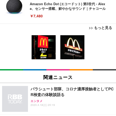
Amazon Echo Dot (エコードット) 第5世代 - Alex
a、センサー搭載、鮮やかなサウンド｜チャコール
￥7,480
>> もっと見る
[EdoErgo] オフィスチェア 椅子 テレワーク 疲れな
EIZO ビジネス向けプレミアムモニター | FlexScan
Amazonベーシック ペットシーツ 薄型 レギュラー 1
い 跳ね上げ式アームレスト コンパクト 約105度ロッ
EV3240X-WT | 31.5型4K UHD・USB Type-C・ホワ
回使い捨て 無香料 ホワイト 300枚
キング pc 事務椅子 360度回転 座面昇降 強化ナイロ
イト
ン樹脂ベース 通気性メッシュ 在宅ワーク H-WY01
￥3,373
￥5,699
￥105,595
(黒網+黒枠+黒足)
EIZO ビジネス向けプレミアムモニター | FlexScan
SIHOO B100 オフィスチェア／デスクチェア メッシ
Amazonベーシック ペットシーツ 厚型 ワイド 42枚
EV2740X-WT | 27.0型4K UHD・USB Type-C・ホワ
ュチェア 人間工学 疲れない ブラック
x2袋(84枚) ホワイト(吸収面:ライトブルー)
関連ニュース
イト
￥27,999
￥3,234
￥109,572
パラシュート部隊、コロナ濃厚接触者としてPC
R検査の体験談語る
Sezlife オフィスチェア デスクチェア 疲れない テレ
【純正品】27"ゲーミングモニター DualSense 充電
ネオ・ルーライフ ネオ・オムツ L 中型犬用 26枚入
エンタメ
ワーク チェア 強化バックレスト 30度ロッキング機
2020.4.18(土) 20:19
フック付き（CFI-ZDM1J）
り 単品
能 人間工学 椅子 腰サポート 90度跳ね上げ式アーム
レスト 3Dヘッドレスト ハンガー付き 高反発クッシ
￥49,979
￥1,800
￥7,680