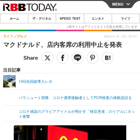
MENU
CLOSE
ホーム
IT・デジタル
SPEED TEST
エンタメ
ライフ
ホーム
IT・デジタル
ライフ
グルメ
2020.4.19（日）22:47
マクドナルド、店内客席の利用中止を発表
IT・デジタルTOP
スマートフォン
SPEED TEST
ネタ
ガジェット・ツール
エンタメ
注目記事
ショッピング
その他
エンタメTOP
映画・ドラマ
ライフ
10G光回線導入レポ
韓流・K-POP
韓国・芸能
ライフTOP
グルメ
リリース一覧
パラシュート部隊、コロナ濃厚接触者としてPCR検査の体験談語る
音楽
スポーツ
ペット
ショッピング
プッシュ通知の停止方法
グラビア
ブログ
コロナ感染のグラビアアイドルが明かす「軽症患者」のリアルにネッ
その他
ト衝撃
ショッピング
その他