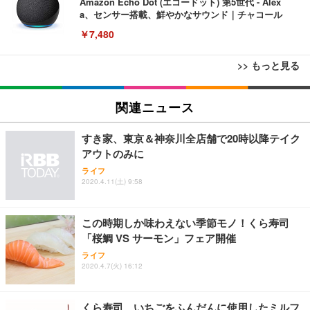
Amazon Echo Dot (エコードット) 第5世代 - Alex
a、センサー搭載、鮮やかなサウンド｜チャコール
￥7,480
>> もっと見る
[EdoErgo] オフィスチェア 椅子 テレワーク 疲れな
EIZO ビジネス向けプレミアムモニター | FlexScan
Amazonベーシック ペットシーツ 薄型 レギュラー 1
い 跳ね上げ式アームレスト コンパクト 約105度ロッ
EV3240X-WT | 31.5型4K UHD・USB Type-C・ホワ
関連ニュース
回使い捨て 無香料 ホワイト 300枚
キング pc 事務椅子 360度回転 座面昇降 強化ナイロ
イト
ン樹脂ベース 通気性メッシュ 在宅ワーク H-WY01
￥3,373
￥5,699
￥105,595
すき家、東京＆神奈川全店舗で20時以降テイク
(黒網+黒枠+黒足)
アウトのみに
ライフ
EIZO ビジネス向けプレミアムモニター | FlexScan
SIHOO B100 オフィスチェア／デスクチェア メッシ
Amazonベーシック ペットシーツ 厚型 ワイド 42枚
2020.4.11(土) 9:58
EV2740X-WT | 27.0型4K UHD・USB Type-C・ホワ
ュチェア 人間工学 疲れない ブラック
x2袋(84枚) ホワイト(吸収面:ライトブルー)
イト
￥27,999
￥3,234
￥109,572
この時期しか味わえない季節モノ！くら寿司
「桜鯛 VS サーモン」フェア開催
Sezlife オフィスチェア デスクチェア 疲れない テレ
ライフ
【純正品】27"ゲーミングモニター DualSense 充電
ネオ・ルーライフ ネオ・オムツ L 中型犬用 26枚入
ワーク チェア 強化バックレスト 30度ロッキング機
2020.4.7(火) 16:12
フック付き（CFI-ZDM1J）
り 単品
能 人間工学 椅子 腰サポート 90度跳ね上げ式アーム
レスト 3Dヘッドレスト ハンガー付き 高反発クッシ
￥49,979
￥1,800
￥7,680
ョン PCチェア 通気性メッシュ ゲーミング/勉強/事
くら寿司、いちごをふんだんに使用したミルフ