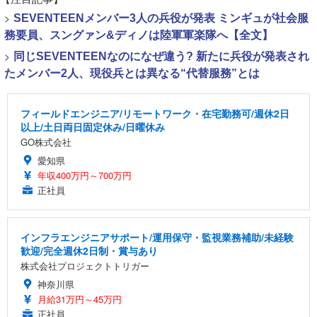
>
SEVENTEENメンバー3人の兵役が発表 ミンギュが社会服
務要員、スングァン&ディノは陸軍軍楽隊へ【全文】
>
同じSEVENTEENなのになぜ違う? 新たに兵役が発表され
たメンバー2人、現役兵とは異なる“代替服務”とは
フィールドエンジニア/リモートワーク・在宅勤務可/週休2日
以上/土日両日固定休み/日曜休み
GO株式会社
愛知県
年収400万円～700万円
正社員
インフラエンジニアサポート/運用保守・監視業務補助/未経験
歓迎/完全週休2日制・賞与あり
株式会社プロジェクトトリガー
神奈川県
月給31万円～45万円
正社員