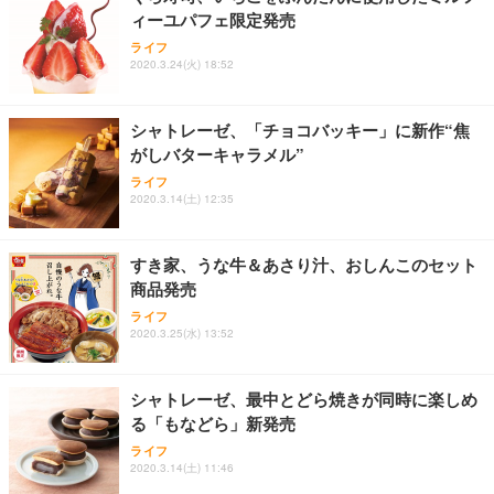
務用 おしゃれ パソコンチェア (ブラック)
ィーユパフェ限定発売
Sezlife オフィスチェア デスクチェア 疲れない テレ
【整備済み品】Dell E2724HS 27インチ 液晶モニタ
Smart Basic(スマートベーシック) 【Amazon.co.jp
ライフ
ワーク チェア 強化バックレスト 30度ロッキング機
ー フルHD（1920×1080）VA 非光沢 HDMI/DisplayP
限定】 Smart Basic アイリスオーヤマ ペットシーツ
2020.3.24(火) 18:52
能 人間工学 椅子 腰サポート 90度跳ね上げ式アーム
ort/VGA スピーカー内蔵 高さ調整 スイベル VESA対
超厚型 お徳用 ワイド 100枚入 (x 1) (ケース販売)
レスト 3Dヘッドレスト ハンガー付き 高反発クッシ
応 ComfortView ビジネス向け
￥7,680
￥15,800
￥3,670
ョン PCチェア 通気性メッシュ ゲーミング/勉強/事
シャトレーゼ、「チョコバッキー」に新作“焦
務用 おしゃれ パソコンチェア (ホワイト)
がしバターキャラメル”
ANDWINT オフィスチェア デスクチェア 肘なし メ
【MiniLED/24.5inch/280Hz/FHD】GRAPHT THE S
アイリスオーヤマ ペットシーツ 超厚型 お徳用 レギ
ライフ
ッシュ 通気性 ランバーサポート付き 腰サポート ガ
HOOTER Gaming Monitor 24” Essential ゲーミン
ュラー 200枚入【Amazon.co.jp限定】
2020.3.14(土) 12:35
ス圧無段階昇降 360度回転 キャスター付き コンパク
グモニター QD 24.5インチ 1ms FHD 量子ドット 残
ト 幅52×奥行58.5×高さ84～96cm テレワーク 在宅
像低減 (3年保証 | 輝点保証 | 日本メーカー)
￥3,731
￥4,139
￥34,980
勤務 ブラック
すき家、うな牛＆あさり汁、おしんこのセット
商品発売
ライフ
2020.3.25(水) 13:52
シャトレーゼ、最中とどら焼きが同時に楽しめ
る「もなどら」新発売
ライフ
2020.3.14(土) 11:46