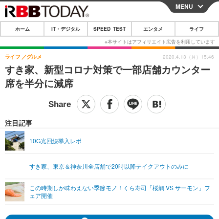
MENU
CLOSE
ホーム
IT・デジタル
SPEED TEST
エンタメ
ライフ
ホーム
IT・デジタル
ライフ
グルメ
2020.4.13（月）15:46
すき家、新型コロナ対策で一部店舗カウンター
IT・デジタルTOP
スマートフォン
SPEED TEST
席を半分に減席
ネタ
ガジェット・ツール
エンタメ
ショッピング
その他
エンタメTOP
映画・ドラマ
ライフ
注目記事
韓流・K-POP
韓国・芸能
ライフTOP
グルメ
リリース一覧
10G光回線導入レポ
音楽
スポーツ
ペット
ショッピング
プッシュ通知の停止方法
すき家、東京＆神奈川全店舗で20時以降テイクアウトのみに
グラビア
ブログ
その他
この時期しか味わえない季節モノ！くら寿司「桜鯛 VS サーモン」フ
ショッピング
その他
ェア開催