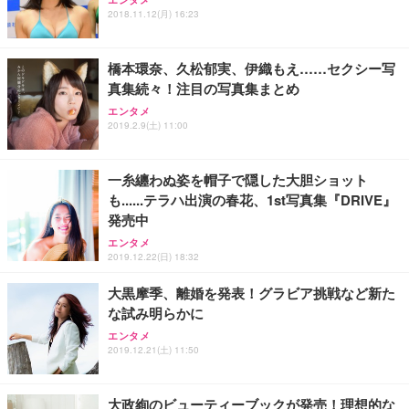
2018.11.12(月) 16:23
橋本環奈、久松郁実、伊織もえ……セクシー写
真集続々！注目の写真集まとめ
エンタメ
2019.2.9(土) 11:00
一糸纏わぬ姿を帽子で隠した大胆ショット
も......テラハ出演の春花、1st写真集『DRIVE』
発売中
エンタメ
2019.12.22(日) 18:32
大黒摩季、離婚を発表！グラビア挑戦など新た
な試み明らかに
エンタメ
2019.12.21(土) 11:50
大政絢のビューティーブックが発売！理想的な