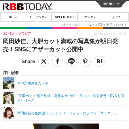
MENU
CLOSE
ホーム
IT・デジタル
SPEED TEST
エンタメ
ライフ
ホーム
IT・デジタル
エンタメ
グラビア
2019.12.24（火）13:20
岡田紗佳、大胆カット満載の写真集が明日発
IT・デジタルTOP
スマートフォン
SPEED TEST
売！SNSにアザーカット公開中
ネタ
ガジェット・ツール
エンタメ
ショッピング
その他
エンタメTOP
映画・ドラマ
ライフ
注目記事
韓流・K-POP
韓国・芸能
ライフTOP
グルメ
リリース一覧
10G光回線導入レポ
音楽
スポーツ
ペット
ショッピング
プッシュ通知の停止方法
“役満ボディ”岡田紗佳、写真集が1年9ヵ月ぶりに発売決定！DVDも同
月リリース
グラビア
ブログ
その他
ショッピング
その他
岡田紗佳の色気漂うランジェリーショットにファン「クラクラ」