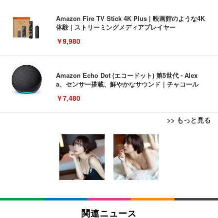
Amazon Fire TV Stick 4K Plus | 映画館のような4K
体験 | ストリーミングメディアプレイヤー
￥9,980
Amazon Echo Dot (エコードット) 第5世代 - Alex
a、センサー搭載、鮮やかなサウンド｜チャコール
￥7,480
>> もっと見る
[EdoErgo] オフィスチェア 椅子 テレワーク 疲れな
EIZO ビジネス向けプレミアムモニター | FlexScan
Amazonベーシック ペットシーツ 薄型 レギュラー 1
い 跳ね上げ式アームレスト コンパクト 約105度ロッ
EV3240X-WT | 31.5型4K UHD・USB Type-C・ホワ
回使い捨て 無香料 ホワイト 300枚
キング pc 事務椅子 360度回転 座面昇降 強化ナイロ
イト
ン樹脂ベース 通気性メッシュ 在宅ワーク H-WY01
￥3,373
￥5,699
￥105,595
(黒網+黒枠+黒足)
EIZO ビジネス向けプレミアムモニター | FlexScan
SIHOO B100 オフィスチェア／デスクチェア メッシ
Amazonベーシック ペットシーツ 厚型 ワイド 42枚
EV2740X-WT | 27.0型4K UHD・USB Type-C・ホワ
ュチェア 人間工学 疲れない ブラック
x2袋(84枚) ホワイト(吸収面:ライトブルー)
関連ニュース
イト