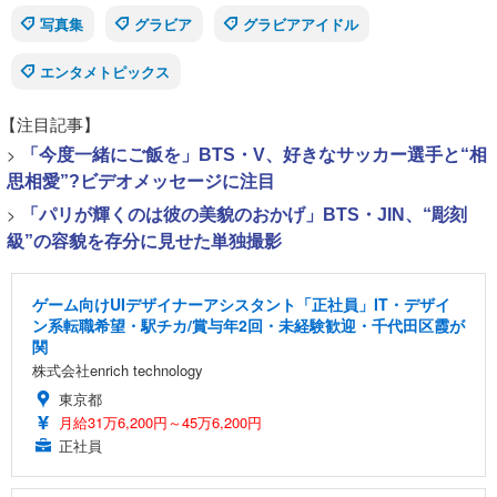
写真集
グラビア
グラビアアイドル
エンタメトピックス
【注目記事】
>
「今度一緒にご飯を」BTS・V、好きなサッカー選手と“相
思相愛”?ビデオメッセージに注目
>
「パリが輝くのは彼の美貌のおかげ」BTS・JIN、“彫刻
級”の容貌を存分に見せた単独撮影
ゲーム向けUIデザイナーアシスタント「正社員」IT・デザイ
ン系転職希望・駅チカ/賞与年2回・未経験歓迎・千代田区霞が
関
株式会社enrich technology
東京都
月給31万6,200円～45万6,200円
正社員