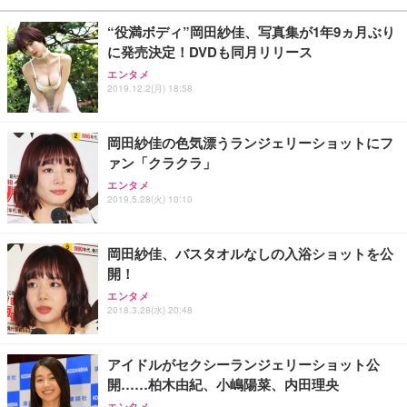
￥27,999
￥3,234
￥109,572
“役満ボディ”岡田紗佳、写真集が1年9ヵ月ぶり
に発売決定！DVDも同月リリース
Sezlife オフィスチェア デスクチェア 疲れない テレ
【純正品】27"ゲーミングモニター DualSense 充電
ネオ・ルーライフ ネオ・オムツ L 中型犬用 26枚入
エンタメ
ワーク チェア 強化バックレスト 30度ロッキング機
フック付き（CFI-ZDM1J）
り 単品
2019.12.2(月) 18:58
能 人間工学 椅子 腰サポート 90度跳ね上げ式アーム
レスト 3Dヘッドレスト ハンガー付き 高反発クッシ
￥49,979
￥1,800
￥7,680
ョン PCチェア 通気性メッシュ ゲーミング/勉強/事
岡田紗佳の色気漂うランジェリーショットにフ
務用 おしゃれ パソコンチェア (ブラック)
ァン「クラクラ」
Sezlife オフィスチェア デスクチェア 疲れない テレ
【整備済み品】Dell E2724HS 27インチ 液晶モニタ
Smart Basic(スマートベーシック) 【Amazon.co.jp
エンタメ
ワーク チェア 強化バックレスト 30度ロッキング機
ー フルHD（1920×1080）VA 非光沢 HDMI/DisplayP
限定】 Smart Basic アイリスオーヤマ ペットシーツ
2019.5.28(火) 10:10
能 人間工学 椅子 腰サポート 90度跳ね上げ式アーム
ort/VGA スピーカー内蔵 高さ調整 スイベル VESA対
超厚型 お徳用 ワイド 100枚入 (x 1) (ケース販売)
レスト 3Dヘッドレスト ハンガー付き 高反発クッシ
応 ComfortView ビジネス向け
￥7,680
￥15,800
￥3,670
ョン PCチェア 通気性メッシュ ゲーミング/勉強/事
岡田紗佳、バスタオルなしの入浴ショットを公
務用 おしゃれ パソコンチェア (ホワイト)
開！
ANDWINT オフィスチェア デスクチェア 肘なし メ
【MiniLED/24.5inch/280Hz/FHD】GRAPHT THE S
アイリスオーヤマ ペットシーツ 超厚型 お徳用 レギ
ッシュ 通気性 ランバーサポート付き 腰サポート ガ
HOOTER Gaming Monitor 24” Essential ゲーミン
エンタメ
ュラー 200枚入【Amazon.co.jp限定】
ス圧無段階昇降 360度回転 キャスター付き コンパク
グモニター QD 24.5インチ 1ms FHD 量子ドット 残
2018.3.28(水) 20:48
ト 幅52×奥行58.5×高さ84～96cm テレワーク 在宅
像低減 (3年保証 | 輝点保証 | 日本メーカー)
￥3,731
￥4,139
￥34,980
勤務 ブラック
アイドルがセクシーランジェリーショット公
開……柏木由紀、小嶋陽菜、内田理央
エンタメ