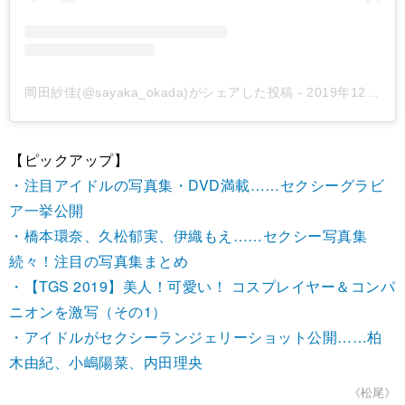
岡田紗佳(@sayaka_okada)がシェアした投稿
-
2019年12月月19日午前12時39分PST
【ピックアップ】
・注目アイドルの写真集・DVD満載……セクシーグラビ
ア一挙公開
・橋本環奈、久松郁実、伊織もえ……セクシー写真集
続々！注目の写真集まとめ
・【TGS 2019】美人！可愛い！ コスプレイヤー＆コンパ
ニオンを激写（その1）
・アイドルがセクシーランジェリーショット公開……柏
木由紀、小嶋陽菜、内田理央
《松尾》