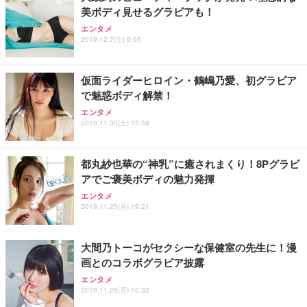
美ボディ見せるグラビアも！
エンタメ
2019.12.7(土) 9:05
仮面ライダーヒロイン・鶴嶋乃愛、初グラビア
で魅惑ボディ解禁！
エンタメ
2019.11.30(土) 13:38
都丸紗也華の“神乳”に癒されまくり！8Pグラビ
アでご褒美ボディの魅力発揮
エンタメ
2019.11.25(月) 19:21
大間乃トーコがセクシーな保健室の先生に！漫
画とのコラボグラビア披露
エンタメ
2019.11.25(月) 10:32