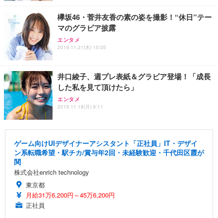
欅坂46・菅井友香の素の姿を撮影！“休日”テー
マのグラビア披露
エンタメ
2019.11.21(木) 15:05
井口綾子、週プレ表紙＆グラビア登場！「成長
した私を見て頂けたら」
エンタメ
2019.11.18(月) 9:11
ゲーム向けUIデザイナーアシスタント「正社員」IT・デザイ
ン系転職希望・駅チカ/賞与年2回・未経験歓迎・千代田区霞が
関
株式会社enrich technology
東京都
月給31万6,200円～45万6,200円
正社員