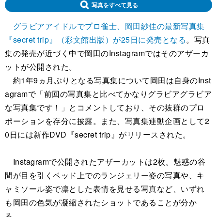
写真をすべて見る
グラビアアイドルでプロ雀士、岡田紗佳の最新写真集
『secret trip』（彩文館出版）が25日に発売となる
。写真
集の発売が近づく中で岡田のInstagramではそのアザーカ
ットが公開された。
約1年9ヵ月ぶりとなる写真集について岡田は自身のInst
agramで「前回の写真集と比べてかなりグラビアグラビア
な写真集です！」とコメントしており、その抜群のプロ
ポーションを存分に披露。また、写真集連動企画として2
0日には新作DVD『secret trip』がリリースされた。
Instagramで公開されたアザーカットは2枚。魅惑の谷
間が目を引くベッド上でのランジェリー姿の写真や、キ
ャミソール姿で凛とした表情を見せる写真など、いずれ
も岡田の色気が凝縮されたショットであることが分か
る。