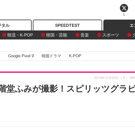
X
ジタル
SPEEDTEST
エ
韓流・K-POP
韓国・芸能
音楽
スポーツ
I
Google Pixel 9
韓国ドラマ
K-POP
2019年12月23日（月） 09
階堂ふみが撮影！スピリッツグラ