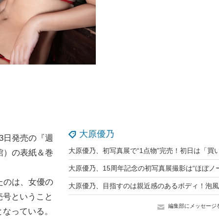
大原優乃
3日発売の『週
館）の表紙＆巻
たのは、女優の
売号ということ
編集部にメッセージ
となっている。