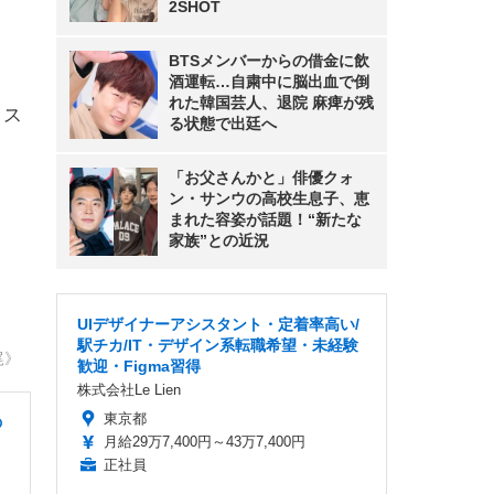
2SHOT
BTSメンバーからの借金に飲
酒運転…自粛中に脳出血で倒
れた韓国芸人、退院 麻痺が残
。ス
る状態で出廷へ
「お父さんかと」俳優クォ
ン・サンウの高校生息子、恵
まれた容姿が話題！“新たな
家族”との近況
UIデザイナーアシスタント・定着率高い/
駅チカ/IT・デザイン系転職希望・未経験
尾》
歓迎・Figma習得
株式会社Le Lien
東京都
の
月給29万7,400円～43万7,400円
正社員