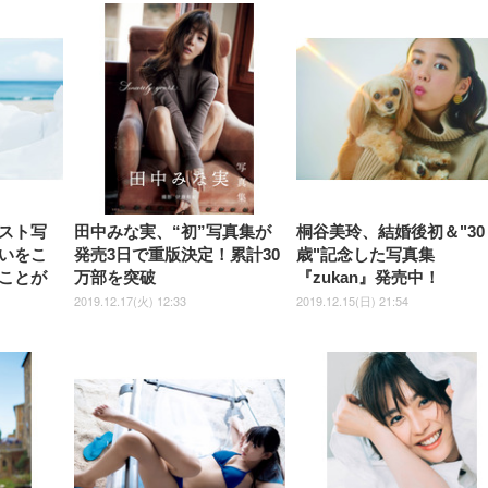
スト写
田中みな実、“初”写真集が
桐谷美玲、結婚後初＆"30
いをこ
発売3日で重版決定！累計30
歳"記念した写真集
ことが
万部を突破
『zukan』発売中！
2019.12.17(火) 12:33
2019.12.15(日) 21:54