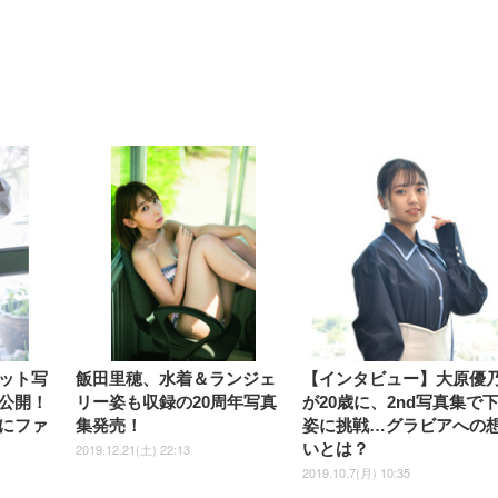
【整備済み品】Dell
【MiniLED/24.5inch/280Hz/
正品】27"ゲーミングモ
ANDWINT オフィスチ
アイリスオーヤマ ペ
Sezlife オフィスチェア デスク
ネオ・ルーライフ ネオ・オム
E2724HS 27インチ 液晶モ
Sezlife オフィスチェア デスク
Smart Basic(スマートベーシ
GRAPHT THE SHOOTER
ー DualSense 充電フッ
ア デスクチェア 肘なし
シーツ 超厚型 お徳用 
チェア 疲れない テレワーク
ツ L 中型犬用 26枚入り 単品
ニター フル
チェア 疲れない テレワーク
ック) 【Amazon.co.jp限定】
Gaming Monitor 24” Essential
き（CFI-ZDM1J）
ッシュ 通気性 ランバ
ュラー 200枚入
チェア 強化バックレスト 30
HD（1920×1080）VA 非光
チェア 強化バックレスト 30度
Smart Basic アイリスオーヤマ
ーミングモニター QD 24.5イ
ポート付き 腰サポート
【Amazon.co.jp限定】
￥1,800
￥15,800
￥34,980
9,979
度ロッキング機能 人間工学 椅
沢 HDMI/DisplayPort/VGA
ロッキング機能 人間工学 椅子
ペットシーツ 超厚型 お徳用
￥4,139
￥3,731
1ms FHD 量子ドット 残像低減
ス圧無段階昇降 360度
￥7,680
￥7,680
￥3,670
子 腰サポート 90度跳ね上げ
スピーカー内蔵 高さ調整 ス
腰サポート 90度跳ね上げ式ア
ワイド 100枚入 (x 1) (ケース
年保証 | 輝点保証 | 日本メーカ
転 キャスター付き コ
式アームレスト 3Dヘッドレス
イベル VESA対応
ームレスト 3Dヘッドレスト
販売)
クト 幅52×奥行58.5×
ト ハンガー付き 高反発クッシ
ComfortView ビジネス向け
ハンガー付き 高反発クッショ
84～96cm テレワーク
ョン PCチェア 通気性メッシ
ン PCチェア 通気性メッシュ
宅勤務 ブラック
ュ ゲーミング/勉強/事務用 お
ゲーミング/勉強/事務用 おし
しゃれ パソコンチェア (ブラ
ゃれ パソコンチェア (ホワイ
ック)
ト)
ット写
飯田里穂、水着＆ランジェ
【インタビュー】大原優
公開！
リー姿も収録の20周年写真
が20歳に、2nd写真集で
にファ
集発売！
姿に挑戦…グラビアへの
いとは？
2019.12.21(土) 22:13
2019.10.7(月) 10:35