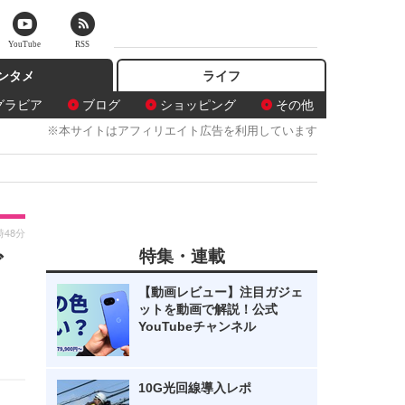
YouTube
RSS
ンタメ
ライフ
グラビア
ブログ
ショッピング
その他
※本サイトはアフィリエイト広告を利用しています
時48分
特集・連載
ビ
【動画レビュー】注目ガジェ
ットを動画で解説！公式
YouTubeチャンネル
10G光回線導入レポ