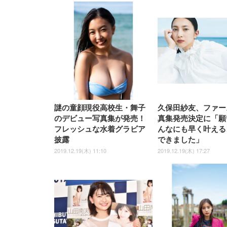
謎の童顔現役高校生・舞子
久保田紗友、ファー
のデビュー写真集が発売！
真集発売決定に「願
フレッシュな水着グラビア
んなにも早く叶える
披露
できました」
2019.12.19(木) 11:10
2019.12.19(木) 17:27