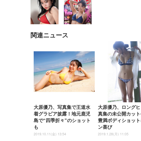
関連ニュース
EIZO ビジネス向けプレミア
EIZO ビジネス向けプレミア
【純
[EdoErgo] オフィスチェア 椅
Amazonベーシック ペットシ
SIHOO B100 オフィスチェア
Amazonベーシック ペットシ
ムモニター | FlexScan
ムモニター | FlexScan
ニタ
子 テレワーク 疲れない 跳ね
ーツ 薄型 レギュラー 1回使い
／デスクチェア メッシュチェ
ーツ 厚型 ワイド 42枚x2袋(84
EV3240X-WT | 31.5型4K
EV2740X-WT | 27.0型4K
ク付
上げ式アームレスト コンパク
捨て 無香料 ホワイト 300枚
ア 人間工学 疲れない ブラッ
枚) ホワイト(吸収面:ライトブ
UHD・USB Type-C・ホワイ
UHD・USB Type-C・ホワイ
ト 約105度ロッキング pc 事務
￥105,595
￥109,572
ク
ルー)
￥4
ト
ト
￥5,699
￥3,373
￥27,999
￥3,234
椅子 360度回転 座面昇降 強化
ナイロン樹脂ベース 通気性メ
ッシュ 在宅ワーク H-
WY01(黒網+黒枠+黒足)
大原優乃、写真集で王道水
大原優乃、ロングヒ
着グラビア披露！地元鹿児
真集の未公開カット
島で“四季折々”のショット
豊満ボディショット
も
ン喜び
2019.10.11(金) 13:54
2019.1.28(月) 11:05