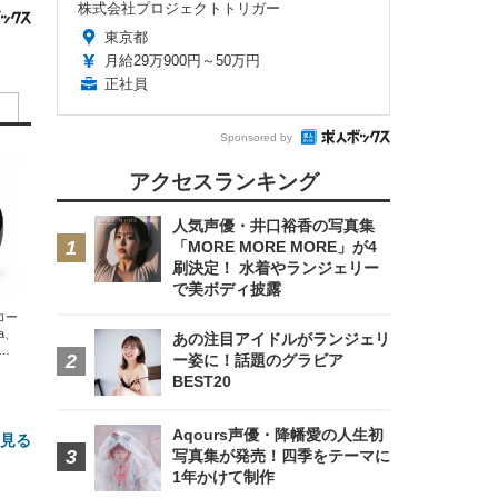
株式会社プロジェクトトリガー
東京都
月給29万900円～50万円
正社員
Sponsored by
アクセスランキング
人気声優・井口裕香の写真集
「MORE MORE MORE」が4
刷決定！ 水着やランジェリー
で美ボディ披露
エコー
xa、
あの注目アイドルがランジェリ
な
ー姿に！話題のグラビア
BEST20
Aqours声優・降幡愛の人生初
と見る
写真集が発売！四季をテーマに
1年かけて制作