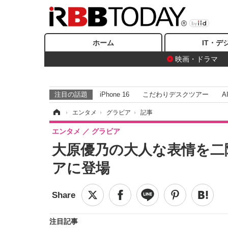
ホーム
IT・デ
映画・ドラマ
注目の話題
iPhone 16
こだわりデスクツアー
A
ホーム
›
エンタメ
›
グラビア
›
記事
エンタメ
グラビア
大原優乃の大人な表情を二
アに登場
注目記事