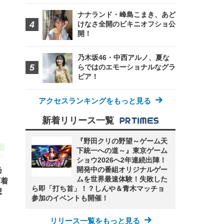
ナナランド・峰島こまき、あど
けなさ全開のビキニオフショ公
開！
乃木坂46・中西アルノ、夏な
らではのエモーショナルなグラ
FHD】
ェ
ット
 メ
ビア！
レギ
 ゲ
ーサ
ンチ
 ガ
 (3
回
アクセスランキングをもっと見る
ー)
ンパ
高さ
新着リリース一覧
 在
『野田クリの野望～ゲーム天
下統一への道～』東京ゲーム
ショウ2026へ2年連続出陣！
開発中の番組オリジナルゲー
乃
ムを世界最速体験！失敗した
下着
ら即「打ち首」！？しんや＆青木マッチョ
想
参加のイベントも開催！
リリース一覧をもっと見る