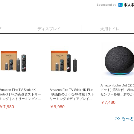
Sponsored by
ア
ディスプレイ
犬用トイレ
Amazon Echo Dot (
Amazon Fire TV Stick 4K
Amazon Fire TV Stick 4K Plus
ドット) 第5世代 - Ale
Select | 4Kの高画質ストリー
| 映画館のような4K体験 | スト
センサー搭載、鮮やか
ミング | ストリーミングメデ
リーミングメディアプレイヤ
サウンド｜チャコール
￥7,480
ィアプレイヤー
ー
￥7,980
￥9,980
>> もっ