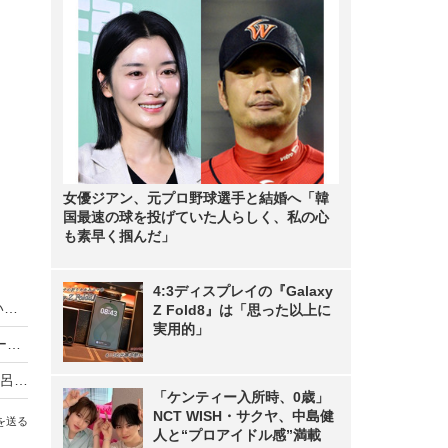
女優ジアン、元プロ野球選手と結婚へ「韓
国最速の球を投げていた人らしく、私の心
も素早く掴んだ」
4:3ディスプレイの『Galaxy
大原優乃、初写真展で“1点物”完売！初日は「買い手がつくプレッシャー」にドキドキ
Z Fold8』は「思った以上に
実用的」
大原優乃、15周年記念の初写真展撮影は“ほぼノーメイク”「生っぽさがすべて写っていると思います」
大原優乃、目指すのは親近感のあるボディ！泡風呂やランジェリーなど大胆カットの“こだわり”明かす
「ケンティー入所時、0歳」
NCT WISH・サクヤ、中島健
を送る
人と“プロアイドル感”満載