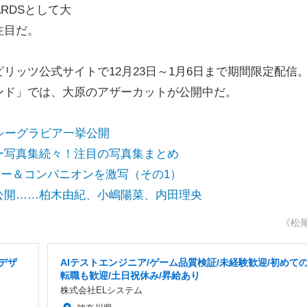
RDSとして大
注目だ。
ッツ公式サイトで12月23日～1月6日まで期間限定配信
ンド」では、大原のアザーカットが公開中だ。
シーグラビア一挙公開
ー写真集続々！注目の写真集まとめ
イヤー＆コンパニオンを激写（その1）
公開……柏木由紀、小嶋陽菜、内田理央
《松
・デザ
AIテストエンジニア/ゲーム品質検証/未経験歓迎/初めて
転職も歓迎/土日祝休み/昇給あり
株式会社ELシステム