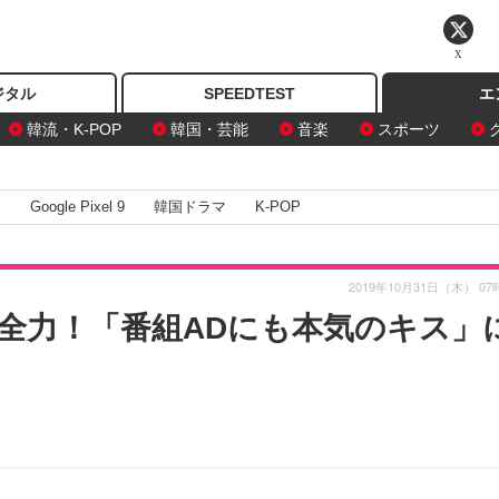
X
ジタル
SPEEDTEST
エ
韓流・K-POP
韓国・芸能
音楽
スポーツ
I
Google Pixel 9
韓国ドラマ
K-POP
2019年10月31日（木） 07
全力！「番組ADにも本気のキス」