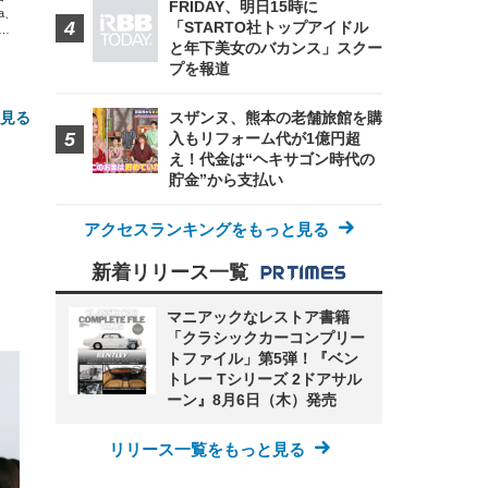
FRIDAY、明日15時に
xa、
「STARTO社トップアイドル
な
と年下美女のバカンス」スクー
プを報道
と見る
スザンヌ、熊本の老舗旅館を購
入もリフォーム代が1億円超
え！代金は“ヘキサゴン時代の
貯金”から支払い
アクセスランキングをもっと見る
新着リリース一覧
マニアックなレストア書籍
FHD】
ェ
ット
「クラシックカーコンプリー
 メ
レギ
 ゲ
ーサ
トファイル」第5弾！『ベン
ンチ
 ガ
トレー Tシリーズ 2ドアサル
 (3
回
ーン』8月6日（木）発売
ー)
ンパ
高さ
 在
リリース一覧をもっと見る