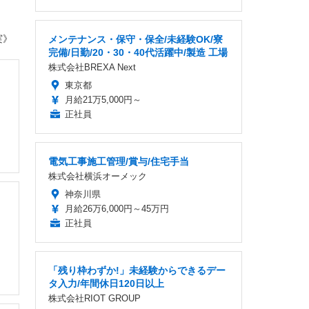
実》
メンテナンス・保守・保全/未経験OK/寮
完備/日勤/20・30・40代活躍中/製造 工場
株式会社BREXA Next
東京都
月給21万5,000円～
正社員
電気工事施工管理/賞与/住宅手当
株式会社横浜オーメック
神奈川県
月給26万6,000円～45万円
正社員
「残り枠わずか!」未経験からできるデー
タ入力/年間休日120日以上
株式会社RIOT GROUP