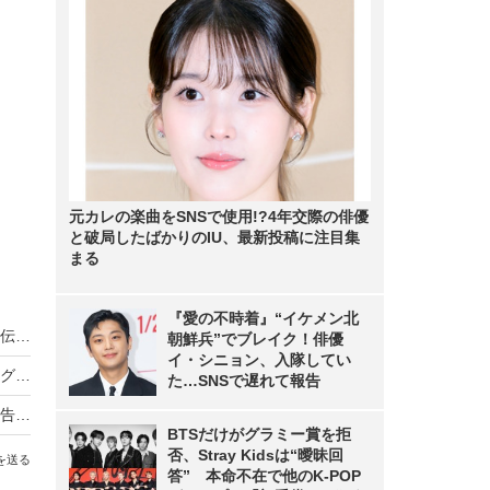
元カレの楽曲をSNSで使用!?4年交際の俳優
と破局したばかりのIU、最新投稿に注目集
まる
『愛の不時着』“イケメン北
ノンスタ井上、妻から思わぬ不満！意外にモテる伝説に黄信号
朝鮮兵”でブレイク！俳優
イ・シニョン、入隊してい
超とき宣・菅田愛貴、スタジオで突然号泣「他のグループを下げる風潮にイライラしちゃう」
た…SNSで遅れて報告
原田知世、芸能界入りのきっかけとなった俳優を告白「“会いたい”って思って」
BTSだけがグラミー賞を拒
否、Stray Kidsは“曖昧回
を送る
答” 本命不在で他のK-POP