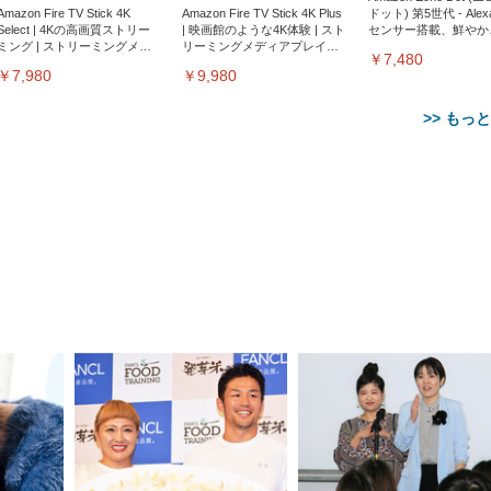
Amazon Fire TV Stick 4K
Amazon Fire TV Stick 4K Plus
ドット) 第5世代 - Ale
Select | 4Kの高画質ストリー
| 映画館のような4K体験 | スト
センサー搭載、鮮やか
ミング | ストリーミングメデ
リーミングメディアプレイヤ
サウンド｜チャコール
￥7,480
ィアプレイヤー
ー
￥7,980
￥9,980
>> もっ
【整備済み品】Dell
【MiniLED/24.5inch/280Hz/
正品】27"ゲーミングモ
ANDWINT オフィスチ
アイリスオーヤマ ペ
Sezlife オフィスチェア デスク
ネオ・ルーライフ ネオ・オム
E2724HS 27インチ 液晶モ
Sezlife オフィスチェア デスク
Smart Basic(スマートベーシ
GRAPHT THE SHOOTER
ー DualSense 充電フッ
ア デスクチェア 肘なし
シーツ 超厚型 お徳用 
チェア 疲れない テレワーク
ツ L 中型犬用 26枚入り 単品
ニター フル
チェア 疲れない テレワーク
ック) 【Amazon.co.jp限定】
Gaming Monitor 24” Essential
き（CFI-ZDM1J）
ッシュ 通気性 ランバ
ュラー 200枚入
チェア 強化バックレスト 30
HD（1920×1080）VA 非光
チェア 強化バックレスト 30度
Smart Basic アイリスオーヤマ
ーミングモニター QD 24.5イ
ポート付き 腰サポート
【Amazon.co.jp限定】
￥1,800
￥15,800
￥34,980
9,979
度ロッキング機能 人間工学 椅
沢 HDMI/DisplayPort/VGA
ロッキング機能 人間工学 椅子
ペットシーツ 超厚型 お徳用
￥4,139
￥3,731
1ms FHD 量子ドット 残像低減
ス圧無段階昇降 360度
￥7,680
￥7,680
￥3,670
子 腰サポート 90度跳ね上げ
スピーカー内蔵 高さ調整 ス
腰サポート 90度跳ね上げ式ア
ワイド 100枚入 (x 1) (ケース
年保証 | 輝点保証 | 日本メーカ
転 キャスター付き コ
式アームレスト 3Dヘッドレス
イベル VESA対応
ームレスト 3Dヘッドレスト
販売)
クト 幅52×奥行58.5×
ト ハンガー付き 高反発クッシ
ComfortView ビジネス向け
ハンガー付き 高反発クッショ
84～96cm テレワーク
ョン PCチェア 通気性メッシ
ン PCチェア 通気性メッシュ
宅勤務 ブラック
ュ ゲーミング/勉強/事務用 お
ゲーミング/勉強/事務用 おし
しゃれ パソコンチェア (ブラ
ゃれ パソコンチェア (ホワイ