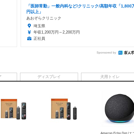
「医師常勤」一般内科など/クリニック/高額年収「1,800
円以上」
あおぞらクリニック
埼玉県
年収1,200万円～2,200万円
正社員
Sponsored by
ア
ディスプレイ
犬用トイレ
Amazon Echo Dot (