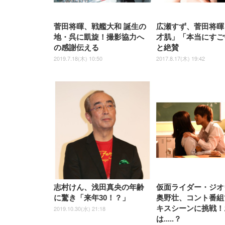
菅田将暉、戦艦大和 誕生の
広瀬すず、菅田将暉
地・呉に凱旋！撮影協力へ
才肌」「本当にすご
の感謝伝える
と絶賛
2019.7.18(木) 10:50
2017.8.17(木) 19:42
志村けん、浅田真央の年齢
仮面ライダー・ジオ
に驚き「来年30！？」
奥野壮、コント番組
キスシーンに挑戦！
2019.10.30(水) 21:18
は.....？