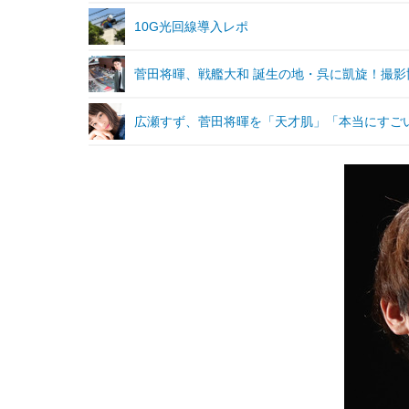
10G光回線導入レポ
菅田将暉、戦艦大和 誕生の地・呉に凱旋！撮影
広瀬すず、菅田将暉を「天才肌」「本当にすご