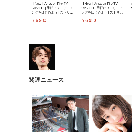
【New】Amazon Fire TV
【New】Amazon Fire TV
Stick HD | 手軽にストリーミ
Stick HD | 手軽にストリーミ
ングをはじめよう | ストリー
ングをはじめよう | ストリー
ミングメディアプレイヤー
ミングメディアプレイヤー
￥6,980
￥6,980
関連ニュース
EIZO ビジネス向けプレミア
EIZO ビジネス向けプレミア
【純
[EdoErgo] オフィスチェア 椅
Amazonベーシック ペットシ
SIHOO B100 オフィスチェア
Amazonベーシック ペットシ
ムモニター | FlexScan
ムモニター | FlexScan
ニタ
子 テレワーク 疲れない 跳ね
ーツ 薄型 レギュラー 1回使い
／デスクチェア メッシュチェ
ーツ 厚型 ワイド 42枚x2袋(84
EV3240X-WT | 31.5型4K
EV2740X-WT | 27.0型4K
ク付
上げ式アームレスト コンパク
捨て 無香料 ホワイト 300枚
ア 人間工学 疲れない ブラッ
枚) ホワイト(吸収面:ライトブ
UHD・USB Type-C・ホワイ
UHD・USB Type-C・ホワイ
ト 約105度ロッキング pc 事務
￥105,595
￥109,572
ク
ルー)
￥4
ト
ト
￥5,699
￥3,373
￥27,999
￥3,234
椅子 360度回転 座面昇降 強化
ナイロン樹脂ベース 通気性メ
ッシュ 在宅ワーク H-
WY01(黒網+黒枠+黒足)