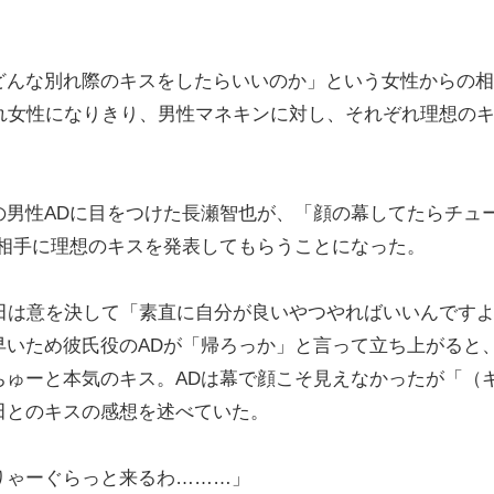
んな別れ際のキスをしたらいいのか」という女性からの相
ぞれ女性になりきり、男性マネキンに対し、それぞれ理想の
男性ADに目をつけた長瀬智也が、「顔の幕してたらチュ
を相手に理想のキスを発表してもらうことになった。
田は意を決して「素直に自分が良いやつやればいいんです
早いため彼氏役のADが「帰ろっか」と言って立ち上がると
ちゅーと本気のキス。ADは幕で顔こそ見えなかったが「（
田とのキスの感想を述べていた。
りゃーぐらっと来るわ………」