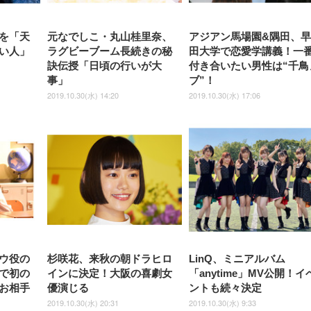
ック)
ト)
を「天
元なでしこ・丸山桂里奈、
アジアン馬場園&隅田、
い人」
ラグビーブーム長続きの秘
田大学で恋愛学講義！一
訣伝授「日頃の行いが大
付き合いたい男性は“千鳥
事」
ブ”！
2019.10.30(水) 14:20
2019.10.30(水) 17:06
ウ役の
杉咲花、来秋の朝ドラヒロ
LinQ、ミニアルバム
で初の
インに決定！大阪の喜劇女
「anytime」MV公開！イ
お相手
優演じる
ントも続々決定
2019.10.30(水) 20:31
2019.10.30(水) 9:33