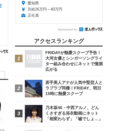
愛知県
万
月給26万円～40万円
正社員
Sponsored by
アクセスランキング
FRIDAYが熱愛スクープ予告！
大河女優とシンガーソングライ
ター組み合わせにネットで憶測
広がる
若手美人アナが人気中堅芸人と
ラブラブ同棲！FRIDAY、明日
15時に熱愛スクープ
乃木坂46・中西アルノ、どん
くさすぎる浴衣動画にネット
「相変わらず」「嘘でしょ…」
エコー