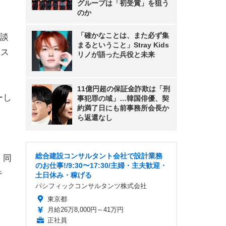
グループは「初受賞」を狙う
のか
「確かなことは、また必ず集
談
まるということ」Stray Kids
キス
リノが語った兵役と未来
11億円超の保証金詐欺は「刑
ーし
事犯罪の域」…韓国俳優、契
約満了日にも前事務所会長か
ら返還なし
よ
総合建設コンサルタント会社で設計業務
、同
のお仕事!/9:30〜17:30/主婦・主夫歓迎・
キ
土日休み・稼げる
パシフィックコンサルタンツ株式会社
東京都
月給26万8,000円～41万円
正社員