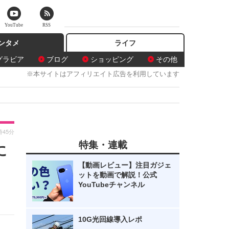
YouTube
RSS
ンタメ
ライフ
グラビア
ブログ
ショッピング
その他
※本サイトはアフィリエイト広告を利用しています
時45分
特集・連載
に
【動画レビュー】注目ガジェ
ットを動画で解説！公式
YouTubeチャンネル
10G光回線導入レポ