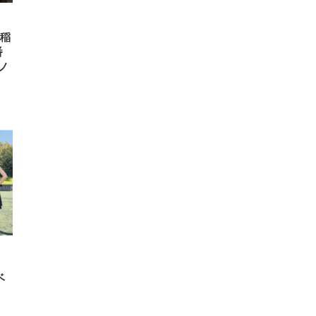
早稲
番
ノ
ベ