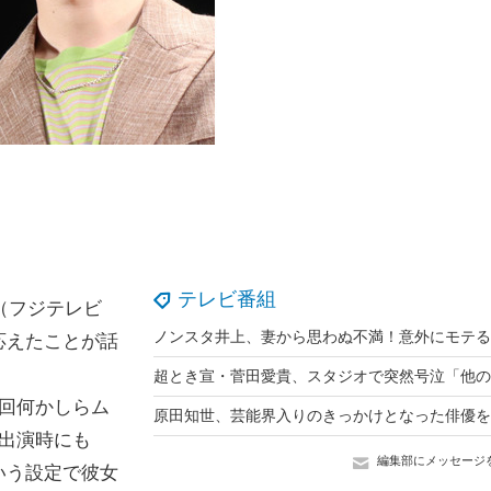
テレビ番組
（フジテレビ
応えたことが話
回何かしらム
出演時にも
編集部にメッセージ
いう設定で彼女