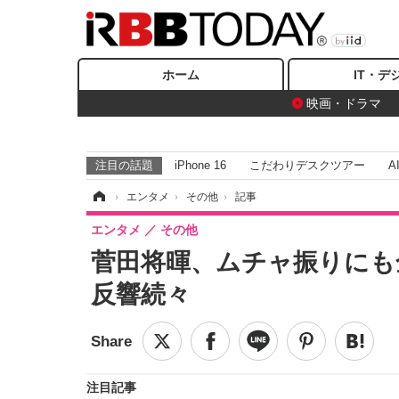
ホーム
IT・デ
映画・ドラマ
注目の話題
iPhone 16
こだわりデスクツアー
A
ホーム
›
エンタメ
›
その他
›
記事
エンタメ
その他
菅田将暉、ムチャ振りにも
反響続々
注目記事