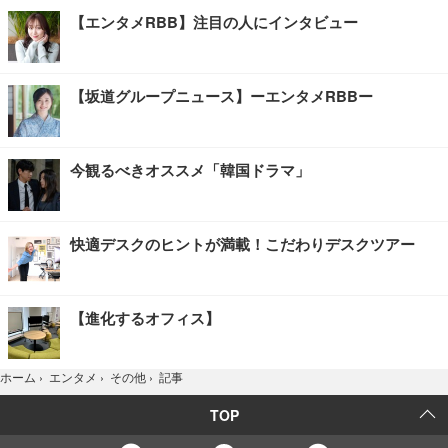
【エンタメRBB】注目の人にインタビュー
【坂道グループニュース】ーエンタメRBBー
今観るべきオススメ「韓国ドラマ」
快適デスクのヒントが満載！こだわりデスクツアー
【進化するオフィス】
記事
ホーム
›
エンタメ
›
その他
›
TOP