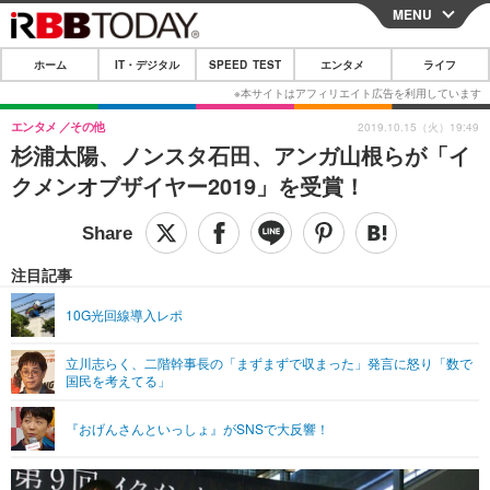
MENU
CLOSE
ホーム
IT・デジタル
SPEED TEST
エンタメ
ライフ
ホーム
IT・デジタル
エンタメ
その他
2019.10.15（火）19:49
杉浦太陽、ノンスタ石田、アンガ山根らが「イ
IT・デジタルTOP
スマートフォン
SPEED TEST
クメンオブザイヤー2019」を受賞！
ネタ
ガジェット・ツール
エンタメ
ショッピング
その他
エンタメTOP
映画・ドラマ
ライフ
注目記事
韓流・K-POP
韓国・芸能
ライフTOP
グルメ
リリース一覧
10G光回線導入レポ
音楽
スポーツ
ペット
ショッピング
プッシュ通知の停止方法
立川志らく、二階幹事長の「まずまずで収まった」発言に怒り「数で
国民を考えてる」
グラビア
ブログ
その他
ショッピング
その他
『おげんさんといっしょ』がSNSで大反響！