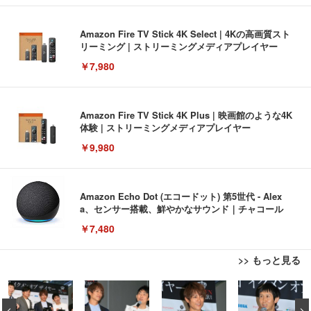
Amazon Fire TV Stick 4K Select | 4Kの高画質スト
リーミング | ストリーミングメディアプレイヤー
￥7,980
Amazon Fire TV Stick 4K Plus | 映画館のような4K
体験 | ストリーミングメディアプレイヤー
￥9,980
Amazon Echo Dot (エコードット) 第5世代 - Alex
a、センサー搭載、鮮やかなサウンド｜チャコール
￥7,480
>> もっと見る
[EdoErgo] オフィスチェア 椅子 テレワーク 疲れな
EIZO ビジネス向けプレミアムモニター | FlexScan
Amazonベーシック ペットシーツ 薄型 レギュラー 1
い 跳ね上げ式アームレスト コンパクト 約105度ロッ
EV3240X-WT | 31.5型4K UHD・USB Type-C・ホワ
回使い捨て 無香料 ホワイト 300枚