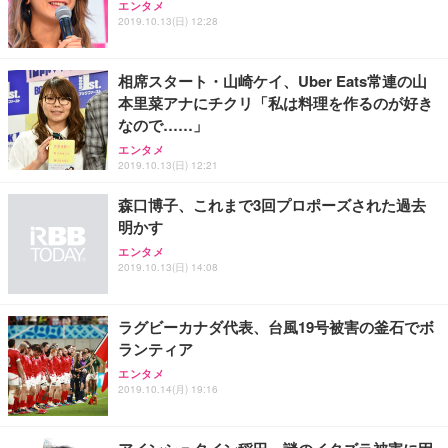
ッシュ 通気性 ランバーサポート付き 腰サポート ガ
HOOTER Gaming Monitor 24” Essential ゲーミン
エンタメ
ュラー 200枚入【Amazon.co.jp限定】
ス圧無段階昇降 360度回転 キャスター付き コンパク
グモニター QD 24.5インチ 1ms FHD 量子ドット 残
2019.10.13(日) 12:28
ト 幅52×奥行58.5×高さ84～96cm テレワーク 在宅
像低減 (3年保証 | 輝点保証 | 日本メーカー)
￥3,731
￥4,139
￥34,980
勤務 ブラック
相席スタート・山崎ケイ、Uber Eats常連の山
本里菜アナにチクリ「私は料理を作るのが好き
なので……」
エンタメ
2019.10.13(日) 12:21
森口博子、これまで3回プロポーズされた過去
明かす
エンタメ
2019.10.13(日) 14:08
ラグビーカナダ代表、台風19号被害の釜石でボ
ランティア
エンタメ
2019.10.14(月) 19:16