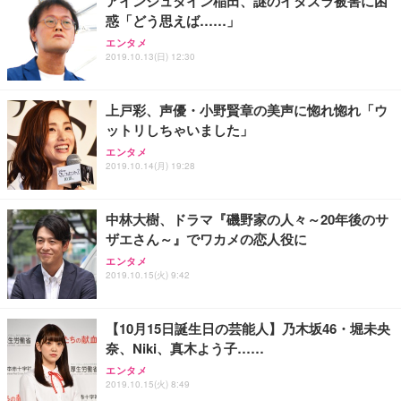
アインシュタイン稲田、謎のイタズラ被害に困
惑「どう思えば……」
エンタメ
2019.10.13(日) 12:30
上戸彩、声優・小野賢章の美声に惚れ惚れ「ウ
ットリしちゃいました」
エンタメ
2019.10.14(月) 19:28
中林大樹、ドラマ『磯野家の人々～20年後のサ
ザエさん～』でワカメの恋人役に
エンタメ
2019.10.15(火) 9:42
【10月15日誕生日の芸能人】乃木坂46・堀未央
奈、Niki、真木よう子……
エンタメ
2019.10.15(火) 8:49