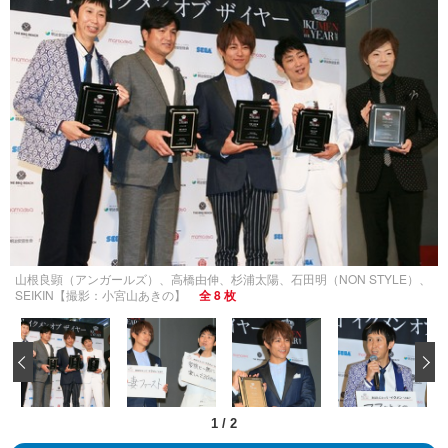
山根良顕（アンガールズ）、高橋由伸、杉浦太陽、石田明（NON STYLE）、
SEIKIN【撮影：小宮山あきの】
全 8 枚
‹
1
/
2