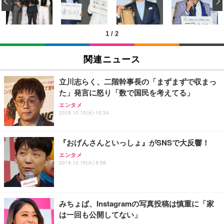
‹
キング pc 事務椅子 360度回転 座面昇降 強化ナイロ
イト
ン樹脂ベース 通気性メッシュ 在宅ワーク H-WY01
￥3,373
￥5,699
￥105,595
(黒網+黒枠+黒足)
1
/
2
EIZO ビジネス向けプレミアムモニター | FlexScan
SIHOO B100 オフィスチェア／デスクチェア メッシ
Amazonベーシック ペットシーツ 厚型 ワイド 42枚
EV2740X-WT | 27.0型4K UHD・USB Type-C・ホワ
ュチェア 人間工学 疲れない ブラック
x2袋(84枚) ホワイト(吸収面:ライトブルー)
関連ニュース
イト
￥27,999
￥3,234
￥109,572
立川志らく、二階幹事長の「まずまずで収まっ
た」発言に怒り「数で国民を考えてる」
Sezlife オフィスチェア デスクチェア 疲れない テレ
【純正品】27"ゲーミングモニター DualSense 充電
ネオ・ルーライフ ネオ・オムツ L 中型犬用 26枚入
エンタメ
ワーク チェア 強化バックレスト 30度ロッキング機
2019.10.15(火) 10:34
フック付き（CFI-ZDM1J）
り 単品
能 人間工学 椅子 腰サポート 90度跳ね上げ式アーム
レスト 3Dヘッドレスト ハンガー付き 高反発クッシ
￥49,979
￥1,800
￥7,680
ョン PCチェア 通気性メッシュ ゲーミング/勉強/事
『おげんさんといっしょ』がSNSで大反響！
務用 おしゃれ パソコンチェア (ブラック)
エンタメ
Sezlife オフィスチェア デスクチェア 疲れない テレ
【整備済み品】Dell E2724HS 27インチ 液晶モニタ
Smart Basic(スマートベーシック) 【Amazon.co.jp
2019.10.15(火) 8:58
ワーク チェア 強化バックレスト 30度ロッキング機
ー フルHD（1920×1080）VA 非光沢 HDMI/DisplayP
限定】 Smart Basic アイリスオーヤマ ペットシーツ
能 人間工学 椅子 腰サポート 90度跳ね上げ式アーム
ort/VGA スピーカー内蔵 高さ調整 スイベル VESA対
超厚型 お徳用 ワイド 100枚入 (x 1) (ケース販売)
レスト 3Dヘッドレスト ハンガー付き 高反発クッシ
応 ComfortView ビジネス向け
￥7,680
￥15,800
￥3,670
ョン PCチェア 通気性メッシュ ゲーミング/勉強/事
みちょぱ、Instagramの写真投稿は慎重に「家
務用 おしゃれ パソコンチェア (ホワイト)
は一回も公開してない」
ANDWINT オフィスチェア デスクチェア 肘なし メ
【MiniLED/24.5inch/280Hz/FHD】GRAPHT THE S
アイリスオーヤマ ペットシーツ 超厚型 お徳用 レギ