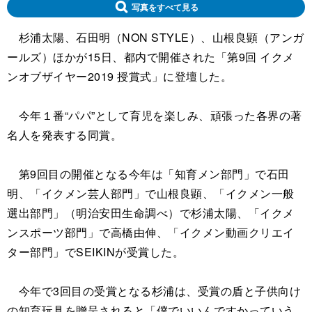
写真をすべて見る
杉浦太陽、石田明（NON STYLE）、山根良顕（アンガ
ールズ）ほかが15日、都内で開催された「第9回 イクメ
ンオブザイヤー2019 授賞式」に登壇した。
今年１番“パパ”として育児を楽しみ、頑張った各界の著
名人を発表する同賞。
第9回目の開催となる今年は「知育メン部門」で石田
明、「イクメン芸人部門」で山根良顕、「イクメン一般
選出部門」（明治安田生命調べ）で杉浦太陽、「イクメ
ンスポーツ部門」で高橋由伸、「イクメン動画クリエイ
ター部門」でSEIKINが受賞した。
今年で3回目の受賞となる杉浦は、受賞の盾と子供向け
の知育玩具を贈呈されると「僕でいいんですかっていう