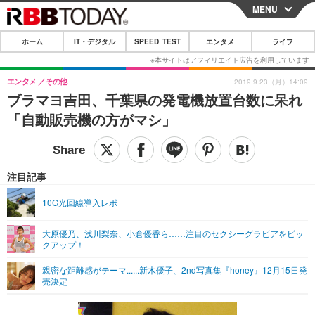
MENU
CLOSE
ホーム
IT・デジタル
SPEED TEST
エンタメ
ライフ
ホーム
IT・デジタル
エンタメ
その他
2019.9.23（月）14:09
ブラマヨ吉田、千葉県の発電機放置台数に呆れ
IT・デジタルTOP
スマートフォン
SPEED TEST
「自動販売機の方がマシ」
ネタ
ガジェット・ツール
エンタメ
ショッピング
その他
エンタメTOP
映画・ドラマ
ライフ
注目記事
韓流・K-POP
韓国・芸能
ライフTOP
グルメ
リリース一覧
10G光回線導入レポ
音楽
スポーツ
ペット
ショッピング
プッシュ通知の停止方法
大原優乃、浅川梨奈、小倉優香ら……注目のセクシーグラビアをピッ
クアップ！
グラビア
ブログ
その他
親密な距離感がテーマ......新木優子、2nd写真集『honey』12月15日発
ショッピング
その他
売決定