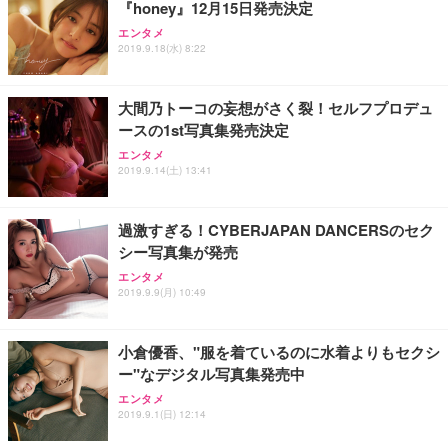
『honey』12月15日発売決定
Sezlife オフィスチェア デスクチェア 疲れない テレ
【整備済み品】Dell E2724HS 27インチ 液晶モニタ
Smart Basic(スマートベーシック) 【Amazon.co.jp
エンタメ
ワーク チェア 強化バックレスト 30度ロッキング機
ー フルHD（1920×1080）VA 非光沢 HDMI/DisplayP
限定】 Smart Basic アイリスオーヤマ ペットシーツ
2019.9.18(水) 8:22
能 人間工学 椅子 腰サポート 90度跳ね上げ式アーム
ort/VGA スピーカー内蔵 高さ調整 スイベル VESA対
超厚型 お徳用 ワイド 100枚入 (x 1) (ケース販売)
レスト 3Dヘッドレスト ハンガー付き 高反発クッシ
応 ComfortView ビジネス向け
￥7,680
￥15,800
￥3,670
ョン PCチェア 通気性メッシュ ゲーミング/勉強/事
大間乃トーコの妄想がさく裂！セルフプロデュ
務用 おしゃれ パソコンチェア (ホワイト)
ースの1st写真集発売決定
ANDWINT オフィスチェア デスクチェア 肘なし メ
【MiniLED/24.5inch/280Hz/FHD】GRAPHT THE S
アイリスオーヤマ ペットシーツ 超厚型 お徳用 レギ
ッシュ 通気性 ランバーサポート付き 腰サポート ガ
HOOTER Gaming Monitor 24” Essential ゲーミン
エンタメ
ュラー 200枚入【Amazon.co.jp限定】
ス圧無段階昇降 360度回転 キャスター付き コンパク
グモニター QD 24.5インチ 1ms FHD 量子ドット 残
2019.9.14(土) 13:41
ト 幅52×奥行58.5×高さ84～96cm テレワーク 在宅
像低減 (3年保証 | 輝点保証 | 日本メーカー)
￥3,731
￥4,139
￥34,980
勤務 ブラック
過激すぎる！CYBERJAPAN DANCERSのセク
シー写真集が発売
エンタメ
2019.9.9(月) 10:49
小倉優香、"服を着ているのに水着よりもセクシ
ー"なデジタル写真集発売中
エンタメ
2019.9.1(日) 12:14