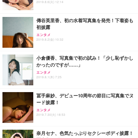
2019.8.6(火) 12:14
傳谷英里香、初の水着写真集を発売！下着姿も
初披露
エンタメ
2019.8.2(金) 10:32
小倉優香、写真集で初の試み！「少し恥ずかし
かったのですが……」
エンタメ
2019.8.1(木) 7:25
冨手麻妙、デビュー10周年の節目に写真集でヌ
ード披露！
エンタメ
2019.7.30(火) 18:53
奈月セナ、色気たっぷりセクシーボディ披露！