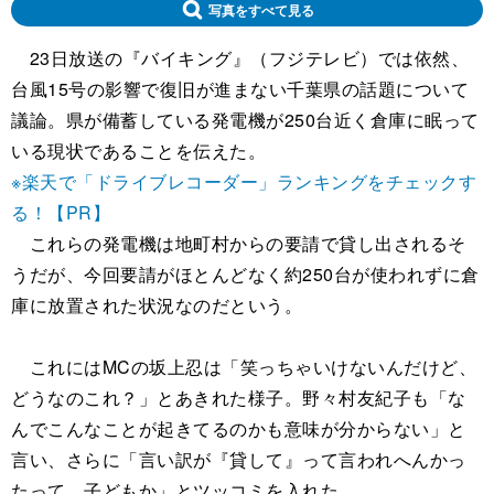
写真をすべて見る
23日放送の『バイキング』（フジテレビ）では依然、
台風15号の影響で復旧が進まない千葉県の話題について
議論。県が備蓄している発電機が250台近く倉庫に眠って
いる現状であることを伝えた。
※楽天で「ドライブレコーダー」ランキングをチェックす
る！【PR】
これらの発電機は地町村からの要請で貸し出されるそ
うだが、今回要請がほとんどなく約250台が使われずに倉
庫に放置された状況なのだという。
これにはMCの坂上忍は「笑っちゃいけないんだけど、
どうなのこれ？」とあきれた様子。野々村友紀子も「な
んでこんなことが起きてるのかも意味が分からない」と
言い、さらに「言い訳が『貸して』って言われへんかっ
たって、子どもか」とツッコミを入れた。