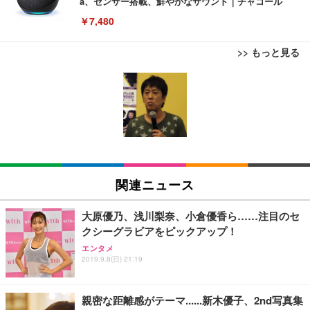
a、センサー搭載、鮮やかなサウンド｜チャコール
￥7,480
>> もっと見る
[EdoErgo] オフィスチェア 椅子 テレワーク 疲れな
EIZO ビジネス向けプレミアムモニター | FlexScan
Amazonベーシック ペットシーツ 薄型 レギュラー 1
い 跳ね上げ式アームレスト コンパクト 約105度ロッ
EV3240X-WT | 31.5型4K UHD・USB Type-C・ホワ
回使い捨て 無香料 ホワイト 300枚
キング pc 事務椅子 360度回転 座面昇降 強化ナイロ
イト
ン樹脂ベース 通気性メッシュ 在宅ワーク H-WY01
￥3,373
￥5,699
￥105,595
(黒網+黒枠+黒足)
EIZO ビジネス向けプレミアムモニター | FlexScan
SIHOO B100 オフィスチェア／デスクチェア メッシ
Amazonベーシック ペットシーツ 厚型 ワイド 42枚
EV2740X-WT | 27.0型4K UHD・USB Type-C・ホワ
ュチェア 人間工学 疲れない ブラック
x2袋(84枚) ホワイト(吸収面:ライトブルー)
関連ニュース
イト
￥27,999
￥3,234
￥109,572
大原優乃、浅川梨奈、小倉優香ら……注目のセ
クシーグラビアをピックアップ！
Sezlife オフィスチェア デスクチェア 疲れない テレ
【純正品】27"ゲーミングモニター DualSense 充電
ネオ・ルーライフ ネオ・オムツ L 中型犬用 26枚入
エンタメ
ワーク チェア 強化バックレスト 30度ロッキング機
2019.9.8(日) 21:19
フック付き（CFI-ZDM1J）
り 単品
能 人間工学 椅子 腰サポート 90度跳ね上げ式アーム
レスト 3Dヘッドレスト ハンガー付き 高反発クッシ
￥49,979
￥1,800
￥7,680
ョン PCチェア 通気性メッシュ ゲーミング/勉強/事
親密な距離感がテーマ......新木優子、2nd写真集
務用 おしゃれ パソコンチェア (ブラック)