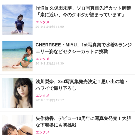
i☆Ris 久保田未夢、ソロ写真集先行カット解禁
「素に近い、今のクボタが詰まっています」
エンタメ
2019.8.24(土) 11:00
CHERRSEE・MIYU、1st写真集で水着&ランジ
ェリー姿などセクシーカットに挑戦
エンタメ
2019.8.23(金) 14:30
浅川梨奈、3rd写真集発売決定！思い出の地・
ハワイで撮り下ろし
エンタメ
2019.8.21(水) 12:17
矢作穂香、デビュー10周年に写真集発売！大胆
な下着姿にも初挑戦
エンタメ