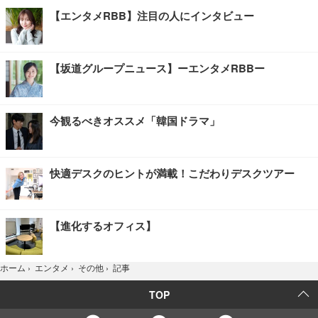
【エンタメRBB】注目の人にインタビュー
【坂道グループニュース】ーエンタメRBBー
今観るべきオススメ「韓国ドラマ」
快適デスクのヒントが満載！こだわりデスクツアー
【進化するオフィス】
記事
ホーム
›
エンタメ
›
その他
›
TOP