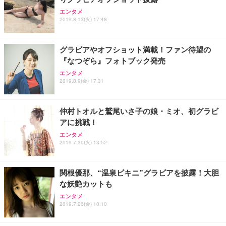
エンタメ
2019.8.13(火) 17:48
グラビアやオフショット満載！ファン待望の
『なつぞら』フォトブック発売
エンタメ
2019.8.9(金) 17:31
仲村トオルと鷲尾いさ子の娘・ミオ、初グラビ
アに挑戦！
エンタメ
2019.7.30(火) 13:52
関根優那、“温泉ビキニ”グラビアを披露！大胆
な妖艶カットも
エンタメ
2019.7.26(金) 10:10