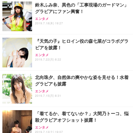
鈴木ふみ奈、異色の「工事現場のガードマン」
グラビアにファン興奮！
エンタメ
2019.7.18(木) 19:27
『天気の子』ヒロイン役の森七菜がコラボグラ
ビアを披露！
エンタメ
2019.7.22(月) 8:22
北向珠夕、自然体の爽やかな姿を見せる！水着
グラビアも披露
エンタメ
2019.7.15(月) 8:31
「着てるか、着てないか？」大間乃トーコ、悩
殺グラビアオフショット披露！
エンタメ
2019.7.13(土) 19:07