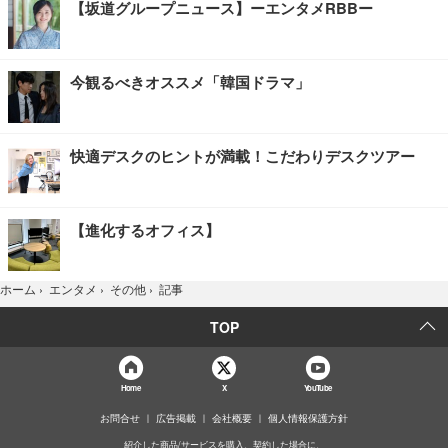
【坂道グループニュース】ーエンタメRBBー
今観るべきオススメ「韓国ドラマ」
快適デスクのヒントが満載！こだわりデスクツアー
【進化するオフィス】
記事
ホーム
›
エンタメ
›
その他
›
TOP
Home
X
YouTube
お問合せ
広告掲載
会社概要
個人情報保護方針
紹介した商品/サービスを購入、契約した場合に、