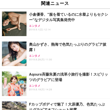
ュチェア 人間工学 疲れない ブラック
x2袋(84枚) ホワイト(吸収面:ライトブルー)
関連ニュース
イト
￥27,999
￥3,234
￥109,572
小倉優香、"服を着ているのに水着よりもセクシ
ー"なデジタル写真集発売中
Sezlife オフィスチェア デスクチェア 疲れない テレ
【純正品】27"ゲーミングモニター DualSense 充電
ネオ・ルーライフ ネオ・オムツ L 中型犬用 26枚入
エンタメ
ワーク チェア 強化バックレスト 30度ロッキング機
2019.9.1(日) 12:14
フック付き（CFI-ZDM1J）
り 単品
能 人間工学 椅子 腰サポート 90度跳ね上げ式アーム
レスト 3Dヘッドレスト ハンガー付き 高反発クッシ
￥49,979
￥1,800
￥7,680
ョン PCチェア 通気性メッシュ ゲーミング/勉強/事
奥山かずさ、熱海で色気たっぷりのグラビア披
務用 おしゃれ パソコンチェア (ブラック)
露！
Sezlife オフィスチェア デスクチェア 疲れない テレ
【整備済み品】Dell E2724HS 27インチ 液晶モニタ
Smart Basic(スマートベーシック) 【Amazon.co.jp
エンタメ
ワーク チェア 強化バックレスト 30度ロッキング機
ー フルHD（1920×1080）VA 非光沢 HDMI/DisplayP
限定】 Smart Basic アイリスオーヤマ ペットシーツ
2019.8.26(月) 11:00
能 人間工学 椅子 腰サポート 90度跳ね上げ式アーム
ort/VGA スピーカー内蔵 高さ調整 スイベル VESA対
超厚型 お徳用 ワイド 100枚入 (x 1) (ケース販売)
レスト 3Dヘッドレスト ハンガー付き 高反発クッシ
応 ComfortView ビジネス向け
￥7,680
￥15,800
￥3,670
ョン PCチェア 通気性メッシュ ゲーミング/勉強/事
Aqours斉藤朱夏の浅草小旅行を撮影！スピリッ
務用 おしゃれ パソコンチェア (ホワイト)
ツのグラビアに登場
ANDWINT オフィスチェア デスクチェア 肘なし メ
【MiniLED/24.5inch/280Hz/FHD】GRAPHT THE S
アイリスオーヤマ ペットシーツ 超厚型 お徳用 レギ
ッシュ 通気性 ランバーサポート付き 腰サポート ガ
HOOTER Gaming Monitor 24” Essential ゲーミン
エンタメ
ュラー 200枚入【Amazon.co.jp限定】
ス圧無段階昇降 360度回転 キャスター付き コンパク
グモニター QD 24.5インチ 1ms FHD 量子ドット 残
2019.8.19(月) 14:28
ト 幅52×奥行58.5×高さ84～96cm テレワーク 在宅
像低減 (3年保証 | 輝点保証 | 日本メーカー)
￥3,731
￥4,139
￥34,980
勤務 ブラック
Fカップボディで魅了！大原優乃、色気たっぷ
りグラビアオフショット披露