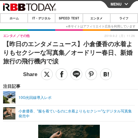
MENU
CLOSE
ホーム
IT・デジタル
SPEED TEST
エンタメ
ライフ
ホーム
IT・デジタル
エンタメ
その他
2019.9.2（月）11:26
【昨日のエンタメニュース】小倉優香の水着よ
IT・デジタルTOP
スマートフォン
SPEED TEST
りもセクシーな写真集／オードリー春日、新婚
ネタ
ガジェット・ツール
旅行の飛行機内で涙
エンタメ
ショッピング
その他
エンタメTOP
映画・ドラマ
ライフ
韓流・K-POP
韓国・芸能
注目記事
ライフTOP
グルメ
リリース一覧
音楽
スポーツ
10G光回線導入レポ
ペット
ショッピング
プッシュ通知の停止方法
グラビア
ブログ
その他
小倉優香、"服を着ているのに水着よりもセクシー"なデジタル写真集
発売中
ショッピング
その他