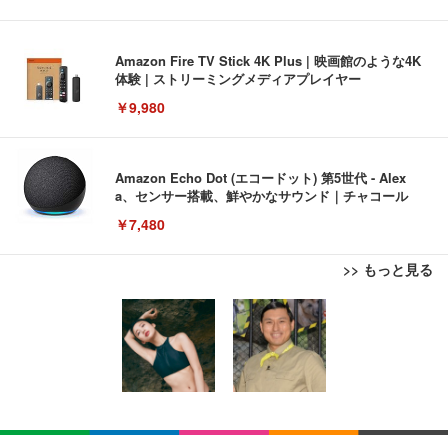
Amazon Fire TV Stick 4K Plus | 映画館のような4K
体験 | ストリーミングメディアプレイヤー
￥9,980
Amazon Echo Dot (エコードット) 第5世代 - Alex
a、センサー搭載、鮮やかなサウンド｜チャコール
￥7,480
>> もっと見る
[EdoErgo] オフィスチェア 椅子 テレワーク 疲れな
EIZO ビジネス向けプレミアムモニター | FlexScan
Amazonベーシック ペットシーツ 薄型 レギュラー 1
い 跳ね上げ式アームレスト コンパクト 約105度ロッ
EV3240X-WT | 31.5型4K UHD・USB Type-C・ホワ
回使い捨て 無香料 ホワイト 300枚
キング pc 事務椅子 360度回転 座面昇降 強化ナイロ
イト
ン樹脂ベース 通気性メッシュ 在宅ワーク H-WY01
￥3,373
￥5,699
￥105,595
(黒網+黒枠+黒足)
EIZO ビジネス向けプレミアムモニター | FlexScan
SIHOO B100 オフィスチェア／デスクチェア メッシ
Amazonベーシック ペットシーツ 厚型 ワイド 42枚
EV2740X-WT | 27.0型4K UHD・USB Type-C・ホワ