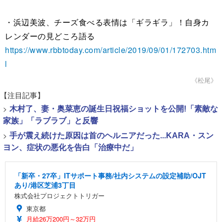
・浜辺美波、チーズ食べる表情は「ギラギラ」！自身カ
レンダーの見どころ語る
https://www.rbbtoday.com/article/2019/09/01/172703.htm
l
《松尾》
【注目記事】
>
木村了、妻・奥菜恵の誕生日祝福ショットを公開!「素敵な
家族」「ラブラブ」と反響
>
手が震え続けた原因は首のヘルニアだった...KARA・スン
ヨン、症状の悪化を告白「治療中だ」
「新卒・27卒」ITサポート事務/社内システムの設定補助/OJT
あり/港区芝浦3丁目
株式会社プロジェクトトリガー
東京都
月給26万200円～32万円