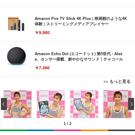
Amazon Fire TV Stick 4K Plus | 映画館のような4K
体験 | ストリーミングメディアプレイヤー
￥9,980
Amazon Echo Dot (エコードット) 第5世代 - Alex
a、センサー搭載、鮮やかなサウンド｜チャコール
￥7,480
>> もっと見る
[EdoErgo] オフィスチェア 椅子 テレワーク 疲れな
EIZO ビジネス向けプレミアムモニター | FlexScan
Amazonベーシック ペットシーツ 薄型 レギュラー 1
い 跳ね上げ式アームレスト コンパクト 約105度ロッ
EV3240X-WT | 31.5型4K UHD・USB Type-C・ホワ
‹
回使い捨て 無香料 ホワイト 300枚
キング pc 事務椅子 360度回転 座面昇降 強化ナイロ
イト
ン樹脂ベース 通気性メッシュ 在宅ワーク H-WY01
￥3,373
￥5,699
￥105,595
(黒網+黒枠+黒足)
1
/
2
EIZO ビジネス向けプレミアムモニター | FlexScan
SIHOO B100 オフィスチェア／デスクチェア メッシ
Amazonベーシック ペットシーツ 厚型 ワイド 42枚
EV2740X-WT | 27.0型4K UHD・USB Type-C・ホワ