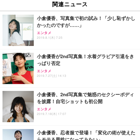
ュチェア 人間工学 疲れない ブラック
x2袋(84枚) ホワイト(吸収面:ライトブルー)
関連ニュース
イト
￥27,999
￥3,234
￥109,572
小倉優香、写真集で初の試み！「少し恥ずかし
かったのですが……」
Sezlife オフィスチェア デスクチェア 疲れない テレ
【純正品】27"ゲーミングモニター DualSense 充電
ネオ・ルーライフ ネオ・オムツ L 中型犬用 26枚入
エンタメ
ワーク チェア 強化バックレスト 30度ロッキング機
フック付き（CFI-ZDM1J）
り 単品
2019.8.1(木) 7:25
能 人間工学 椅子 腰サポート 90度跳ね上げ式アーム
レスト 3Dヘッドレスト ハンガー付き 高反発クッシ
￥49,979
￥1,800
￥7,680
ョン PCチェア 通気性メッシュ ゲーミング/勉強/事
小倉優香が2nd写真集！水着グラビア引退をき
務用 おしゃれ パソコンチェア (ブラック)
っぱり否定
Sezlife オフィスチェア デスクチェア 疲れない テレ
【整備済み品】Dell E2724HS 27インチ 液晶モニタ
Smart Basic(スマートベーシック) 【Amazon.co.jp
エンタメ
ワーク チェア 強化バックレスト 30度ロッキング機
ー フルHD（1920×1080）VA 非光沢 HDMI/DisplayP
限定】 Smart Basic アイリスオーヤマ ペットシーツ
2019.7.27(土) 14:13
能 人間工学 椅子 腰サポート 90度跳ね上げ式アーム
ort/VGA スピーカー内蔵 高さ調整 スイベル VESA対
超厚型 お徳用 ワイド 100枚入 (x 1) (ケース販売)
レスト 3Dヘッドレスト ハンガー付き 高反発クッシ
応 ComfortView ビジネス向け
￥7,680
￥15,800
￥3,670
ョン PCチェア 通気性メッシュ ゲーミング/勉強/事
小倉優香、2nd写真集で魅惑のセクシーボディ
務用 おしゃれ パソコンチェア (ホワイト)
を披露！自宅ショットも初公開
ANDWINT オフィスチェア デスクチェア 肘なし メ
【MiniLED/24.5inch/280Hz/FHD】GRAPHT THE S
アイリスオーヤマ ペットシーツ 超厚型 お徳用 レギ
ッシュ 通気性 ランバーサポート付き 腰サポート ガ
HOOTER Gaming Monitor 24” Essential ゲーミン
エンタメ
ュラー 200枚入【Amazon.co.jp限定】
ス圧無段階昇降 360度回転 キャスター付き コンパク
グモニター QD 24.5インチ 1ms FHD 量子ドット 残
2019.7.18(木) 17:07
ト 幅52×奥行58.5×高さ84～96cm テレワーク 在宅
像低減 (3年保証 | 輝点保証 | 日本メーカー)
￥3,731
￥4,139
￥34,980
勤務 ブラック
小倉優香、忍者服で登場！「変化の術が使えた
らモテる男性になってみたい」