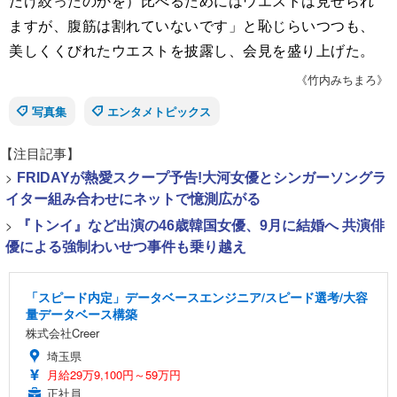
だけ絞ったのかを）比べるためにはウエストは見せられ
ますが、腹筋は割れていないです」と恥じらいつつも、
美しくくびれたウエストを披露し、会見を盛り上げた。
《竹内みちまろ》
写真集
エンタメトピックス
【注目記事】
>
FRIDAYが熱愛スクープ予告!大河女優とシンガーソングラ
イター組み合わせにネットで憶測広がる
>
『トンイ』など出演の46歳韓国女優、9月に結婚へ 共演俳
優による強制わいせつ事件も乗り越え
「スピード内定」データベースエンジニア/スピード選考/大容
量データベース構築
株式会社Creer
埼玉県
月給29万9,100円～59万円
正社員