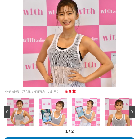
小倉優香【写真：竹内みちまろ】
全 8 枚
‹
1
/
2