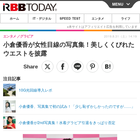
MENU
CLOSE
ホーム
IT・デジタル
SPEED TEST
エンタメ
ライフ
ホーム
IT・デジタル
エンタメ
グラビア
2019.8.31（土）14:19
小倉優香が女性目線の写真集！美しくくびれた
IT・デジタルTOP
スマートフォン
SPEED TEST
ウエストを披露
ネタ
ガジェット・ツール
エンタメ
ショッピング
その他
エンタメTOP
映画・ドラマ
ライフ
注目記事
韓流・K-POP
韓国・芸能
ライフTOP
グルメ
リリース一覧
10G光回線導入レポ
音楽
スポーツ
ペット
ショッピング
プッシュ通知の停止方法
小倉優香、写真集で初の試み！「少し恥ずかしかったのですが……」
グラビア
ブログ
その他
ショッピング
その他
小倉優香が2nd写真集！水着グラビア引退をきっぱり否定