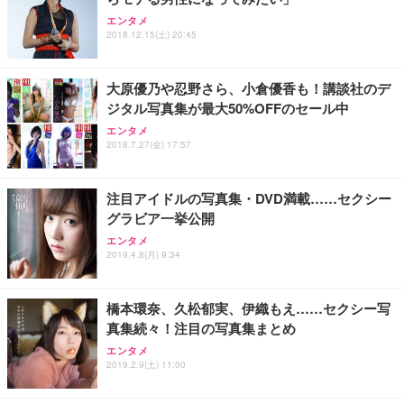
エンタメ
2018.12.15(土) 20:45
大原優乃や忍野さら、小倉優香も！講談社のデ
ジタル写真集が最大50%OFFのセール中
エンタメ
2018.7.27(金) 17:57
注目アイドルの写真集・DVD満載……セクシー
グラビア一挙公開
エンタメ
2019.4.8(月) 9:34
橋本環奈、久松郁実、伊織もえ……セクシー写
真集続々！注目の写真集まとめ
エンタメ
2019.2.9(土) 11:00