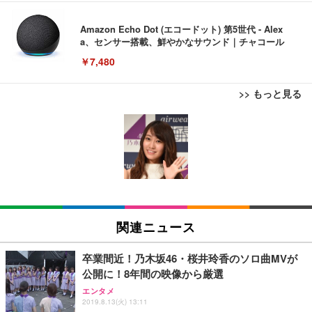
Amazon Echo Dot (エコードット) 第5世代 - Alex
a、センサー搭載、鮮やかなサウンド｜チャコール
￥7,480
>> もっと見る
[EdoErgo] オフィスチェア 椅子 テレワーク 疲れな
EIZO ビジネス向けプレミアムモニター | FlexScan
Amazonベーシック ペットシーツ 薄型 レギュラー 1
い 跳ね上げ式アームレスト コンパクト 約105度ロッ
EV3240X-WT | 31.5型4K UHD・USB Type-C・ホワ
回使い捨て 無香料 ホワイト 300枚
キング pc 事務椅子 360度回転 座面昇降 強化ナイロ
イト
ン樹脂ベース 通気性メッシュ 在宅ワーク H-WY01
￥3,373
￥5,699
￥105,595
(黒網+黒枠+黒足)
EIZO ビジネス向けプレミアムモニター | FlexScan
SIHOO B100 オフィスチェア／デスクチェア メッシ
Amazonベーシック ペットシーツ 厚型 ワイド 42枚
EV2740X-WT | 27.0型4K UHD・USB Type-C・ホワ
ュチェア 人間工学 疲れない ブラック
x2袋(84枚) ホワイト(吸収面:ライトブルー)
関連ニュース
イト
￥27,999
￥3,234
￥109,572
卒業間近！乃木坂46・桜井玲香のソロ曲MVが
公開に！8年間の映像から厳選
Sezlife オフィスチェア デスクチェア 疲れない テレ
【純正品】27"ゲーミングモニター DualSense 充電
ネオ・ルーライフ ネオ・オムツ L 中型犬用 26枚入
エンタメ
ワーク チェア 強化バックレスト 30度ロッキング機
フック付き（CFI-ZDM1J）
り 単品
2019.8.13(火) 13:11
能 人間工学 椅子 腰サポート 90度跳ね上げ式アーム