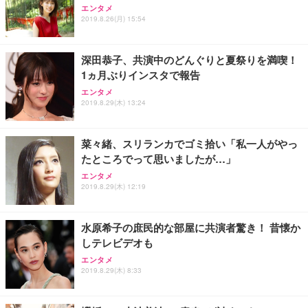
エンタメ
2019.8.26(月) 15:54
深田恭子、共演中のどんぐりと夏祭りを満喫！
1ヵ月ぶりインスタで報告
エンタメ
2019.8.29(木) 13:24
菜々緒、スリランカでゴミ拾い「私一人がやっ
たところでって思いましたが…」
エンタメ
2019.8.29(木) 12:19
水原希子の庶民的な部屋に共演者驚き！ 昔懐か
しテレビデオも
エンタメ
2019.8.29(木) 8:33