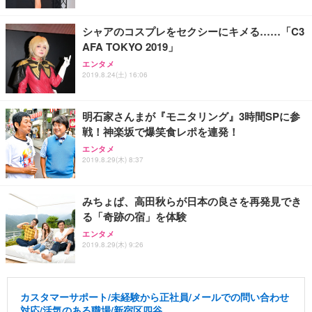
シャアのコスプレをセクシーにキメる……「C3
AFA TOKYO 2019」
エンタメ
2019.8.24(土) 16:06
明石家さんまが『モニタリング』3時間SPに参
戦！神楽坂で爆笑食レポを連発！
エンタメ
2019.8.29(木) 8:37
みちょぱ、高田秋らが日本の良さを再発見でき
る「奇跡の宿」を体験
エンタメ
2019.8.29(木) 9:26
カスタマーサポート/未経験から正社員/メールでの問い合わせ
対応/活気のある職場/新宿区四谷