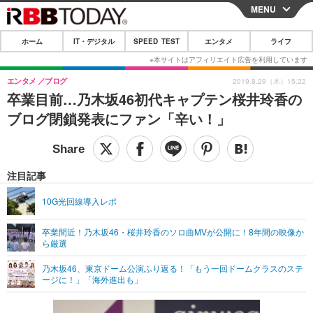
MENU
CLOSE
ホーム
IT・デジタル
SPEED TEST
エンタメ
ライフ
ホーム
IT・デジタル
エンタメ
ブログ
2019.8.29（木）15:22
卒業目前…乃木坂46初代キャプテン桜井玲香の
IT・デジタルTOP
スマートフォン
SPEED TEST
ブログ閉鎖発表にファン「辛い！」
ネタ
ガジェット・ツール
エンタメ
ショッピング
その他
エンタメTOP
映画・ドラマ
ライフ
注目記事
韓流・K-POP
韓国・芸能
ライフTOP
グルメ
リリース一覧
10G光回線導入レポ
音楽
スポーツ
ペット
ショッピング
プッシュ通知の停止方法
卒業間近！乃木坂46・桜井玲香のソロ曲MVが公開に！8年間の映像か
ら厳選
グラビア
ブログ
その他
乃木坂46、東京ドーム公演ふり返る！「もう一回ドームクラスのステ
ショッピング
その他
ージに！」「海外進出も」