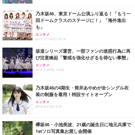
レスト 3Dヘッドレスト ハンガー付き 高反発クッシ
￥49,979
￥1,800
￥7,680
ョン PCチェア 通気性メッシュ ゲーミング/勉強/事
乃木坂46、東京ドーム公演ふり返る！「もう一
務用 おしゃれ パソコンチェア (ブラック)
回ドームクラスのステージに！」「海外進出
Sezlife オフィスチェア デスクチェア 疲れない テレ
【整備済み品】Dell E2724HS 27インチ 液晶モニタ
Smart Basic(スマートベーシック) 【Amazon.co.jp
も」
ワーク チェア 強化バックレスト 30度ロッキング機
ー フルHD（1920×1080）VA 非光沢 HDMI/DisplayP
限定】 Smart Basic アイリスオーヤマ ペットシーツ
能 人間工学 椅子 腰サポート 90度跳ね上げ式アーム
ort/VGA スピーカー内蔵 高さ調整 スイベル VESA対
超厚型 お徳用 ワイド 100枚入 (x 1) (ケース販売)
エンタメ
レスト 3Dヘッドレスト ハンガー付き 高反発クッシ
応 ComfortView ビジネス向け
2017.11.14(火) 18:18
￥7,680
￥15,800
￥3,670
ョン PCチェア 通気性メッシュ ゲーミング/勉強/事
務用 おしゃれ パソコンチェア (ホワイト)
坂道シリーズ運営、一部ファンの迷惑行為に再
び注意喚起「警戒を強化せざるを得ない事態」
ANDWINT オフィスチェア デスクチェア 肘なし メ
【MiniLED/24.5inch/280Hz/FHD】GRAPHT THE S
アイリスオーヤマ ペットシーツ 超厚型 お徳用 レギ
ッシュ 通気性 ランバーサポート付き 腰サポート ガ
HOOTER Gaming Monitor 24” Essential ゲーミン
エンタメ
ュラー 200枚入【Amazon.co.jp限定】
ス圧無段階昇降 360度回転 キャスター付き コンパク
グモニター QD 24.5インチ 1ms FHD 量子ドット 残
2019.8.29(木) 10:02
ト 幅52×奥行58.5×高さ84～96cm テレワーク 在宅
像低減 (3年保証 | 輝点保証 | 日本メーカー)
￥3,731
￥4,139
￥34,980
勤務 ブラック
乃木坂46の4期生・筒井あやめが全シングル衣
装の制服を着用！特設サイトオープン
エンタメ
2019.8.27(火) 8:35
欅坂46・小池美波、21歳の誕生日に地元兵庫で
1stソロ写真集お渡し会開催