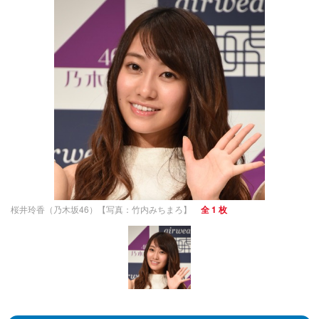
桜井玲香（乃木坂46）【写真：竹内みちまろ】
全 1 枚