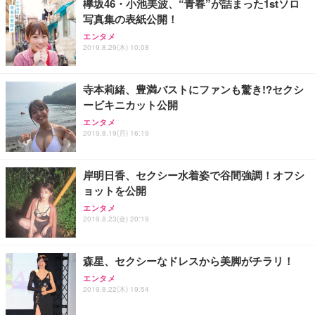
欅坂46・小池美波、“青春”が詰まった1stソロ
写真集の表紙公開！
エンタメ
2019.8.29(木) 10:08
寺本莉緒、豊満バストにファンも驚き!?セクシ
ービキニカット公開
エンタメ
2019.8.19(月) 16:19
岸明日香、セクシー水着姿で谷間強調！オフシ
ョットを公開
エンタメ
2019.8.23(金) 20:19
森星、セクシーなドレスから美脚がチラリ！
エンタメ
2019.8.22(木) 19:54