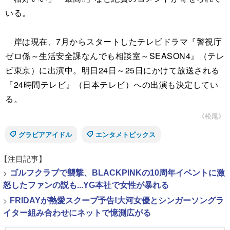
いる。
岸は現在、7月からスタートしたテレビドラマ『警視庁
ゼロ係～生活安全課なんでも相談室～SEASON4』（テレ
ビ東京）に出演中。明日24日～25日にかけて放送される
『24時間テレビ』（日本テレビ）への出演も決定してい
る。
《松尾》
グラビアアイドル
エンタメトピックス
【注目記事】
>
ゴルフクラブで襲撃、BLACKPINKの10周年イベントに激
怒したファンの説も...YG本社で女性が暴れる
>
FRIDAYが熱愛スクープ予告!大河女優とシンガーソングラ
イター組み合わせにネットで憶測広がる