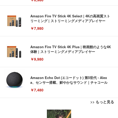
Amazon Fire TV Stick 4K Select | 4Kの高画質スト
リーミング | ストリーミングメディアプレイヤー
￥7,980
Amazon Fire TV Stick 4K Plus | 映画館のような4K
体験 | ストリーミングメディアプレイヤー
￥9,980
Amazon Echo Dot (エコードット) 第5世代 - Alex
a、センサー搭載、鮮やかなサウンド｜チャコール
￥7,480
>> もっと見る
[EdoErgo] オフィスチェア 椅子 テレワーク 疲れな
EIZO ビジネス向けプレミアムモニター | FlexScan
Amazonベーシック ペットシーツ 薄型 レギュラー 1
い 跳ね上げ式アームレスト コンパクト 約105度ロッ
EV3240X-WT | 31.5型4K UHD・USB Type-C・ホワ