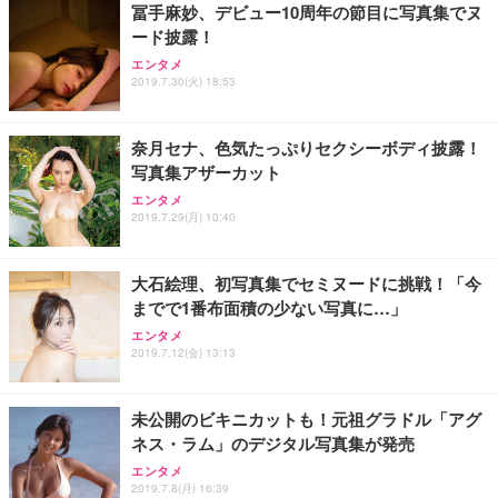
冨手麻妙、デビュー10周年の節目に写真集でヌ
ード披露！
エンタメ
2019.7.30(火) 18:53
奈月セナ、色気たっぷりセクシーボディ披露！
写真集アザーカット
エンタメ
2019.7.29(月) 10:40
大石絵理、初写真集でセミヌードに挑戦！「今
までで1番布面積の少ない写真に…」
エンタメ
2019.7.12(金) 13:13
未公開のビキニカットも！元祖グラドル「アグ
ネス・ラム」のデジタル写真集が発売
エンタメ
2019.7.8(月) 16:39