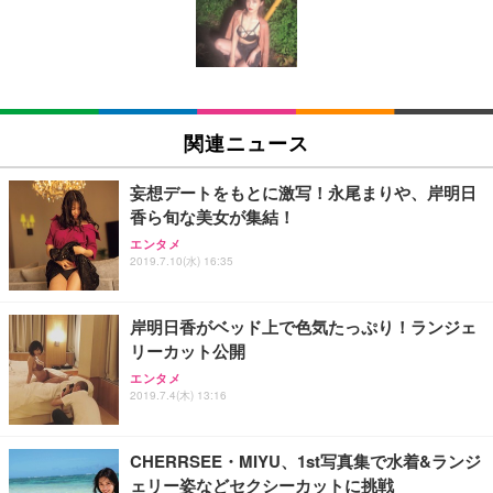
回使い捨て 無香料 ホワイト 300枚
キング pc 事務椅子 360度回転 座面昇降 強化ナイロ
イト
ン樹脂ベース 通気性メッシュ 在宅ワーク H-WY01
￥3,373
￥5,699
￥105,595
(黒網+黒枠+黒足)
EIZO ビジネス向けプレミアムモニター | FlexScan
SIHOO B100 オフィスチェア／デスクチェア メッシ
Amazonベーシック ペットシーツ 厚型 ワイド 42枚
EV2740X-WT | 27.0型4K UHD・USB Type-C・ホワ
ュチェア 人間工学 疲れない ブラック
x2袋(84枚) ホワイト(吸収面:ライトブルー)
関連ニュース
イト
￥27,999
￥3,234
￥109,572
妄想デートをもとに激写！永尾まりや、岸明日
香ら旬な美女が集結！
Sezlife オフィスチェア デスクチェア 疲れない テレ
【純正品】27"ゲーミングモニター DualSense 充電
ネオ・ルーライフ ネオ・オムツ L 中型犬用 26枚入
エンタメ
ワーク チェア 強化バックレスト 30度ロッキング機
2019.7.10(水) 16:35
フック付き（CFI-ZDM1J）
り 単品
能 人間工学 椅子 腰サポート 90度跳ね上げ式アーム
レスト 3Dヘッドレスト ハンガー付き 高反発クッシ
￥49,979
￥1,800
￥7,680
ョン PCチェア 通気性メッシュ ゲーミング/勉強/事
岸明日香がベッド上で色気たっぷり！ランジェ
務用 おしゃれ パソコンチェア (ブラック)
リーカット公開
Sezlife オフィスチェア デスクチェア 疲れない テレ
【整備済み品】Dell E2724HS 27インチ 液晶モニタ
Smart Basic(スマートベーシック) 【Amazon.co.jp
エンタメ
ワーク チェア 強化バックレスト 30度ロッキング機
ー フルHD（1920×1080）VA 非光沢 HDMI/DisplayP
限定】 Smart Basic アイリスオーヤマ ペットシーツ
2019.7.4(木) 13:16
能 人間工学 椅子 腰サポート 90度跳ね上げ式アーム
ort/VGA スピーカー内蔵 高さ調整 スイベル VESA対
超厚型 お徳用 ワイド 100枚入 (x 1) (ケース販売)
レスト 3Dヘッドレスト ハンガー付き 高反発クッシ
応 ComfortView ビジネス向け
￥7,680
￥15,800
￥3,670
ョン PCチェア 通気性メッシュ ゲーミング/勉強/事
CHERRSEE・MIYU、1st写真集で水着&ランジ
務用 おしゃれ パソコンチェア (ホワイト)
ェリー姿などセクシーカットに挑戦
ANDWINT オフィスチェア デスクチェア 肘なし メ
【MiniLED/24.5inch/280Hz/FHD】GRAPHT THE S