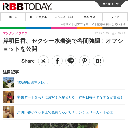
MENU
CLOSE
ホーム
IT・デジタル
SPEED TEST
エンタメ
ライフ
ホーム
IT・デジタル
エンタメ
ブログ
2019.8.23（金）20:19
岸明日香、セクシー水着姿で谷間強調！オフシ
IT・デジタルTOP
スマートフォン
SPEED TEST
ョットを公開
ネタ
ガジェット・ツール
エンタメ
ショッピング
その他
エンタメTOP
映画・ドラマ
ライフ
注目記事
韓流・K-POP
韓国・芸能
ライフTOP
グルメ
リリース一覧
10G光回線導入レポ
音楽
スポーツ
ペット
ショッピング
プッシュ通知の停止方法
妄想デートをもとに激写！永尾まりや、岸明日香ら旬な美女が集結！
グラビア
ブログ
その他
ショッピング
その他
岸明日香がベッド上で色気たっぷり！ランジェリーカット公開