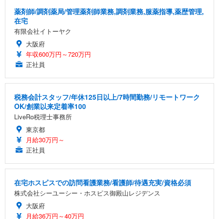
薬剤師/調剤薬局/管理薬剤師業務,調剤業務,服薬指導,薬歴管理,
在宅
有限会社イトーヤク
大阪府
年収600万円～720万円
正社員
税務会計スタッフ/年休125日以上/7時間勤務/リモートワーク
OK/創業以来定着率100
LiveRo税理士事務所
東京都
月給30万円～
正社員
在宅ホスピスでの訪問看護業務/看護師/待遇充実/資格必須
株式会社シーユーシー・ホスピス御殿山レジデンス
大阪府
月給36万円～40万円