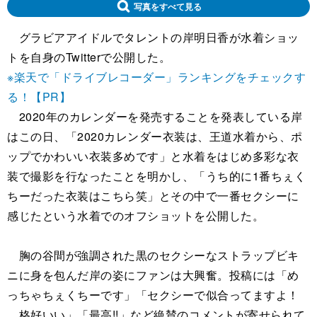
写真をすべて見る
グラビアアイドルでタレントの岸明日香が水着ショッ
トを自身のTwitterで公開した。
※楽天で「ドライブレコーダー」ランキングをチェックす
る！【PR】
2020年のカレンダーを発売することを発表している岸
はこの日、「2020カレンダー衣装は、王道水着から、ポ
ップでかわいい衣装多めです」と水着をはじめ多彩な衣
装で撮影を行なったことを明かし、「うち的に1番ちぇく
ちーだった衣装はこちら笑」とその中で一番セクシーに
感じたという水着でのオフショットを公開した。
胸の谷間が強調された黒のセクシーなストラップビキ
ニに身を包んだ岸の姿にファンは大興奮。投稿には「め
っちゃちぇくちーです」「セクシーで似合ってますよ！
格好いい」「最高!!」など絶賛のコメントが寄せられて