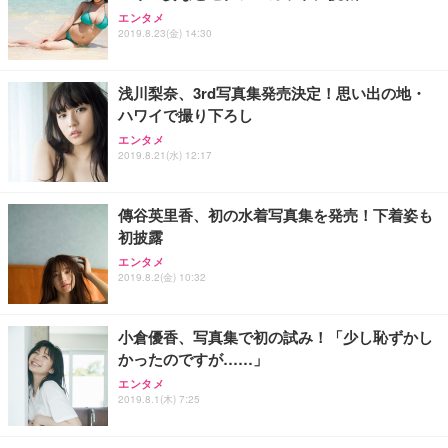
アイリスオーヤマ ペットシーツ 超厚型 お徳用 レギ
ッシュ 通気性 ランバーサポート付き 腰サポート ガ
HOOTER Gaming Monitor 24” Essential ゲーミン
エンタメ
ュラー 200枚入【Amazon.co.jp限定】
ス圧無段階昇降 360度回転 キャスター付き コンパク
グモニター QD 24.5インチ 1ms FHD 量子ドット 残
2019.8.23(金) 14:30
ト 幅52×奥行58.5×高さ84～96cm テレワーク 在宅
像低減 (3年保証 | 輝点保証 | 日本メーカー)
￥3,731
￥4,139
￥34,980
勤務 ブラック
浅川梨奈、3rd写真集発売決定！思い出の地・
ハワイで撮り下ろし
エンタメ
2019.8.21(水) 12:17
傳谷英里香、初の水着写真集を発売！下着姿も
初披露
エンタメ
2019.8.2(金) 10:32
小倉優香、写真集で初の試み！「少し恥ずかし
かったのですが……」
エンタメ
2019.8.1(木) 7:25