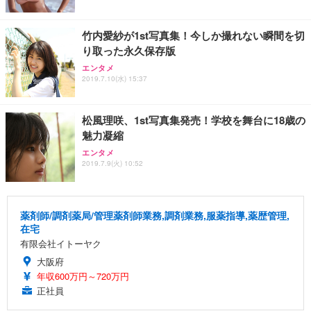
竹内愛紗が1st写真集！今しか撮れない瞬間を切
り取った永久保存版
エンタメ
2019.7.10(水) 15:37
松風理咲、1st写真集発売！学校を舞台に18歳の
魅力凝縮
エンタメ
2019.7.9(火) 10:52
薬剤師/調剤薬局/管理薬剤師業務,調剤業務,服薬指導,薬歴管理,
在宅
有限会社イトーヤク
大阪府
年収600万円～720万円
正社員