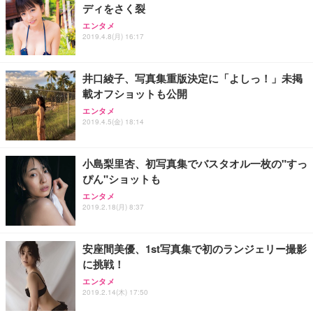
ディをさく裂
エンタメ
2019.4.8(月) 16:17
井口綾子、写真集重版決定に「よしっ！」未掲
載オフショットも公開
エンタメ
2019.4.5(金) 18:14
小島梨里杏、初写真集でバスタオル一枚の"すっ
ぴん"ショットも
エンタメ
2019.2.18(月) 8:37
安座間美優、1st写真集で初のランジェリー撮影
に挑戦！
エンタメ
2019.2.14(木) 17:50