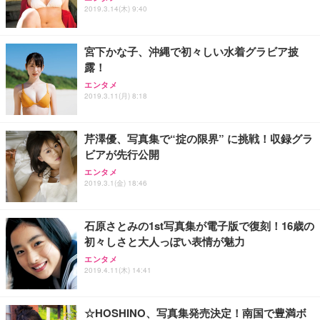
2019.3.14(木) 9:40
宮下かな子、沖縄で初々しい水着グラビア披
露！
エンタメ
2019.3.11(月) 8:18
芹澤優、写真集で“掟の限界” に挑戦！収録グラ
ビアが先行公開
エンタメ
2019.3.1(金) 18:46
石原さとみの1st写真集が電子版で復刻！16歳の
初々しさと大人っぽい表情が魅力
エンタメ
2019.4.11(木) 14:41
☆HOSHINO、写真集発売決定！南国で豊満ボ