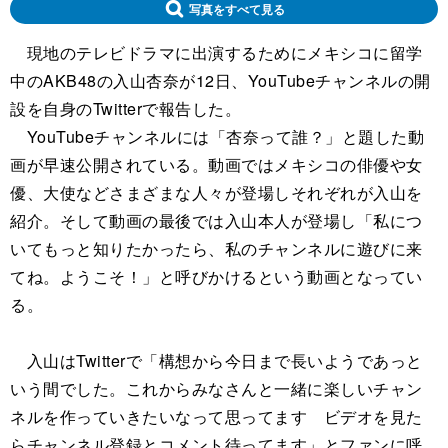
写真をすべて見る
現地のテレビドラマに出演するためにメキシコに留学
中のAKB48の入山杏奈が12日、YouTubeチャンネルの開
設を自身のTwitterで報告した。
YouTubeチャンネルには「杏奈って誰？」と題した動
画が早速公開されている。動画ではメキシコの俳優や女
優、大使などさまざまな人々が登場しそれぞれが入山を
紹介。そして動画の最後では入山本人が登場し「私につ
いてもっと知りたかったら、私のチャンネルに遊びに来
てね。ようこそ！」と呼びかけるという動画となってい
る。
入山はTwitterで「構想から今日まで長いようであっと
いう間でした。これからみなさんと一緒に楽しいチャン
ネルを作っていきたいなって思ってます ビデオを見た
らチャンネル登録とコメント待ってます」とファンに呼