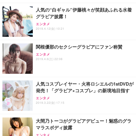
レスト 3Dヘッドレスト ハンガー付き 高反発クッシ
￥49,979
￥1,800
￥7,680
ョン PCチェア 通気性メッシュ ゲーミング/勉強/事
人気の“白ギャル”伊藤桃々が笑顔あふれる水着
務用 おしゃれ パソコンチェア (ブラック)
グラビア披露！
Sezlife オフィスチェア デスクチェア 疲れない テレ
【整備済み品】Dell E2724HS 27インチ 液晶モニタ
Smart Basic(スマートベーシック) 【Amazon.co.jp
エンタメ
ワーク チェア 強化バックレスト 30度ロッキング機
ー フルHD（1920×1080）VA 非光沢 HDMI/DisplayP
限定】 Smart Basic アイリスオーヤマ ペットシーツ
2019.4.12(金) 10:21
能 人間工学 椅子 腰サポート 90度跳ね上げ式アーム
ort/VGA スピーカー内蔵 高さ調整 スイベル VESA対
超厚型 お徳用 ワイド 100枚入 (x 1) (ケース販売)
レスト 3Dヘッドレスト ハンガー付き 高反発クッシ
応 ComfortView ビジネス向け
￥7,680
￥15,800
￥3,670
ョン PCチェア 通気性メッシュ ゲーミング/勉強/事
関根優那のセクシーグラビアにファン称賛
務用 おしゃれ パソコンチェア (ホワイト)
エンタメ
ANDWINT オフィスチェア デスクチェア 肘なし メ
【MiniLED/24.5inch/280Hz/FHD】GRAPHT THE S
アイリスオーヤマ ペットシーツ 超厚型 お徳用 レギ
2019.4.6(土) 22:08
ッシュ 通気性 ランバーサポート付き 腰サポート ガ
HOOTER Gaming Monitor 24” Essential ゲーミン
ュラー 200枚入【Amazon.co.jp限定】
ス圧無段階昇降 360度回転 キャスター付き コンパク
グモニター QD 24.5インチ 1ms FHD 量子ドット 残
ト 幅52×奥行58.5×高さ84～96cm テレワーク 在宅
像低減 (3年保証 | 輝点保証 | 日本メーカー)
￥3,731
￥4,139
￥34,980
勤務 ブラック
人気コスプレイヤー・火将ロシエルの1stDVDが
発売！「グラビア×コスプレ」の新境地目指す
エンタメ
2019.3.22(金) 17:15
大間乃トーコがグラビアデビュー！魅惑のグラ
マラスボディ披露
エンタメ