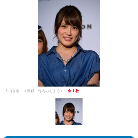
入山杏奈 ＜撮影 竹内みちまろ＞
全 1 枚