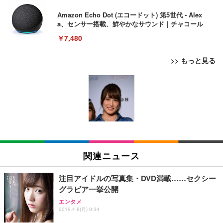
Amazon Echo Dot (エコードット) 第5世代 - Alex
a、センサー搭載、鮮やかなサウンド｜チャコール
￥7,480
>> もっと見る
[EdoErgo] オフィスチェア 椅子 テレワーク 疲れな
EIZO ビジネス向けプレミアムモニター | FlexScan
Amazonベーシック ペットシーツ 薄型 レギュラー 1
い 跳ね上げ式アームレスト コンパクト 約105度ロッ
EV3240X-WT | 31.5型4K UHD・USB Type-C・ホワ
回使い捨て 無香料 ホワイト 300枚
キング pc 事務椅子 360度回転 座面昇降 強化ナイロ
イト
ン樹脂ベース 通気性メッシュ 在宅ワーク H-WY01
￥3,373
￥5,699
￥105,595
(黒網+黒枠+黒足)
EIZO ビジネス向けプレミアムモニター | FlexScan
SIHOO B100 オフィスチェア／デスクチェア メッシ
Amazonベーシック ペットシーツ 厚型 ワイド 42枚
EV2740X-WT | 27.0型4K UHD・USB Type-C・ホワ
ュチェア 人間工学 疲れない ブラック
x2袋(84枚) ホワイト(吸収面:ライトブルー)
関連ニュース
イト
￥27,999
￥3,234
￥109,572
注目アイドルの写真集・DVD満載……セクシー
グラビア一挙公開
Sezlife オフィスチェア デスクチェア 疲れない テレ
【純正品】27"ゲーミングモニター DualSense 充電
ネオ・ルーライフ ネオ・オムツ L 中型犬用 26枚入
エンタメ
ワーク チェア 強化バックレスト 30度ロッキング機
2019.4.8(月) 9:34
フック付き（CFI-ZDM1J）
り 単品
能 人間工学 椅子 腰サポート 90度跳ね上げ式アーム