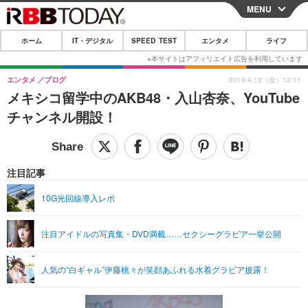
MENU
CLOSE
ホーム
IT・デジタル
SPEED TEST
エンタメ
ライフ
ホーム
IT・デジタル
エンタメ
ブログ
2019.4.12（金）12:11
メキシコ留学中のAKB48・入山杏奈、YouTube
IT・デジタルTOP
スマートフォン
SPEED TEST
チャンネル開設！
ネタ
ガジェット・ツール
エンタメ
ショッピング
その他
エンタメTOP
映画・ドラマ
ライフ
注目記事
韓流・K-POP
韓国・芸能
ライフTOP
グルメ
リリース一覧
10G光回線導入レポ
音楽
スポーツ
ペット
ショッピング
プッシュ通知の停止方法
注目アイドルの写真集・DVD満載……セクシーグラビア一挙公開
グラビア
ブログ
その他
ショッピング
その他
人気の“白ギャル”伊藤桃々が笑顔あふれる水着グラビア披露！