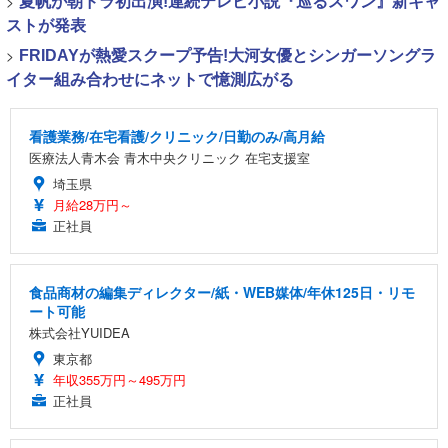
>
夏帆が朝ドラ初出演!連続テレビ小説『巡るスワン』新キャ
ストが発表
>
FRIDAYが熱愛スクープ予告!大河女優とシンガーソングラ
イター組み合わせにネットで憶測広がる
看護業務/在宅看護/クリニック/日勤のみ/高月給
医療法人青木会 青木中央クリニック 在宅支援室
埼玉県
月給28万円～
正社員
食品商材の編集ディレクター/紙・WEB媒体/年休125日・リモ
ート可能
株式会社YUIDEA
東京都
年収355万円～495万円
正社員