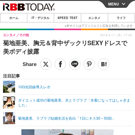
MENU
CLOSE
ホーム
IT・デジタル
SPEED TEST
エンタメ
ライフ
ホーム
IT・デジタル
エンタメ
その他
2019.4.11（木）17:23
菊地亜美、胸元＆背中ザックリSEXYドレスで
IT・デジタルTOP
スマートフォン
SPEED TEST
美ボディ披露
ネタ
ガジェット・ツール
エンタメ
ショッピング
その他
エンタメTOP
映画・ドラマ
ライフ
注目記事
韓流・K-POP
韓国・芸能
ライフTOP
グルメ
リリース一覧
10G光回線導入レポ
音楽
スポーツ
ペット
ショッピング
プッシュ通知の停止方法
ダイエット成功の菊地亜美、夫とラブラブ「水着になってはしゃぎま
した」
グラビア
ブログ
その他
ショッピング
その他
菊地亜美、ラブラブ結婚生活を告白「1日にキス30～50回」