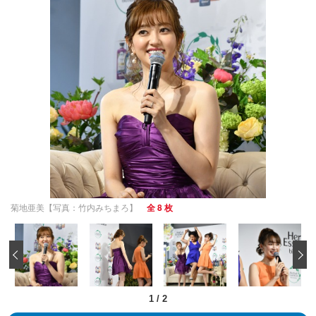
菊地亜美【写真：竹内みちまろ】
全 8 枚
‹
1
/
2