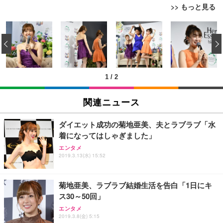
>> もっと見る
[EdoErgo] オフィスチェア 椅子 テレワーク 疲れな
EIZO ビジネス向けプレミアムモニター | FlexScan
Amazonベーシック ペットシーツ 薄型 レギュラー 1
い 跳ね上げ式アームレスト コンパクト 約105度ロッ
EV3240X-WT | 31.5型4K UHD・USB Type-C・ホワ
‹
回使い捨て 無香料 ホワイト 300枚
キング pc 事務椅子 360度回転 座面昇降 強化ナイロ
イト
ン樹脂ベース 通気性メッシュ 在宅ワーク H-WY01
￥3,373
￥5,699
￥105,595
(黒網+黒枠+黒足)
1
/
2
EIZO ビジネス向けプレミアムモニター | FlexScan
SIHOO B100 オフィスチェア／デスクチェア メッシ
Amazonベーシック ペットシーツ 厚型 ワイド 42枚
EV2740X-WT | 27.0型4K UHD・USB Type-C・ホワ
ュチェア 人間工学 疲れない ブラック
x2袋(84枚) ホワイト(吸収面:ライトブルー)
関連ニュース
イト
￥27,999
￥3,234
￥109,572
ダイエット成功の菊地亜美、夫とラブラブ「水
着になってはしゃぎました」
Sezlife オフィスチェア デスクチェア 疲れない テレ
【純正品】27"ゲーミングモニター DualSense 充電
ネオ・ルーライフ ネオ・オムツ L 中型犬用 26枚入
エンタメ
ワーク チェア 強化バックレスト 30度ロッキング機
フック付き（CFI-ZDM1J）
り 単品
2019.3.13(水) 15:52
能 人間工学 椅子 腰サポート 90度跳ね上げ式アーム
レスト 3Dヘッドレスト ハンガー付き 高反発クッシ
￥49,979
￥1,800
￥7,680
ョン PCチェア 通気性メッシュ ゲーミング/勉強/事
菊地亜美、ラブラブ結婚生活を告白「1日にキ
務用 おしゃれ パソコンチェア (ブラック)
ス30～50回」
Sezlife オフィスチェア デスクチェア 疲れない テレ
【整備済み品】Dell E2724HS 27インチ 液晶モニタ
Smart Basic(スマートベーシック) 【Amazon.co.jp
エンタメ
ワーク チェア 強化バックレスト 30度ロッキング機
ー フルHD（1920×1080）VA 非光沢 HDMI/DisplayP
限定】 Smart Basic アイリスオーヤマ ペットシーツ
2019.3.8(金) 5:15
能 人間工学 椅子 腰サポート 90度跳ね上げ式アーム
ort/VGA スピーカー内蔵 高さ調整 スイベル VESA対
超厚型 お徳用 ワイド 100枚入 (x 1) (ケース販売)