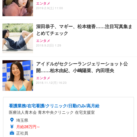
エンタメ
2019.2.9(土) 11:00
深田恭子、マギー、松本穂香……注目写真集ま
とめてチェック
エンタメ
2018.9.2(日) 1:29
アイドルがセクシーランジェリーショット公
開……柏木由紀、小嶋陽菜、内田理央
エンタメ
2018.11.12(月) 16:23
看護業務/在宅看護/クリニック/日勤のみ/高月給
医療法人青木会 青木中央クリニック 在宅支援室
埼玉県
月給28万円～
正社員