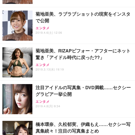
レスト 3Dヘッドレスト ハンガー付き 高反発クッシ
応 ComfortView ビジネス向け
￥7,680
￥15,800
￥3,670
ョン PCチェア 通気性メッシュ ゲーミング/勉強/事
菊地亜美、ラブラブショットの現実をインスタ
務用 おしゃれ パソコンチェア (ホワイト)
で公開
ANDWINT オフィスチェア デスクチェア 肘なし メ
【MiniLED/24.5inch/280Hz/FHD】GRAPHT THE S
アイリスオーヤマ ペットシーツ 超厚型 お徳用 レギ
ッシュ 通気性 ランバーサポート付き 腰サポート ガ
HOOTER Gaming Monitor 24” Essential ゲーミン
エンタメ
ュラー 200枚入【Amazon.co.jp限定】
ス圧無段階昇降 360度回転 キャスター付き コンパク
グモニター QD 24.5インチ 1ms FHD 量子ドット 残
2019.4.6(土) 12:06
ト 幅52×奥行58.5×高さ84～96cm テレワーク 在宅
像低減 (3年保証 | 輝点保証 | 日本メーカー)
￥3,731
￥4,139
￥34,980
勤務 ブラック
菊地亜美、RIZAPビフォー・アフターにネット
驚き「アイドル時代に戻った??」
エンタメ
2019.3.13(水) 19:19
注目アイドルの写真集・DVD満載……セクシー
グラビア一挙公開
エンタメ
2019.4.8(月) 9:34
橋本環奈、久松郁実、伊織もえ……セクシー写
真集続々！注目の写真集まとめ