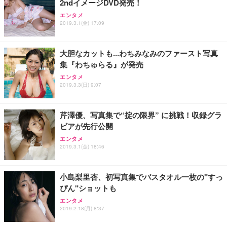
2ndイメージDVD発売！
エンタメ
2019.3.1(金) 17:09
大胆なカットも...わちみなみのファースト写真
集『わちゅらる』が発売
エンタメ
2019.3.3(日) 9:07
芹澤優、写真集で“掟の限界” に挑戦！収録グラ
ビアが先行公開
エンタメ
2019.3.1(金) 18:46
小島梨里杏、初写真集でバスタオル一枚の"すっ
ぴん"ショットも
エンタメ
2019.2.18(月) 8:37