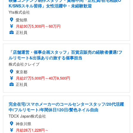
映像コンテンツ制作スタッフ・資格不問「正社員/在宅相談O
K/SNSスキル習得」女性活躍中・未経験歓迎
Yts株式会社
愛知県
月給30万5,300円～60万円
正社員
「店舗運営・催事企画スタッフ」百貨店販売の経験者優遇!フ
ルリモート&出張ありの旅する催事担当
株式会社クレイブ
東京都
月給27万5,000円～40万9,500円
正社員
完全在宅/スマホメーカーのコールセンタースタッフ/20代活躍
中/フルリモート/年間休日120日/髪色ネイル自由
TDCX Japan株式会社
神奈川県
月給28万1,228円～