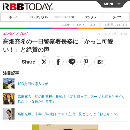
MENU
CLOSE
ホーム
IT・デジタル
SPEED TEST
エンタメ
ライフ
ホーム
IT・デジタル
エンタメ
ブログ
2019.3.11（月）15:43
高畑充希の一日警察署長姿に「かっこ可愛
IT・デジタルTOP
スマートフォン
SPEED TEST
い！」と絶賛の声
ネタ
ガジェット・ツール
エンタメ
ショッピング
その他
エンタメTOP
映画・ドラマ
ライフ
注目記事
韓流・K-POP
韓国・芸能
ライフTOP
グルメ
リリース一覧
10G光回線導入レポ
音楽
スポーツ
ペット
ショッピング
プッシュ通知の停止方法
高畑充希、初の刑事役に挑戦！「髪を切って、スーツを着ると強くな
れたような気がします」
グラビア
ブログ
その他
ショッピング
その他
高畑充希、来年1月の新ドラマで主演！見どころは「おじキュン」