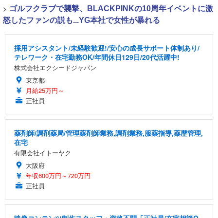
>
ゴルフクラブで襲撃、BLACKPINKの10周年イベントに激
怒したファンの説も...YG本社で女性が暴れる
採用アシスタント/未経験歓迎!/安心の成長サポート体制あり/
テレワーク・在宅勤務OK/年間休日129日/20代活躍中!
株式会社エクシードジャパン
東京都
月給25万円～
正社員
薬剤師/調剤薬局/管理薬剤師業務,調剤業務,服薬指導,薬歴管理,
在宅
有限会社イトーヤク
大阪府
年収600万円～720万円
正社員