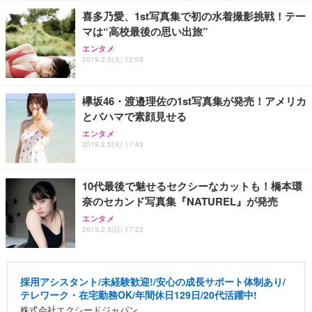
喜多乃愛、1st写真集で初の水着撮影挑戦！テー
マは“高校最後の思い出旅”
エンタメ
2019.2.5(火) 12:09
欅坂46・渡邉理佐の1st写真集が発売！アメリカ
とバハマで素顔見せる
エンタメ
2019.2.5(火) 11:43
10代最後で魅せるセクシーなカットも！橋本環
奈のセカンド写真集『NATUREL』が発売
エンタメ
2019.2.3(日) 17:23
採用アシスタント/未経験歓迎!/安心の成長サポート体制あり/
テレワーク・在宅勤務OK/年間休日129日/20代活躍中!
株式会社エクシードジャパン