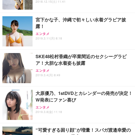
2018.12.15(土) 11:41
能 人間工学 椅子 腰サポート 90度跳ね上げ式アーム
ort/VGA スピーカー内蔵 高さ調整 スイベル VESA対
超厚型 お徳用 ワイド 100枚入 (x 1) (ケース販売)
レスト 3Dヘッドレスト ハンガー付き 高反発クッシ
応 ComfortView ビジネス向け
￥7,680
￥15,800
￥3,670
ョン PCチェア 通気性メッシュ ゲーミング/勉強/事
宮下かな子、沖縄で初々しい水着グラビア披
務用 おしゃれ パソコンチェア (ホワイト)
露！
ANDWINT オフィスチェア デスクチェア 肘なし メ
【MiniLED/24.5inch/280Hz/FHD】GRAPHT THE S
アイリスオーヤマ ペットシーツ 超厚型 お徳用 レギ
ッシュ 通気性 ランバーサポート付き 腰サポート ガ
HOOTER Gaming Monitor 24” Essential ゲーミン
エンタメ
ュラー 200枚入【Amazon.co.jp限定】
ス圧無段階昇降 360度回転 キャスター付き コンパク
グモニター QD 24.5インチ 1ms FHD 量子ドット 残
2019.3.11(月) 8:18
ト 幅52×奥行58.5×高さ84～96cm テレワーク 在宅
像低減 (3年保証 | 輝点保証 | 日本メーカー)
￥3,731
￥4,139
￥34,980
勤務 ブラック
SKE48松村香織が卒業間近のセクシーグラビ
ア！大胆な水着姿も披露
エンタメ
2019.3.4(月) 8:49
大原優乃、1stDVDとカレンダーの発売が決定！
W発表にファン喜び
エンタメ
2019.3.8(金) 11:18
“可愛すぎる困り顔”が増量！スパガ渡邉幸愛の