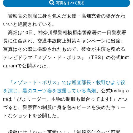
写真をすべて見る
警察官の制服に身を包んだ女優・高畑充希の姿がかわ
いいと絶賛されている。
高畑は10日、神奈川県警相模原南警察署の一日警察署
長に任命され、交通事故防止対策キャンペーンに出席。
写真はその際に撮影されたもので、彼女が主演を務める
テレビドラマ『メゾン・ド・ポリス』（TBS）の公式Inst
agramで公開された。
『メゾン・ド・ポリス』では巡査部長・牧野ひより役
を演じ、黒のスーツ姿を披露している高畑
。公式Instagra
mは「ぴよリーダー、本物の制服も似合ってます!!」とつ
づると、警察官の制服に身を包みピースを決めたキュー
トなショットを公開した。
投稿には「かっこ可愛い！」「制服姿似合って可愛