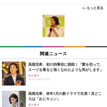
>> もっと見る
[EdoErgo] オフィスチェア 椅子 テレワーク 疲れな
EIZO ビジネス向けプレミアムモニター | FlexScan
Amazonベーシック ペットシーツ 薄型 レギュラー 1
い 跳ね上げ式アームレスト コンパクト 約105度ロッ
EV3240X-WT | 31.5型4K UHD・USB Type-C・ホワ
回使い捨て 無香料 ホワイト 300枚
キング pc 事務椅子 360度回転 座面昇降 強化ナイロ
イト
ン樹脂ベース 通気性メッシュ 在宅ワーク H-WY01
￥3,373
￥5,699
￥105,595
(黒網+黒枠+黒足)
EIZO ビジネス向けプレミアムモニター | FlexScan
SIHOO B100 オフィスチェア／デスクチェア メッシ
Amazonベーシック ペットシーツ 厚型 ワイド 42枚
EV2740X-WT | 27.0型4K UHD・USB Type-C・ホワ
ュチェア 人間工学 疲れない ブラック
x2袋(84枚) ホワイト(吸収面:ライトブルー)
関連ニュース
イト
￥27,999
￥3,234
￥109,572
高畑充希、初の刑事役に挑戦！「髪を切って、
スーツを着ると強くなれたような気がします」
Sezlife オフィスチェア デスクチェア 疲れない テレ
【純正品】27"ゲーミングモニター DualSense 充電
ネオ・ルーライフ ネオ・オムツ L 中型犬用 26枚入
エンタメ
ワーク チェア 強化バックレスト 30度ロッキング機
2019.1.6(日) 17:25
フック付き（CFI-ZDM1J）
り 単品
能 人間工学 椅子 腰サポート 90度跳ね上げ式アーム
レスト 3Dヘッドレスト ハンガー付き 高反発クッシ
￥49,979
￥1,800
￥7,680
ョン PCチェア 通気性メッシュ ゲーミング/勉強/事
高畑充希、来年1月の新ドラマで主演！見どこ
務用 おしゃれ パソコンチェア (ブラック)
ろは「おじキュン」
Sezlife オフィスチェア デスクチェア 疲れない テレ
【整備済み品】Dell E2724HS 27インチ 液晶モニタ
Smart Basic(スマートベーシック) 【Amazon.co.jp
エンタメ
ワーク チェア 強化バックレスト 30度ロッキング機
ー フルHD（1920×1080）VA 非光沢 HDMI/DisplayP
限定】 Smart Basic アイリスオーヤマ ペットシーツ