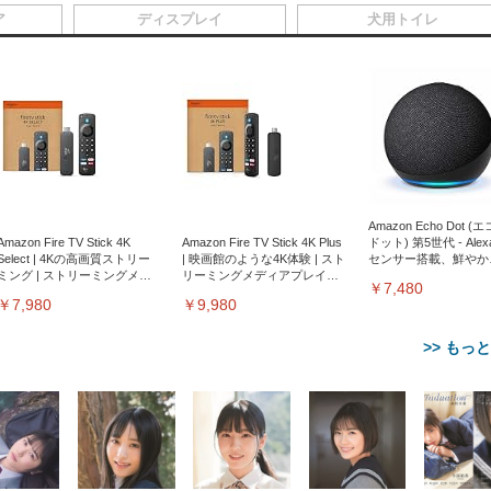
ア
ディスプレイ
犬用トイレ
Amazon Echo Dot (
Amazon Fire TV Stick 4K
Amazon Fire TV Stick 4K Plus
ドット) 第5世代 - Ale
Select | 4Kの高画質ストリー
| 映画館のような4K体験 | スト
センサー搭載、鮮やか
ミング | ストリーミングメデ
リーミングメディアプレイヤ
サウンド｜チャコール
￥7,480
ィアプレイヤー
ー
￥7,980
￥9,980
>> もっ