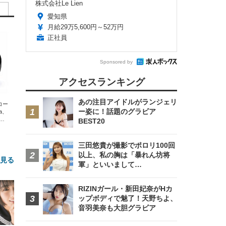
株式会社Le Lien
愛知県
月給29万5,600円～52万円
正社員
Sponsored by
アクセスランキング
あの注目アイドルがランジェリ
エコー
ー姿に！話題のグラビア
xa、
な
BEST20
三田悠貴が撮影でポロリ100回
以上、私の胸は「暴れん坊将
と見る
軍」といいまして…
RIZINガール・新田妃奈がHカ
ップボディで魅了！天野ちよ、
音羽美奈も大胆グラビア