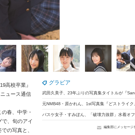
グラビア
019高校卒業』
東京ニュース通信
この春、中学・
グで、旬のアイ
編集部にメッセージ
姿での写真と、