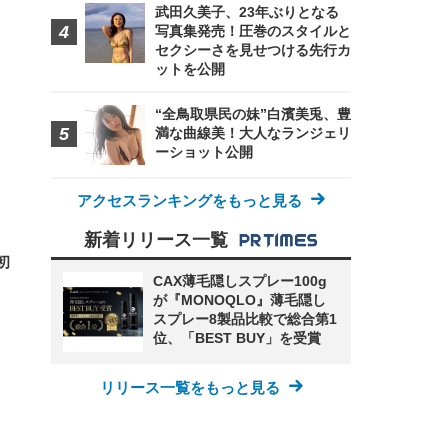
武田久美子、23年ぶりとなる
写真集発売！圧巻のスタイルと
セクシーさを見せつける先行カ
FHD】
ェ
ット
ットを公開
 メ
レギ
 ゲ
ーサ
ンチ
 ガ
“全鳥取県民の妹”白濱美兎、豊
 (3
回
ー)
ンパ
満な曲線美！大人なランジェリ
高さ
ーショット公開
 在
アクセスランキングをもっと見る
新着リリース一覧
初
CAX薄毛隠しスプレー100g
が『MONOQLO』薄毛隠し
スプレー8製品比較で総合第1
位、「BEST BUY」を受賞
リリース一覧をもっと見る