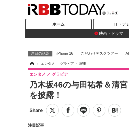
ホーム
IT・デ
映画・ドラマ
注目の話題
iPhone 16
こだわりデスクツアー
A
ホーム
›
エンタメ
›
グラビア
›
記事
エンタメ
グラビア
乃木坂46の与田祐希＆清
を披露！
注目記事