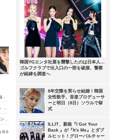
韓国YGエンタ社屋を襲撃したのは日本人…
ゴルフクラブで出入口の一部を破損、警察
が経緯を調査へ
8年交際を実らせ結婚！韓国
武田久美子、23年ぶりの写真集タイトルが『Sango』に決定！「貝殻ビキニ」の次は“サンゴNUDE”
女性歌手、音楽プロデューサ
ーと明日（8日）ソウルで挙
元NMB48・原かれん、1st写真集『どストライク』発売！初の紐Tバックに挑戦
式
バスケ女子・すみぽん、「破壊力抜群」水着オフショットにファン悶絶
ILLIT、新曲『I Got Your
Back 』が『It’s Me』とダブ
を送る
ルヒット！グローバルチャー