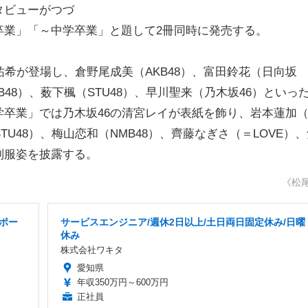
タビューがつづ
卒業」「～中学卒業」と題して2冊同時に発売する。
希が登場し、倉野尾成美（AKB48）、富田鈴花（日向坂
B48）、薮下楓（STU48）、早川聖来（乃木坂46）といっ
卒業」では乃木坂46の清宮レイが表紙を飾り、岩本蓮加
TU48）、梅山恋和（NMB48）、齊藤なぎさ（＝LOVE）
制服姿を披露する。
《松
ポー
サービスエンジニア/週休2日以上/土日両日固定休み/日曜
休み
株式会社ワキタ
愛知県
年収350万円～600万円
正社員