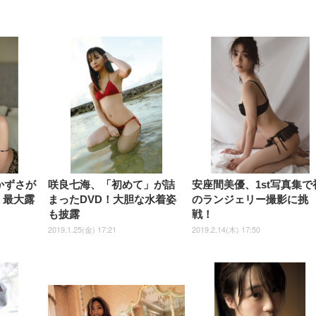
【整備済み品】Dell
【MiniLED/24.5inch/280Hz/
正品】27"ゲーミングモ
ANDWINT オフィスチ
アイリスオーヤマ ペ
Sezlife オフィスチェア デスク
ネオ・ルーライフ ネオ・オム
E2724HS 27インチ 液晶モ
Sezlife オフィスチェア デスク
Smart Basic(スマートベーシ
GRAPHT THE SHOOTER
ー DualSense 充電フッ
ア デスクチェア 肘なし
シーツ 超厚型 お徳用 
チェア 疲れない テレワーク
ツ L 中型犬用 26枚入り 単品
ニター フル
チェア 疲れない テレワーク
ック) 【Amazon.co.jp限定】
Gaming Monitor 24” Essential
き（CFI-ZDM1J）
ッシュ 通気性 ランバ
ュラー 200枚入
チェア 強化バックレスト 30
HD（1920×1080）VA 非光
チェア 強化バックレスト 30度
Smart Basic アイリスオーヤマ
ーミングモニター QD 24.5イ
ポート付き 腰サポート
【Amazon.co.jp限定】
￥1,800
￥15,800
￥34,980
9,979
度ロッキング機能 人間工学 椅
沢 HDMI/DisplayPort/VGA
ロッキング機能 人間工学 椅子
ペットシーツ 超厚型 お徳用
￥4,139
￥3,731
1ms FHD 量子ドット 残像低減
ス圧無段階昇降 360度
￥7,680
￥7,680
￥3,670
子 腰サポート 90度跳ね上げ
スピーカー内蔵 高さ調整 ス
腰サポート 90度跳ね上げ式ア
ワイド 100枚入 (x 1) (ケース
年保証 | 輝点保証 | 日本メーカ
転 キャスター付き コ
式アームレスト 3Dヘッドレス
イベル VESA対応
ームレスト 3Dヘッドレスト
販売)
クト 幅52×奥行58.5×
ト ハンガー付き 高反発クッシ
ComfortView ビジネス向け
ハンガー付き 高反発クッショ
84～96cm テレワーク
ョン PCチェア 通気性メッシ
ン PCチェア 通気性メッシュ
宅勤務 ブラック
ュ ゲーミング/勉強/事務用 お
ゲーミング/勉強/事務用 おし
しゃれ パソコンチェア (ブラ
ゃれ パソコンチェア (ホワイ
ック)
ト)
かずさが
咲良七海、「初めて」が詰
安座間美優、1st写真集で
！最大露
まったDVD！大胆な水着姿
のランジェリー撮影に挑
も披露
戦！
2019.1.25(金) 17:21
2019.2.14(木) 17:50