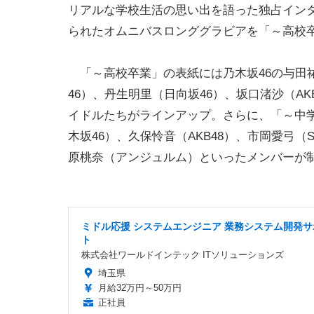
リアルな学校生活の思い出を語った独占イン
られたオムニバスロンググラビアを「～高校
「～高校卒業」の表紙には乃木坂46の与田祐
46）、丹生明里（日向坂46）、坂口渚沙（AK
イドルたちがラインアップ。さらに、「～中学
木坂46）、久保怜音（AKB48）、市岡愛弓（S
原桃奈（アンジュルム）といったメンバーが
ミドル応援 システムエンジニア 業務システム開発サ
ト
株式会社ワールドインテック ITソリューションズ
埼玉県
月給32万円～50万円
正社員