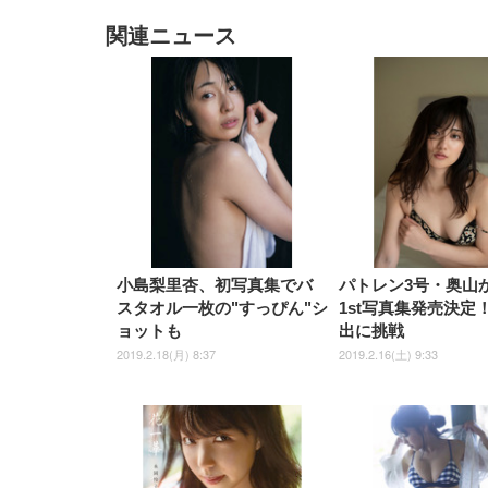
関連ニュース
EIZO ビジネス向けプレミア
EIZO ビジネス向けプレミア
【純
[EdoErgo] オフィスチェア 椅
Amazonベーシック ペットシ
SIHOO B100 オフィスチェア
Amazonベーシック ペットシ
ムモニター | FlexScan
ムモニター | FlexScan
ニタ
子 テレワーク 疲れない 跳ね
ーツ 薄型 レギュラー 1回使い
／デスクチェア メッシュチェ
ーツ 厚型 ワイド 42枚x2袋(84
EV3240X-WT | 31.5型4K
EV2740X-WT | 27.0型4K
ク付
上げ式アームレスト コンパク
捨て 無香料 ホワイト 300枚
ア 人間工学 疲れない ブラッ
枚) ホワイト(吸収面:ライトブ
UHD・USB Type-C・ホワイ
UHD・USB Type-C・ホワイ
ト 約105度ロッキング pc 事務
￥105,595
￥109,572
ク
ルー)
￥4
ト
ト
￥5,699
￥3,373
￥27,999
￥3,234
椅子 360度回転 座面昇降 強化
ナイロン樹脂ベース 通気性メ
ッシュ 在宅ワーク H-
WY01(黒網+黒枠+黒足)
小島梨里杏、初写真集でバ
パトレン3号・奥山
スタオル一枚の"すっぴん"シ
1st写真集発売決定
ョットも
出に挑戦
2019.2.18(月) 8:37
2019.2.16(土) 9:33