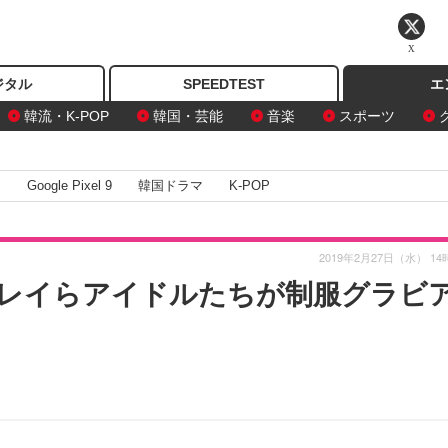
X
ジタル
SPEEDTEST
エ
韓流・K-POP
韓国・芸能
音楽
スポーツ
I
Google Pixel 9
韓国ドラマ
K-POP
2019年2月27日（水） 14
宮レイらアイドルたちが制服グラビ