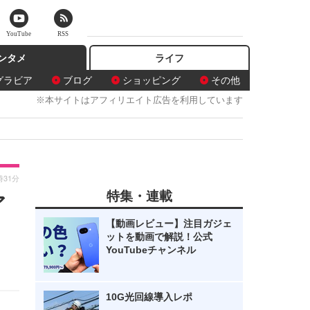
YouTube
RSS
ンタメ
ライフ
グラビア
ブログ
ショッピング
その他
※本サイトはアフィリエイト広告を利用しています
時31分
特集・連載
ア
【動画レビュー】注目ガジェ
ットを動画で解説！公式
YouTubeチャンネル
10G光回線導入レポ