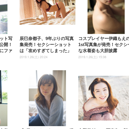
ット写
辰巳奈都子、9年ぶりの写真
コスプレイヤー伊織もえ
公開！
集発売！セクシーショット
1st写真集が発売！セクシ
にファ
は「攻めすぎてしまった」
な水着姿も大胆披露
2019.1.26(土) 20:24
2019.1.26(土) 15:38