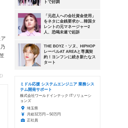
トで好調
「元恋人への会社資金使用」
をネタに金銭要求か…韓国タ
レントの元マネージャー2
人、恐喝未遂で起訴
たア
THE BOYZ・ソヌ、HIPHOP
（乃
レーベルAT AREAと専属契
、笠
約！ヨンフンに続き新たなス
タート
尾》
ミドル応援 システムエンジニア 業務シス
テム開発サポート
株式会社ワールドインテック ITソリューシ
ョンズ
埼玉県
月給32万円～50万円
正社員