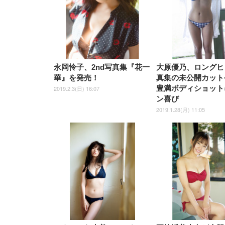
永岡怜子、2nd写真集『花一
大原優乃、ロングヒ
華』を発売！
真集の未公開カット
豊満ボディショット
2019.2.3(日) 16:07
ン喜び
2019.1.28(月) 11:05