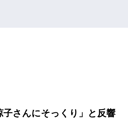
涼子さんにそっくり」と反響