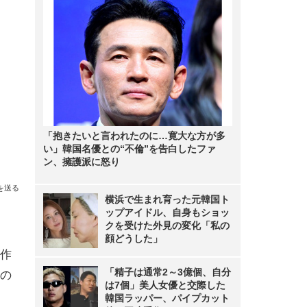
「抱きたいと言われたのに…寛大な方が多
い」韓国名優との“不倫”を告白したファ
ン、擁護派に怒り
を送る
横浜で生まれ育った元韓国ト
ップアイドル、自身もショッ
クを受けた外見の変化「私の
顔どうした」
作
「精子は通常2～3億個、自分
の
は7個」美人女優と交際した
韓国ラッパー、パイプカット