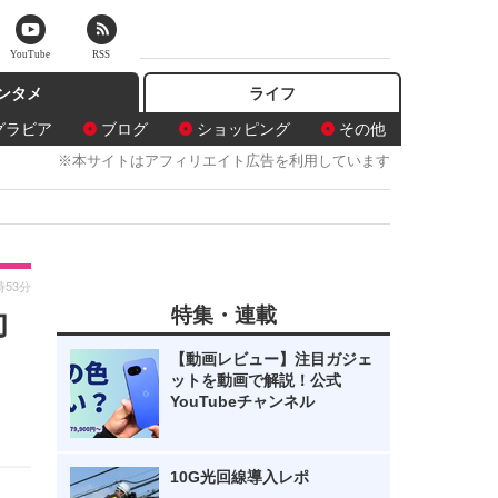
YouTube
RSS
ンタメ
ライフ
グラビア
ブログ
ショッピング
その他
※本サイトはアフィリエイト広告を利用しています
時53分
特集・連載
却
【動画レビュー】注目ガジェ
ットを動画で解説！公式
YouTubeチャンネル
10G光回線導入レポ