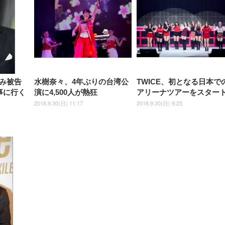
み被告
水樹奈々、4年ぶりの台湾公
TWICE、初となる日本で
事に行く
演に4,500人が熱狂
アリーナツアーをスター
2018.9.30(日) 11:17
2018.9.30(日) 9:25