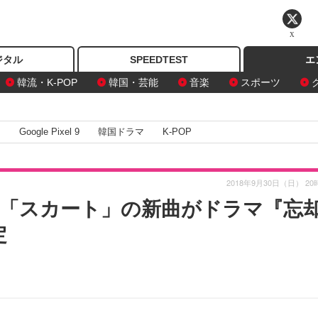
X
ジタル
SPEEDTEST
エ
韓流・K-POP
韓国・芸能
音楽
スポーツ
I
Google Pixel 9
韓国ドラマ
K-POP
2018年9月30日（日） 20
「スカート」の新曲がドラマ『忘
定