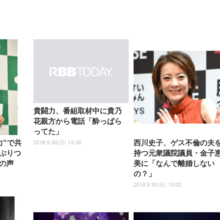
【整備済み品】Dell
【MiniLED/24.5inch/280Hz/
正品】27"ゲーミングモ
ANDWINT オフィスチ
アイリスオーヤマ ペ
Sezlife オフィスチェア デスク
ネオ・ルーライフ ネオ・オム
E2724HS 27インチ 液晶モ
Sezlife オフィスチェア デスク
Smart Basic(スマートベーシ
GRAPHT THE SHOOTER
ー DualSense 充電フッ
ア デスクチェア 肘なし
シーツ 超厚型 お徳用 
チェア 疲れない テレワーク
ツ L 中型犬用 26枚入り 単品
ニター フル
チェア 疲れない テレワーク
ック) 【Amazon.co.jp限定】
Gaming Monitor 24” Essential
き（CFI-ZDM1J）
ッシュ 通気性 ランバ
ュラー 200枚入
チェア 強化バックレスト 30
HD（1920×1080）VA 非光
チェア 強化バックレスト 30度
Smart Basic アイリスオーヤマ
ーミングモニター QD 24.5イ
ポート付き 腰サポート
【Amazon.co.jp限定】
￥1,800
￥15,800
￥34,980
9,979
度ロッキング機能 人間工学 椅
沢 HDMI/DisplayPort/VGA
ロッキング機能 人間工学 椅子
ペットシーツ 超厚型 お徳用
￥4,139
￥3,731
1ms FHD 量子ドット 残像低減
ス圧無段階昇降 360度
￥7,680
￥7,680
￥3,670
子 腰サポート 90度跳ね上げ
スピーカー内蔵 高さ調整 ス
腰サポート 90度跳ね上げ式ア
ワイド 100枚入 (x 1) (ケース
年保証 | 輝点保証 | 日本メーカ
転 キャスター付き コ
式アームレスト 3Dヘッドレス
イベル VESA対応
ームレスト 3Dヘッドレスト
販売)
クト 幅52×奥行58.5×
ト ハンガー付き 高反発クッシ
ComfortView ビジネス向け
ハンガー付き 高反発クッショ
84～96cm テレワーク
ョン PCチェア 通気性メッシ
ン PCチェア 通気性メッシュ
宅勤務 ブラック
ュ ゲーミング/勉強/事務用 お
ゲーミング/勉強/事務用 おし
貴闘力、番組取材中に貴乃
しゃれ パソコンチェア (ブラ
ゃれ パソコンチェア (ホワイ
花親方から電話「酔っぱら
ック)
ト)
ってた」
2018.9.30(日) 14:38
力”で共
西川史子、ゲス不倫の夫
ぶりつ
持つ元衆議院議員・金子
の声
美に「なんで離婚しない
の？」
2018.9.30(日) 13:02