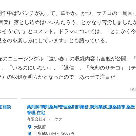
作中は”パンチがあって、華やか。かつ、サチコの一周回
う音楽に落とし込めばいいんだろう、とかなり苦労しました
きそうです」とコメント。ドラマについては、「とにかく今
見るのを楽しみにしています」とも語っている。
売のニューシングル「遠い春」の収録内容も全貌が公開。
）、「いるのにいない」、「返信」、「忘却のサチコ」（テ
マ）の収録が明らかとなったので、あわせて注目だ。
《K
宅相談
薬剤師/調剤薬局/管理薬剤師業務,調剤業務,服薬指導,薬歴
管理,在宅
有限会社イトーヤク
大阪府
年収600万円～720万円