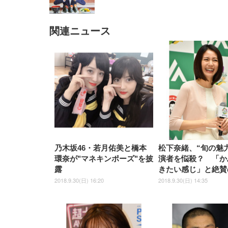
関連ニュース
EIZO ビジネス向けプレミア
EIZO ビジネス向けプレミア
【純
[EdoErgo] オフィスチェア 椅
Amazonベーシック ペットシ
SIHOO B100 オフィスチェア
Amazonベーシック ペットシ
ムモニター | FlexScan
ムモニター | FlexScan
ニタ
子 テレワーク 疲れない 跳ね
ーツ 薄型 レギュラー 1回使い
／デスクチェア メッシュチェ
ーツ 厚型 ワイド 42枚x2袋(84
EV3240X-WT | 31.5型4K
EV2740X-WT | 27.0型4K
ク付
上げ式アームレスト コンパク
捨て 無香料 ホワイト 300枚
ア 人間工学 疲れない ブラッ
枚) ホワイト(吸収面:ライトブ
UHD・USB Type-C・ホワイ
UHD・USB Type-C・ホワイ
ト 約105度ロッキング pc 事務
￥105,595
￥109,572
ク
ルー)
￥4
ト
ト
￥5,699
￥3,373
￥27,999
￥3,234
椅子 360度回転 座面昇降 強化
ナイロン樹脂ベース 通気性メ
ッシュ 在宅ワーク H-
WY01(黒網+黒枠+黒足)
乃木坂46・若月佑美と橋本
松下奈緒、“旬の魅
環奈が"マネキンポーズ"を披
演者を悩殺？ 「か
露
きたい感じ」と絶賛
2018.9.30(日) 16:20
2018.9.30(日) 14:35