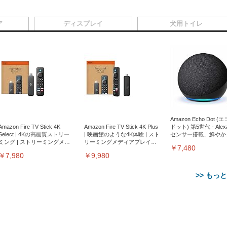
ア
ディスプレイ
犬用トイレ
Amazon Echo Dot (
Amazon Fire TV Stick 4K
Amazon Fire TV Stick 4K Plus
ドット) 第5世代 - Ale
Select | 4Kの高画質ストリー
| 映画館のような4K体験 | スト
センサー搭載、鮮やか
ミング | ストリーミングメデ
リーミングメディアプレイヤ
サウンド｜チャコール
￥7,480
ィアプレイヤー
ー
￥7,980
￥9,980
>> もっ