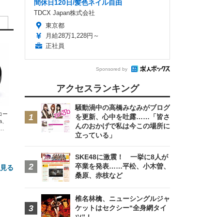
間休日120日/髪色ネイル自由
TDCX Japan株式会社
東京都
月給28万1,228円～
正社員
Sponsored by
アクセスランキング
騒動渦中の高橋みなみがブログ
エコー
を更新、心中を吐露……「皆さ
xa、
んのおかげで私は今この場所に
な
立っている」
SKE48に激震！ 一挙に8人が
卒業を発表……平松、小木曽、
と見る
桑原、赤枝など
椎名林檎、ニューシングルジャ
ケットはセクシー“全身網タイ