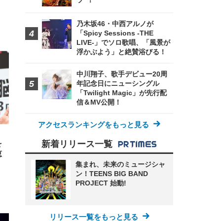
ツ”！
乃木坂46・中西アルノが
「Spicy Sessions -THE
FHD】
LIVE-」でソロ歌唱、「風景が
ェ
ット
 メ
レギ
浮かぶよう」と絶賛浴びる！
 ゲ
ーサ
ンチ
 ガ
 (3
回
中川翔子、歌手デビュー20周
ー)
ンパ
年記念日にニューシングル
高さ
「Twilight Magic」が先行配
 在
信＆MV公開！
アクセスランキングをもっと見る
を
新着リリース一覧
恵
集まれ、未来のミュージシャ
ン！TEENS BIG BAND
PROJECT 始動!
リリース一覧をもっと見る