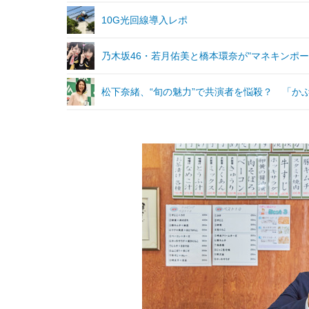
10G光回線導入レポ
乃木坂46・若月佑美と橋本環奈が"マネキンポー
松下奈緒、“旬の魅力”で共演者を悩殺？ 「か