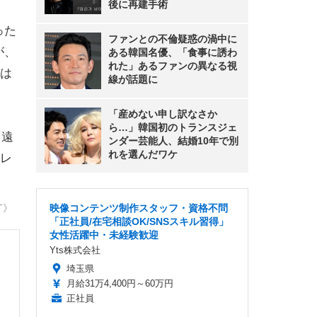
後に再建手術
った
ファンとの不倫疑惑の渦中に
が、
ある韓国名優、「食事に誘わ
れた」あるファンの異なる視
は
線が話題に
「産めない申し訳なさか
ら…」韓国初のトランスジェ
「遠
ンダー芸能人、結婚10年で別
れを選んだワケ
レ
T》
映像コンテンツ制作スタッフ・資格不問
「正社員/在宅相談OK/SNSスキル習得」
女性活躍中・未経験歓迎
Yts株式会社
埼玉県
月給31万4,400円～60万円
正社員