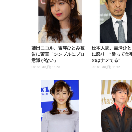
藤田ニコル、吉澤ひとみ被
松本人志、吉澤ひと
告に苦言「シンプルにプロ
に怒り “酔って仕
意識がない」
のはナメてる”
2018.9.30(日) 11:58
2018.9.30(日) 11:15