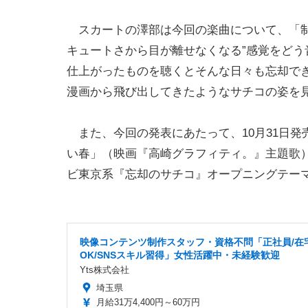
スカートの澤部は今回の楽曲について、「制
キュートさから目が離せなくなる”感覚をど
仕上がったものを聴くとそんな日々も忘却で
漫画から飛び出してきたようなサチコの姿を
また、今回の発表にあたって、10月31日発
い春」（映画『高崎グラフィティ。』主題歌
ビ東京系『忘却のサチコ』オープニングテー
映像コンテンツ制作スタッフ・資格不問「正社員/在
OK/SNSスキル習得」女性活躍中・未経験歓迎
Yts株式会社
埼玉県
月給31万4,400円～60万円