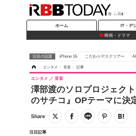
ホーム
IT・デ
映画・ドラマ
注目の話題
iPhone 16
こだわりデスクツアー
A
ホーム
›
エンタメ
›
音楽
›
記事
エンタメ
音楽
澤部渡のソロプロジェクト
のサチコ』OPテーマに決
注目記事