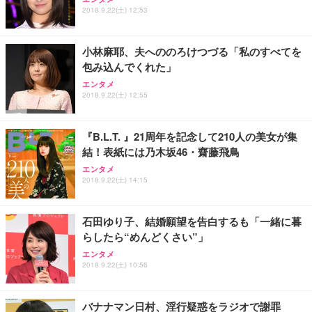
2018.9.22(土) 12:53
小林麻耶、夫へののろけつづる「私のすべてを
包み込んでくれた」
エンタメ
2018.9.22(土) 12:55
『B.L.T. 』21周年を記念して210人の美女が集
結！表紙には乃木坂46・齋藤飛鳥
エンタメ
2018.9.22(土) 14:15
石田ゆり子、結婚願望を告白するも「一緒に暮
らしたら“めんどくさい”」
エンタメ
2018.9.22(土) 10:56
バナナマン日村、淫行疑惑をラジオで謝罪