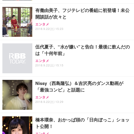
有働由美子、フジテレビの番組に初登場！未公
開談話が次々と
エンタメ
2018.9.22(土) 15:23
伍代夏子、“水が嫌い”と告白！最後に飲んだの
は「十何年前」
エンタメ
2018.9.22(土) 15:15
Nissy（西島隆弘）＆吉沢亮のダンス動画が
「最強コンビ」と話題に
エンタメ
2018.9.22(土) 13:29
橋本環奈、おかっぱ頭の「日向ぼっこ」ショッ
ト公開！
エンタメ