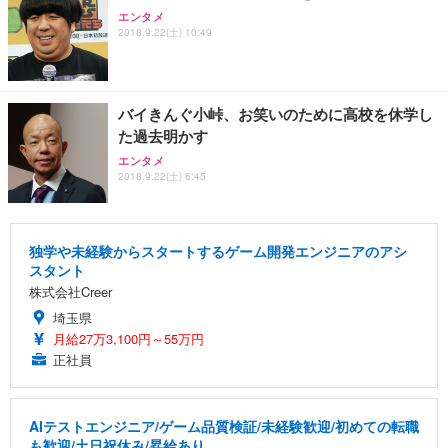
エンタメ
2018.9.22(土) 10:49
バイきんぐ小峠、お笑いのために高校を休学し
た過去明かす
エンタメ
2018.9.22(土) 6:45
独学や未経験からスタートするゲーム開発エンジニアのアシ
スタント
株式会社Creer
埼玉県
月給27万3,100円～55万円
正社員
AIテストエンジニア/ゲーム品質検証/未経験歓迎/初めての転職
も歓迎/土日祝休み/昇給あり