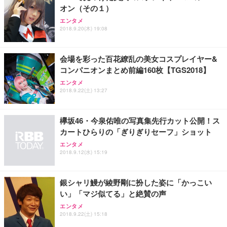
オン（その１）
Sezlife オフィスチェア デスクチェア 疲れない テレ
【純正品】27"ゲーミングモニター DualSense 充電
ネオ・ルーライフ ネオ・オムツ L 中型犬用 26枚入
エンタメ
ワーク チェア 強化バックレスト 30度ロッキング機
2018.9.20(木) 19:08
フック付き（CFI-ZDM1J）
り 単品
能 人間工学 椅子 腰サポート 90度跳ね上げ式アーム
レスト 3Dヘッドレスト ハンガー付き 高反発クッシ
￥49,979
￥1,800
￥7,680
ョン PCチェア 通気性メッシュ ゲーミング/勉強/事
会場を彩った百花繚乱の美女コスプレイヤー&
務用 おしゃれ パソコンチェア (ブラック)
コンパニオンまとめ前編160枚【TGS2018】
Sezlife オフィスチェア デスクチェア 疲れない テレ
【整備済み品】Dell E2724HS 27インチ 液晶モニタ
Smart Basic(スマートベーシック) 【Amazon.co.jp
エンタメ
ワーク チェア 強化バックレスト 30度ロッキング機
ー フルHD（1920×1080）VA 非光沢 HDMI/DisplayP
限定】 Smart Basic アイリスオーヤマ ペットシーツ
2018.9.22(土) 13:27
能 人間工学 椅子 腰サポート 90度跳ね上げ式アーム
ort/VGA スピーカー内蔵 高さ調整 スイベル VESA対
超厚型 お徳用 ワイド 100枚入 (x 1) (ケース販売)
レスト 3Dヘッドレスト ハンガー付き 高反発クッシ
応 ComfortView ビジネス向け
￥7,680
￥15,800
￥3,670
ョン PCチェア 通気性メッシュ ゲーミング/勉強/事
欅坂46・今泉佑唯の写真集先行カット公開！ス
務用 おしゃれ パソコンチェア (ホワイト)
カートひらりの「ぎりぎりセーフ」ショット
ANDWINT オフィスチェア デスクチェア 肘なし メ
【MiniLED/24.5inch/280Hz/FHD】GRAPHT THE S
アイリスオーヤマ ペットシーツ 超厚型 お徳用 レギ
ッシュ 通気性 ランバーサポート付き 腰サポート ガ
HOOTER Gaming Monitor 24” Essential ゲーミン
エンタメ
ュラー 200枚入【Amazon.co.jp限定】
ス圧無段階昇降 360度回転 キャスター付き コンパク
グモニター QD 24.5インチ 1ms FHD 量子ドット 残
2018.9.12(水) 15:19
ト 幅52×奥行58.5×高さ84～96cm テレワーク 在宅
像低減 (3年保証 | 輝点保証 | 日本メーカー)
￥3,731
￥4,139
￥34,980
勤務 ブラック
銀シャリ鰻が綾野剛に扮した姿に「かっこい
い」「マジ似てる」と絶賛の声
エンタメ
2018.9.22(土) 15:18