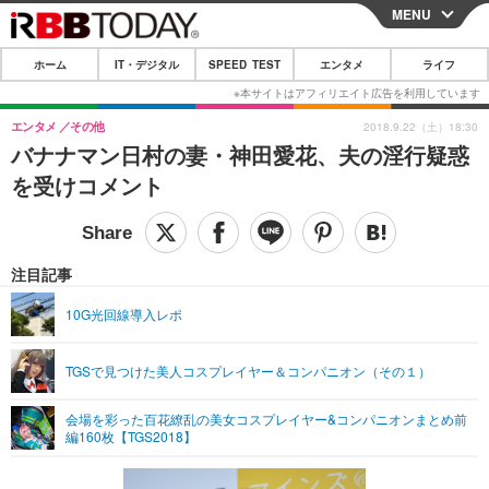
MENU
CLOSE
ホーム
IT・デジタル
SPEED TEST
エンタメ
ライフ
ホーム
IT・デジタル
エンタメ
その他
2018.9.22（土）18:30
バナナマン日村の妻・神田愛花、夫の淫行疑惑
IT・デジタルTOP
スマートフォン
SPEED TEST
を受けコメント
ネタ
ガジェット・ツール
エンタメ
ショッピング
その他
エンタメTOP
映画・ドラマ
ライフ
注目記事
韓流・K-POP
韓国・芸能
ライフTOP
グルメ
リリース一覧
10G光回線導入レポ
音楽
スポーツ
ペット
ショッピング
プッシュ通知の停止方法
TGSで見つけた美人コスプレイヤー＆コンパニオン（その１）
グラビア
ブログ
その他
会場を彩った百花繚乱の美女コスプレイヤー&コンパニオンまとめ前
ショッピング
その他
編160枚【TGS2018】