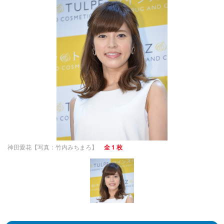
神田愛花【写真：竹内みちまろ】
全 1 枚