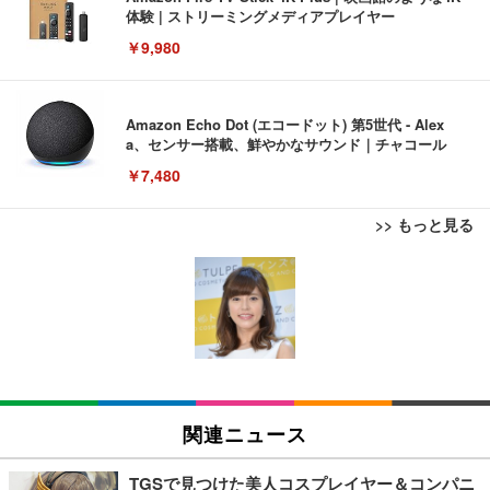
体験 | ストリーミングメディアプレイヤー
￥9,980
Amazon Echo Dot (エコードット) 第5世代 - Alex
a、センサー搭載、鮮やかなサウンド｜チャコール
￥7,480
>> もっと見る
[EdoErgo] オフィスチェア 椅子 テレワーク 疲れな
EIZO ビジネス向けプレミアムモニター | FlexScan
Amazonベーシック ペットシーツ 薄型 レギュラー 1
い 跳ね上げ式アームレスト コンパクト 約105度ロッ
EV3240X-WT | 31.5型4K UHD・USB Type-C・ホワ
回使い捨て 無香料 ホワイト 300枚
キング pc 事務椅子 360度回転 座面昇降 強化ナイロ
イト
ン樹脂ベース 通気性メッシュ 在宅ワーク H-WY01
￥3,373
￥5,699
￥105,595
(黒網+黒枠+黒足)
EIZO ビジネス向けプレミアムモニター | FlexScan
SIHOO B100 オフィスチェア／デスクチェア メッシ
Amazonベーシック ペットシーツ 厚型 ワイド 42枚
EV2740X-WT | 27.0型4K UHD・USB Type-C・ホワ
ュチェア 人間工学 疲れない ブラック
x2袋(84枚) ホワイト(吸収面:ライトブルー)
関連ニュース
イト
￥27,999
￥3,234
￥109,572
TGSで見つけた美人コスプレイヤー＆コンパニ