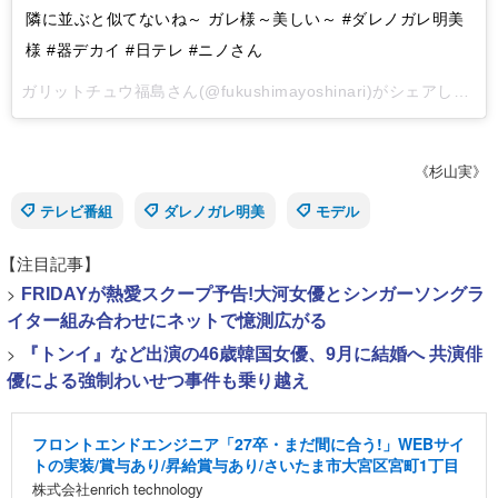
隣に並ぶと似てないね～ ガレ様～美しい～ #ダレノガレ明美
様 #器デカイ #日テレ #ニノさん
ガリットチュウ福島
さん(@fukushimayoshinari)がシェアした投稿 -
《杉山実》
テレビ番組
ダレノガレ明美
モデル
【注目記事】
>
FRIDAYが熱愛スクープ予告!大河女優とシンガーソングラ
イター組み合わせにネットで憶測広がる
>
『トンイ』など出演の46歳韓国女優、9月に結婚へ 共演俳
優による強制わいせつ事件も乗り越え
フロントエンドエンジニア「27卒・まだ間に合う!」WEBサイ
トの実装/賞与あり/昇給賞与あり/さいたま市大宮区宮町1丁目
株式会社enrich technology