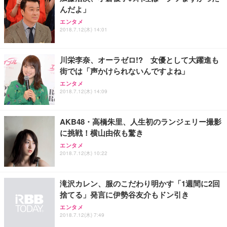
んだよ」
エンタメ
2018.7.12(木) 14:01
川栄李奈、オーラゼロ!? 女優として大躍進も
街では「声かけられないんですよね」
エンタメ
2018.7.12(木) 14:09
AKB48・高橋朱里、人生初のランジェリー撮影
に挑戦！横山由依も驚き
エンタメ
2018.7.12(木) 10:22
滝沢カレン、服のこだわり明かす「1週間に2回
捨てる」発言に伊勢谷友介もドン引き
エンタメ
2018.7.12(木) 7:49