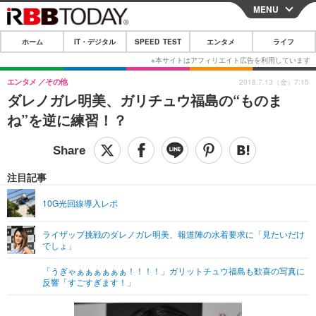
MENU
CLOSE
ホーム
IT・デジタル
SPEED TEST
エンタメ
ライフ
ホーム
IT・デジタル
エンタメ
その他
2018.7.13（金）7:15
ダレノガレ明美、ガリチュウ福島の“ものま
IT・デジタルTOP
スマートフォン
SPEED TEST
ね”を逆に練習！？
ネタ
ガジェット・ツール
エンタメ
ショッピング
その他
エンタメTOP
映画・ドラマ
ライフ
注目記事
韓流・K-POP
韓国・芸能
ライフTOP
グルメ
リリース一覧
10G光回線導入レポ
音楽
スポーツ
ペット
ショッピング
プッシュ通知の停止方法
ライザップ挑戦のダレノガレ明美、報道陣の水着要求に「見たいだけ
でしょ」
グラビア
ブログ
その他
「うぎゃぁぁぁぁぁぁ！！！！」ガリットチュウ福島も歓喜の写真に
ショッピング
その他
反響「すごすぎます！」