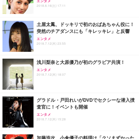
ッシュ 通気性 ランバーサポート付き 腰サポート ガ
HOOTER Gaming Monitor 24” Essential ゲーミン
エンタメ
ュラー 200枚入【Amazon.co.jp限定】
ス圧無段階昇降 360度回転 キャスター付き コンパク
グモニター QD 24.5インチ 1ms FHD 量子ドット 残
2018.6.16(土) 17:11
ト 幅52×奥行58.5×高さ84～96cm テレワーク 在宅
像低減 (3年保証 | 輝点保証 | 日本メーカー)
￥3,731
￥4,139
￥34,980
勤務 ブラック
土屋太鳳、ドッキリで初のおばあちゃん役に！
突然のチアダンスにも「キレッキレ」と反響
エンタメ
2018.7.12(木) 23:55
浅川梨奈と大原優乃が初のグラビア共演！
エンタメ
2018.7.12(木) 18:07
グラドル・戸田れいがDVDでセクシーな潜入捜
査官に！イベントも開催
エンタメ
2018.7.12(木) 15:28
加藤浩次、小倉優子の料理は「クソまずかった