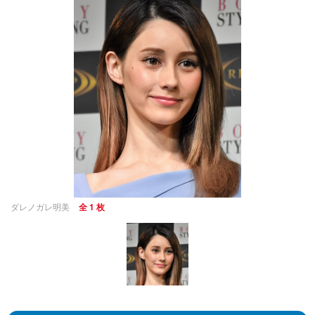
ダレノガレ明美
全 1 枚