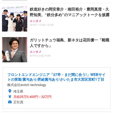
鉄道好きの岡安章介・南田裕介・豊岡真澄・久
野知美、“鉄分多め”のマニアックトークを披露
エンタメ
2018.7.12(木) 16:55
ガリットチュウ福島、新ネタは花田優一「靴職
人ですから」
エンタメ
2018.3.2(金) 9:08
フロントエンドエンジニア「27卒・まだ間に合う!」WEBサイ
トの実装/賞与あり/昇給賞与あり/さいたま市大宮区宮町1丁目
株式会社enrich technology
埼玉県
月給25万5,400円～32万円
正社員