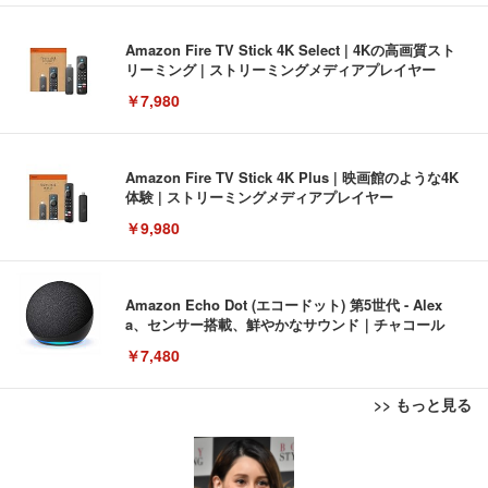
Amazon Fire TV Stick 4K Select | 4Kの高画質スト
リーミング | ストリーミングメディアプレイヤー
￥7,980
Amazon Fire TV Stick 4K Plus | 映画館のような4K
体験 | ストリーミングメディアプレイヤー
￥9,980
Amazon Echo Dot (エコードット) 第5世代 - Alex
a、センサー搭載、鮮やかなサウンド｜チャコール
￥7,480
>> もっと見る
[EdoErgo] オフィスチェア 椅子 テレワーク 疲れな
EIZO ビジネス向けプレミアムモニター | FlexScan
Amazonベーシック ペットシーツ 薄型 レギュラー 1
い 跳ね上げ式アームレスト コンパクト 約105度ロッ
EV3240X-WT | 31.5型4K UHD・USB Type-C・ホワ
回使い捨て 無香料 ホワイト 300枚
キング pc 事務椅子 360度回転 座面昇降 強化ナイロ
イト