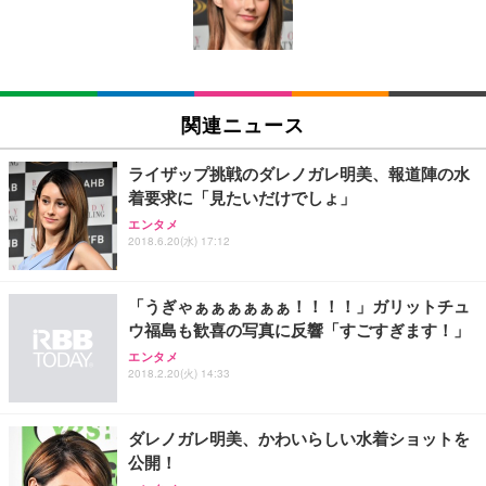
ン樹脂ベース 通気性メッシュ 在宅ワーク H-WY01
￥3,373
￥5,699
￥105,595
(黒網+黒枠+黒足)
EIZO ビジネス向けプレミアムモニター | FlexScan
SIHOO B100 オフィスチェア／デスクチェア メッシ
Amazonベーシック ペットシーツ 厚型 ワイド 42枚
EV2740X-WT | 27.0型4K UHD・USB Type-C・ホワ
ュチェア 人間工学 疲れない ブラック
x2袋(84枚) ホワイト(吸収面:ライトブルー)
関連ニュース
イト
￥27,999
￥3,234
￥109,572
ライザップ挑戦のダレノガレ明美、報道陣の水
着要求に「見たいだけでしょ」
Sezlife オフィスチェア デスクチェア 疲れない テレ
【純正品】27"ゲーミングモニター DualSense 充電
ネオ・ルーライフ ネオ・オムツ L 中型犬用 26枚入
エンタメ
ワーク チェア 強化バックレスト 30度ロッキング機
2018.6.20(水) 17:12
フック付き（CFI-ZDM1J）
り 単品
能 人間工学 椅子 腰サポート 90度跳ね上げ式アーム
レスト 3Dヘッドレスト ハンガー付き 高反発クッシ
￥49,979
￥1,800
￥7,680
ョン PCチェア 通気性メッシュ ゲーミング/勉強/事
「うぎゃぁぁぁぁぁぁ！！！！」ガリットチュ
務用 おしゃれ パソコンチェア (ブラック)
ウ福島も歓喜の写真に反響「すごすぎます！」
Sezlife オフィスチェア デスクチェア 疲れない テレ
【整備済み品】Dell E2724HS 27インチ 液晶モニタ
Smart Basic(スマートベーシック) 【Amazon.co.jp
エンタメ
ワーク チェア 強化バックレスト 30度ロッキング機
ー フルHD（1920×1080）VA 非光沢 HDMI/DisplayP
限定】 Smart Basic アイリスオーヤマ ペットシーツ
2018.2.20(火) 14:33
能 人間工学 椅子 腰サポート 90度跳ね上げ式アーム
ort/VGA スピーカー内蔵 高さ調整 スイベル VESA対
超厚型 お徳用 ワイド 100枚入 (x 1) (ケース販売)
レスト 3Dヘッドレスト ハンガー付き 高反発クッシ
応 ComfortView ビジネス向け
￥7,680
￥15,800
￥3,670
ョン PCチェア 通気性メッシュ ゲーミング/勉強/事
ダレノガレ明美、かわいらしい水着ショットを
務用 おしゃれ パソコンチェア (ホワイト)
公開！
ANDWINT オフィスチェア デスクチェア 肘なし メ
【MiniLED/24.5inch/280Hz/FHD】GRAPHT THE S
アイリスオーヤマ ペットシーツ 超厚型 お徳用 レギ