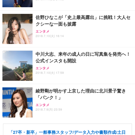
佐野ひなこが「史上最高露出」に挑戦！大人セ
クシーな一面も披露
エンタメ
2018.7.10(火) 16:14
中川大志、来年の成人の日に写真集を発売へ！
公式インスタも開設
エンタメ
2018.7.10(火) 17:59
綾野剛が明かす上京した理由に北川景子驚き
「パンク！」
エンタメ
2018.7.9(月) 23:59
「27卒・新卒」一般事務スタッフ/データ入力や書類作成/土日