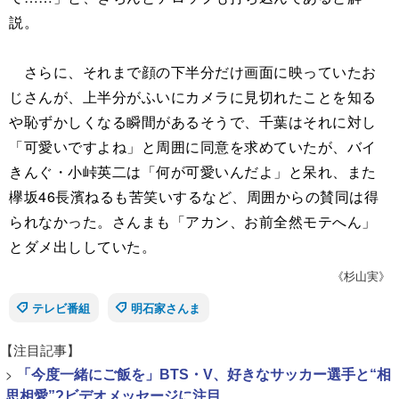
説。
さらに、それまで顔の下半分だけ画面に映っていたお
じさんが、上半分がふいにカメラに見切れたことを知る
や恥ずかしくなる瞬間があるそうで、千葉はそれに対し
「可愛いですよね」と周囲に同意を求めていたが、バイ
きんぐ・小峠英二は「何が可愛いんだよ」と呆れ、また
欅坂46長濱ねるも苦笑いするなど、周囲からの賛同は得
られなかった。さんまも「アカン、お前全然モテへん」
とダメ出ししていた。
《杉山実》
テレビ番組
明石家さんま
【注目記事】
>
「今度一緒にご飯を」BTS・V、好きなサッカー選手と“相
思相愛”?ビデオメッセージに注目