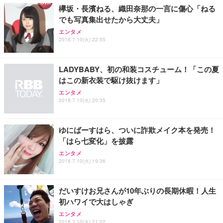
欅坂・長濱ねる、織田奈那の一言に傷心「ねる
務用 おしゃれ パソコンチェア (ホワイト)
でも写真集出せたから大丈夫」
ANDWINT オフィスチェア デスクチェア 肘なし メ
【MiniLED/24.5inch/280Hz/FHD】GRAPHT THE S
アイリスオーヤマ ペットシーツ 超厚型 お徳用 レギ
ッシュ 通気性 ランバーサポート付き 腰サポート ガ
HOOTER Gaming Monitor 24” Essential ゲーミン
エンタメ
ュラー 200枚入【Amazon.co.jp限定】
ス圧無段階昇降 360度回転 キャスター付き コンパク
グモニター QD 24.5インチ 1ms FHD 量子ドット 残
2018.7.10(火) 22:55
ト 幅52×奥行58.5×高さ84～96cm テレワーク 在宅
像低減 (3年保証 | 輝点保証 | 日本メーカー)
￥3,731
￥4,139
￥34,980
勤務 ブラック
LADYBABY、初の和装コスチューム！「この夏
はこの新衣装で駆け抜けます」
エンタメ
2018.7.10(火) 20:35
ゆにばーすはら、ついに詐欺メイク本を発売！
「はら七変化」を披露
エンタメ
2018.7.10(火) 19:36
だいすけお兄さんが10年ぶりの長期休暇！人生
初ハワイで大はしゃぎ
エンタメ
2018.7.10(火) 21:02