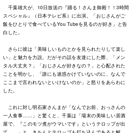
千葉雄大が、10日放送の『踊る！さんま御殿！！3時間
スペシャル』（日本テレビ系）に出演。「おじさんがご
飯をひとりで食べているYou Tubeを見るのが好き」と告
白した。
さらに彼は「美味しいものとかを見られたりして楽し
い」と魅力を力説。だがその話を友達にした際、「メン
タル大丈夫？」「おじさんが好きなの？」と心配された
ことを明かし、「誰にも迷惑かけていないのに、なんで
ここまで言われないといけないのか」と怒りをあらわに
した。
これに対し明石家さんまが「なんでお前、おっさんの
一人食事……」と驚くと、千葉は「場末の美味しい居酒
屋で、『このモツ煮がウマいです』というテロップが出
て……」と、きちんとテロップも打ち込んであると解