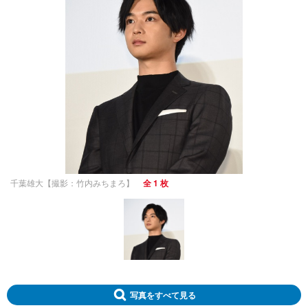
千葉雄大【撮影：竹内みちまろ】
全 1 枚
写真をすべて見る