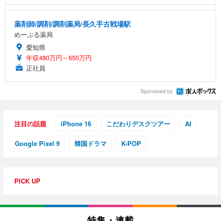
薬剤師/調剤/調剤薬局/長久手古戦場駅
めーぷる薬局
愛知県
年収480万円～650万円
正社員
Sponsored by
注目の話題
iPhone 16
こだわりデスクツアー
AI
Google Pixel 9
韓国ドラマ
K-POP
PICK UP
特集・連載