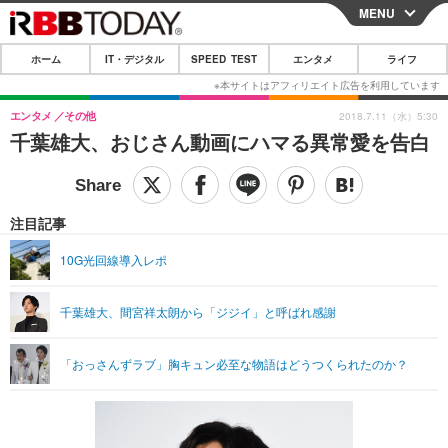
MENU
CLOSE
ホーム
IT・デジタル
SPEED TEST
エンタメ
ライフ
ホーム
IT・デジタル
エンタメ
その他
2018.7.11（水）5:30
千葉雄大、おじさん動画にハマる異常愛を告白
IT・デジタルTOP
スマートフォン
SPEED TEST
ネタ
ガジェット・ツール
エンタメ
注目記事
ショッピング
その他
エンタメTOP
映画・ドラマ
ライフ
10G光回線導入レポ
韓流・K-POP
韓国・芸能
ライフTOP
グルメ
リリース一覧
千葉雄大、間宮祥太朗から「ジジイ」と呼ばれ感謝
音楽
スポーツ
ペット
ショッピング
プッシュ通知の停止方法
グラビア
ブログ
その他
「おっさんずラブ」胸キュン必至な物語はどうつくられたのか？
ショッピング
その他