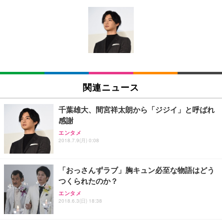
[EdoErgo] オフィスチェア 椅子 テレワーク 疲れな
EIZO ビジネス向けプレミアムモニター | FlexScan
Amazonベーシック ペットシーツ 薄型 レギュラー 1
い 跳ね上げ式アームレスト コンパクト 約105度ロッ
EV3240X-WT | 31.5型4K UHD・USB Type-C・ホワ
回使い捨て 無香料 ホワイト 300枚
キング pc 事務椅子 360度回転 座面昇降 強化ナイロ
イト
ン樹脂ベース 通気性メッシュ 在宅ワーク H-WY01
￥3,373
￥5,699
￥105,595
(黒網+黒枠+黒足)
EIZO ビジネス向けプレミアムモニター | FlexScan
SIHOO B100 オフィスチェア／デスクチェア メッシ
Amazonベーシック ペットシーツ 厚型 ワイド 42枚
EV2740X-WT | 27.0型4K UHD・USB Type-C・ホワ
ュチェア 人間工学 疲れない ブラック
x2袋(84枚) ホワイト(吸収面:ライトブルー)
関連ニュース
イト
￥27,999
￥3,234
￥109,572
千葉雄大、間宮祥太朗から「ジジイ」と呼ばれ
感謝
Sezlife オフィスチェア デスクチェア 疲れない テレ
【純正品】27"ゲーミングモニター DualSense 充電
ネオ・ルーライフ ネオ・オムツ L 中型犬用 26枚入
エンタメ
ワーク チェア 強化バックレスト 30度ロッキング機
2018.7.9(月) 0:08
フック付き（CFI-ZDM1J）
り 単品
能 人間工学 椅子 腰サポート 90度跳ね上げ式アーム
レスト 3Dヘッドレスト ハンガー付き 高反発クッシ
￥49,979
￥1,800
￥7,680
ョン PCチェア 通気性メッシュ ゲーミング/勉強/事
「おっさんずラブ」胸キュン必至な物語はどう
務用 おしゃれ パソコンチェア (ブラック)
つくられたのか？
Sezlife オフィスチェア デスクチェア 疲れない テレ
【整備済み品】Dell E2724HS 27インチ 液晶モニタ
Smart Basic(スマートベーシック) 【Amazon.co.jp
エンタメ
ワーク チェア 強化バックレスト 30度ロッキング機
ー フルHD（1920×1080）VA 非光沢 HDMI/DisplayP
限定】 Smart Basic アイリスオーヤマ ペットシーツ
2018.6.3(日) 18:38
能 人間工学 椅子 腰サポート 90度跳ね上げ式アーム
ort/VGA スピーカー内蔵 高さ調整 スイベル VESA対
超厚型 お徳用 ワイド 100枚入 (x 1) (ケース販売)
レスト 3Dヘッドレスト ハンガー付き 高反発クッシ
応 ComfortView ビジネス向け
￥7,680
￥15,800
￥3,670
ョン PCチェア 通気性メッシュ ゲーミング/勉強/事