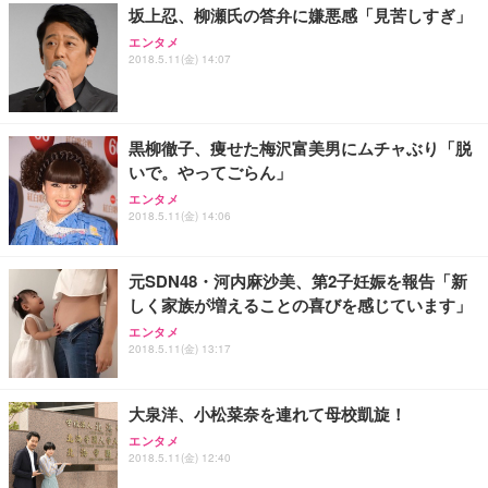
￥109,572
坂上忍、柳瀬氏の答弁に嫌悪感「見苦しすぎ」
エンタメ
2018.5.11(金) 14:07
Sezlife オフィスチェア デスクチェア 疲れない テレ
【純正品】27"ゲーミングモニター DualSense 充電
ネオ・ルーライフ ネオ・オムツ L 中型犬用 26枚入
ワーク チェア 強化バックレスト 30度ロッキング機
フック付き（CFI-ZDM1J）
り 単品
能 人間工学 椅子 腰サポート 90度跳ね上げ式アーム
レスト 3Dヘッドレスト ハンガー付き 高反発クッシ
￥49,979
￥1,800
￥7,680
ョン PCチェア 通気性メッシュ ゲーミング/勉強/事
黒柳徹子、痩せた梅沢富美男にムチャぶり「脱
務用 おしゃれ パソコンチェア (ブラック)
いで。やってごらん」
Sezlife オフィスチェア デスクチェア 疲れない テレ
【整備済み品】Dell E2724HS 27インチ 液晶モニタ
Smart Basic(スマートベーシック) 【Amazon.co.jp
エンタメ
ワーク チェア 強化バックレスト 30度ロッキング機
ー フルHD（1920×1080）VA 非光沢 HDMI/DisplayP
限定】 Smart Basic アイリスオーヤマ ペットシーツ
2018.5.11(金) 14:06
能 人間工学 椅子 腰サポート 90度跳ね上げ式アーム
ort/VGA スピーカー内蔵 高さ調整 スイベル VESA対
超厚型 お徳用 ワイド 100枚入 (x 1) (ケース販売)
レスト 3Dヘッドレスト ハンガー付き 高反発クッシ
応 ComfortView ビジネス向け
￥7,680
￥15,800
￥3,670
ョン PCチェア 通気性メッシュ ゲーミング/勉強/事
元SDN48・河内麻沙美、第2子妊娠を報告「新
務用 おしゃれ パソコンチェア (ホワイト)
しく家族が増えることの喜びを感じています」
ANDWINT オフィスチェア デスクチェア 肘なし メ
【MiniLED/24.5inch/280Hz/FHD】GRAPHT THE S
アイリスオーヤマ ペットシーツ 超厚型 お徳用 レギ
エンタメ
ッシュ 通気性 ランバーサポート付き 腰サポート ガ
HOOTER Gaming Monitor 24” Essential ゲーミン
ュラー 200枚入【Amazon.co.jp限定】
2018.5.11(金) 13:17
ス圧無段階昇降 360度回転 キャスター付き コンパク
グモニター QD 24.5インチ 1ms FHD 量子ドット 残
ト 幅52×奥行58.5×高さ84～96cm テレワーク 在宅
像低減 (3年保証 | 輝点保証 | 日本メーカー)
￥3,731
￥4,139
￥34,980
勤務 ブラック
大泉洋、小松菜奈を連れて母校凱旋！
エンタメ
2018.5.11(金) 12:40