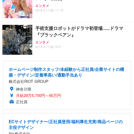
エンタメ
2018.5.11(金) 11:18
手術支援ロボットがドラマ初登場......ドラマ
『ブラックペアン』
エンタメ
2018.5.11(金) 9:51
ホームページ制作スタッフ/未経験から正社員/企業サイトの構
築・デザイン/定着率高い/通勤手当あり
株式会社RIOT GROUP
神奈川県
月給29万5,700円～60万円
正社員
ECサイトデザイナー/正社員登用/福利厚生充実/商品ページの
主役デザイン
Yts株式会社