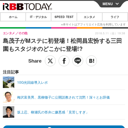
MENU
CLOSE
ホーム
IT・デジタル
SPEED TEST
エンタメ
ライフ
ホーム
IT・デジタル
エンタメ
その他
2018.5.11（金）19:38
島茂子がMステに初登場！松岡昌宏扮する三田
IT・デジタルTOP
スマートフォン
SPEED TEST
園もスタジオのどこかに登場!?
ネタ
ガジェット・ツール
エンタメ
ショッピング
その他
エンタメTOP
映画・ドラマ
ライフ
注目記事
韓流・K-POP
韓国・芸能
ライフTOP
グルメ
リリース一覧
10G光回線導入レポ
音楽
スポーツ
ペット
ショッピング
プッシュ通知の停止方法
梅沢富美男、黒柳徹子に公開説教されて沈黙！深々とお辞儀
グラビア
ブログ
その他
ショッピング
その他
坂上忍、柳瀬氏の答弁に嫌悪感「見苦しすぎ」