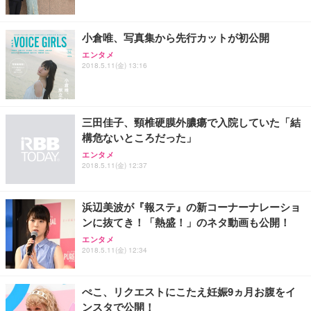
小倉唯、写真集から先行カットが初公開
エンタメ
2018.5.11(金) 13:16
三田佳子、頸椎硬膜外膿瘍で入院していた「結
構危ないところだった」
エンタメ
2018.5.11(金) 12:37
浜辺美波が『報ステ』の新コーナーナレーショ
ンに抜てき！「熱盛！」のネタ動画も公開！
エンタメ
2018.5.11(金) 12:34
ぺこ、リクエストにこたえ妊娠9ヵ月お腹をイ
ンスタで公開！