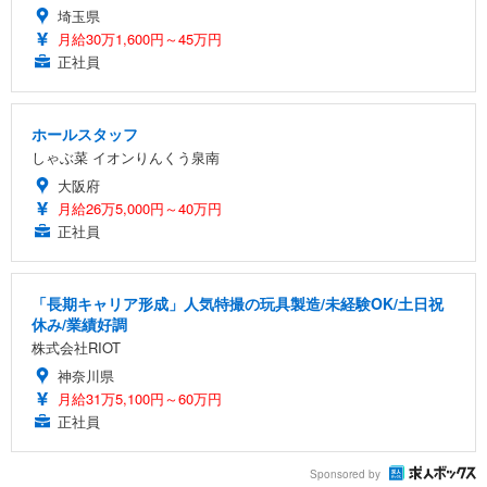
埼玉県
月給30万1,600円～45万円
正社員
ホールスタッフ
しゃぶ菜 イオンりんくう泉南
大阪府
月給26万5,000円～40万円
正社員
「長期キャリア形成」人気特撮の玩具製造/未経験OK/土日祝
休み/業績好調
株式会社RIOT
神奈川県
月給31万5,100円～60万円
正社員
Sponsored by