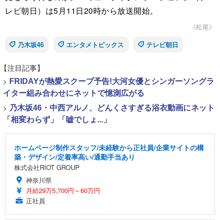
レビ朝日）は5月11日20時から放送開始。
《松尾》
乃木坂46
エンタメトピックス
テレビ朝日
【注目記事】
>
FRIDAYが熱愛スクープ予告!大河女優とシンガーソングラ
イター組み合わせにネットで憶測広がる
>
乃木坂46・中西アルノ、どんくさすぎる浴衣動画にネット
「相変わらず」「嘘でしょ...」
ホームページ制作スタッフ/未経験から正社員/企業サイトの構
築・デザイン/定着率高い/通勤手当あり
株式会社RIOT GROUP
神奈川県
月給29万5,700円～60万円
正社員