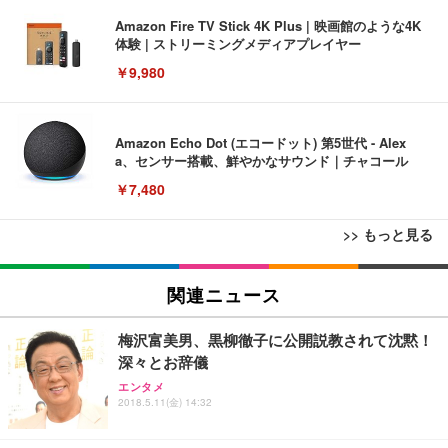
Amazon Fire TV Stick 4K Plus | 映画館のような4K
体験 | ストリーミングメディアプレイヤー
￥9,980
Amazon Echo Dot (エコードット) 第5世代 - Alex
a、センサー搭載、鮮やかなサウンド｜チャコール
￥7,480
>> もっと見る
[EdoErgo] オフィスチェア 椅子 テレワーク 疲れな
EIZO ビジネス向けプレミアムモニター | FlexScan
Amazonベーシック ペットシーツ 薄型 レギュラー 1
い 跳ね上げ式アームレスト コンパクト 約105度ロッ
EV3240X-WT | 31.5型4K UHD・USB Type-C・ホワ
関連ニュース
回使い捨て 無香料 ホワイト 300枚
キング pc 事務椅子 360度回転 座面昇降 強化ナイロ
イト
ン樹脂ベース 通気性メッシュ 在宅ワーク H-WY01
￥3,373
￥5,699
￥105,595
梅沢富美男、黒柳徹子に公開説教されて沈黙！
(黒網+黒枠+黒足)
深々とお辞儀
エンタメ
EIZO ビジネス向けプレミアムモニター | FlexScan
SIHOO B100 オフィスチェア／デスクチェア メッシ
Amazonベーシック ペットシーツ 厚型 ワイド 42枚
2018.5.11(金) 14:32
EV2740X-WT | 27.0型4K UHD・USB Type-C・ホワ
ュチェア 人間工学 疲れない ブラック
x2袋(84枚) ホワイト(吸収面:ライトブルー)
イト
￥27,999
￥3,234