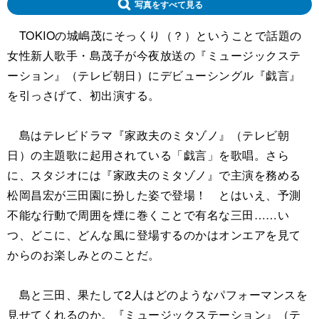
写真をすべて見る
TOKIOの城嶋茂にそっくり（？）ということで話題の
女性新人歌手・島茂子が今夜放送の『ミュージックステ
ーション』（テレビ朝日）にデビューシングル『戯言』
を引っさげて、初出演する。
島はテレビドラマ『家政夫のミタゾノ』（テレビ朝
日）の主題歌に起用されている「戯言」を歌唱。さら
に、スタジオには『家政夫のミタゾノ』で主演を務める
松岡昌宏が三田園に扮した姿で登場！ とはいえ、予測
不能な行動で周囲を煙に巻くことで有名な三田……い
つ、どこに、どんな風に登場するのかはオンエアを見て
からのお楽しみとのことだ。
島と三田、果たして2人はどのようなパフォーマンスを
見せてくれるのか。『ミュージックステーション』（テ