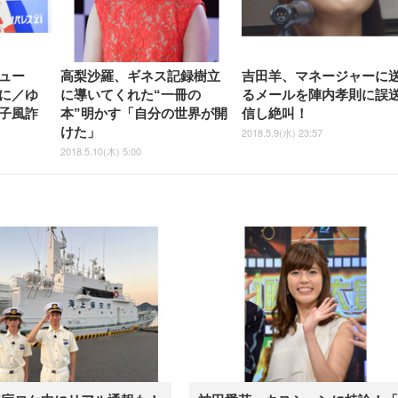
ュー
高梨沙羅、ギネス記録樹立
吉田羊、マネージャーに
に／ゆ
に導いてくれた“一冊の
るメールを陣内孝則に誤
子風詐
本”明かす「自分の世界が開
信し絶叫！
けた」
2018.5.9(水) 23:57
2018.5.10(木) 5:00