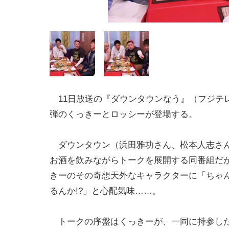
11日放送の『ダウンタウンなう』（フジテ
弾のくっきーとロッシーが登場する。
ダウンタウン（浜田雅功さん、松本人志さ
お酒を飲みながらトークを展開する同番組だ
きーのその奇想天外なキャラクターに「ちゃ
るんか!?」と心配気味……。
トークの序盤はくっきーが、一同に持参した