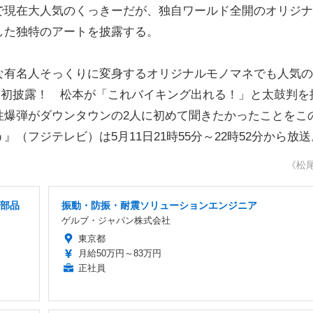
で現在大人気のくっきーだが、独自ワールド全開のオリジナ
した独特のアートを披露する。
有名人そっくりに変身するオリジナルモノマネでも人気の
を初披露！ 松本が「これバイキング出れる！」と太鼓判を
性爆弾がダウンタウンの2人に初めて聞きたかったことをこ
（フジテレビ）は5月11日21時55分～22時52分から放送
《松
械部品
振動・防振・耐震ソリューションエンジニア
ゲルブ・ジャパン株式会社
東京都
月給50万円～83万円
正社員