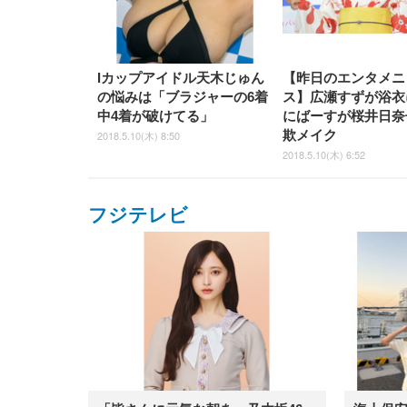
Iカップアイドル天木じゅん
【昨日のエンタメニ
の悩みは「ブラジャーの6着
ス】広瀬すずが浴衣
中4着が破けてる」
にばーすが桜井日奈
欺メイク
2018.5.10(木) 8:50
2018.5.10(木) 6:52
フジテレビ