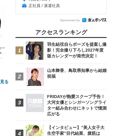
正社員 / 派遣社員
Sponsored by
アクセスランキング
羽生結弦自らポーズを提案し撮
エコー
影！完全撮り下ろし2027年度
xa、
版カレンダーが発売決定！
な
山本舞香、鳥取県知事から結婚
祝福
と見る
FRIDAYが熱愛スクープ予告！
大河女優とシンガーソングライ
ター組み合わせにネットで憶測
広がる
【インタビュー】”美人女子大
生空手家”目代結菜、腹筋は