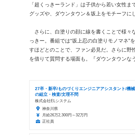
「超くっきーランド」は子供から若い女性ま
グッズや、ダウンタウン＆坂上をモチーフに
さらに、白塗りの顔に線を書くことで様々な
っきー。番組では“坂上忍の白塗りモノマネ”
すほどとのことで、ファン必見だ。さらに野
を借りて質問する場面も。『ダウンタウンなう』
27卒・新卒/ものづくりエンジニアアシスタント/機
の組立・検査/文理不問
株式会社ELシステム
神奈川県
月給26万2,300円～32万円
正社員