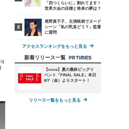
FHD】
ェ
「四つくらいに」割れてます！
ット
 メ
レギ
世界大会の目標と将来の夢は？
 ゲ
ーサ
ンチ
 ガ
 (3
回
尾野真千子、主演映画でヌード
ー)
ンパ
シーン「私の乳首どう？」監督
高さ
に質問
 在
アクセスランキングをもっと見る
新着リリース一覧
ぶり
発
【coca】夏の最終ビッグイ
ベント「FINAL SALE」本日
8/7（金）よりスタート！
リリース一覧をもっと見る