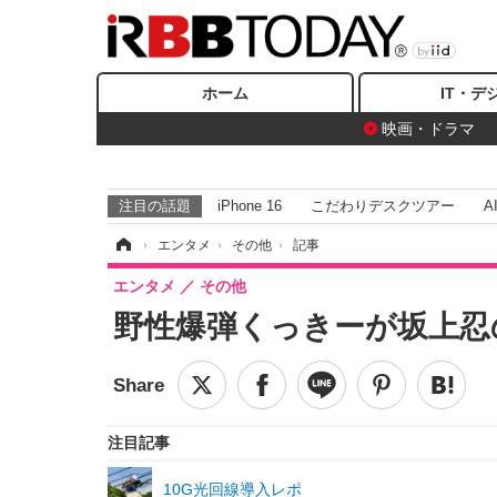
ホーム
IT・デ
映画・ドラマ
注目の話題
iPhone 16
こだわりデスクツアー
A
ホーム
›
エンタメ
›
その他
›
記事
エンタメ
その他
野性爆弾くっきーが坂上忍
注目記事
10G光回線導入レポ