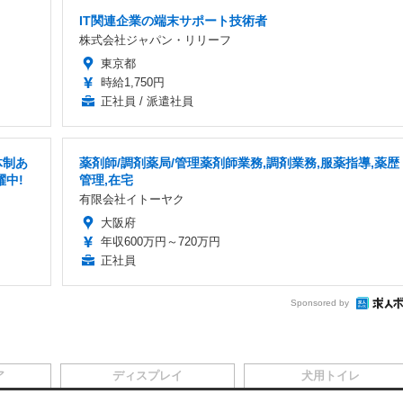
IT関連企業の端末サポート技術者
株式会社ジャパン・リリーフ
東京都
時給1,750円
正社員 / 派遣社員
体制あ
薬剤師/調剤薬局/管理薬剤師業務,調剤業務,服薬指導,薬歴
躍中!
管理,在宅
有限会社イトーヤク
大阪府
年収600万円～720万円
正社員
Sponsored by
ア
ディスプレイ
犬用トイレ