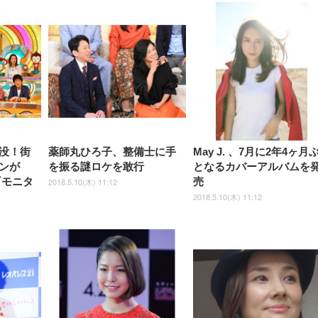
【整備済み品】Dell
【MiniLED/24.5inch/280Hz/
正品】27"ゲーミングモ
ANDWINT オフィスチ
アイリスオーヤマ ペ
Sezlife オフィスチェア デスク
ネオ・ルーライフ ネオ・オム
E2724HS 27インチ 液晶モ
Sezlife オフィスチェア デスク
Smart Basic(スマートベーシ
GRAPHT THE SHOOTER
ー DualSense 充電フッ
ア デスクチェア 肘なし
シーツ 超厚型 お徳用 
チェア 疲れない テレワーク
ツ L 中型犬用 26枚入り 単品
ニター フル
チェア 疲れない テレワーク
ック) 【Amazon.co.jp限定】
Gaming Monitor 24” Essential
き（CFI-ZDM1J）
ッシュ 通気性 ランバ
ュラー 200枚入
チェア 強化バックレスト 30
HD（1920×1080）VA 非光
チェア 強化バックレスト 30度
Smart Basic アイリスオーヤマ
ーミングモニター QD 24.5イ
ポート付き 腰サポート
【Amazon.co.jp限定】
￥1,800
￥15,800
￥34,980
9,979
度ロッキング機能 人間工学 椅
沢 HDMI/DisplayPort/VGA
ロッキング機能 人間工学 椅子
ペットシーツ 超厚型 お徳用
￥4,139
￥3,731
1ms FHD 量子ドット 残像低減
ス圧無段階昇降 360度
￥7,680
￥7,680
￥3,670
子 腰サポート 90度跳ね上げ
スピーカー内蔵 高さ調整 ス
腰サポート 90度跳ね上げ式ア
ワイド 100枚入 (x 1) (ケース
年保証 | 輝点保証 | 日本メーカ
転 キャスター付き コ
式アームレスト 3Dヘッドレス
イベル VESA対応
ームレスト 3Dヘッドレスト
販売)
クト 幅52×奥行58.5×
ト ハンガー付き 高反発クッシ
ComfortView ビジネス向け
ハンガー付き 高反発クッショ
84～96cm テレワーク
ョン PCチェア 通気性メッシ
ン PCチェア 通気性メッシュ
宅勤務 ブラック
ュ ゲーミング/勉強/事務用 お
ゲーミング/勉強/事務用 おし
しゃれ パソコンチェア (ブラ
ゃれ パソコンチェア (ホワイ
ック)
ト)
没！街
薬師丸ひろ子、整備士に手
May J. 、7月に2年4ヶ月
ンが
を振る謎ロケを敢行
となるカバーアルバムを
『モニタ
売
2018.5.10(木) 11:12
2018.5.10(木) 11:12