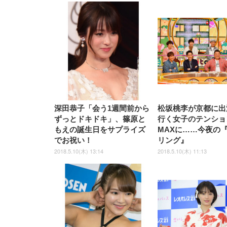
EIZO ビジネス向けプレミア
EIZO ビジネス向けプレミア
【純
[EdoErgo] オフィスチェア 椅
Amazonベーシック ペットシ
SIHOO B100 オフィスチェア
Amazonベーシック ペットシ
ムモニター | FlexScan
ムモニター | FlexScan
ニタ
子 テレワーク 疲れない 跳ね
ーツ 薄型 レギュラー 1回使い
／デスクチェア メッシュチェ
ーツ 厚型 ワイド 42枚x2袋(84
EV3240X-WT | 31.5型4K
EV2740X-WT | 27.0型4K
ク付
上げ式アームレスト コンパク
捨て 無香料 ホワイト 300枚
ア 人間工学 疲れない ブラッ
枚) ホワイト(吸収面:ライトブ
UHD・USB Type-C・ホワイ
UHD・USB Type-C・ホワイ
ト 約105度ロッキング pc 事務
￥105,595
￥109,572
ク
ルー)
￥4
ト
ト
￥5,699
￥3,373
￥27,999
￥3,234
椅子 360度回転 座面昇降 強化
ナイロン樹脂ベース 通気性メ
ッシュ 在宅ワーク H-
WY01(黒網+黒枠+黒足)
深田恭子「会う1週間前から
松坂桃李が京都に出
ずっとドキドキ」、篠原と
行く女子のテンショ
もえの誕生日をサプライズ
MAXに……今夜の
でお祝い！
リング』
2018.5.10(木) 13:14
2018.5.10(木) 11:13