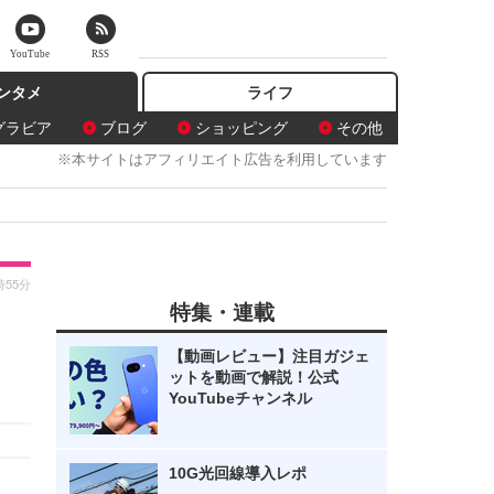
YouTube
RSS
ンタメ
ライフ
グラビア
ブログ
ショッピング
その他
※本サイトはアフィリエイト広告を利用しています
時55分
特集・連載
【動画レビュー】注目ガジェ
ットを動画で解説！公式
YouTubeチャンネル
10G光回線導入レポ