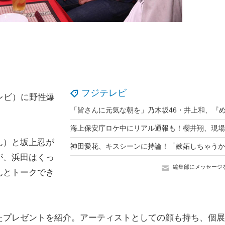
フジテレビ
レビ）に野性爆
ん）と坂上忍が
神田愛花、キスシーンに持論！「嫉妬しちゃうか
が、浜田はくっ
編集部にメッセージ
んとトークでき
プレゼントを紹介。アーティストとしての顔も持ち、個展