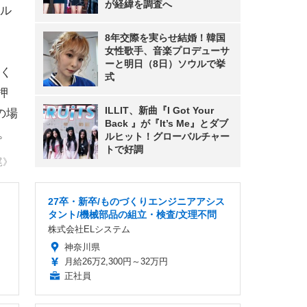
が経緯を調査へ
ル
8年交際を実らせ結婚！韓国
女性歌手、音楽プロデューサ
ーと明日（8日）ソウルで挙
く
式
押
ILLIT、新曲『I Got Your
の場
Back 』が『It’s Me』とダブ
。
ルヒット！グローバルチャー
トで好調
尾》
27卒・新卒/ものづくりエンジニアアシス
タント/機械部品の組立・検査/文理不問
株式会社ELシステム
神奈川県
月給26万2,300円～32万円
正社員