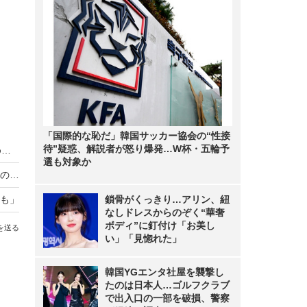
「国際的な恥だ」韓国サッカー協会の“性接
待”疑惑、解説者が怒り爆発…W杯・五輪予
「皆さんに元気な朝を」乃木坂46・井上和、『めざましテレビ』3月のエンタメプレゼンターに
選も対象か
海上保安庁ロケ中にリアル通報も！櫻井翔、現場の緊張感に驚き「いつ事件事故が起きてもおかしくない」
も」
鎖骨がくっきり…アリン、紐
なしドレスからのぞく“華奢
ボディ”に釘付け「お美し
を送る
い」「見惚れた」
韓国YGエンタ社屋を襲撃し
たのは日本人…ゴルフクラブ
で出入口の一部を破損、警察