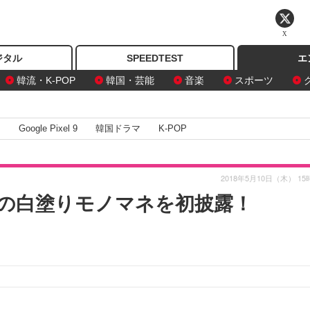
X
ジタル
SPEEDTEST
エ
韓流・K-POP
韓国・芸能
音楽
スポーツ
I
Google Pixel 9
韓国ドラマ
K-POP
2018年5月10日（木） 15
の白塗りモノマネを初披露！