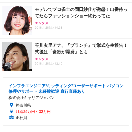
モデルでプロ雀士の岡田紗佳が激怒！出番待っ
てたらファッションショー終わってた
エンタメ
2018.4.28(土) 14:38
笹川友里アナ、『ブランチ』で挙式を生報告！
式後は「食欲が爆発」とも
エンタメ
2018.4.28(土) 12:10
インフラエンジニア/キッティング/ユーザーサポート パソコン
修理やサポート 未経験歓迎 直行直帰あり
株式会社キャリアジャパン
神奈川県
月給25万円～32万円
正社員