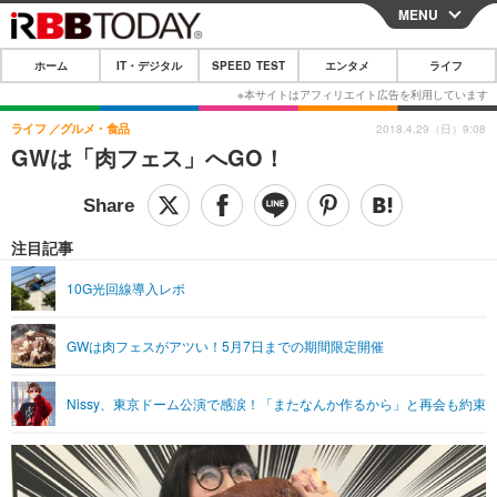
MENU
CLOSE
ホーム
IT・デジタル
SPEED TEST
エンタメ
ライフ
ホーム
IT・デジタル
ライフ
グルメ・食品
2018.4.29（日）9:08
GWは「肉フェス」へGO！
IT・デジタルTOP
スマートフォン
SPEED TEST
ネタ
ガジェット・ツール
エンタメ
注目記事
ショッピング
その他
エンタメTOP
映画・ドラマ
ライフ
10G光回線導入レポ
韓流・K-POP
韓国・芸能
ライフTOP
グルメ
リリース一覧
GWは肉フェスがアツい！5月7日までの期間限定開催
音楽
スポーツ
ペット
ショッピング
プッシュ通知の停止方法
グラビア
ブログ
その他
Nissy、東京ドーム公演で感涙！「またなんか作るから」と再会も約束
ショッピング
その他