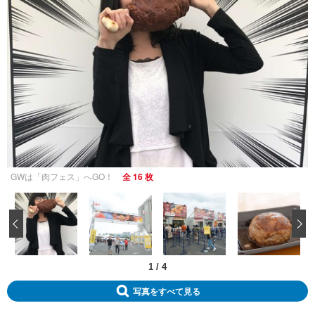
GWは「肉フェス」へGO！
全 16 枚
‹
1
/
4
写真をすべて見る