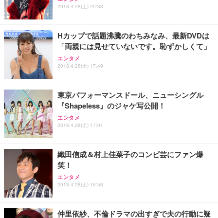
ワーク チェア 強化バックレスト 30度ロッキング機
ー フルHD（1920×1080）VA 非光沢 HDMI/DisplayP
限定】 Smart Basic アイリスオーヤマ ペットシーツ
2018.4.28(土) 20:38
能 人間工学 椅子 腰サポート 90度跳ね上げ式アーム
ort/VGA スピーカー内蔵 高さ調整 スイベル VESA対
超厚型 お徳用 ワイド 100枚入 (x 1) (ケース販売)
レスト 3Dヘッドレスト ハンガー付き 高反発クッシ
応 ComfortView ビジネス向け
￥7,680
￥15,800
￥3,670
ョン PCチェア 通気性メッシュ ゲーミング/勉強/事
Hカップで話題沸騰のわちみなみ、最新DVDは
務用 おしゃれ パソコンチェア (ホワイト)
「両親には見せていないです。恥ずかしくて」
ANDWINT オフィスチェア デスクチェア 肘なし メ
【MiniLED/24.5inch/280Hz/FHD】GRAPHT THE S
アイリスオーヤマ ペットシーツ 超厚型 お徳用 レギ
ッシュ 通気性 ランバーサポート付き 腰サポート ガ
HOOTER Gaming Monitor 24” Essential ゲーミン
エンタメ
ュラー 200枚入【Amazon.co.jp限定】
ス圧無段階昇降 360度回転 キャスター付き コンパク
グモニター QD 24.5インチ 1ms FHD 量子ドット 残
2018.4.28(土) 17:49
ト 幅52×奥行58.5×高さ84～96cm テレワーク 在宅
像低減 (3年保証 | 輝点保証 | 日本メーカー)
￥3,731
￥4,139
￥34,980
勤務 ブラック
東京パフォーマンスドール、ニューシングル
『Shapeless』のジャケ写公開！
エンタメ
2018.4.28(土) 17:01
織田信成＆村上佳菜子のコンビ芸にファン爆
笑！
エンタメ
2018.4.28(土) 16:58
仲里依紗、不倫ドラマの出すぎで夫の行動に疑