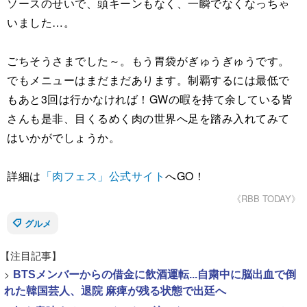
ソースのせいで、頭キーンもなく、一瞬でなくなっちゃ
いました…。
ごちそうさまでした～。もう胃袋がぎゅうぎゅうです。
でもメニューはまだまだあります。制覇するには最低で
もあと3回は行かなければ！GWの暇を持て余している皆
さんも是非、目くるめく肉の世界へ足を踏み入れてみて
はいかがでしょうか。
詳細は
「肉フェス」公式サイト
へGO！
《RBB TODAY》
グルメ
【注目記事】
>
BTSメンバーからの借金に飲酒運転...自粛中に脳出血で倒
れた韓国芸人、退院 麻痺が残る状態で出廷へ