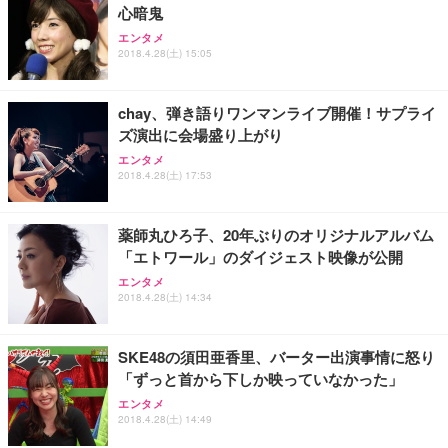
心暗鬼
エンタメ
2018.4.28(土) 15:05
chay、弾き語りワンマンライブ開催！サプライ
ズ演出に会場盛り上がり
エンタメ
2018.4.28(土) 17:53
薬師丸ひろ子、20年ぶりのオリジナルアルバム
「エトワール」のダイジェスト映像が公開
エンタメ
2018.4.28(土) 14:34
SKE48の須田亜香里、バーター出演事情に怒り
「ずっと首から下しか映っていなかった」
エンタメ
2018.4.28(土) 14:49