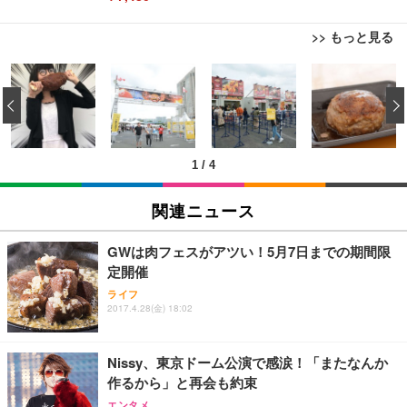
>> もっと見る
[EdoErgo] オフィスチェア 椅子 テレワーク 疲れな
EIZO ビジネス向けプレミアムモニター | FlexScan
Amazonベーシック ペットシーツ 薄型 レギュラー 1
い 跳ね上げ式アームレスト コンパクト 約105度ロッ
EV3240X-WT | 31.5型4K UHD・USB Type-C・ホワ
‹
回使い捨て 無香料 ホワイト 300枚
キング pc 事務椅子 360度回転 座面昇降 強化ナイロ
イト
ン樹脂ベース 通気性メッシュ 在宅ワーク H-WY01
￥3,373
￥5,699
￥105,595
(黒網+黒枠+黒足)
1
/
4
EIZO ビジネス向けプレミアムモニター | FlexScan
SIHOO B100 オフィスチェア／デスクチェア メッシ
Amazonベーシック ペットシーツ 厚型 ワイド 42枚
EV2740X-WT | 27.0型4K UHD・USB Type-C・ホワ
ュチェア 人間工学 疲れない ブラック
x2袋(84枚) ホワイト(吸収面:ライトブルー)
関連ニュース
イト
￥27,999
￥3,234
￥109,572
GWは肉フェスがアツい！5月7日までの期間限
定開催
Sezlife オフィスチェア デスクチェア 疲れない テレ
【純正品】27"ゲーミングモニター DualSense 充電
ネオ・ルーライフ ネオ・オムツ L 中型犬用 26枚入
ライフ
ワーク チェア 強化バックレスト 30度ロッキング機
2017.4.28(金) 18:02
フック付き（CFI-ZDM1J）
り 単品
能 人間工学 椅子 腰サポート 90度跳ね上げ式アーム
レスト 3Dヘッドレスト ハンガー付き 高反発クッシ
￥49,979
￥1,800
￥7,680
ョン PCチェア 通気性メッシュ ゲーミング/勉強/事
Nissy、東京ドーム公演で感涙！「またなんか
務用 おしゃれ パソコンチェア (ブラック)
作るから」と再会も約束
Sezlife オフィスチェア デスクチェア 疲れない テレ
【整備済み品】Dell E2724HS 27インチ 液晶モニタ
Smart Basic(スマートベーシック) 【Amazon.co.jp
エンタメ