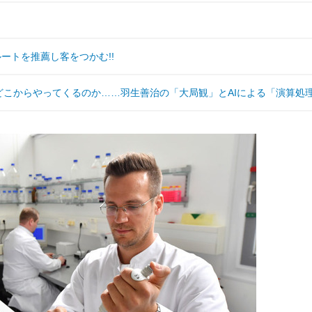
ルートを推薦し客をつかむ!!
どこからやってくるのか……羽生善治の「大局観」とAIによる「演算処