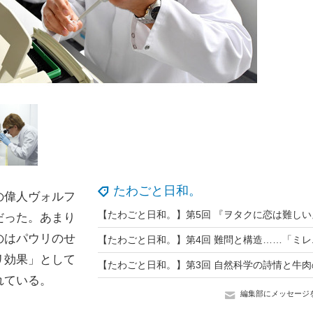
たわごと日和。
の偉人ヴォルフ
だった。あまり
のはパウリのせ
リ効果」として
れている。
編集部にメッセージ