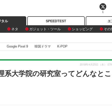
X
ジタル
SPEEDTEST
エ
ン
ネタ
ガジェット・ツール
ショッピング
その
I
Google Pixel 9
韓国ドラマ
K-POP
2018年4月25日（水） 07
 理系大学院の研究室ってどんなとこ