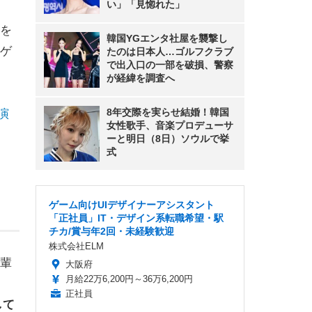
い」「見惚れた」
を
韓国YGエンタ社屋を襲撃し
ゲ
たのは日本人…ゴルフクラブ
で出入口の一部を破損、警察
が経緯を調査へ
8年交際を実らせ結婚！韓国
演
女性歌手、音楽プロデューサ
ーと明日（8日）ソウルで挙
式
ゲーム向けUIデザイナーアシスタント
「正社員」IT・デザイン系転職希望・駅
チカ/賞与年2回・未経験歓迎
株式会社ELM
輩
大阪府
月給22万6,200円～36万6,200円
正社員
して