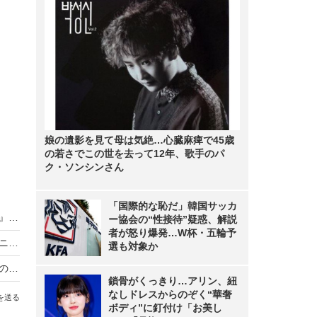
娘の遺影を見て母は気絶…心臓麻痺で45歳
の若さでこの世を去って12年、歌手のパ
ク・ソンシンさん
「国際的な恥だ」韓国サッカ
【たわごと日和。】第5回 『ヲタクに恋は難しい』が描く「ツイ廃」「インスタ映え」の先にある恋のユートピア
ー協会の“性接待”疑惑、解説
者が怒り爆発…W杯・五輪予
【たわごと日和。】第4回 難問と構造……「ミレニアム懸賞問題」を織り成すことばたち
選も対象か
【たわごと日和。】第3回 自然科学の詩情と牛肉の特売日
鎖骨がくっきり…アリン、紐
なしドレスからのぞく“華奢
を送る
ボディ”に釘付け「お美し