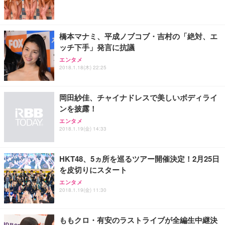
ワーク チェア 強化バックレスト 30度ロッキング機
フック付き（CFI-ZDM1J）
り 単品
能 人間工学 椅子 腰サポート 90度跳ね上げ式アーム
レスト 3Dヘッドレスト ハンガー付き 高反発クッシ
￥49,979
￥1,800
￥7,680
ョン PCチェア 通気性メッシュ ゲーミング/勉強/事
橋本マナミ、平成ノブコブ・吉村の「絶対、エ
務用 おしゃれ パソコンチェア (ブラック)
ッチ下手」発言に抗議
Sezlife オフィスチェア デスクチェア 疲れない テレ
【整備済み品】Dell E2724HS 27インチ 液晶モニタ
Smart Basic(スマートベーシック) 【Amazon.co.jp
エンタメ
ワーク チェア 強化バックレスト 30度ロッキング機
ー フルHD（1920×1080）VA 非光沢 HDMI/DisplayP
限定】 Smart Basic アイリスオーヤマ ペットシーツ
2018.1.18(木) 22:25
能 人間工学 椅子 腰サポート 90度跳ね上げ式アーム
ort/VGA スピーカー内蔵 高さ調整 スイベル VESA対
超厚型 お徳用 ワイド 100枚入 (x 1) (ケース販売)
レスト 3Dヘッドレスト ハンガー付き 高反発クッシ
応 ComfortView ビジネス向け
￥7,680
￥15,800
￥3,670
ョン PCチェア 通気性メッシュ ゲーミング/勉強/事
岡田紗佳、チャイナドレスで美しいボディライ
務用 おしゃれ パソコンチェア (ホワイト)
ンを披露！
ANDWINT オフィスチェア デスクチェア 肘なし メ
【MiniLED/24.5inch/280Hz/FHD】GRAPHT THE S
アイリスオーヤマ ペットシーツ 超厚型 お徳用 レギ
ッシュ 通気性 ランバーサポート付き 腰サポート ガ
HOOTER Gaming Monitor 24” Essential ゲーミン
エンタメ
ュラー 200枚入【Amazon.co.jp限定】
ス圧無段階昇降 360度回転 キャスター付き コンパク
グモニター QD 24.5インチ 1ms FHD 量子ドット 残
2018.1.19(金) 14:33
ト 幅52×奥行58.5×高さ84～96cm テレワーク 在宅
像低減 (3年保証 | 輝点保証 | 日本メーカー)
￥3,731
￥4,139
￥34,980
勤務 ブラック
HKT48、5ヵ所を巡るツアー開催決定！2月25日
を皮切りにスタート
エンタメ
2018.1.19(金) 11:30
ももクロ・有安のラストライブが全編生中継決