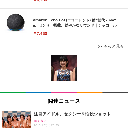
Amazon Echo Dot (エコードット) 第5世代 - Alex
a、センサー搭載、鮮やかなサウンド｜チャコール
￥7,480
>> もっと見る
[EdoErgo] オフィスチェア 椅子 テレワーク 疲れな
EIZO ビジネス向けプレミアムモニター | FlexScan
Amazonベーシック ペットシーツ 薄型 レギュラー 1
い 跳ね上げ式アームレスト コンパクト 約105度ロッ
EV3240X-WT | 31.5型4K UHD・USB Type-C・ホワ
回使い捨て 無香料 ホワイト 300枚
キング pc 事務椅子 360度回転 座面昇降 強化ナイロ
イト
ン樹脂ベース 通気性メッシュ 在宅ワーク H-WY01
￥3,373
￥5,699
￥105,595
(黒網+黒枠+黒足)
EIZO ビジネス向けプレミアムモニター | FlexScan
SIHOO B100 オフィスチェア／デスクチェア メッシ
Amazonベーシック ペットシーツ 厚型 ワイド 42枚
EV2740X-WT | 27.0型4K UHD・USB Type-C・ホワ
ュチェア 人間工学 疲れない ブラック
x2袋(84枚) ホワイト(吸収面:ライトブルー)
関連ニュース
イト
￥27,999
￥3,234
￥109,572
注目アイドル、セクシー＆悩殺ショット
エンタメ
Sezlife オフィスチェア デスクチェア 疲れない テレ
2018.1.7(日) 20:23
【純正品】27"ゲーミングモニター DualSense 充電
ネオ・ルーライフ ネオ・オムツ L 中型犬用 26枚入