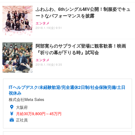
ふわふわ、6thシングルMV公開！制服姿でキュ
ートなパフォーマンスを披露
エンタメ
2018.1.19(金) 9:51
阿部寛らのサプライズ登場に観客歓喜！映画
『祈りの幕が下りる時』試写会
エンタメ
2018.1.19(金) 9:35
ITヘルプデスク/未経験歓迎/完全週休2日制/社会保険完備/土日
祝休み
株式会社Meta Sales
大阪府
月給30万9,800円～45万円
正社員