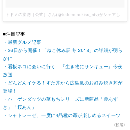
トドメの接吻［公式］さん(@todomenokiss_ntv)がシェアした投稿
■注目記事
・最新グルメ記事
・26日から開催！「ねこ休み展 冬 2018」の詳細が明ら
かに
・看板ネコに会いに行く！『生き物にサンキュー』今夜
放送
・どんどんイケる！すた丼から広島風のお好み焼き丼が
登場!!
・ハーゲンダッツの華もちシリーズに新商品「栗あず
き」「桜あん」
・シャトレーゼ、一度に4品種の苺が楽しめるスイーツ
《松尾》