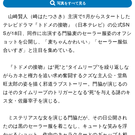
写真をすべて見る
山崎賢人（崎はたつさき）主演で1月からスタートした
テレビドラマ『トドメの接吻』（日本テレビ）の公式SN
Sが18日、同作に出演する門脇麦のセーラー服姿のオフシ
ョットを公開し、「麦ちゃんかわいい」「セーラー服似
合いすぎ」と注目を集めている。
『トドメの接吻』は“死”と“タイムリープ”を繰り返しな
がらカネと権力を追い求め奮闘するクズな主人公・堂島
旺太郎の姿を描く邪道ラブストーリー。門脇が演じるの
はそのタイムリープのトリガーとなる“死”を与える謎のキ
ス女・佐藤宰子を演じる。
ミステリアスな女を演じる門脇だが、その日公開され
たのは黒のセーラー服を着こなし、キュートな笑みを浮
かべるショット。作中のキャラクターとのギャップも相