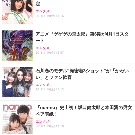
定
エンタメ
2018.1.19(金) 11:16
アニメ『ゲゲゲの鬼太郎』第6期が4月1日スタ
ート
エンタメ
2018.1.19(金) 12:57
石川恋のモデル“頬密着3ショット”が「かわい
い」とファン歓喜
エンタメ
2018.1.19(金) 11:13
『non-no』史上初！坂口健太郎と本田翼の男女
ペア表紙！
エンタメ
2018.1.19(金) 11:19