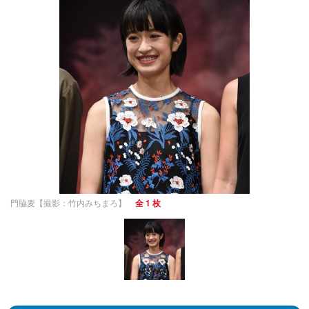
門脇麦【撮影：竹内みちまろ】
全 1 枚