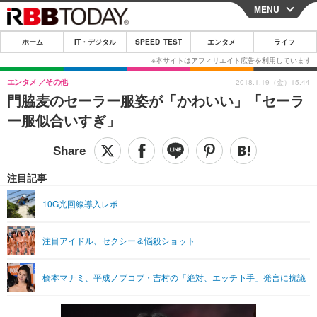
MENU
CLOSE
ホーム
IT・デジタル
SPEED TEST
エンタメ
ライフ
ホーム
IT・デジタル
エンタメ
その他
2018.1.19（金）15:44
門脇麦のセーラー服姿が「かわいい」「セーラ
IT・デジタルTOP
スマートフォン
SPEED TEST
ー服似合いすぎ」
ネタ
ガジェット・ツール
エンタメ
ショッピング
その他
エンタメTOP
映画・ドラマ
ライフ
注目記事
韓流・K-POP
韓国・芸能
ライフTOP
グルメ
リリース一覧
10G光回線導入レポ
音楽
スポーツ
ペット
ショッピング
プッシュ通知の停止方法
注目アイドル、セクシー＆悩殺ショット
グラビア
ブログ
その他
ショッピング
その他
橋本マナミ、平成ノブコブ・吉村の「絶対、エッチ下手」発言に抗議