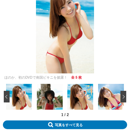
ほのか、初のDVDで南国ビキニを披露！
全 5 枚
‹
1
/
2
写真をすべて見る