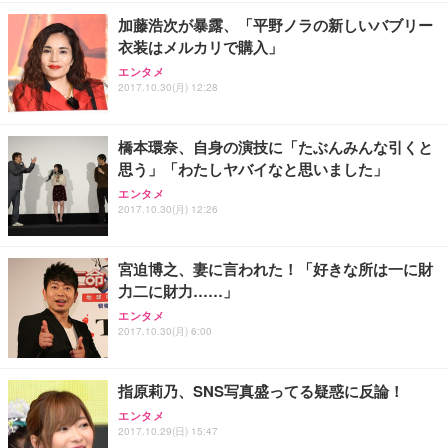
勤務 ブラック
加藤浩次が暴露、「平野ノラの新しいバブリー
衣装はメルカリで購入」
エンタメ
2017.10.30(月) 12:28
橋本環奈、自身の演技に「たぶんみんな引くと
思う」「わたしヤバイなと思いました」
エンタメ
2017.10.30(月) 12:26
宮迫博之、妻に言われた！「好きな所は一に財
力二に財力……」
エンタメ
2017.10.30(月) 6:00
指原莉乃、SNS写真盛ってる疑惑に反論！
エンタメ
2017.10.29(日) 15:47