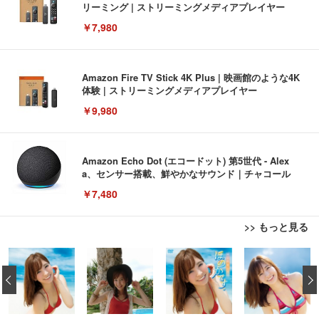
リーミング | ストリーミングメディアプレイヤー
￥7,980
Amazon Fire TV Stick 4K Plus | 映画館のような4K
体験 | ストリーミングメディアプレイヤー
￥9,980
Amazon Echo Dot (エコードット) 第5世代 - Alex
a、センサー搭載、鮮やかなサウンド｜チャコール
￥7,480
>> もっと見る
[EdoErgo] オフィスチェア 椅子 テレワーク 疲れな
EIZO ビジネス向けプレミアムモニター | FlexScan
Amazonベーシック ペットシーツ 薄型 レギュラー 1
い 跳ね上げ式アームレスト コンパクト 約105度ロッ
EV3240X-WT | 31.5型4K UHD・USB Type-C・ホワ
‹
回使い捨て 無香料 ホワイト 300枚
キング pc 事務椅子 360度回転 座面昇降 強化ナイロ
イト
ン樹脂ベース 通気性メッシュ 在宅ワーク H-WY01
￥3,373
￥5,699
￥105,595
(黒網+黒枠+黒足)