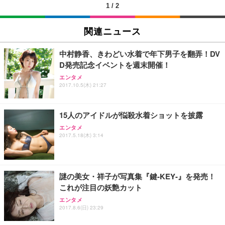
1
/
2
EIZO ビジネス向けプレミアムモニター | FlexScan
SIHOO B100 オフィスチェア／デスクチェア メッシ
Amazonベーシック ペットシーツ 厚型 ワイド 42枚
EV2740X-WT | 27.0型4K UHD・USB Type-C・ホワ
ュチェア 人間工学 疲れない ブラック
x2袋(84枚) ホワイト(吸収面:ライトブルー)
関連ニュース
イト
￥27,999
￥3,234
￥109,572
中村静香、きわどい水着で年下男子を翻弄！DV
D発売記念イベントを週末開催！
Sezlife オフィスチェア デスクチェア 疲れない テレ
【純正品】27"ゲーミングモニター DualSense 充電
ネオ・ルーライフ ネオ・オムツ L 中型犬用 26枚入
エンタメ
ワーク チェア 強化バックレスト 30度ロッキング機
フック付き（CFI-ZDM1J）
り 単品
2017.10.5(木) 21:27
能 人間工学 椅子 腰サポート 90度跳ね上げ式アーム
レスト 3Dヘッドレスト ハンガー付き 高反発クッシ
￥49,979
￥1,800
￥7,680
ョン PCチェア 通気性メッシュ ゲーミング/勉強/事
15人のアイドルが悩殺水着ショットを披露
務用 おしゃれ パソコンチェア (ブラック)
エンタメ
Sezlife オフィスチェア デスクチェア 疲れない テレ
【整備済み品】Dell E2724HS 27インチ 液晶モニタ
Smart Basic(スマートベーシック) 【Amazon.co.jp
2017.5.18(木) 3:14
ワーク チェア 強化バックレスト 30度ロッキング機
ー フルHD（1920×1080）VA 非光沢 HDMI/DisplayP
限定】 Smart Basic アイリスオーヤマ ペットシーツ
能 人間工学 椅子 腰サポート 90度跳ね上げ式アーム
ort/VGA スピーカー内蔵 高さ調整 スイベル VESA対
超厚型 お徳用 ワイド 100枚入 (x 1) (ケース販売)
レスト 3Dヘッドレスト ハンガー付き 高反発クッシ
応 ComfortView ビジネス向け
￥7,680
￥15,800
￥3,670
ョン PCチェア 通気性メッシュ ゲーミング/勉強/事
謎の美女・祥子が写真集『鍵‐KEY‐』を発売！
務用 おしゃれ パソコンチェア (ホワイト)
これが注目の妖艶カット
ANDWINT オフィスチェア デスクチェア 肘なし メ
【MiniLED/24.5inch/280Hz/FHD】GRAPHT THE S
アイリスオーヤマ ペットシーツ 超厚型 お徳用 レギ
ッシュ 通気性 ランバーサポート付き 腰サポート ガ
HOOTER Gaming Monitor 24” Essential ゲーミン
エンタメ
ュラー 200枚入【Amazon.co.jp限定】
ス圧無段階昇降 360度回転 キャスター付き コンパク
グモニター QD 24.5インチ 1ms FHD 量子ドット 残
2017.8.6(日) 23:29
ト 幅52×奥行58.5×高さ84～96cm テレワーク 在宅
像低減 (3年保証 | 輝点保証 | 日本メーカー)
￥3,731
￥4,139
￥34,980