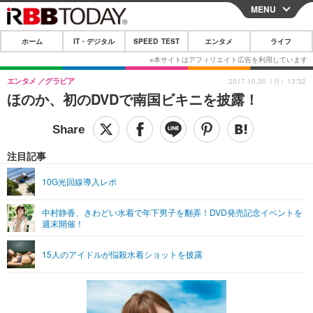
MENU
CLOSE
ホーム
IT・デジタル
SPEED TEST
エンタメ
ライフ
ホーム
IT・デジタル
エンタメ
グラビア
2017.10.30（月）13:32
ほのか、初のDVDで南国ビキニを披露！
IT・デジタルTOP
スマートフォン
SPEED TEST
ネタ
ガジェット・ツール
エンタメ
注目記事
ショッピング
その他
エンタメTOP
映画・ドラマ
ライフ
10G光回線導入レポ
韓流・K-POP
韓国・芸能
ライフTOP
グルメ
リリース一覧
中村静香、きわどい水着で年下男子を翻弄！DVD発売記念イベントを
音楽
スポーツ
ペット
ショッピング
週末開催！
プッシュ通知の停止方法
グラビア
ブログ
その他
15人のアイドルが悩殺水着ショットを披露
ショッピング
その他