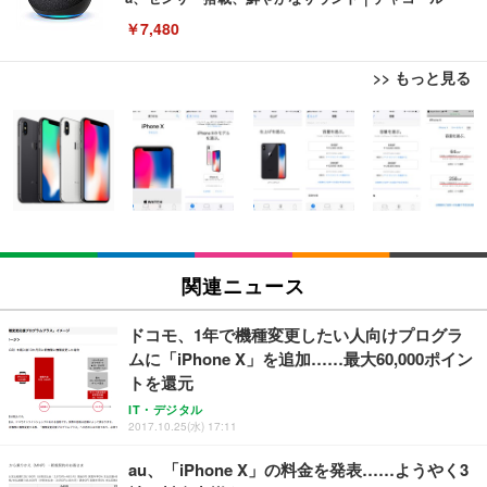
￥7,480
>> もっと見る
[EdoErgo] オフィスチェア 椅子 テレワーク 疲れな
EIZO ビジネス向けプレミアムモニター | FlexScan
Amazonベーシック ペットシーツ 薄型 レギュラー 1
い 跳ね上げ式アームレスト コンパクト 約105度ロッ
EV3240X-WT | 31.5型4K UHD・USB Type-C・ホワ
回使い捨て 無香料 ホワイト 300枚
キング pc 事務椅子 360度回転 座面昇降 強化ナイロ
イト
ン樹脂ベース 通気性メッシュ 在宅ワーク H-WY01
￥3,373
￥5,699
￥105,595
(黒網+黒枠+黒足)
EIZO ビジネス向けプレミアムモニター | FlexScan
SIHOO B100 オフィスチェア／デスクチェア メッシ
Amazonベーシック ペットシーツ 厚型 ワイド 42枚
EV2740X-WT | 27.0型4K UHD・USB Type-C・ホワ
ュチェア 人間工学 疲れない ブラック
x2袋(84枚) ホワイト(吸収面:ライトブルー)
関連ニュース
イト
￥27,999
￥3,234
￥109,572
ドコモ、1年で機種変更したい人向けプログラ
ムに「iPhone X」を追加……最大60,000ポイン
Sezlife オフィスチェア デスクチェア 疲れない テレ
トを還元
【純正品】27"ゲーミングモニター DualSense 充電
ネオ・ルーライフ ネオ・オムツ L 中型犬用 26枚入
ワーク チェア 強化バックレスト 30度ロッキング機
フック付き（CFI-ZDM1J）
り 単品
IT・デジタル
能 人間工学 椅子 腰サポート 90度跳ね上げ式アーム
2017.10.25(水) 17:11
レスト 3Dヘッドレスト ハンガー付き 高反発クッシ
￥49,979
￥1,800
￥7,680
ョン PCチェア 通気性メッシュ ゲーミング/勉強/事
au、「iPhone X」の料金を発表……ようやく3
務用 おしゃれ パソコンチェア (ブラック)