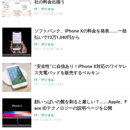
社の料金出揃う
Sezlife オフィスチェア デスクチェア 疲れない テレ
【整備済み品】Dell E2724HS 27インチ 液晶モニタ
Smart Basic(スマートベーシック) 【Amazon.co.jp
IT・デジタル
ワーク チェア 強化バックレスト 30度ロッキング機
ー フルHD（1920×1080）VA 非光沢 HDMI/DisplayP
限定】 Smart Basic アイリスオーヤマ ペットシーツ
2017.10.23(月) 12:56
能 人間工学 椅子 腰サポート 90度跳ね上げ式アーム
ort/VGA スピーカー内蔵 高さ調整 スイベル VESA対
超厚型 お徳用 ワイド 100枚入 (x 1) (ケース販売)
レスト 3Dヘッドレスト ハンガー付き 高反発クッシ
応 ComfortView ビジネス向け
￥7,680
￥15,800
￥3,670
ョン PCチェア 通気性メッシュ ゲーミング/勉強/事
ソフトバンク、iPhone Xの料金を発表……一括
務用 おしゃれ パソコンチェア (ホワイト)
払いで13万1,040円から
ANDWINT オフィスチェア デスクチェア 肘なし メ
【MiniLED/24.5inch/280Hz/FHD】GRAPHT THE S
アイリスオーヤマ ペットシーツ 超厚型 お徳用 レギ
ッシュ 通気性 ランバーサポート付き 腰サポート ガ
HOOTER Gaming Monitor 24” Essential ゲーミン
IT・デジタル
ュラー 200枚入【Amazon.co.jp限定】
ス圧無段階昇降 360度回転 キャスター付き コンパク
グモニター QD 24.5インチ 1ms FHD 量子ドット 残
2017.10.20(金) 20:34
ト 幅52×奥行58.5×高さ84～96cm テレワーク 在宅
像低減 (3年保証 | 輝点保証 | 日本メーカー)
￥3,731
￥4,139
￥34,980
勤務 ブラック
“安全性”に自信あり！iPhone X対応のワイヤレ
ス充電パッドを販売するベルキン
IT・デジタル
2017.10.12(木) 15:53
顔いっぱいの髭を剃ると厳しい？……Apple、F
ace IDテクノロジーの説明ページを公開
IT・デジタル
2017.9.28(木) 15:42