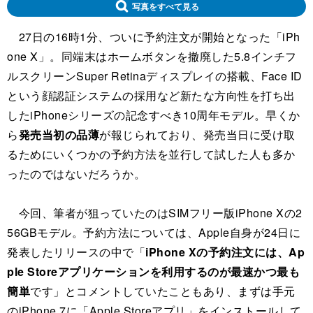
写真をすべて見る
27日の16時1分、ついに予約注文が開始となった「iPh
one X」。同端末はホームボタンを撤廃した5.8インチフ
ルスクリーンSuper Retinaディスプレイの搭載、Face ID
という顔認証システムの採用など新たな方向性を打ち出
したiPhoneシリーズの記念すべき10周年モデル。早くか
ら
発売当初の品薄
が報じられており、発売当日に受け取
るためにいくつかの予約方法を並行して試した人も多か
ったのではないだろうか。
今回、筆者が狙っていたのはSIMフリー版iPhone Xの2
56GBモデル。予約方法については、Apple自身が24日に
発表したリリースの中で「
iPhone Xの予約注文には、Ap
ple Storeアプリケーションを利用するのが最速かつ最も
簡単
です」とコメントしていたこともあり、まずは手元
のiPhone 7に「Apple Storeアプリ」をインストールして