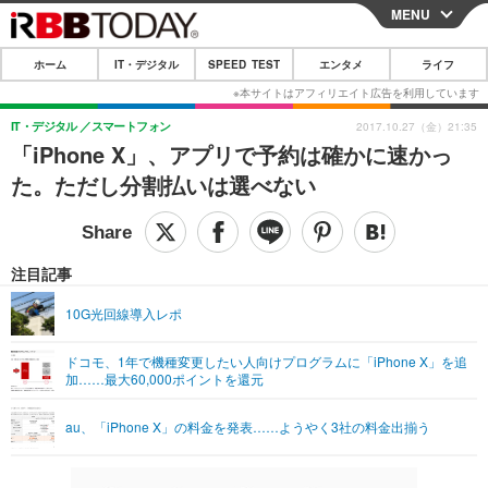
MENU
CLOSE
ホーム
IT・デジタル
SPEED TEST
エンタメ
ライフ
ホーム
IT・デジタル
IT・デジタル
スマートフォン
2017.10.27（金）21:35
「iPhone X」、アプリで予約は確かに速かっ
IT・デジタルTOP
スマートフォン
SPEED TEST
た。ただし分割払いは選べない
ネタ
ガジェット・ツール
エンタメ
ショッピング
その他
エンタメTOP
映画・ドラマ
ライフ
注目記事
韓流・K-POP
韓国・芸能
ライフTOP
グルメ
リリース一覧
10G光回線導入レポ
音楽
スポーツ
ペット
ショッピング
プッシュ通知の停止方法
ドコモ、1年で機種変更したい人向けプログラムに「iPhone X」を追
加……最大60,000ポイントを還元
グラビア
ブログ
その他
ショッピング
その他
au、「iPhone X」の料金を発表……ようやく3社の料金出揃う