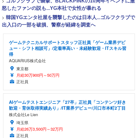
>
ゴルフクラブで襲撃、BLACKPINKの10周年イベントに激
怒したファンの説も...YG本社で女性が暴れる
>
韓国YGエンタ社屋を襲撃したのは日本人...ゴルフクラブで
出入口の一部を破損、警察が経緯を調査へ
ゲームテクニカルサポートスタッフ正社員「ゲーム業界デビ
ュー・シフト相談可」/定着率高い・未経験歓迎・ITスキル習
得
AQUARIUS株式会社
東京都
月給30万900円～50万円
正社員
AIゲームテストエンジニア「27卒」正社員「コンテンツ好き
歓迎・育休取得実績あり」/IT業界デビュー/川口市本町2丁目
株式会社Le Lien
埼玉県
月給26万3,500円～32万円
正社員