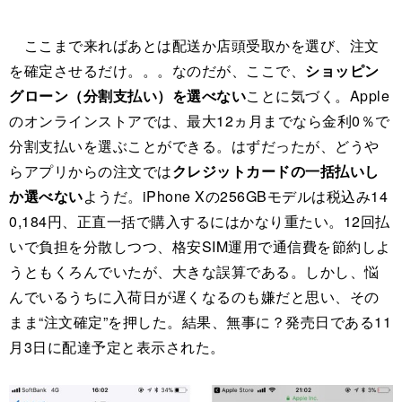
ここまで来ればあとは配送か店頭受取かを選び、注文
を確定させるだけ。。。なのだが、ここで、
ショッピン
グローン（分割支払い）を選べない
ことに気づく。Apple
のオンラインストアでは、最大12ヵ月までなら金利0％で
分割支払いを選ぶことができる。はずだったが、どうや
らアプリからの注文では
クレジットカードの一括払いし
か選べない
ようだ。iPhone Xの256GBモデルは税込み14
0,184円、正直一括で購入するにはかなり重たい。12回払
いで負担を分散しつつ、格安SIM運用で通信費を節約しよ
うともくろんでいたが、大きな誤算である。しかし、悩
んでいるうちに入荷日が遅くなるのも嫌だと思い、その
まま“注文確定”を押した。結果、無事に？発売日である11
月3日に配達予定と表示された。